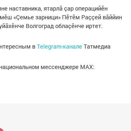
не наставника, ятарлă çар операцийӗн
ӗмӗш «Çемье зарници» Пӗтӗм Раççей вăййин
уйăхӗнче Волгоград облаçӗнче иртет.
интересным в
Telegram-канале
Татмедиа
в национальном мессенджере MАХ: