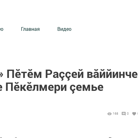
ео
Главная
Видео
» Пӗтӗм Раççей вăййинче
е Пӗкӗлмери çемье
168
0