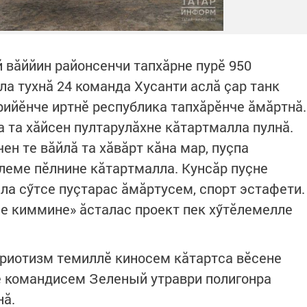
 вăййин районсенчи тапхăрне пурӗ 950
а тухнă 24 команда Хусанти аслă çар танк
рийӗнче иртнӗ республика тапхăрӗнче ăмăртнă.
а та хăйсен пултарулăхне кăтартмалла пулнă.
ен те вăйлă та хăвăрт кăна мар, пуçпа
еме пӗлнине кăтартмалла. Кунсăр пуçне
ла сӳтсе пуçтарас ăмăртусем, спорт эстафети.
е киммине» ăсталас проект пек хӳтӗлемелле
триотизм темиллӗ киносем кăтартса вӗсене
е командисем Зеленый утраври полигонра
нă.