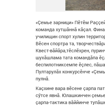
«Çемье зарници» Пӗтӗм Раççей
команда хутшăннă кăçал. Финал
училищин спорт хулин террито
Вӗсен спортра та, творчествăр
Квест-вăйăра,тӗслӗхрен, пуринч
шухăшлама тата командăпа ӗçл
беспилотниксемпе ӗçлес, пăша
Пултарулăх конкурсӗнче «Çемь
пулнă.
Каçхине вара вӗсене çарпа па
сӳтсе явнă. Юлашкинчен çемь
çарпа-тактика вăййинче тупăш