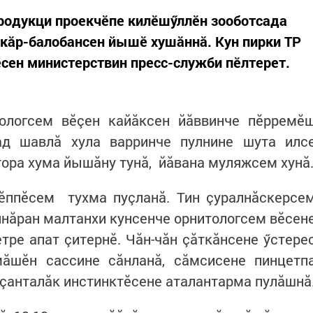
тродукци проекчӗпе килӗшӳллӗн зооботсада
йкăр-балобансен йышӗ хушăннă. Кун пирки ТР
ӗсен министерствин пресс-служби пӗлтерет.
ологсем вӗçен кайăксен йăввинче пӗрремӗ
ад шавлă хула варринче пулнине шута илс
ора хума йышăну тунă, йăвана муляжсем хунă
ппӗсем тухма пуçланă. Тин çуралнăскерсе
нăран малтанхи кунсенче орнитологсем вӗсен
етре апат çитернӗ. Чăн-чăн çăткăнсене ӳстере
ăшӗн сассине сăнланă, сăмсисене пинцетп
тçанталăк инстинктӗсене аталантарма пулăшнă