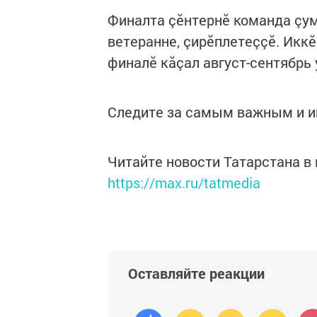
Финалта çӗнтернӗ команда çум
ветеранне, çирӗплетеççӗ. Икк
финалӗ кăçал август-сентябрь 
Следите за самым важным и 
Читайте новости Татарстана 
https://max.ru/tatmedia
Оставляйте реакции