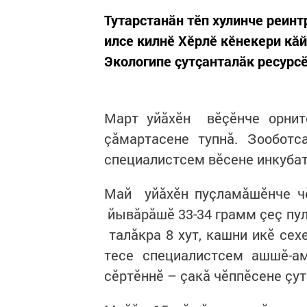
Тутарстанăн тӗп хулинче реин
илсе килнӗ Хӗрлӗ кӗнекери кă
Экологипе çутçанталăк ресурс
Март уйăхӗн вӗçӗнче орнит
çăмартасене тупнă. Зооботс
специалистсем вӗсене инкубат
Май уйăхӗн пуçламăшӗнче чӗ
йывăрăшӗ 33-34 грамм çеç пул
талăкра 8 хут, кашни икӗ сех
тесе специалистсем ашшӗ-ам
сӗртӗннӗ – çакă чӗппӗсене çу