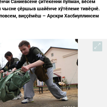
нчи Саниевсене çитекенни пулман, вӗсем
н чысне çӗршыв шайӗнче хӳтӗлеме тивӗçнӗ.
повсем, виççӗмӗш – Арскри Хасбиуллинсем