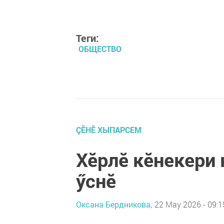
Теги:
ОБЩЕСТВО
ÇӖНӖ ХЫПАРСЕМ
Хӗрлӗ кӗнекери
ӳснӗ
Оксана Бердникова,
22 May 2026 - 09:1