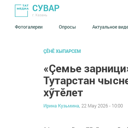
СУВАР
г. Казань
Фотогалереи
Опросы
Актуальное вид
ÇӖНӖ ХЫПАРСЕМ
«Çемье зарници
Тутарстан чысн
хӳтӗлет
Ирина Кузьмина,
22 May 2026 - 10:00