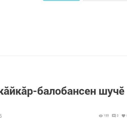
 кăйкăр-балобансен шучӗ
5
155
0