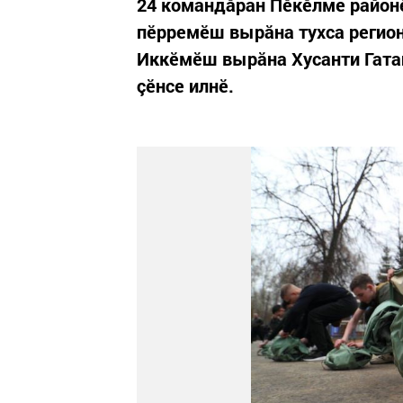
24 командăран Пӗкӗлме районӗ
пӗрремӗш вырăна тухса регио
Иккӗмӗш вырăна Хусанти Гата
çӗнсе илнӗ.