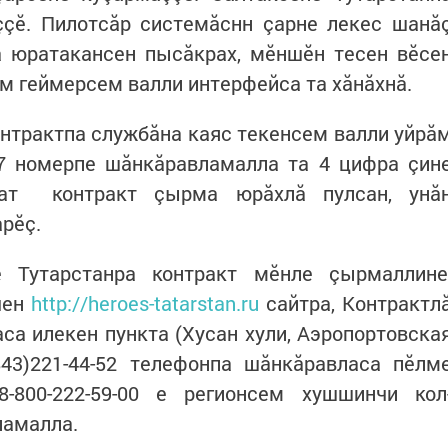
ççӗ. Пилотсăр системăснн çарне лекес шанă
 юратакансен пысăкрах, мӗншӗн тесен вӗсе
ем геймерсем валли интерфейса та хăнăхнă.
нтрактпа службăна каяс текенсем валли уйрă
17 номерпе шăнкăравламалла та 4 цифра çин
дат контракт çырма юрăхлă пулсан, унă
арӗç.
 Тутарстанра контракт мӗнле çырмаллине
чен
http://heroes-tatarstan.ru
сайтра, Контрактл
аса илекен пункта (Хусан хули, Аэропортовска
843)221-44-52 телефонпа шăнкăравласа пӗлм
8-800-222-59-00 е регионсем хушшинчи кол
ламалла.