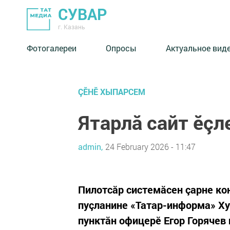
СУВАР
г. Казань
Фотогалереи
Опросы
Актуальное вид
ÇӖНӖ ХЫПАРСЕМ
Ятарлă сайт ӗçл
admin,
24 February 2026 - 11:47
Пилотсăр системăсен çарне ко
пуçланине «Татар-информа» Ху
пунктăн офицерӗ Егор Горячев 