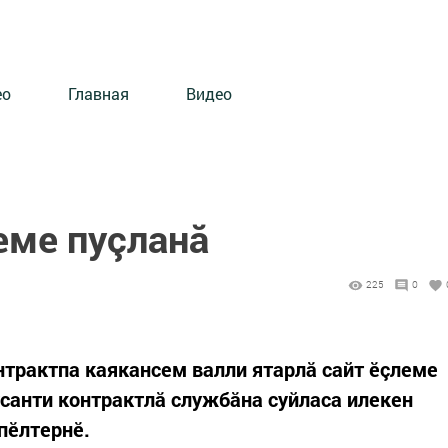
ео
Главная
Видео
еме пуçланă
225
0
нтрактпа каякансем валли ятарлă сайт ӗçлеме
санти контрактлă службăна суйласа илекен
пӗлтернӗ.