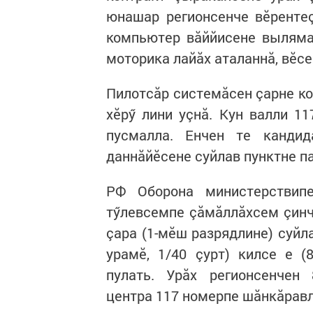
юнашар регионсенче вӗренте
компьютер вăййисене выляма
моторика лайăх аталаннă, вӗс
Пилотсăр системăсен çарне ко
хӗрӳ лини уçнă. Кун валли 1
пусмалла. Енчен те канди
даннăйӗсене суйлав пунктне п
РФ Оборона министерствипе
тӳлевсемпе çăмăллăхсем çин
çара (1-мӗш разрядлине) суйл
урамӗ, 1/40 çурт) килсе е (
пулать. Урăх регионсенчен 
центра 117 номерпе шăнкăрав