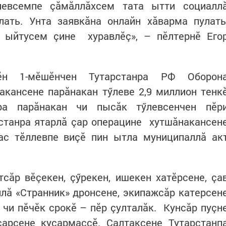
левсемпе çăмăллăхсем тата ытти социалл
лать. Унта заявкăна онлайн хăварма пулать
 ыйтусем çине хуравлӗç», – пӗлтернӗ Его
рӗн 1-мӗшӗнчен Тутарстанра РФ Оборон
акансене парăнакан тӳлеве 2,9 миллион тенк
ра парăнакан чи пысăк тӳлевсенчен пӗр
рстанра ятарлă çар операцине хутшăнакансен
ас тӗллевпе виçӗ пин ытла муниципаллă ак
сăр вӗçекен, çӳрекен, ишекен хатӗрсене, çа
ллă «Странник» дронсене, экипажсăр катерсен
 чи пӗчӗк срокӗ – пӗр çулталăк. Кунсăр пуçн
çарсене куçармаççӗ. Салтаксене Тутарстанп