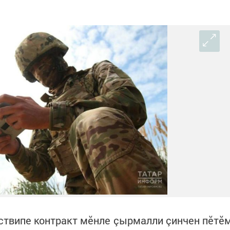
ствипе контракт мӗнле çырмалли çинчен пӗтӗ