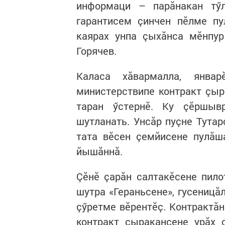
информаци – парăнакан тӳ
гарантисем çинчен пӗлме пу
каярах унпа çыхăнса мӗнпур
Горячев.
Каласа хăвармалла, янва
министерствипе контракт çыр
таран ӳстернӗ. Ку çӗршыв
шутланать. Унсăр пуçне Тута
тата вӗсен çемйисене пулăш
йышăннă.
Çӗнӗ çарăн салтакӗсене пилот
шутра «Гераньсене», гусеницă
çӳретме вӗрентӗç. Контрактăн
контракт çыракансене урăх 