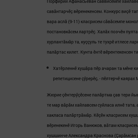
Порфирий Афанасьевăн сăввисемпе хайлавӗс
савăнтарчӗç вӗренекенсем. Конкурс виçӗ тапх
вара аслă (9-11) класрисем сăвăсемпе моно
постановкăсем лартрӗç. Халăх поэчӗн пулта
хурлантăмăр та, куççуль те тухрӗ итлесе ла
палăртас килет. Кунта ӗнтӗ вӗрентекенсен ти
Хатӗрленнӗ хушăра пӗр ачаран та мӗне к
репетицисене çӳрерӗç, - пӗлтерчӗ каярах
Жюрие çӗнтерӳçӗсене палăртма çав тери йыв
те мар вăрăм хайлавсем суйласа илнӗ тата, 
хакласа палăртрăмăр. Кӗçӗн класрисем ху
вӗренекенӗ Игорь Ванюков, вăтам класрисем
хушшинче Александра Краснова (Çарăмсан р