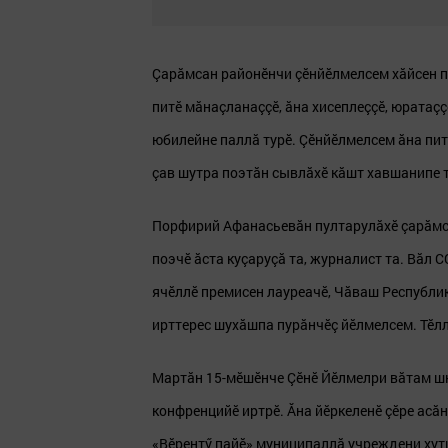
Çарăмсан районӗнчи çӗнйӗлмелсем хăйсен п
питӗ мăнаçланаççӗ, ăна хисеплеççӗ, юратаç
юбилейне паллă турӗ. Çӗнйӗлмелсем ăна пит
çав шутра поэтăн сывлăхӗ кăшт хавшанипе т
Порфирий Афанасьевăн пултарулăхӗ çарăмс
поэчӗ ăста куçаруçă та, журналист та. Вăл 
ячӗллӗ премисен лауреачӗ, Чăваш Республик
ирттерес шухăшпа пурăнчӗç йӗлмелсем. Тӗлл
Мартăн 15-мӗшӗнче Çӗнӗ Йӗлмелри вăтам шк
конфренцийӗ иртрӗ. Ăна йӗркеленӗ çӗре асă
«Вӗрентӳ пайӗ» муниципаллă учреждени хут