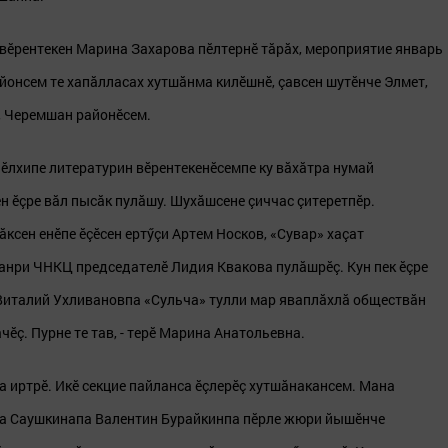
 вӗрентекен Марина Захарова пӗлтернӗ тăрăх, мероприятие январь
йонсем те хапăлласах хутшăнма килӗшнӗ, çавсен шутӗнче Элмет,
к, Черемшан районӗсем.
ӗлхипе литературин вӗрентекенӗсемпе ку вăхăтра нумай
ӗн ӗçре вăл пысăк пулăшу. Шухăшсене çиччас çитеретпӗр.
ксен енӗпе ӗçӗсен ертӳçи Артем Носков, «Сувар» хаçат
нри ЧНКЦ председателӗ Лидия Квакова пулăшрӗç. Кун пек ӗçре
 Виталий Ухливановпа «Сульча» тулли мар яваплăхлă обществăн
ӗç. Пурне те тав, - терӗ Марина Анатольевна.
 иртрӗ. Икӗ секцие пайланса ӗçлерӗç хутшăнакансем. Мана
да Саушкинапа Валентин Бурайкинпа пӗрле жюри йышӗнче