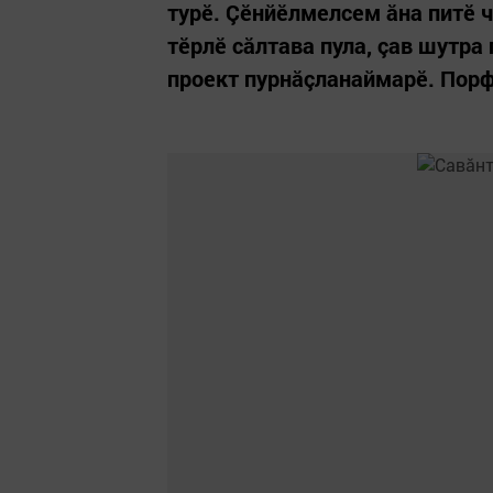
турӗ. Çӗнйӗлмелсем ăна питӗ 
тӗрлӗ сăлтава пула, çав шутра
проект пурнăçланаймарӗ. Порф