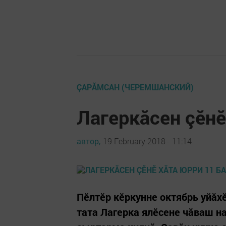
ÇАРĂМСАН (ЧЕРЕМШАНСКИЙ)
Лагеркăсен çӗнӗ
автор,
19 February 2018 - 11:14
Пӗлтӗр кӗркунне октябрь уйăх
тата Лагерка ялӗсене чăваш н