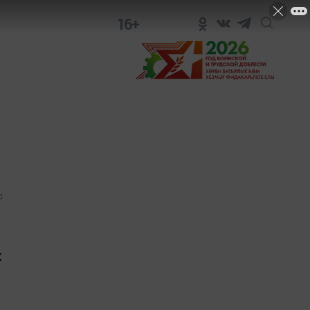
16+
0
х