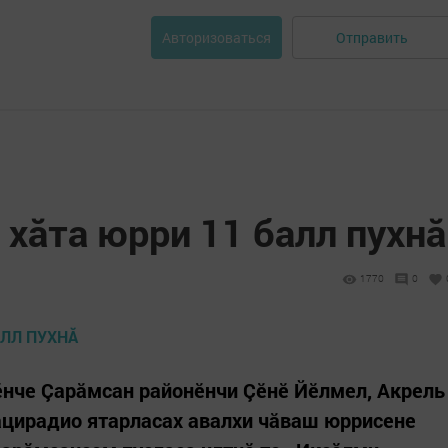
Отправить
Авторизоваться
 хăта юрри 11 балл пухнă
1770
0
ӗнче Çарăмсан районӗнчи Çӗнӗ Йӗлмел, Акрель
ацирадио ятарласах авалхи чăваш юррисене