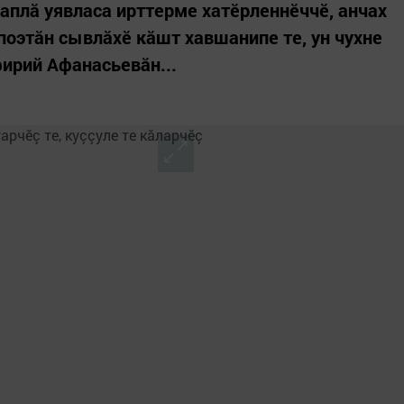
чаплă уявласа ирттерме хатӗрленнӗччӗ, анчах
 поэтăн сывлăхӗ кăшт хавшанипе те, ун чухне
ирий Афанасьевăн...