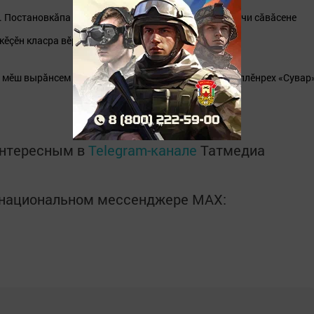
. Постановкăпа «Юратăр тӗнчене» хайлавсен пуххинчи сăвăсене
кӗçӗн класра вӗренекенсем палăрчӗç.
III мӗш вырăнсем палăртрăмăр. Мероприяти пирки тӗплӗнрех «Сувар
интересным в
Telegram-канале
Татмедиа
в национальном мессенджере MАХ: