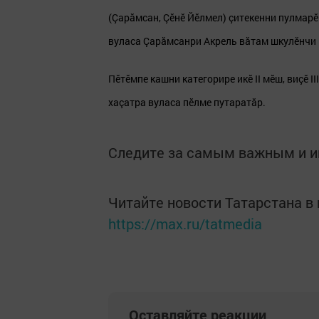
(Çарăмсан, Çӗнӗ Йӗлмел) çитекенни пулмарӗ
вуласа Çарăмсанри Акрель вăтам шкулӗнчи 
Пӗтӗмпе кашни категорире икӗ II мӗш, виçӗ 
хаçатра вуласа пӗлме путаратăр.
Следите за самым важным и 
Читайте новости Татарстана 
https://max.ru/tatmedia
Оставляйте реакции