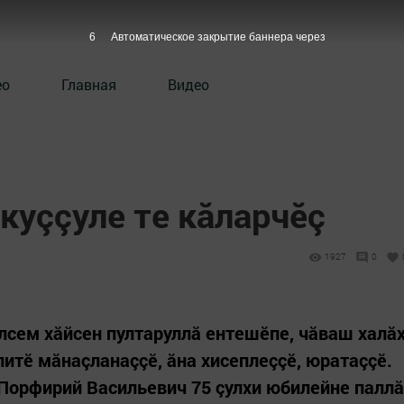
5
Автоматическое закрытие баннера через
ео
Главная
Видео
 куççуле те кăларчӗç
1927
0
сем хăйсен пултаруллă ентешӗпе, чăваш халă
итӗ мăнаçланаççӗ, ăна хисеплеççӗ, юратаççӗ.
Порфирий Васильевич 75 çулхи юбилейне паллă