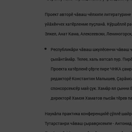
Проект авторӗ чăваш чӗлхипе литературине
уйăхӗнчех хатӗрленме пуçланă. Кӳршӗллӗ ра
Элкел, Анат Кама, Алексеевски, Лениногорс
Республикăри чăваш шкулӗсенчи чăваш ч
çыхăнтăмăр. Телее, халь ватсап пур. Пир
Проекта хатӗрленӗ çӗрте пире ЧНКА çамрă
редакторӗ Константин Малышев, Çарăмса
спонсорсемсӗр май çук. Хамăр ял çынни
директорӗ Хамзя Хаматов пысăк тӗрев пач
Наукăпа практика конференцийӗ çӳллӗ шайра
Тутарстанри чăваш çыравçисемпе - Антони