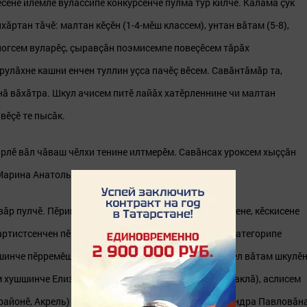
ене илемлӗ вулассипе конкурсӗнче пулма тӳр килчӗ. Калама çук
ăртан тăчӗ: малтан кӗçӗн (1-4-мӗш классем), унтан вăтам (5-8),
логсем вуларӗç, çыравçăн поэмисемпе повеçӗсем тăрăх
рулăхне кашни енчен туллин уçса пачӗç вӗсем. Савăнтăмăр та,
рнă вăхăтра. Шкул ачисем питӗ лайăх хатӗрленнине чи малтан
вӗçӗ те пысăк.
ирлӗ вăл чăваш чӗлхи тенине илтмерӗм. Савăнсах уроксем хыççăн
 Марина Анатольевна.
ăр пулчӗ. Пӗринчен тепри илемлӗрех вуларӗç сăвăсене, кӗскисене
артистсенчен пӗрре те кая мар. Çӗнтерӳçӗсене виçӗ категорипе
шшинче пӗрремӗш вырăна Лениногорскри Çӗнӗ Шешкел вăтам шкулӗ
 хушшинче Елизавета Бикбова (Элмет районӗ, Патраклă), аслисем
айонӗ, Акрель) йышăнчӗç. Проза вулассипе Александра Павловăн