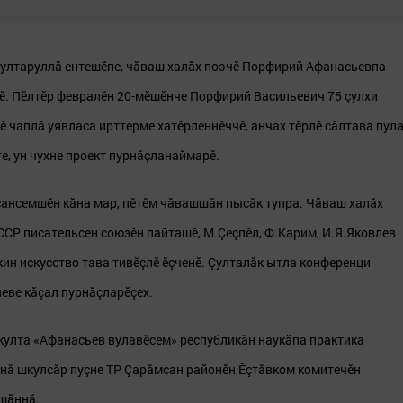
ултаруллă ентешӗпе, чăваш халăх поэчӗ Порфирий Афанасьевпа
çӗ. Пӗлтӗр февралӗн 20-мӗшӗнче Порфирий Васильевич 75 çулхи
ӗ чаплă уявласа ирттерме хатӗрленнӗччӗ, анчах тӗрлӗ сăлтава пула
е, ун чухне проект пурнăçланаймарӗ.
ансемшӗн кăна мар, пӗтӗм чăвашшăн пысăк тупра. Чăваш халăх
СССР писательсен союзӗн пайташӗ, М.Çеçпӗл, Ф.Карим, И.Я.Яковлев
ин искусство тава тивӗçлӗ ӗçченӗ. Çулталăк ытла конференци
еве кăçал пурнăçларӗçех.
улта «Афанасьев вулавӗсем» республикăн наукăпа практика
ннă шкулсăр пуçне ТР Çарăмсан районӗн Ӗçтăвком комитечӗн
шăннă.