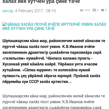
халăх икӗ хутчен ура çине тăчӗ
автор,
4 February 2017 - 06:10
1414
0
0
Шупашкарсем кăна мар, районсенчен килнӗ хăнасем те
пурччӗ чăваш халăх поэт уявне. К.В.Иванов ячӗпе
хисепленекен драмтеатр çывăхӗнчи парковкăра сарă
«газельсем» нумайччӗ. Чăнласа калама пулать -
Хусанкай уявӗ кăмăла кайрӗ. Уйрăмах унта ачасем
хутшăнни. «Сăпка юррине» те коляскăпа нумай
пулмасть çеç уйрăлнă хӗрача юрларӗ. Пухăннă халăх
пӗрремӗш хуи СССР халăх артистки...
Шупашкарсем кăна мар, районсенчен килнӗ хăнасем те
пурччӗ чăваш халăх поэт уявне. К.В.Иванов ячӗпе
хисепленекен драмтеатр çывăхӗнчи парковкăра сарă