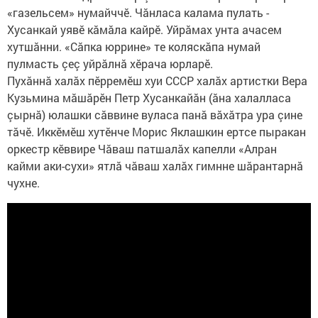
«газельсем» нумайччӗ. Чăнласа калама пулать -
Хусанкай уявӗ кăмăла кайрӗ. Уйрăмах унта ачасем
хутшăнни. «Сăпка юррине» те коляскăпа нумай
пулмасть çеç уйрăлнă хӗрача юрларӗ.
Пухăннă халăх пӗрремӗш хуи СССР халăх артистки Вера
Кузьмина мăшăрӗн Петр Хусанкайăн (ăна халалласа
çырнă) юлашки сăввине вуласа панă вăхăтра ура çине
тăчӗ. Иккӗмӗш хутӗнче Морис Яклашкин ертсе пыракан
оркестр кӗввире Чăваш патшалăх капелли «Алран
кайми аки-сухи» ятлă чăваш халăх гимнне шăрантарнă
чухне.