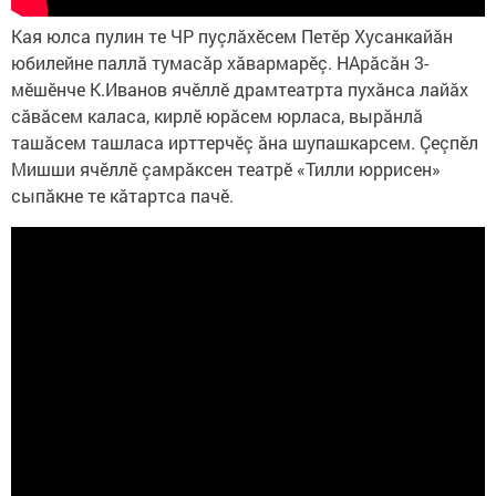
Кая юлса пулин те ЧР пуçлăхӗсем Петӗр Хусанкайăн
юбилейне паллă тумасăр хăвармарӗç. НАрăсăн 3-
мӗшӗнче К.Иванов ячӗллӗ драмтеатрта пухăнса лайăх
сăвăсем каласа, кирлӗ юрăсем юрласа, вырăнлă
ташăсем ташласа ирттерчӗç ăна шупашкарсем. Çеçпӗл
Мишши ячӗллӗ çамрăксен театрӗ «Тилли юррисен»
сыпăкне те кăтартса пачӗ.