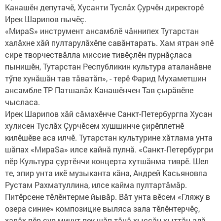
Канашӗн депутачӗ, Хусанти Туслăх Çурчӗн директорӗ
Ирек Шарипов пычӗç.
«МираS» инструмент ансамблӗ чăннипех Тутарстан
халăхне хăй пултарулăхӗпе савăнтарать. Хам ятран эпӗ
сире творчествăлла миссие тивӗçлӗн пурнăçласа
пынишӗн, Тутарстан Республикин культура аталанăвне
тӳпе хунăшăн тав тăватăп», - терӗ Фа­рид Мухаметшин
ансамбле ТР Патшалăх Канашӗнчен Тав çырăвӗпе
чысласа.
Ирек Шарипов хăй сăмахӗнче Санкт-Петербургпа Хусан
хулисен Туслăх Çурчӗсем хушшинче çирӗплетнӗ
килӗшӗве аса илчӗ. Тутарстан культурине хăтлама унта
шăпах «МираSа» илсе кайнă пулнă. «Санкт-Петербургри
пӗр Культура çуртӗнчи концерта хутшăнма тиврӗ. Шел
те, эпир унта икӗ музыканта кăна, Андрей Касьяновпа
Рустам Рахматуллина, илсе кайма пултартăмăр.
Питӗрсене тӗлӗнтерме йывăр. Вăт унта вӗсем «Гляжу в
озера синие» композицие выляса зала тӗлӗнтерчӗç,
халăх пӗр çур минут пек шăп тăнă хыççăн хыттăн алă