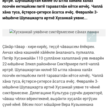
иртрӗ. Шупашкартан килнӗ 50 ытла хăнана халăх
поэчӗн ентешӗсем питӗ тараватлăн кӗтсе илчӗç. Чаплă
хăна туса, ӗçтерсе-çитерсе ăсатса ячӗç. Февралӗн 3-
мӗшӗнче Шупашкарта иртнӗ Хусанкай уявне...
Çăкăр-тăвар - хире-хирӗç, теççӗ чăвашсем ӗлӗкрен.
Анчах кăна кашнийӗ хăйӗнле ăналанать пулмалла.
Петӗр Хусанкайăн 110 çуллăхне халалланă уяв январӗн
22-мӗшӗнче Элкел районӗнчи Сиктӗрмере питӗ чаплă
иртрӗ. Шупашкартан килнӗ 50 ытла хăнана халăх
поэчӗн ентешӗсем питӗ тараватлăн кӗтсе илчӗç. Чаплă
хăна туса, ӗçтерсе-çитерсе ăсатса ячӗç. Февралӗн 3-
мӗшӗнче Шупашкарта иртнӗ Хусанкай уявне те чӗннӗ
сиктӗрмесене. Делегацине Культура çурчӗн директорӗ,
чăваш чӗлхи вӗрентекенӗ, вырăнти хуçалăх ертӳçин
çумӗ кӗнӗ. Вӗсем поэт мăшăрне Вера Кузьминана