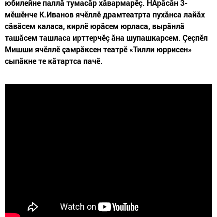
юбилейне паллă тумасăр хăвармарӗç. НАрăсăн 3-
мӗшӗнче К.Иванов ячӗллӗ драмтеатрта пухăнса лайăх
сăвăсем каласа, кирлӗ юрăсем юрласа, вырăнлă
ташăсем ташласа ирттерчӗç ăна шупашкарсем. Çеçпӗл
Мишши ячӗллӗ çамрăксен театрӗ «Тилли юррисен»
сыпăкне те кăтартса пачӗ.