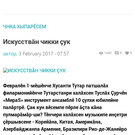
ЧНКА ХЫПАРӖСЕМ
Искусствăн чикки çук
автор,
3 February 2017 - 07:57
1430
0
0
Февралӗн 1-мӗшӗнче Хусанти Тутар патшалăх
филармонийӗнче Тутарстанри халăхсен Туслăх Çурчӗн
«МираS» инструмент ансамблӗ 10 çулхи юбилейне
палăртрӗ. Çак кун вӗсемпе пӗрле ăçта кăна
пулмарăмăр-ши? Тӗнчери халăхсен музыкипе инçетри
çӗршывсене - Корейăна, Китая, Америкăна,
Азербайджанпа Армение, Бразилири Рио-де-Жанейро