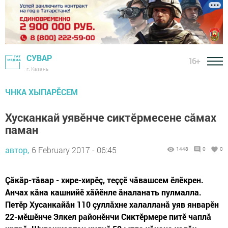
СУВАР
16+
г. Казань
ЧНКА ХЫПАРӖСЕМ
Хусканкай уявӗнче сиктӗрмесене сăмах
паман
автор,
6 February 2017 - 06:45
1448
0
0
Çăкăр-тăвар - хире-хирӗç, теççӗ чăвашсем ӗлӗкрен.
Анчах кăна кашнийӗ хăйӗнле ăналанать пулмалла.
Петӗр Хусанкайăн 110 çуллăхне халалланă уяв январӗн
22-мӗшӗнче Элкел районӗнчи Сиктӗрмере питӗ чаплă