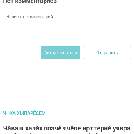
Нет комментариев
Отправить
Авторизоваться
ЧНКА ХЫПАРӖСЕМ
Чăваш халăх поэчӗ ячӗпе ирттернӗ уявра