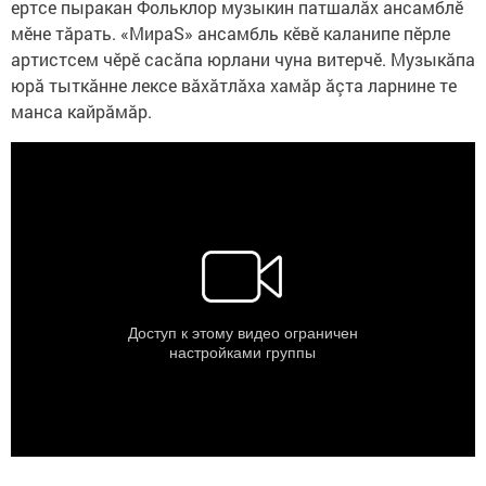
ертсе пыракан Фольклор музыкин патшалăх ансамблӗ
мӗне тăрать. «МираS» ансамбль кӗвӗ каланипе пӗрле
артистсем чӗрӗ сасăпа юрлани чуна витерчӗ. Музыкăпа
юрă тыткăнне лексе вăхăтлăха хамăр ăçта ларнине те
манса кайрăмăр.