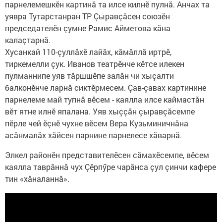
парнелемешкӗн картинă та илсе килнӗ пулнă. Анчах та
уявра Тутарстанран ТР Çыравçăсен союзӗн
председателӗн çумне Рамис Айметова кăна
калаçтарнă.
Хусанкай 110-çуллăхӗ лайăх, кăмăллă иртрӗ,
тиркемелли çук. Иванов театрӗнче кӗтсе илекен
пулманнипе уяв тăршшӗпе залăн чи хыçалти
балконӗнче ларнă сиктӗрмесем. Çав-çавах картинине
парнелеме май тупнă вӗсем - каялла илсе каймастăн
вӗт ятне илнӗ япалана. Уяв хыççăн çыравçăсемпе
пӗрле чей ӗçнӗ чухне вӗсем Вера Кузьминичнăна
асăнмалăх хăйсен парнине парнелесе хăварнă.
Элкел районӗн представителӗсен сăмахӗсемпе, вӗсем
каялла таврăннă чух Çӗрпӳре чарăнса çул çинчи кафере
тин «хăналаннă».