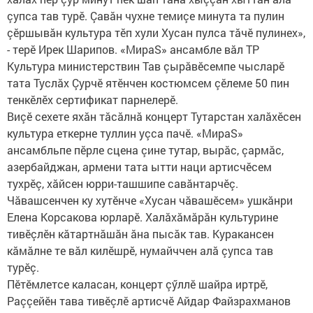
çупса тав турӗ. Çавăн чухне темиçе минута та пулин
çӗршывăн культура тӗп хули Хусан пулса тăчӗ пулинех»,
- терӗ Ирек Шарипов. «МираS» ансамбле вăл ТР
Культура министерствин Тав çырăвӗсемпе чысларӗ
тата Туслăх Çурчӗ ятӗнчен костюмсем çӗлеме 50 пин
тенкӗлӗх сертификат парнелерӗ.
Виçӗ сехете яхăн тăсăлнă концерт Тутарстан халăхӗсен
культура еткерне туллин уçса пачӗ. «МираS»
ансамбльпе пӗрле сце­на çине тутар, вырăс, çармăс,
азербайджан, армени тата ытти наци артисчӗсем
тухрӗç, хăйсен юрри-ташшипе савăнтарчӗç.
Чăвашсенчен ку хутӗнче «Хусан чăвашӗсем» ушкăнри
Елена Корсакова юрларӗ. Халăхăмăрăн культурине
тивӗçлӗн кăтартнăшăн ăна пысăк тав. Куракансен
кăмăлне те вăл килӗшрӗ, нумайччен алă çупса тав
турӗç.
Пӗтӗмлетсе каласан, концерт çӳллӗ шайра иртрӗ,
Раççейӗн тава тивӗçлӗ артисчӗ Айдар Файзрахманов