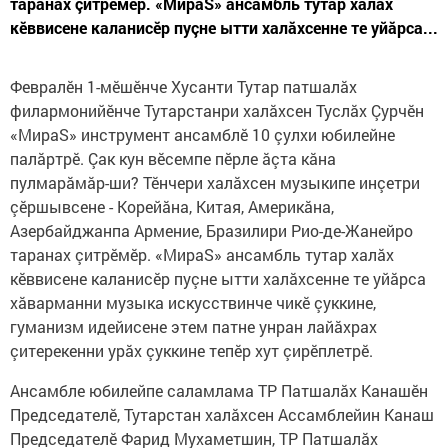
таранах çитрӗмӗр. «МираS» ансамбль тутар халăх
кӗввисене каланисӗр пуçне ытти халăхсенне те уйăрса...
Февралӗн 1-мӗшӗнче Хусанти Тутар патшалăх
филармонийӗнче Тутарстанри халăхсен Туслăх Çурчӗн
«МираS» инструмент ансамблӗ 10 çулхи юбилейне
палăртрӗ. Çак кун вӗсемпе пӗрле ăçта кăна
пулмарăмăр-ши? Тӗнчери халăхсен музыкипе инçетри
çӗршывсене - Корейăна, Китая, Америкăна,
Азербайджанпа Армение, Бразилири Рио-де-Жанейро
таранах çитрӗмӗр. «МираS» ансамбль тутар халăх
кӗввисене каланисӗр пуçне ытти халăхсенне те уйăрса
хăварманни музыка искусствинче чикӗ çуккине,
гуманизм идейисене этем патне унран лайăхрах
çитерекенни урăх çуккине тепӗр хут çирӗплетрӗ.
Ансамбле юбилейпе саламлама ТР Патшалăх Канашӗн
Председателӗ, Тутарстан халăхсен Ассамблейин Канаш
Председателӗ Фарид Мухаметшин, ТР Патшалăх