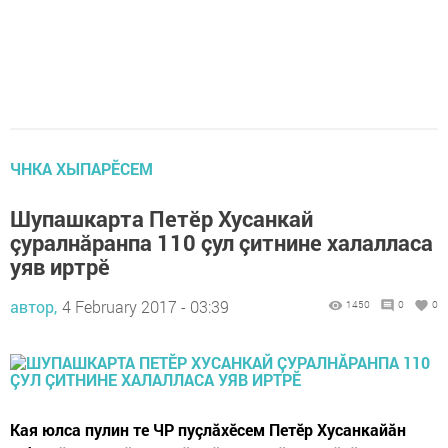
ЧНКА ХЫПАРӖСЕМ
Шупашкарта Петӗр Хусанкай
çуралнăранпа 110 çул çитнине халалласа
уяв иртрӗ
автор,
4 February 2017 - 03:39
1450
0
0
Кая юлса пулин те ЧР пуçлăхӗсем Петӗр Хусанкайăн