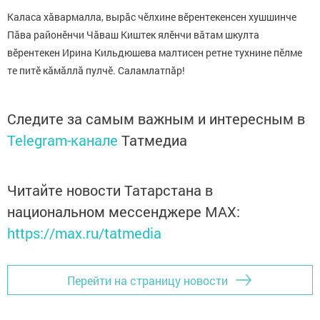
Каласа хăвармалла, вырăс чӗлхине вӗрентекенсен хушшинче
Пăва районӗнчи Чăваш Киштек ялӗнчи вăтам шкулта
вӗрентекен Ирина Кильдюшева малтисен ретне тухнине пӗлме
те питӗ кăмăллă пулчӗ. Саламлатпăр!
Следите за самым важным и интересным в
Telegram-канале
Татмедиа
Читайте новости Татарстана в
национальном мессенджере MАХ:
https://max.ru/tatmedia
Перейти на страницу новости