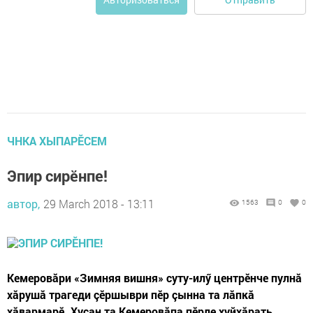
ЧНКА ХЫПАРӖСЕМ
Эпир сирӗнпе!
автор,
29 March 2018 - 13:11
1563
0
0
Кемеровăри «Зимняя вишня» суту-илӳ центрӗнче пулнă
хăрушă трагеди çӗршыври пӗр çынна та лăпкă
хăвармарӗ. Хусан та Кемеровăпа пӗрле хуйхăрать.