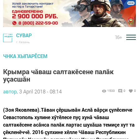
СУВАР
16+
г. Казань
ЧНКА ХЫПАРӖСЕМ
Крымра чăваш салтакӗсене палăк
уçасшăн
автор,
3 April 2018 - 08:14
1533
0
0
(Зоя Яковлева).Тăван çӗршывăн Аслă вăрçи çулӗсенче
Севастополь хулине хӳтӗлесе пуç хунă чăваш
салтакӗсене асăнса палăк лартас шухăша темиçе хут та
çӗкленӗччӗ. 2016 çулхине хӗлле Чăваш Республикин