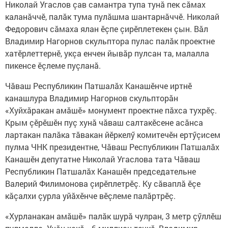
Николай Угаслов çав самантра тупа тунă пек сăмах
каланăччӗ, палăк тума пулăшма шантарнăччӗ. Николай
Федорович сăмаха ялан ӗçпе çирӗплетекен çын. Вăл
Владимир Нагорнов скульптора пулас палăк проектне
хатӗрлеттернӗ, укçа енчен йывăр пулсан та, малалла
пикенсе ӗçлеме пуçланă.
Чăваш Республикин Патшалăх Канашӗнче иртнӗ
канашлура Владимир Нагорнов скульпторăн
«Хуйхăракан амăшӗ» монумент проектне пăхса тухрӗç.
Крым çӗрӗшӗн пуç хунă чăваш салтакӗсене асăнса
лартакан палăка тăвакан йӗркелӳ комитечӗн ертӳçисем
пулма ЧНК президентне, Чăваш Республикин Патшалăх
Канашӗн депутатне Николай Угаслова тата Чăваш
Республикин Патшалăх Канашӗн председательне
Валерий Филимонова çирӗплетрӗç. Ку сăваплă ӗçе
кăçалхи çурла уйăхӗнче вӗçлеме палăртрӗç.
«Хурланакан амăшӗ» палăк шурă чулран, 3 метр çӳллӗш