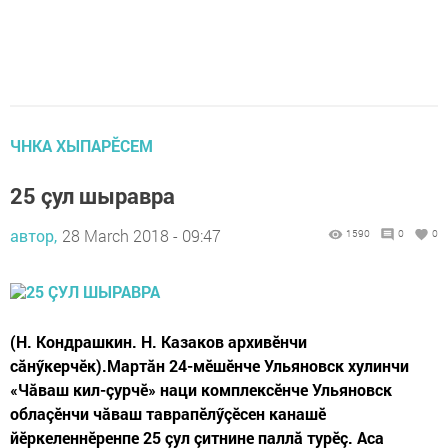
ЧНКА ХЫПАРӖСЕМ
25 çул шыравра
автор,
28 March 2018 - 09:47
1590
0
0
(Н. Кондрашкин. Н. Казаков архивӗнчи
сăнӳкерчӗк).Мартăн 24-мӗшӗнче Ульяновск хулинчи
«Чăваш кил-çурчӗ» наци комплексӗнче Ульяновск
облаçӗнчи чăваш таврапӗлӳçӗсен канашӗ
йӗркеленнӗренпе 25 çул çитнине паллă турӗç. Аса