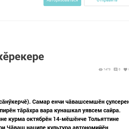
кӗрекере
1473
0
сăнӳкерчӗ). Самар енчи чăвашсемшӗн çулсере
 пирӗн тăрăхра вара кунашкал уявсем сайра.
ине курма октябрӗн 14-мӗшӗнче Тольяттине
ири Чăваш наципе культура автономийӗн