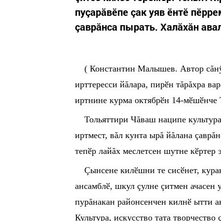
пуçарăвӗпе çак уяв ӗнтӗ пӗрре
çаврăнса пырать. Халăхăн авал
( Константин Малышев. Автор сăн
ирттересси йăлара, пир
ӗ
н тăрăхра ва
иртнине курма октябр
ӗ
н 14-м
ӗ
ш
ӗ
нче 
Тольяттири Чăваш наципе культур
иртмест, вăл кунта ырă йăлана çаврă
теп
ӗ
р лайăх меслетсен шутне к
ӗ
ртер 
Çынсене кил
ӗ
шни те сис
ӗ
нет, кура
ансамбл
ӗ
, шкул çулне çитмен ачасен
пурăнакан районсенчен килн
ӗ
ытти а
Культура, искусство тата творчество 