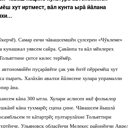
мӗш хут иртмест, вăл кунта ырă йăлана
хи...
ӳкерчӗ). Самар енчи чăвашсемш
ӗ
н çулсерен «Ч
ӳ
клеме»
ра кунашкал уявсем сайра. Çавăнпа та вăл м
ӗ
нлерех
Тольяттине çитсе килес тер
ӗ
м
ӗ
р.
а автономий
ӗ
н пуçарăв
ӗ
пе çак уяв
ӗ
нт
ӗ
п
ӗ
ррем
ӗ
ш хут
нса пырать. Халăхăн авалхи йăлисене хулара упрамалли
эпир ăна.
кансем кăна 300 ытла. Хулари аслисен ик
ӗ
фольклор
 ушкăн
ӗ
кăна тухмар
ӗ
ç сцена çине. Чăвашсем йышлă
нсамбльсем те кăтартр
ӗ
ç пултарулăхне Тольяттири
çурт
ӗ
нче. Ульяновск облаç
ӗ
нчи Мелекес район
ӗ
нчи Авре