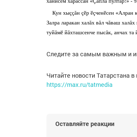
хăнисем харăссăн «Çапла пултăр!» - т
Кун хыççăн ç
ӗ
р
ӗ
çчен
ӗ
сен «Алран 
Залра ларакан халăх вăл чăваш халăх
туйăм
ӗ
йăхташсенче пысăк, анчах та
Следите за самым важным и 
Читайте новости Татарстана 
https://max.ru/tatmedia
Оставляйте реакции