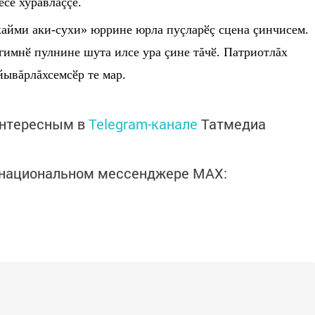
есе хуравлаçç
ӗ
.
кайми аки-сухи» юррине юрла пуçлар
ӗ
ç сцена çинчисем.
 гимн
ӗ
пулнине шута илсе ура çине тăч
ӗ
. Патриотлăх
 йывăрлăхсемс
ӗ
р те мар.
интересным в
Telegram-канале
Татмедиа
в национальном мессенджере MАХ: