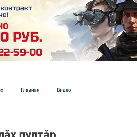
ео
Главная
Видео
лăх пултăр