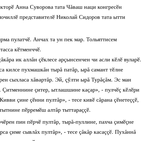
ектор
ӗ
Анна Суворова тата Чăваш наци конгрес
ӗ
н
мочилл
ӗ
представител
ӗ
Николай Сидоров тата ытти
çырма пулатч
ӗ
. Анчах та ун пек мар. Тольяттисем
тасса к
ӗ
тменчч
ӗ
.
çăкăра ик аллăн ç
ӗ
клесе арçынсенчен чи асли к
ӗ
л
ӗ
вулар
ӗ
рса килсе пухмашкăн тырă патăр, ырă самант т
ӗ
лне
рен сыхласа хăвартăр. Эй, ç
ӳ
лти ырă Турăçăм. Эс ман
х. Çитменнине çитер, ытлашшине каçар», - пулч
ӗ
ç к
ӗ
л
ӗ
ри
Кивви çине ç
ӗ
нни пултăр», - тесе кив
ӗ
сăрана ç
ӗ
нетеçç
ӗ
,
 тытнине п
ӗ
ррем
ӗ
ш алтăр тыттараçç
ӗ
.
рч
ӗ
рен пин п
ӗ
рч
ӗ
пултăр, тырă-пуллине, пахча çим
ӗ
çне
рса çиме сывлăх пултăр», - тесе çăкăр касаçç
ӗ
. Пухăннă