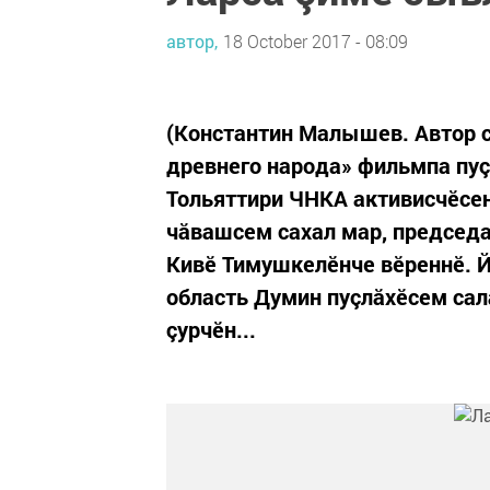
автор,
18 October 2017 - 08:09
(Константин Малышев. Автор с
древнего народа» фильмпа пуç
Тольяттири ЧНКА активисчӗсен
чăвашсем сахал мар, председа
Кивӗ Тимушкелӗнче вӗреннӗ. Й
область Думин пуçлăхӗсем сал
çурчӗн...