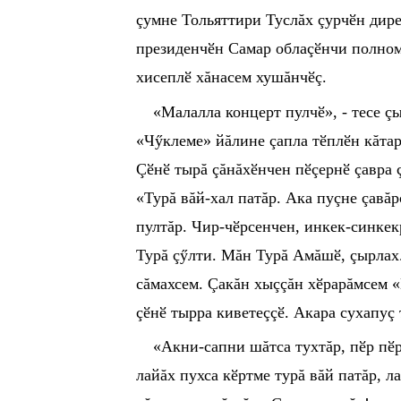
çумне Тольяттири Туслăх çурч
ӗ
н дир
президенч
ӗ
н Самар облаç
ӗ
нчи полно
хисепл
ӗ
хăнасем хушăнч
ӗ
ç.
«Малалла концерт пулч
ӗ
», - тесе 
«Чӳклеме» йăлине çапла т
ӗ
пл
ӗ
н кăтар
Ç
ӗ
н
ӗ
тырă çăнăх
ӗ
нчен п
ӗ
çерн
ӗ
çавра 
«Турă вăй-хал патăр. Ака пуçне çавă
пултăр. Чир-ч
ӗ
рсенчен, инкек-синкек
Турă ç
ӳ
лти. Мăн Турă Амăш
ӗ
, çырла
сăмахсем. Çакăн хыççăн х
ӗ
рарăмсем «
ç
ӗ
н
ӗ
тырра киветеçç
ӗ
. Акара сухапуç
«Акни-сапни шăтса тухтăр, п
ӗ
р п
ӗ
лайăх пухса к
ӗ
ртме турă вăй патăр, ла