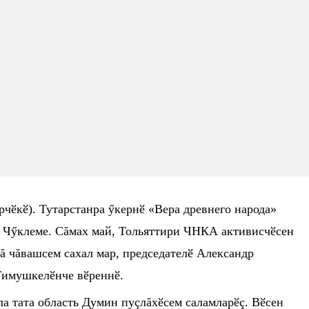
чӗкӗ). Тутарстанра
ӳ
керн
ӗ
«Вера древнего народа»
и Чӳклеме. Сăмах май, Тольяттири ЧНКА активисч
ӗ
сен
ă чăвашсем сахал мар, председател
ӗ
Александр
Тимушкел
ӗ
нче в
ӗ
ренн
ӗ
.
ла тата область Думин пуçлăх
ӗ
сем саламлар
ӗ
ç. В
ӗ
сен