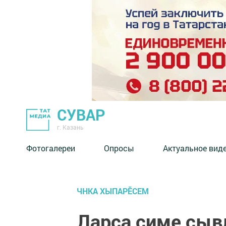
СУВАР
г. Казань
Фотогалереи
Опросы
Актуальное вид
ЧНКА ХЫПАРӖСЕМ
Ларса çиме сыв