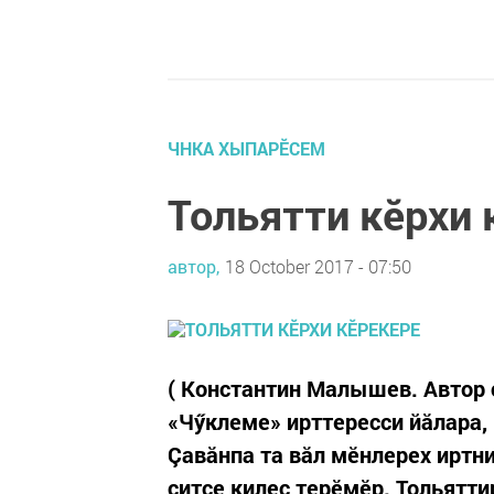
ЧНКА ХЫПАРӖСЕМ
Тольятти кӗрхи 
автор,
18 October 2017 - 07:50
( Константин Малышев. Автор 
«Чӳклеме» ирттересси йăлара,
Çавăнпа та вăл мӗнлерех иртн
çитсе килес терӗмӗр. Тольятт