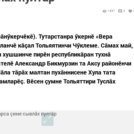
1557
0
ăнӳкерчӗкӗ). Тутарстанра ӳкернӗ «Вера
ланчӗ кăçал Тольяятинчи Чӳклеме. Сăмах май,
 хушшинче пирӗн республикăран тухнă
телӗ Александр Бикмурзин та Аксу районӗнчи
ăла тăрăх малтан пухăннисене Хула тата
амларӗç. Вӗсен çумне Тольяттири Туслăх