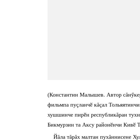
(Константин Малышев. Автор сăнӳкер
фильмпа пуçланчӗ кăçал Тольяятинч
хушшинче пир
ӗ
н республикăран тухн
Бикмурзин та Аксу район
ӗ
нчи Кив
ӗ
Йăла тăрăх малтан пухăннисене Ху