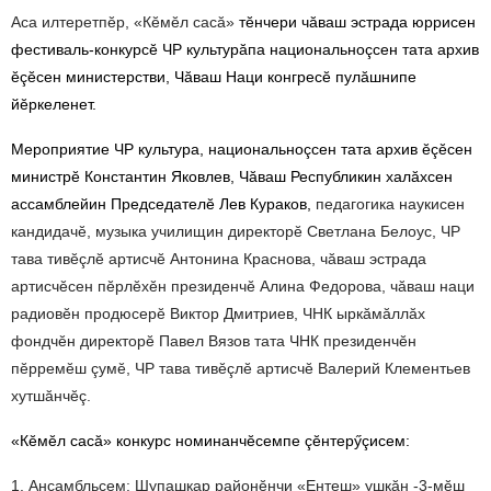
Аса илтеретпӗр, «Кӗмӗл сасă»
тӗнчери чăваш эстрада юррисен
фестиваль-конкурсӗ ЧР культурăпа национальноçсен тата архив
ӗçӗсен министерстви, Чăваш Наци конгресӗ пулăшнипе
йӗркеленет.
Мероприятие ЧР культура, национальноçсен тата архив ӗçӗсен
министрӗ Константин Яковлев, Чăваш Республикин халăхсен
ассамблейин Председателӗ Лев Кураков,
педагогика наукисен
кандидач
ӗ
,
музыка
училищин
директор
ӗ
Светлана
Белоус
,
ЧР
тава
тив
ӗ
çл
ӗ
артисч
ӗ
Антонина
Краснова
,
чăваш
эстрада
артисч
ӗ
сен
п
ӗ
рл
ӗ
х
ӗ
н
п
резиденч
ӗ
Алина
Федорова
,
чăваш
наци
радиов
ӗ
н
продюсер
ӗ
Виктор
Дмитриев
,
ЧНК
ыркăмăллăх
фондч
ӗ
н
директор
ӗ
Павел
Вязов
тата
ЧНК
президенч
ӗ
н
п
ӗ
ррем
ӗ
ш
çум
ӗ
,
ЧР
тава
тив
ӗ
çл
ӗ
артисч
ӗ
Валерий
Клементьев
хутшăнчӗç.
«Кӗмӗл сасă» конкурс номинанчӗсемпе çӗнтерӳçисем:
1. Ансамбльсем: Шупашкар районӗ
нчи
«
Ентеш»
ушкăн
-3-м
ӗ
ш