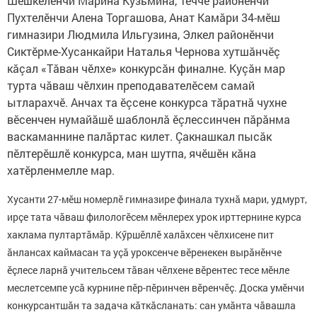
Шешкелӗнчи Марина Кузьмина, Теччӗ районӗнчи
Пухтелӗнчи Алена Торгашова, Анат Камăри 34-мӗш
гимназири Людмила Ильгузина, Элкел районӗнчи
Сиктӗрме-Хусанкайри Наталья Чернова хутшăнчӗç
кăçал «Тăван чӗлхе» конкурсăн финалне. Куçăн мар
турта чăваш чӗлхин преподавателӗсем самай
ытларахчӗ. Анчах та ӗçсене конкурса тăратнă чухне
вӗсенчен нумайăшӗ шаблонлă ӗçлессинчен пăрăнма
васкаманнине палăртас килет. Çакнашкал пысăк
пӗлтерӗшлӗ конкурса, ман шутпа, ячӗшӗн кăна
хатӗрленмелле мар.
Хусанти 27-мӗш номерлӗ гимназире финала тухнă мари, удмурт,
ирçе тата чăваш филологӗсем мӗнлерех урок ирттернине курса
хаклама пултартăмăр. Кӳршӗллӗ халăхсен чӗлхисене пит
ăнлансах каймасан та уçă уроксенче вӗренекен вырăнӗнче
ӗçлесе ларнă учительсем тăван чӗлхене вӗрентес тесе мӗнле
меслетсемпе усă курнине пӗр-пӗринчен вӗренчӗç. Доска умӗнчи
конкурсантшăн та задача кăткăсланать: сан умăнта чăвашла