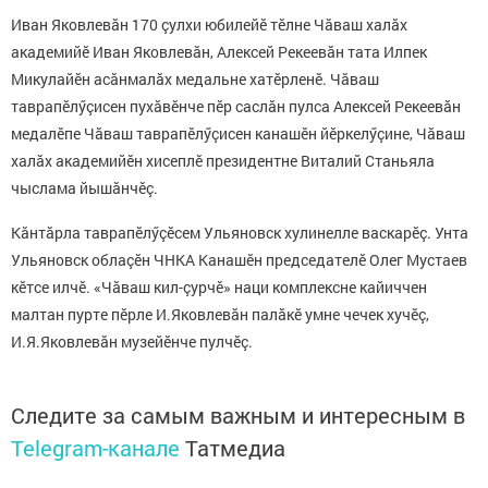
Иван Яковлевăн 170 çулхи юбилейӗ тӗлне Чăваш халăх
академийӗ Иван Яковлевăн, Алексей Рекеевăн тата Илпек
Микулайӗн асăнмалăх медальне хатӗрленӗ. Чăваш
таврапӗлӳçисен пухăвӗнче пӗр саслăн пулса Алексей Рекеевăн
медалӗпе Чăваш таврапӗлӳçисен канашӗн йӗркелӳçине, Чăваш
халăх академийӗн хисеплӗ президентне Виталий Станьяла
чыслама йышăнчӗç.
Кăнтăрла таврапӗлӳçӗсем Ульяновск хулинелле васкарӗç. Унта
Ульяновск облаçӗн ЧНКА Канашӗн председателӗ Олег Мустаев
кӗтсе илчӗ. «Чăваш кил-çурчӗ» наци комплексне кайиччен
малтан пурте пӗрле И.Яковлевăн палăкӗ умне чечек хучӗç,
И.Я.Яковлевăн музейӗнче пулчӗç.
Следите за самым важным и интересным в
Telegram-канале
Татмедиа