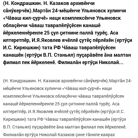
(Н. Кондрашкин. Н. Казаков архивӗнчи
сăнӳкерчӗк).Мартăн 24-мӗшӗнче Ульяновск хулинчи
«Чăваш кил-çурчӗ» наци комплексӗнче Ульяновск
облаçӗнчи чăваш таврапӗлӳçӗсен канашӗ
йӗркеленнӗренпе 25 çул çитнине паллă турӗç. Аса
илтеретпӗр, И.Я.Яковлев ячӗллӗ çутӗç пӗрлӗхӗн (ертӳçи
И.С. Кирюшкин) тата РФ Чăваш таврапӗлӳçӗсен
канашӗн (ертӳçи В.П. Станьял) пуçарăвӗпе ăна малтан
филиал пек йӗркеленӗ. Филиалăн ертӳçи Николай...
(Н. Кондрашкин. Н. Казаков архивӗнчи сăнӳкерчӗк).Мартăн 24-
мӗшӗнче Ульяновск хулинчи «Чăваш кил-çурчӗ» наци
комплексӗнче Ульяновск облаçӗнчи чăваш таврапӗлӳçӗсен
канашӗ йӗркеленнӗренпе 25 çул çитнине паллă турӗç. Аса
илтеретпӗр, И.Я.Яковлев ячӗллӗ çутӗç пӗрлӗхӗн (ертӳçи И.С.
Кирюшкин) тата РФ Чăваш таврапӗлӳçӗсен канашӗн (ертӳçи
В.П. Станьял) пуçарăвӗпе ăна малтан филиал пек йӗркеленӗ.
Филиалăн ертӳçи Николай Казаков çине тăнипе каярах