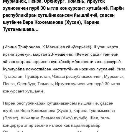
Мурманск, Пенза, Оренбург, Тюмень, Иркутск
хулисенчен пурӗ 30 ытла конкурсант хутшăнчӗ. Пирӗн
республикăран хутшăнакансем йышлăччӗ, çавсен
шутӗнче Вера Кожеманова (Хусан), Карина
Туктамышева...
(Ирина Трифонова. К.Малышев сăнӳкерчӗкӗ). Шупашкарта
иртнӗ эрнекун, мартăн 23-мӗшӗнче, «Кӗмӗл сасă» тӗнчери
чăваш эстрада
юррисен
вун тăххăрмӗш фестиваль-конкурсӗ
Культурăпа искусствăсен институтӗнче ирхинех пуçланчӗ.
Унта
Тутарстан, Пушкăртстан, Чăваш республикисенчен, Мурманск,
Пенза, Оренбург, Тюмень, Иркутск хулисенчен пурӗ 30 ытла
конкурсант хутшăнчӗ.
Пирӗн республикăран хутшăнакансем йышлăччӗ, çавсен
шутӗнче Вера Кожеманова (Хусан), Карина Туктамышева
(Элмет), Анжелика Еремеева (Аксу) пулчӗç. Шел, гала-
концертра эпир вӗсене итлесе хак параймарăмăр.