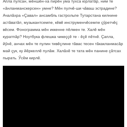
Апла пулсан, мӗншӗн-ха пирӗн ума тухса юрлатăр, ним те
«ăнланманскерсен» умне? Мӗн пулчӗ-ши чăваш эстрадине?
Ачалăхра «Çавал» ансамбль гастрольпе Тутарстана килнине
астăватăп, музыкантсемпе, кӗвӗ инструменчӗсемпе çӳретчӗç
вӗсем. Фонограмма мӗн иккенне пӗлмен те. Халӗ мӗн
куратпăр? Ноутбука флешка чикеççӗ те - ӗçӗ пӗтнӗ. Çапла,
йӳнӗ, анчах мӗн те пулин тивӗçлине тăвас тесен тăкакланмасăр
май çук, ку йӗркеллӗ пулăм. Халăхӗ те тата мӗн панине çăтсах
пырать. Ӳсӗм кирлӗ.