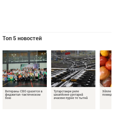
Топ 5 новостей
Ветераны СВО сразятся в
Тутарстанри реле
Хӗлле в
фиджитал-тактическом
шкапӗсене çунтарнă
помидо
бою
ачасене пурне те тытнă