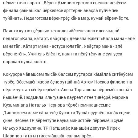
пӗлмен ача ларать. Вӗрентӳ министерствин специалисчӗсем
финала çакнашкал йӗркелесе ирттерни ăнăçлă пулчӗ пек
туйăнать. Педагогсем вӗрентрӗç кăна мар, нумай вӗренчӗç те.
Паянхи кун ют çӗршыв технологийӗсене алла илсе чылай
педагог «Кала, кăтарт, явăçтар» девизпа ӗçлет: «Кала мана - эпӗ
манатăп. Кăтарт мана - астуса юлатăп. Явăçтар мана - эпӗ
вӗренетӗп». Учитель ӗлӗк те, паян та пӗлӳ тӗнчине çул уçса
паракан пулса юлать.
Кокурсра чăвашсем пысăк балсем пуçтарса кăмăллă çитӗнӳсем
турӗç. Вӗсемшӗн жюри ӗçне хутшăннă Артем Носков филологпа
пӗрле чунтан хӗпӗртерӗмӗр. Алена Торгашова пӗрремӗш вырăн
йышăнчӗ, Людмила Ильгузина лауреат ятне тивӗçрӗ, Марина
Кузьминапа Наталья Чернова тӗрлӗ номинацисемпе
Дипломсем илме хăпарчӗç Хусанти Туслăх çурчӗн пысăк сцени
çине. Вӗсене ТР вӗрентӳпе наука министрӗн пӗрремӗш çумӗ
Ильсур Хадиуллин, ТР Патшалăх Канашӗн депутачӗ Ирек
Шарипов тата ыттисем ăшшăн саламларӗç.