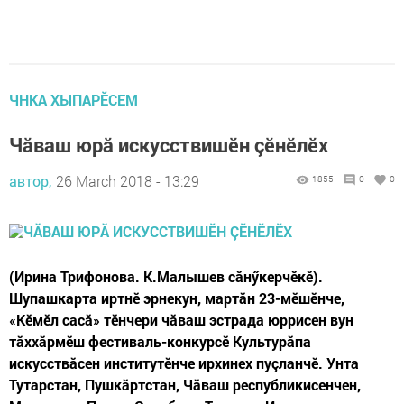
ЧНКА ХЫПАРӖСЕМ
Чăваш юрă искусствишӗн çӗнӗлӗх
автор,
26 March 2018 - 13:29
1855
0
0
(Ирина Трифонова. К.Малышев сăнӳкерчӗкӗ).
Шупашкарта иртнӗ эрнекун, мартăн 23-мӗшӗнче,
«Кӗмӗл сасă» тӗнчери чăваш эстрада юррисен вун
тăххăрмӗш фестиваль-конкурсӗ Культурăпа
искусствăсен институтӗнче ирхинех пуçланчӗ. Унта
Тутарстан, Пушкăртстан, Чăваш республикисенчен,