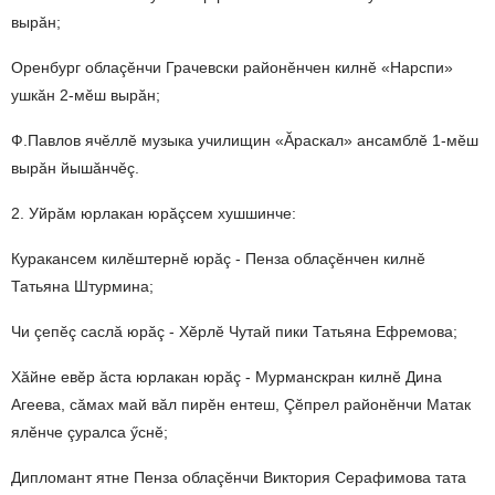
вырăн;
Оренбург облаçӗ
нчи
Грачевски
район
ӗ
нчен
килн
ӗ
«
Нарспи
»
ушкăн
2-
м
ӗ
ш
вырăн;
Ф.Павлов ячӗ
лл
ӗ
музыка
училищин
«
Ăраскал»
ансамбл
ӗ
1-
м
ӗ
ш
вырăн
йышăнч
ӗ
ç.
2. Уйрăм юрлакан юрăçсем хушшинче:
Куракансем килӗ
штерн
ӗ
юрăç
-
Пенза
облаç
ӗ
нчен
килн
ӗ
Татьяна
Штурмина;
Чи çепӗ
ç
саслă
юрăç
-
Х
ӗ
рл
ӗ
Чутай
пики
Татьяна
Ефремова;
Хăйне евӗ
р
ăста
юрлакан
юрăç
-
Мурманскран
килн
ӗ
Дина
Агеева, сăмах май вăл пирӗн ентеш, Çӗпрел районӗнчи Матак
ялӗнче çуралса ӳснӗ;
Дипломант ятне Пенза облаçӗ
нчи
Виктория
Серафимова
тата