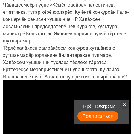
Чăвашсемсӗр пуçне «Кӗмӗл сасăра» палестинец,
египтянка, тутар хӗрӗ юрларӗç. Ку ӗнтӗ конкурсăн Гала-
концерчӗн хăнисен хушшинче ЧР Халăхсен
ассамблейин председателӗ Лев Кураков, культура
министрӗ Константин Яковлев ларнипе пулчӗ-тӗр тесе
шутларăмăр.
Тӗрлӗ халăхсен çамрăкӗсем конкурса хутшăнса е
хутшăнмасăр юрланине ăнлантаракан пулмарӗ.
Халăхсем хушшинчи туслăха тӗслӗхе тăратса
ирттереççӗ мероприятисене Шупашкарта. Ку лайăх.
Йăлана кӗнӗ пулӗ. Анчах та пур çӗртех те вырăнлă-ши?..
Пирӗн Телеграм?
Подписаться