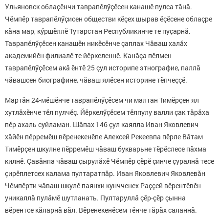
Ульяновск облаçӗнчи таврапӗлӳçӗсен канашӗ пулса тăнă.
Чӗмпӗр таврапӗлӳçисен обществи кӗçех шырав ӗçӗсене облаçре
кăна мар, кӳршӗллӗ Тутарстан Республикинче те пуçарнă.
Таврапӗлӳçӗсен канашӗн никӗсӗнче çаплах Чăваш халăх
академийӗн филиалӗ те йӗркеленнӗ. Канăçа пӗлмен
таврапӗлӳçӗсем акă ӗнтӗ 25 çул историпе этнографие, паллă
чăвашсен биографине, чăваш ялӗсен историне тӗпчеççӗ.
Мартăн 24-мӗшӗнче таврапӗлӳçӗсем чи малтан Тимӗрçен ял
хутлăхӗнче тӗл пулчӗç. Йӗркелӳçӗсем тӗлпулу валли çак тăрăха
пӗр ахаль суйламан. Шăпах 146 çул каялла Иван Яковлевич
хăйӗн пӗрремӗш вӗренекенӗпе Алексей Рекеевпа пӗрле Вăтам
Тимӗрçен шкулне пӗрремӗш чăваш букварьне тӗрӗслесе пăхма
килнӗ. Çавăнпа чăваш çырулăхӗ Чӗмпӗр çӗрӗ çинче çуралнă тесе
çирӗплетсех калама пултаратпăр. Иван Яковлевич Яковлевăн
Чӗмпӗрти чăваш шкулӗ паянхи кунчченех Раççей вӗрентӗвӗн
уникаллă пулăмӗ шутланать. Пултаруллă çӗр-çӗр çынна
вӗрентсе кăларнă вăл. Вӗренекенӗсем тӗнче тăрăх саланнă.