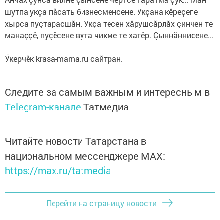
шутпа укçа пăсать бизнесменсене. Укçана кӗреçепе
хырса пуçтарасшăн. Укçа тесен хăрушсăрлăх çинчен те
манаççӗ, пуçӗсене вута чикме те хатӗр. Çыннăннисене...
Ӳкерчӗк krasa-mama.ru сайтран.
Следите за самым важным и интересным в
Telegram-канале
Татмедиа
Читайте новости Татарстана в
национальном мессенджере MАХ:
https://max.ru/tatmedia
Перейти на страницу новости