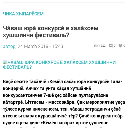
ЧНКА ХЫПАРӖСЕМ
Чăваш юрă конкурсӗ е халăхсем
хушшинчи фестиваль?
автор,
24 March 2018 - 15:43
1522
0
0
Виçӗ сехете тăсăлчӗ «Кӗмӗл сасă» юрă конкурсӗн Гала-
концерчӗ. Анчах та унта кăçал хутшăннă
конкурсантсенчен 7-шӗ çеç хăйсен пултарулăхне
кăтартрӗ. Ыттисем - массовкăра. Çак мероприятие укçа
тӳлесе курма килекенсем, тен, чăваш эстрадинчи çӗнӗ
ятсене ытларах курасшăнччӗ-тӗр? Çичӗ конкурсантсăр
пуçне сцена çине «Кӗмӗл сасăра» иртнӗ çулсенче