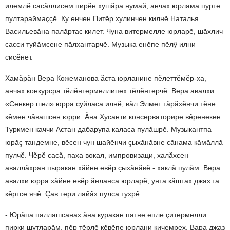
илемлӗ сасăллисем пирӗн хушăра нумай, анчах юрлама пурте
пултараймаççӗ. Ку енчен
Пит
ӗ
р
хулинчен
килн
ӗ
Наталья
Васильевăна палăртас килет. Чуна витермелле юрларӗ, шăхлич
сасси туйăмсене пăлхантарчӗ. Музыка енӗпе пӗлӳ илни
сисӗнет.
Хамăрăн Вера Кожеманова ăста юрланине пӗлеттӗмӗр-ха,
анчах конкурсра тӗлӗнтермеллипех тӗлӗнтерчӗ. Вера авалхи
«Сенкер шел» юрра суйласа илнӗ, вăл Элмет тăрăхӗнчи тӗне
кӗмен чăвашсен юрри. Ăна Хусанти консерваторире вӗренекен
Туркмен каччи Астан дабарупа каласа пулăшрӗ. Музыкантпа
юрăç тандемне, вӗсен чун шайӗнчи çыхăнăвне сăнама кăмăллă
пулчӗ. Чӗрӗ сасă, паха вокал, импровизаци, халăхсен
аваллăхран пыракан хăйне евӗр çыхăнăвӗ - хаклă пулăм. Вера
авалхи юрра хăйне евӗр ăнланса юрларӗ, унта кăштах джаз та
кӗртсе ячӗ. Çав тери лайăх пулса тухрӗ.
-
Юрăпа паллашсанах ăна куракан патне епле çитермелли
пирки шутларăм, пӗр тӗрлӗ кӗвӗпе юрлани кичемрех. Вара джаз