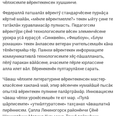
чӗлхисемпе вӗрентекенсен хушшинче.
Федераллă патшалăх вӗрентӳ стандарчӗсене пурнăçа
кӗртнӗ майăн, «мӗнле вӗрентмелле?» текен ыйту çине те
татăклăн хуравламасăр пулмасть. Педагогсем
вӗрентӳри çӗнӗ технологисемпе вӗсен элеменчӗсене
урокра усă кураççӗ. «Синквейн», «Фишбоун», «Блум
ромашки» текен ăнлавсем ветеран учительсемшӗн кăна
тӗлӗнтермӗш-тӗр. Паянхи вӗрентекен информаципе
коммуникативлă технологисемпе хӗç-пăшалланать,
пӗлӳ паракан вăйăсене, ачасемпе пӗрле юрлассине
алла илет вăл. Вӗренекенӗн пултарулăхне сарать.
Чăваш чӗлхипе литературине вӗрентекенсен мастер-
класӗсене хакланă май, эпир вӗсенчен нумайăшӗ пысăк
опытлă вӗрентекен пулнине палăртрăмăр. Инновацисем
чăваш чӗлхи урокӗсемшӗн те ют мар. «Пулă
шăрписемпе» «утмăлтуратсене» тахçанах чăвашлатнă
пирӗннисем. Çапла Лениногорск районӗнчи Çӗнӗ