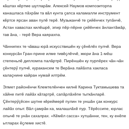
кăштах кӗртме шутларăм. Алексей Наумов композиторпа
канашласа пăхрăм та вăл кунта çапса каламалли инструмент
кӗртсе ярсан аван пулӗ терӗ. Музыканчӗ те çийӗнчех тупăнчӗ,
Астан хаваспах килӗшрӗ, эпир пӗр-пӗрне çийӗнчех ăнлантăмăр,
тав ăна, - терӗ Вера каярахпа.
Чăннипех те чăваш юрă искусствишӗн ку çӗнӗлӗх пулчӗ. Вера
конкурсăн Гран-прине илме тивӗçлӗччӗ, жюри ăна 1-мӗш
степеньлӗ дипломпа палăртрӗ. Пирӗншӗн ку пурпӗрех чăн-чăн
çӗнтерӳ пулчӗ, куракансем те Верăна лайăхпа хакласа
калаçнине кайран нумай илтрӗм.
Элмет районӗнчи Клемтелӗнчен килнӗ Карина Туктамышева та
хăйне питӗ лайăх кăтартрӗ, сапăрлăхӗпе тыткăнларӗ.
Çӗнтерӳçӗсен шутне кӗреймерӗ пулин те уншăн çак конкурс
лайăх опыт. Вăл çамрăк-ха, малашлăхӗ пур. Тӗрӗссипе, юрлас
опычӗ те унăн сахалрах. «Кӗмӗл сасса» хутшăнни, тен, ку енӗпе
ытларах ӗçлеме хистӗ.