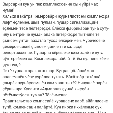
Вырсарни кун ун пек комплекссенче çын уйрăмах
нумай.
Хальхи вăхăтра Кемеровăри журналистсем комплексра
лифт ӗçлемен, шыв пулман, пушар сигнализацийӗ
ӗçлемен тесе пӗлтереççӗ. Ӗлӗкхи фабрикăран тунă суту-
илӳ центрӗнче нумай алăка питӗркӗçре тытнипе те
çынсем унтан вăхăтлă тухса ӗлкӗреймен. Чӳречесене
çӗмӗрсе сикнӗ çынсем çинчен те калаççӗ
репортажсенче. Пушарпа кӗрешекенсем халӗ те вута
сӳнтереймен-ха. Комплексра вăйлă тӗтӗм пулнипе кӗме
çук теççӗ.
Питӗ хурлантаракан хыпар. Вутран çăлăнайман
ачасемшӗн чӗре çурăлса тухать. Вăхăтсăр татăлнă
çамрăк пурнăçсемшӗн кам явап тытӗ? Нивушлӗ пирӗн
çӗршывра Хусанти «Адмирал» çуннă хыççăн
пӗтӗмлетӳсем туман? Тӗлӗнмелле...
Правительство комиссийӗ хуравсене парӗ, айăплисене
тупӗ, компенсаци палăртӗ. Кун пирки иккӗленме çук.
Анчах çунса вилнӗ çынсене чӗртсе тăратма çук... Ман