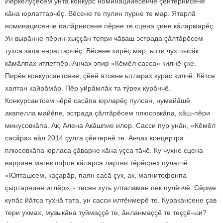
Йӗркелӳçӗсем унта конкурс номинацийӗсенче çӗнтернисене
кăна юрлаттарчӗç. Вӗсене те пулин пурне те мар. Ятарлă
номинацисенче палăрнисене пӗрне те сцена çине кăлармарӗç.
Ун вырăнне пӗрин-хыççăн тепри чăваш эстрада çăлтăрӗсем
тухса зала янраттарчӗç. Вӗсене хирӗç мар, ытти чух пысăк
кăмăлпах итлетпӗр. Анчах эпир «Кӗмӗл сасса» килнӗ-çке.
Пирӗн конкурсантсене, çӗнӗ ятсене ытларах курас килчӗ. Кӗтсе
халтан кайрăмăр. Пӗр уйрăмлăх та тӳрех курăнчӗ.
Конкурсантсем чӗрӗ сасăпа юрларӗç пулсан, нумайăшӗ
акапелла майӗпе, эстрада çăлтăрӗсем плюсовкăпа, хăш-пӗри
минусовкăпа. Ак, Алена Акăшпие илер. Сасси пур унăн, «Кӗмӗл
сасăра» вăл 2014 çулта çӗнтернӗ те. Анчах концертра
плюсовкăпа юрласа çăварне кăна уçса тăчӗ. Ку чухне сцена
варрине магнитофон кăларса лартни тӗрӗсрех пулатчӗ.
«Юлташсем, каçарăр, паян сасă çук, ак, магнитофонпа
çыртарнине итлӗр», - тесен хуть улталаман пек пулӗччӗ. Сӗрме
купăс йăтса тухнă тата, ун сасси илтӗнмерӗ те. Куракансене çав
тери ухмах, музыкăна туймаççӗ те, ăнланмаççӗ те теççӗ-ши?