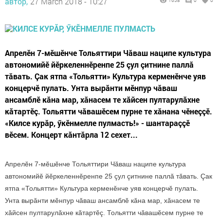
автор,
27 March 2018 - 10:27
1658
0
0
Апрелӗн 7-мӗшӗнче Тольяттири Чăваш наципе культура
автономийӗ йӗркеленнӗренпе 25 çул çитнине паллă
тăвать. Çак ятпа «Тольятти» Культура керменӗнче уяв
концерчӗ пулать. Унта вырăнти мӗнпур чăваш
ансамблӗ кăна мар, хăнасем те хăйсен пултарулăхне
кăтартӗç. Тольятти чăвашӗсем пурне те хăнана чӗнеççӗ.
«Килсе курăр, ӳкӗнмелле пулмасть!» - шантараççӗ
вӗсем. Концерт кăнтăрла 12 сехет...
Апрелӗн 7-мӗшӗнче Тольяттири Чăваш наципе культура
автономийӗ йӗркеленнӗренпе 25 çул çитнине паллă тăвать. Çак
ятпа «Тольятти» Культура керменӗнче уяв концерчӗ пулать.
Унта вырăнти мӗнпур чăваш ансамблӗ кăна мар, хăнасем те
хăйсен пултарулăхне кăтартӗç. Тольятти чăвашӗсем пурне те