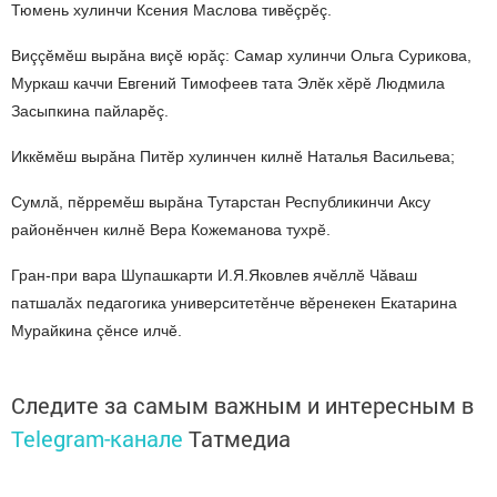
Тюмень
хулинчи
Ксения
Маслова
тив
ӗ
çр
ӗ
ç.
Виççӗ
м
ӗ
ш
вырăна
виç
ӗ
юрăç
:
Самар
ху
линчи Ольга Сурикова,
Муркаш каччи Евгений Тимофеев тата Эл
ӗ
к
х
ӗ
р
ӗ
Людмила
Засыпкина
пайлар
ӗ
ç.
Иккӗ
м
ӗ
ш
вырăна
Пит
ӗ
р
хулинчен
килн
ӗ
Наталья
Васильева;
Сумлă, пӗрремӗш
вырăна
Тутар
стан
Республикинчи Аксу
район
ӗ
нчен
килн
ӗ
Вера
Кожеманова
тухр
ӗ.
Гран-при вара Шупашкарти И.Я.Яковлев ячӗ
лл
ӗ
Чăваш
патшалăх
педагогика
университет
ӗ
нче
в
ӗ
ренекен
Екатарина
Мурайкина
ç
ӗ
нсе
илч
ӗ.
Следите за самым важным и интересным в
Telegram-канале
Татмедиа