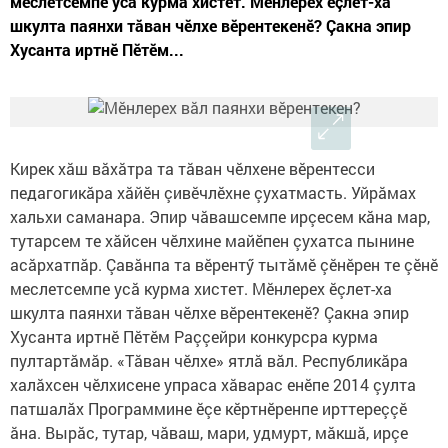
меслетсемпе усă курма хистет. Мӗнлерех ӗçлет-ха
шкулта паянхи тăван чӗлхе вӗрентекенӗ? Çакна эпир
Хусанта иртнӗ Пӗтӗм...
Кирек хăш вăхăтра та тăван чӗлхене вӗрентесси
педагогикăра хăйӗн çивӗчлӗхне çухатмасть. Уйрăмах
хальхи саманара. Эпир чăвашсемпе ирçесем кăна мар,
тутарсем те хăйсен чӗлхине майӗпен çухатса пынине
асăрхатпăр. Çавăнпа та вӗрентӳ тытăмӗ çӗнӗрен те çӗнӗ
меслетсемпе усă курма хистет. Мӗнлерех ӗçлет-ха
шкулта паянхи тăван чӗлхе вӗрентекенӗ? Çакна эпир
Хусанта иртнӗ Пӗтӗм Раççейри конкурсра курма
пултартăмăр. «Тăван чӗлхе» ятлă вăл. Республикăра
халăхсен чӗлхисене упраса хăварас енӗпе 2014 çулта
патшалăх Программине ӗçе кӗртнӗренпе ирттереççӗ
ăна. Вырăс, тутар, чăваш, мари, удмурт, мăкшă, ирçе