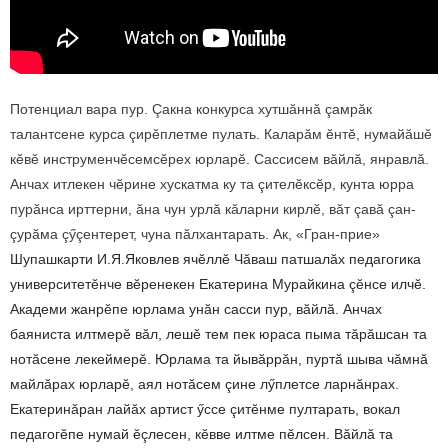
Потенциал вара пур. Çакна конкурса хутшăннă çамрăк
талантсене курса çирӗплетме пулать. Каларăм ӗнтӗ, нумайăшӗ
кӗвӗ инструменчӗсемсӗрех юрларӗ. Сассисем вăйлă, янравлă.
Анчах итлекен чӗрине хускатма ку та çителӗксӗр, кунта юрра
пурăнса ирттерни, ăна чун урлă кăларни кирлӗ, вăт çавă çан-
çурăма çӳçентерет, чуна пăлхантарать. Ак, «Гран-прие»
Шупашкарти И.Я.Яковлев яч
ӗ
лл
ӗ
Чăваш
патшалăх
педагогика
университет
ӗ
нче
в
ӗ
ренекен
Екатерина
Мурайкина ç
ӗ
нсе
илч
ӗ.
Академи жанрӗпе юрлама унăн сасси пур, вăйлă. Анчах
баяниста илтмерӗ вăл, лешӗ тем пек юраса пыма тăрăшсан та
нотăсене лекеймерӗ. Юрлама та йывăррăн, пуртă шыва чăмнă
майлăрах юрларӗ, аял нотăсем çине лӳплетсе ларнăнрах.
Екатеринăран лайăх артист ӳссе çитӗнме пултарать, вокал
педагогӗпе нумай ӗçлесен, кӗвве илтме пӗлсен. Вăйлă та