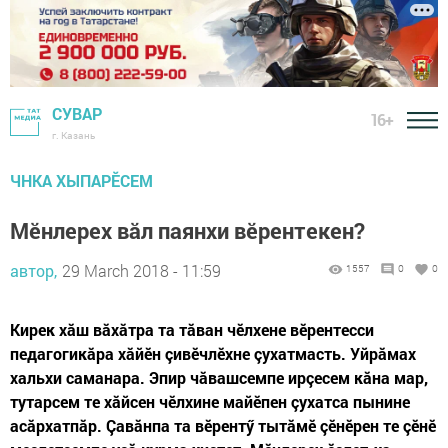
СУВАР
16+
г. Казань
ЧНКА ХЫПАРӖСЕМ
Мӗнлерех вăл паянхи вӗрентекен?
автор,
29 March 2018 - 11:59
1557
0
0
Кирек хăш вăхăтра та тăван чӗлхене вӗрентесси
педагогикăра хăйӗн çивӗчлӗхне çухатмасть. Уйрăмах
хальхи саманара. Эпир чăвашсемпе ирçесем кăна мар,
тутарсем те хăйсен чӗлхине майӗпен çухатса пынине
асăрхатпăр. Çавăнпа та вӗрентӳ тытăмӗ çӗнӗрен те çӗнӗ