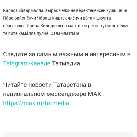
Каласа хăвармалла, вырăс чӗлхине вӗрентекенсен хушшинче
Пăва районӗнчи Чăваш Киштек ялӗнчи вăтам шкулта
вӗрентекен Ирина Кильдюшева малтисен ретне тухнине пӗлме
те питӗ кăмăллă пулчӗ. Саламлатпăр!
Следите за самым важным и интересным в
Telegram-канале
Татмедиа
Читайте новости Татарстана в
национальном мессенджере MАХ:
https://max.ru/tatmedia