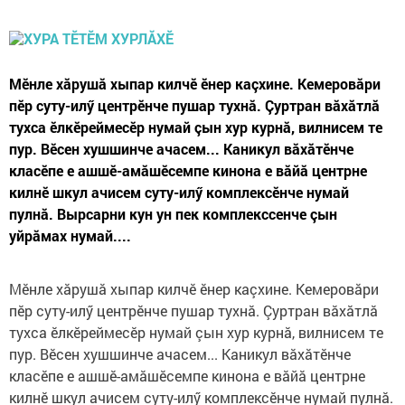
Мӗнле хăрушă хыпар килчӗ ӗнер каçхине. Кемеровăри
пӗр суту-илӳ центрӗнче пушар тухнă. Çуртран вăхăтлă
тухса ӗлкӗреймесӗр нумай çын хур курнă, вилнисем те
пур. Вӗсен хушшинче ачасем... Каникул вăхăтӗнче
класӗпе е ашшӗ-амăшӗсемпе кинона е вăйă центрне
килнӗ шкул ачисем суту-илӳ комплексӗнче нумай
пулнă. Вырсарни кун ун пек комплекссенче çын
уйрăмах нумай....
Мӗнле хăрушă хыпар килчӗ ӗнер каçхине. Кемеровăри
пӗр суту-илӳ центрӗнче пушар тухнă. Çуртран вăхăтлă
тухса ӗлкӗреймесӗр нумай çын хур курнă, вилнисем те
пур. Вӗсен хушшинче ачасем... Каникул вăхăтӗнче
класӗпе е ашшӗ-амăшӗсемпе кинона е вăйă центрне
килнӗ шкул ачисем суту-илӳ комплексӗнче нумай пулнă.