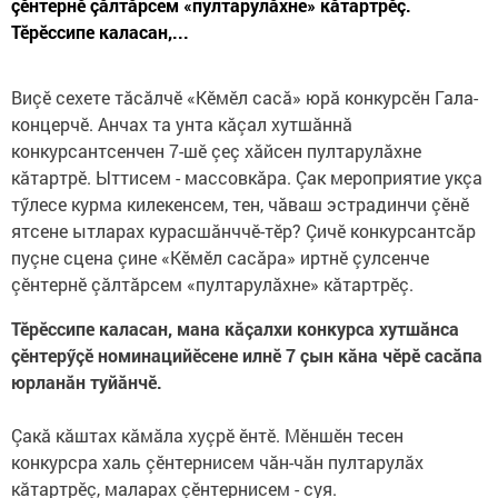
çӗнтернӗ çăлтăрсем «пултарулăхне» кăтартрӗç.
Тӗрӗссипе каласан,...
Виçӗ сехете тăсăлчӗ «Кӗмӗл сасă» юрă конкурсӗн Гала-
концерчӗ. Анчах та унта кăçал хутшăннă
конкурсантсенчен 7-шӗ çеç хăйсен пултарулăхне
кăтартрӗ. Ыттисем - массовкăра. Çак мероприятие укçа
тӳлесе курма килекенсем, тен, чăваш эстрадинчи çӗнӗ
ятсене ытларах курасшăнччӗ-тӗр? Çичӗ конкурсантсăр
пуçне сцена çине «Кӗмӗл сасăра» иртнӗ çулсенче
çӗнтернӗ çăлтăрсем «пултарулăхне» кăтартрӗç.
Тӗрӗссипе каласан, мана кăçалхи конкурса хутшăнса
çӗнтерӳçӗ номинацийӗсене илнӗ 7 çын кăна чӗрӗ сасăпа
юрланăн туйăнчӗ.
Çакă кăштах кăмăла хуçрӗ ӗнтӗ. Мӗншӗн тесен
конкурсра халь çӗнтернисем чăн-чăн пултарулăх
кăтартрӗç, маларах çӗнтернисем - суя.