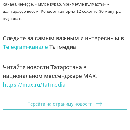
хăнана чӗнеççӗ. «Килсе курăр, ӳкӗнмелле пулмасть!» -
шантараççӗ вӗсем. Концерт кăнтăрла 12 сехет те 30 минутра
пуçланать.
Следите за самым важным и интересным в
Telegram-канале
Татмедиа
Читайте новости Татарстана в
национальном мессенджере MАХ:
https://max.ru/tatmedia
Перейти на страницу новости