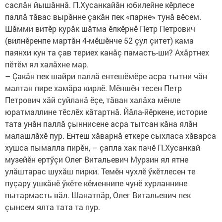
саслăн йышăннă. П.Хусанкайăн юбилейне кӗрлесе
паллă тăвас вырăнне çакăн пек «парне» тунă вӗсем.
Шăмми витӗр курăк шăтма ӗлкӗрнӗ Петр Петрович
(вилнӗренпе мартăн 4-мӗшӗнче 52 çул çитет) кама
паянхи кун та çав териех канăç памасть-ши? Ахăртнех
пӗтӗм ял халăхне мар.
– Çакăн пек шайри паллă ентешӗмӗре асра тытни чăн
малтан пире хамăра кирлӗ. Мӗншӗн тесен Петр
Петрович хăй суйланă ӗçе, тăван халăха мӗнле
юратмаллине тӗслӗх кăтартнă. Йăла-йӗркене, историе
тата унăн паллă çыннисене асра тытсан кăна ялăн
малашлăхӗ пур. Ентеш хăварнă еткере сыхласа хăварса
хушса пымалла пирӗн, – çапла хак пачӗ П.Хусанкай
музейӗн ертӳçи Олег Витальевич Мурзин ял ятне
улăштарас шухăш пирки. Темӗн чухлӗ ӳкӗтлесен те
пуçару ушкăнӗ ӳкӗте кӗменнипе чунӗ хурланнине
пытармасть вăл. Шанатпăр, Олег Витальевич пек
çынсем ялта тата та пур.