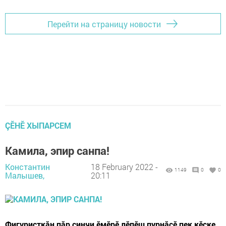
Перейти на страницу новости
ÇӖНӖ ХЫПАРСЕМ
Камила, эпир санпа!
Константин
18 February 2022 -
1149
0
0
Малышев,
20:11
Фигуристкӑн пӑр ҫинчи ӗмӗрӗ лӗпӗш пурнӑҫӗ пек кӗске.