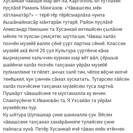
Хусанкай чăвашӗ мар вӗт-ха, Каргополь ял хутлăхӗн
пуçлăхӗ Рамиль Мингазов. «Чăвашсем, мӗн
хăтланатăр?» – терӗ-тӗр тӗрӗсмарлăха чунпа
йышăнаймасăр мăнтарăн тутарӗ. Район пуçлăхӗ
Александр Никошин та Хусанкай ентешӗсен çылăхне
мӗнле те пулсан çемçетес шутпа-ши, Чăваш халăх
поэчӗн музейӗ валли çӗнӗ çурт лартма сӗннӗ. Классик
музейӗ акă ӗнтӗ 20 çул Культура çуртӗнче кăна
вырнаçнине хальччен курман мар вӗт вăл, çӗршыв
шайӗнчи халăх поэчӗн тахçанах уйрăм музейӗ
пулмаллине те пӗлет, анчах халӗ тин, чӗлхе вӗçне килчӗ
тенӗшкел, кун çинчен сăмах хускатать. Тутарсем хăйсен
халăх поэчӗсене тахçанах музейсем туса лартнă.
Пушкăрт чăвашӗсене те мухтамалла ку енчен.
Слакпуçӗнче К.Ивановăн та, Я.Ухсайăн та уйрăм
музейӗсем пур.
Ку ыйтура Шупашкар çине шанмалли çук. Вӗсем
чăвашсене тахçанах хамăрăннипе тулайсем çине
пайласа хунă. Петӗр Хусанкай ячӗ тăван ялӗн ятӗнчен