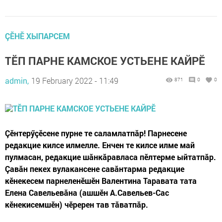
ÇӖНӖ ХЫПАРСЕМ
ТӖП ПАРНЕ КАМСКОЕ УСТЬЕНЕ КАЙРӖ
admin,
19 February 2022 - 11:49
871
0
0
Çӗнтерӳçӗсене пурне те саламлатпăр! Парнесене
редакцие килсе илмелле. Енчен те килсе илме май
пулмасан, редакцие шăнкăравласа пӗлтерме ыйтатпăр.
Çавăн пекех вулакансене савăнтарма редакцие
кӗнекесем парнеленӗшӗн Валентина Таравата тата
Елена Савельевăна (ашшӗн А.Савельев-Сас
кӗнекисемшӗн) чӗререн тав тăватпăр.