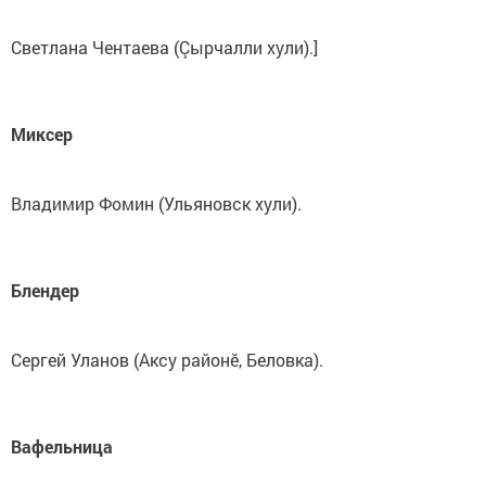
Светлана Чентаева (Çырчалли хули).]
Миксер
Владимир Фомин (Ульяновск хули).
Блендер
Сергей Уланов (Аксу районӗ, Беловка).
Вафельница