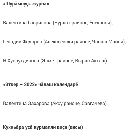
«Шурăмпуç» журнал
Валентина Гаврилова (Нурлат районӗ, Ӗнекасси);
Генадий Федоров (Алексеевски районӗ, Чăваш Майни);
Н.Хуснутдинова (Элмет районӗ, Вырăс Акташ).
«Эткер – 2022» чăваш календарӗ
Валентина Захарова (Аксу районӗ, Савгачево).
Кухньăра усă курмалли виçе (весы)