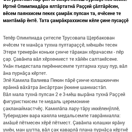
Иртнӗ Олимпиадӑра ялтӑртатнӑ Раҫҫей ҫӑлтӑрӗсен,
вӗсем паянхисем пекех ҫамрӑк пулсан та, ячӗсене те
мантӑмӑр ӗнтӗ. Taта ҫамрӑкраххисем кӗле ҫине пусаҫҫӗ
Тепӗр Олимпиада ҫитеспе Трусовапа Щербакован
ячӗсем те манӑҫа тухма пултараҫҫӗ, мӗншӗн тесен
Этери тренерӑн коньки ҫинче тӑракан хӗрачасем - пӗр
ҫар. Ҫавӑнпа вӑл хӗрхенмест те хӑйӗн салтакӗсене.
Унӑн пъедестала пирӗннисемпе тултарма хушу пур, вӑл
ӑна пурнӑҫа кӗртет.
Эпӗ Камила Валиева Пекин пӑрӗ ҫинче юлашкинчен
ярӑннӑ вӑхӑтра ӑнсӑртран ӳкнине шанмастӑп.
Вӑл мала тухнӑ пулсан 2 е 3-мӗш вырӑна тухнӑ Раҫҫей
фигуристкисем те медаль церемонине
ҫакланаймастчӗҫ. Камилӑпа лару-тӑру иккӗленӳллӗ,
Туберидзен вара каялла медальсемпе таврӑнмалла:
амӑшӗ пӗтмесен хӗрӗ пӗтмест. Ҫавӑнпа юлашки ярӑну
умӗн, ман шутпа, вӑл ҫак каварлӑ плана пурнӑҫа кӗртнӗ