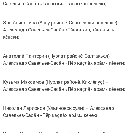
Савельев-Сасăн «Тăван кил, тăван ял» кӗнеки;
Зоя Аниськина (Аксу районӗ, Сергеевски поселокӗ) –
Александр Савельев-Сасăн «Тăван кил, тăван ял»
кӗнеки;
Анатолий Пантерин (Нурлат районӗ, Салтакьел) –
Александр Савельев-Сасăн «Пӗр каçлăх арăм» кӗнеки;
Кузьма Максимов (Нурлат районӗ, Киклӗпуç) –
Александр Савельев-Сасăн «Пӗр каçлăх арăм» кӗнеки;
Николай Ларионов (Ульяновск хули) – Александр
Савельев-Сасăн «Пӗр каçлăх арăм» кӗнеки;