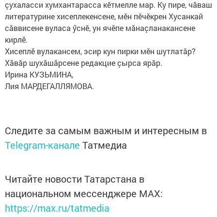
çухаласси хумхантарасса кӗтмелле мар. Ку пире, чăваш
литературине хисеплекенсене, мӗн пӗчӗкрен Хусанкай
сăввисене вуласа ӳснӗ, ун ячӗпе мăнаçланакансене
кирлӗ.
Хисеплӗ вулакансем, эсир кун пирки мӗн шутлатăр?
Хăвăр шухăшăрсене редакцие çырса ярăр.
Ирина КУЗЬМИНА,
Лия МАРДЕГАЛЛЯМОВА.
Следите за самым важным и интересным в
Telegram-канале
Татмедиа
Читайте новости Татарстана в
национальном мессенджере MАХ:
https://max.ru/tatmedia