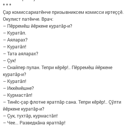
* * *
Çар комиссариатӗнче призывниксем комисси иртеççӗ.
Окулист патӗнче. Врач:
– Пӗрремӗш йӗркене куратăр-и?
– Куратăп.
– Аяларах?
– Куратăп!
– Тата аяларах?
– Çук!
– Снайпер пулан. Тепри кӗрӗр!.. Пӗрремӗш йӗркене
куратăр-и?
– Куратăп!
– Иккӗмӗшне?
– Курмастăп!
– Тинӗс-çар флотне яратпăр сана. Тепри кӗрӗр!.. Çӳлти
йӗркене куратăр-и?
– Çук, тухтăр, курмастăп!
– Чее... Разведкăна яратпăр!