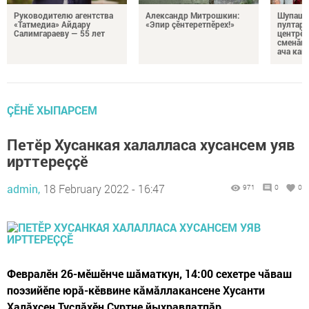
Руководителю агентства
Александр Митрошкин:
Шупашк
«Татмедиа» Айдару
«Эпир çӗнтеретпӗрех!»
пултару
Салимгараеву — 55 лет
центрӗн
сменăна
ача кай
ÇӖНӖ ХЫПАРСЕМ
Петӗр Хусанкая халалласа хусансем уяв
ирттереҫҫӗ
admin,
18 February 2022 - 16:47
971
0
0
Февралӗн 26-мӗшӗнче шӑматкун, 14:00 сехетре чӑваш
поэзийӗпе юрӑ-кӗввине кӑмӑллакансене Хусанти
Халӑхсен Туслӑхӗн Ҫуртне йыхравлатпӑр