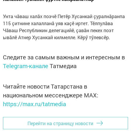
Унта чӑваш халӑх поэчӗ Петӗр Хусанкай ҫуралнӑранпа
115 ҫитнине халалланӑ уяв каҫӗ иртет. Тӗлпулӑва
Чӑваш Республикин делегацийӗ, ҫавӑн пекех поэт
ывӑлӗ Атнер Хусанкай килмелле. Кӗрӳ тӳлевсӗр.
Следите за самым важным и интересным в
Telegram-канале
Татмедиа
Читайте новости Татарстана в
национальном мессенджере MАХ:
https://max.ru/tatmedia
Перейти на страницу новости