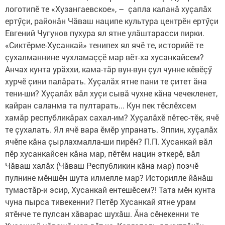
логотипӗ те «Хузангаевское», – çапла каланă хуçалăх
ертӳçи, районăн Чăваш наципе культура центрӗн ертӳçи
Евгений Чугунов пухура ял ятне улăштарасси пирки.
«Сиктӗрме-Хусанкай» тенипех ял ячӗ те, историйӗ те
çухалманнине чухламаççӗ мар вӗт-ха хусанкайсем?
Анчах кунта урăххи, кама-тăр вун-вун çул чунне кӗвӗçӳ
хурчӗ çини палăрать. Хуçалăх ятне пани те çитет ăна
тени-ши? Хуçалăх вăл хуçи сывă чухне кăна чечекленет,
кайран саланма та пултарать... Кун пек тӗслӗхсем
хамăр республикăрах сахал-им? Хуçалăхӗ пӗтес-тӗк, ячӗ
те çухалать. Ял ячӗ вара ӗмӗр упранать. Эппин, хуçалăх
ячӗпе кăна çырлахмалла-ши пирӗн? П.П. Хусанкай вăл
пӗр хусанкайсен кăна мар, пӗтӗм нацин эткерӗ, вăл
Чăваш халăх (Чăваш Республикин кăна мар) поэчӗ
пулнине мӗншӗн шута илмелле мар? Историлле йăнăш
тумастăр-и эсир, Хусанкай ентешӗсем?! Тата мӗн кунта
чуна пырса тивекенни? Петӗр Хусанкай ятне урам
ятӗнче те пулсан хăварас шухăш. Ăна сӗнекенни те