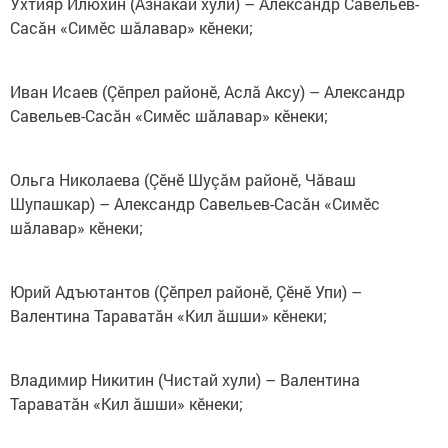
Ухтияр Илюхин (Азнакай хули) – Александр Савельев-
Сасăн «Симӗс шăлавар» кӗнеки;
Иван Исаев (Çӗпрел районӗ, Аслă Аксу) – Александр
Савельев-Сасăн «Симӗс шăлавар» кӗнеки;
Ольга Николаева (Çӗнӗ Шуçăм районӗ, Чăваш
Шупашкар) – Александр Савельев-Сасăн «Симӗс
шăлавар» кӗнеки;
Юрий Адъютантов (Çӗпрел районӗ, Çӗнӗ Упи) –
Валентина Тараватăн «Кил ăшши» кӗнеки;
Владимир Никитин (Чистай хули) – Валентина
Тараватăн «Кил ăшши» кӗнеки;