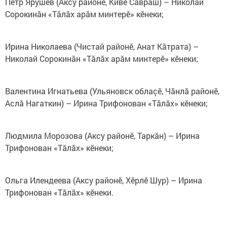
Петр Ярушев (Аксу районӗ, Кивӗ Саврăш) – Николай
Сорокинăн «Тăлăх арăм минтерӗ» кӗнеки;
Ирина Николаева (Чистай районӗ, Анат Кăтрата) –
Николай Сорокинăн «Тăлăх арăм минтерӗ» кӗнеки;
Валентина Игнатьева (Ульяновск облаçӗ, Чăнлă районӗ,
Аслă Нагаткин) – Ирина Трифонован «Тăлăх» кӗнеки;
Людмила Морозова (Аксу районӗ, Таркăн) – Ирина
Трифонован «Тăлăх» кӗнеки;
Ольга Илендеева (Аксу районӗ, Хӗрлӗ Шур) – Ирина
Трифонован «Тăлăх» кӗнеки.