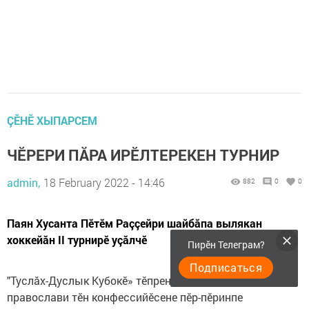
ÇӖНӖ ХЫПАРСЕМ
ЧӖРЕРИ ПĂРА ИРӖЛТЕРЕКЕН ТУРНИР
admin,
18 February 2022 - 14:46
882
0
0
Паян Хусанта Пӗтӗм Раççейри шайбăпа вылякан
хоккейăн II турнирӗ уçăлчӗ
Пирӗн Телеграм?
Подписаться
​"Туслăх-Дуслык Кубокӗ» тӗпрен илсен мăсăльман тата
православи тӗн конфессийӗсене пӗр-пӗринпе