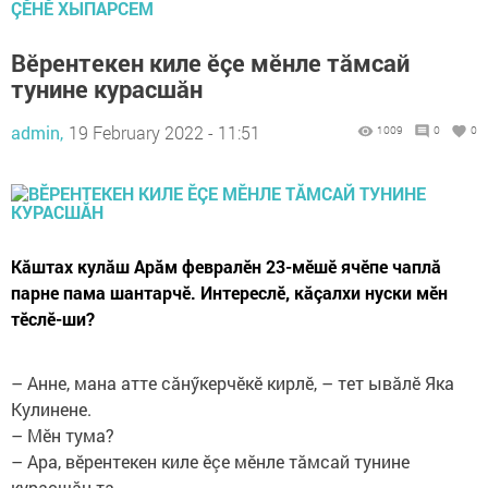
ÇӖНӖ ХЫПАРСЕМ
Вӗрентекен киле ӗçе мӗнле тăмсай
тунине курасшăн
admin,
19 February 2022 - 11:51
1009
0
0
Кăштах кулăш Арăм февралӗн 23-мӗшӗ ячӗпе чаплă
парне пама шантарчӗ. Интереслӗ, кăçалхи нуски мӗн
тӗслӗ-ши?
– Анне, мана атте сăнӳкерчӗкӗ кирлӗ, – тет ывăлӗ Яка
Кулинене.
– Мӗн тума?
– Ара, вӗрентекен киле ӗçе мӗнле тăмсай тунине
курасшăн та...