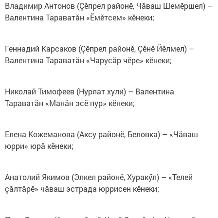
Владимир Антонов (Çӗпрел районӗ, Чăваш Шемӗршел) –
Валентина Тараватăн «Ӗмӗтсем» кӗнеки;
Геннадий Карсаков (Çӗпрел районӗ, Çӗнӗ Йӗлмел) –
Валентина Тараватăн «Чарусăр чӗре» кӗнеки;
Николай Тимофеев (Нурлат хули) – Валентина
Тараватăн «Манăн эсӗ пур» кӗнеки;
Елена Кожеманова (Аксу районӗ, Беловка) – «Чăваш
юрри» юрă кӗнеки;
Анатолий Якимов (Элкел районӗ, Хуракӳл) – «Телей
çăлтăрӗ» чăваш эстрада юррисен кӗнеки;