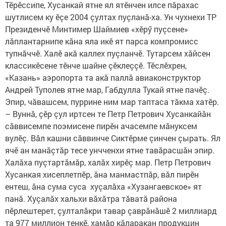
Тӗрӗссипе, Хусанкай ятне ял ятӗнчен илсе пăрахас
шутлисем ку ӗçе 2004 çултах пуçланă-ха. Ун чухнехи ТР
Президенчӗ Минтимер Шаймиев «хӗрӳ пуçсене»
лăплантарнипе кăна яла икӗ ят парса компромисс
тупнăччӗ. Халӗ акă каллех пуçланчӗ. Тутарсем хăйсен
классикӗсене тӗнче шайне çӗклеççӗ. Тӗслӗхрен,
«Казань» аэропорта та акă паллă авиаконструктор
Андрей Туполев ятне мар, Габдулла Тукай ятне пачӗç.
Эпир, чăвашсем, пуррине ним мар таптаса тăкма хатӗр.
– Вуннă, çӗр çул иртсен те Петр Петрович Хусанкайăн
сăввисемпе поэмисене пирӗн ачасемпе мăнуксем
вулӗç. Вăл кашни сăввинче Сиктӗрме çинчен çырать. Ял
ячӗ ан манăçтăр тесе унчченхи ятне тавăрасшăн эпир.
Халăха пуçтартăмăр, халăх хирӗç мар. Петр Петрович
Хусанкая хисеплетпӗр, ăна манмастпăр, вăл пирӗн
ентеш, ăна сума суса хуçалăха «Хузангаевское» ят
панă. Хуçалăх хальхи вăхăтра тăватă района
пӗрлештерет, çулталăкри тавар çаврăнăшӗ 2 миллиард
та 977 миллион тенкӗ, хамăр кăларакан продукцин