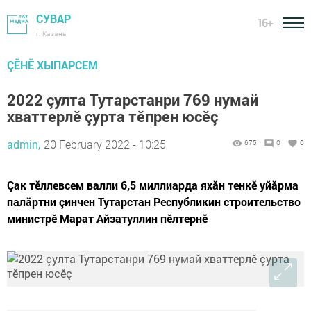
СУВАР
16+
г. Казань
ÇӖНӖ ХЫПАРСЕМ
2022 çулта Тутарстанри 769 нумай
хваттерлӗ çурта тӗпрен юсӗç
admin,
20 February 2022 - 10:25
675
0
0
Çак тӗллевсем валли 6,5 миллиарда яхăн тенкӗ уйăрма
палăртни çинчен Тутарстан Республикин строительство
министрӗ Марат Айзатуллин пӗлтернӗ