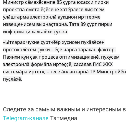
Министр сăмахӗсемпе 85 çурта юсасси пирки
проектпа смета ӗçӗсене хатӗрлесе лифтсем
улăштарма электронлă аукцион ирттерме
извещенисем вырнаçтарнă. Тата
89 çурт пирки
информаци хальлӗхе çук-ха.
«Ытларах чухне çурт-йӗр хуçисен пухăвӗсен
протоколӗсем çукки – ӗçе чарса тăракан фактор.
Паянхи кун çак процеса оптимизациленӗ, пухусем
электронлă формăпа иртеççӗ, сасăлав ГИС ЖКХ
системăра иртет», – тесе ăнлантарнă ТР Минстройӗн
пуçлăхӗ.
Следите за самым важным и интересным в
Telegram-канале
Татмедиа