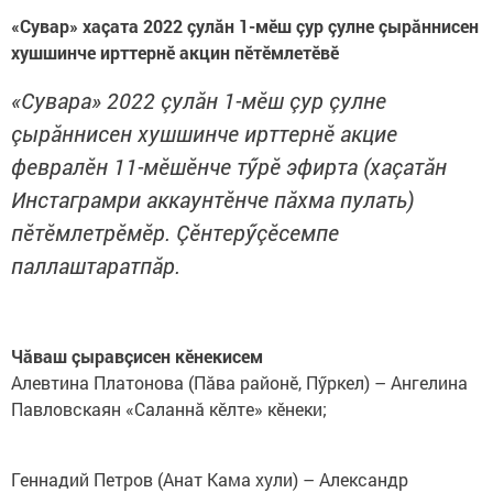
«Сувар» хаçата 2022 çулăн 1-мӗш çур çулне çырăннисен
хушшинче ирттернӗ акцин пӗтӗмлетӗвӗ
«Сувара» 2022 çулăн 1-мӗш çур çулне
çырăннисен хушшинче ирттернӗ акцие
февралӗн 11-мӗшӗнче тӳрӗ эфирта (хаçатăн
Инстаграмри аккаунтӗнче пăхма пулать)
пӗтӗмлетрӗмӗр. Çӗнтерӳçӗсемпе
паллаштаратпăр.
Чăваш çыравçисен кӗнекисем
Алевтина Платонова (Пăва районӗ, Пӳркел) – Ангелина
Павловскаян «Саланнă кӗлте» кӗнеки;
Геннадий Петров (Анат Кама хули) – Александр