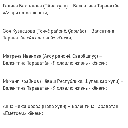
Галина Бахтинова (Пăва хули) – Валентина Тараватăн
«Аякри сасă» кӗнеки;
Зоя Кузнецова (Теччӗ районӗ, Çармăс) – Валентина
Тараватăн «Аякри сасă» кӗнеки;
Матрена Иванова (Аксу районӗ, Саврăшпуç) –
Валентина Тараватăн «Я славлю жизнь» кӗнеки;
Михаил Крайнов (Чăваш Республики, Шупашкар хули) –
Валентина Тараватăн «Я славлю жизнь» кӗнеки;
Анна Никонорова (Пăва хули) – Валентина Тараватăн
«Ӗмӗтсем» кӗнеки;