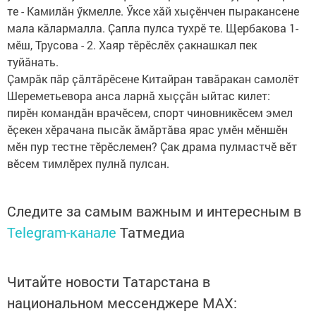
те - Камилӑн ӳкмелле. Ӳксе хӑй хыҫӗнчен пыракансене
мала кӑлармалла. Ҫапла пулса тухрӗ те. Щербакова 1-
мӗш, Трусова - 2. Хаяр тӗрӗслӗх ҫакнашкал пек
туйӑнать.
Ҫамрӑк пӑр ҫӑлтӑрӗсене Китайран тавӑракан самолёт
Шереметьевора анса ларнӑ хыҫҫӑн ыйтас килет:
пирӗн командӑн врачӗсем, спорт чиновникӗсем эмел
ӗҫекен хӗрачана пысӑк ӑмӑртӑва ярас умӗн мӗншӗн
мӗн пур тестне тӗрӗслемен? Ҫак драма пулмастчӗ вӗт
вӗсем тимлӗрех пулнӑ пулсан.
Следите за самым важным и интересным в
Telegram-канале
Татмедиа
Читайте новости Татарстана в
национальном мессенджере MАХ: