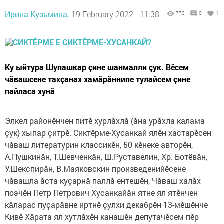
Ирина Кузьмина,
19 February 2022 - 11:38
773
0
1
Ку ыйтура Шупашкар çине шанмалли çук. Вӗсем
чăвашсене тахçанах хамăрăннипе тулайсем çине
пайласа хунă
Элкел районӗнчен питӗ хурлăхлă (ăна урăхла калама
çук) хыпар çитрӗ. Сиктӗрме-Хусанкай ялӗн хастарӗсен
чăваш литературин классикӗн, 50 кӗнеке авторӗн,
А.Пушкинăн, Т.Шевченкăн, Ш.Руставелин, Хр. Ботёвăн,
У.Шекспирăн, В.Маяковскин произведенийӗсене
чăвашла ăста куçарнă паллă ентешӗн, Чăваш халăх
поэчӗн Петр Петрович Хусанкайăн ятне ял ятӗнчен
кăларас пуçарăвне иртнӗ çулхи декабрӗн 13-мӗшӗнче
Кивӗ Хăрата ял хутлăхӗн канашӗн депутачӗсем пӗр