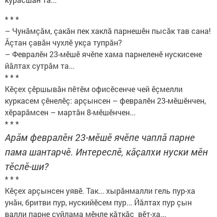
* * *
– Чунăмçăм, çакăн пек хаклă парнешӗн пысăк тав сана!
Ăçтан çавăн чухлӗ укçа тупрăн?
– Февралӗн 23-мӗшӗ ячӗпе хама парнеленӗ нускисене
йăлтах сутрăм та...
* * *
Кӗçех çӗршывăн пӗтӗм офисӗсенче чей ӗçмелли
куркасем çӗнелӗç: арçынсен – февралӗн 23-мӗшӗнчен,
хӗрарăмсен – мартăн 8-мӗшӗнчен...
* * *
Арăм февралӗн 23-мӗшӗ ячӗпе чаплă парне
пама шантарчӗ. Интереслӗ, кăçалхи нуски мӗн
тӗслӗ-ши?
* * *
Кӗçех арçынсен уявӗ. Так... хырăнмалли гель пур-ха
унăн, бритви пур, нускийӗсем пур... Йăлтах пур çын
валли парне суйлама мӗнле кăткăс вӗт-ха...