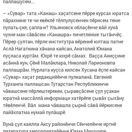
паллашусем...
– «Сувар» тата «Канаш» хаçатсене пӗрре курсах юратса
пăрахнине те чи евӗклӗ тӗлпулусенчен пӗрисем теме
пулать-çке, çапла-и? Ульяновск облаçӗнче вăй хунă
чухне ман сăвăсем «Канашра» пичетленме тытăнчӗç.
Пӗрер çултан, пӗрле институтра вӗреннӗ юлташ патне
Аслă Нагаткина хăнана кайсан, Анатолий Юмана
пуçласа куртăм. Юхрӗ те юхрӗ сăмах. Ваççа Аниççине
асăннă кун, Çӗнӗ Малăклара, Николай Ларионовпа
паллашрăм. Нурлата куçса килсен Хусана ӗçпе кайсан
«Сувар» хаçат редакцийӗнче пулкаланă. Евгений
Турханпа паллашсан Тутарстан Республикинчи
чăвашсене пӗрлештерекен, çыравçăсене çул уçакан
юратнă массăллă информаци хатӗрӗпе çывăх çыхăну
тӗвӗленчӗ. Вăл мана чăвашла çырнă сăвă йӗркисене
лайăхлатма нумай пулăшрӗ.
Вунă çул каялла Аксу районӗнчи Сӗнчелӗнче иртнӗ
литература мероприятийӗнче Юхма Мишшипе