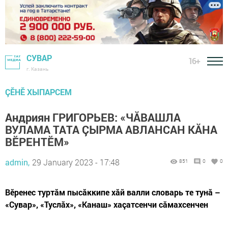
СУВАР
16+
г. Казань
ÇӖНӖ ХЫПАРСЕМ
Андриян ГРИГОРЬЕВ: «ЧĂВАШЛА
ВУЛАМА ТАТА ÇЫРМА АВЛАНСАН КĂНА
ВӖРЕНТӖМ»
admin,
29 January 2023 - 17:48
851
0
0
Вӗренес туртăм пысăккипе хăй валли словарь те тунă –
«Сувар», «Туслăх», «Канаш» хаçатсенчи сăмахсенчен