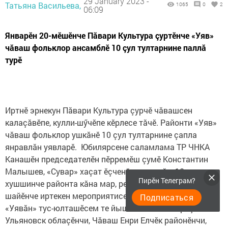
29 January 2023 -
Татьяна Васильева,
1065
0
2
06:09
Январӗн 20-мӗшӗнче Пăвари Культура çуртӗнче «Уяв»
чăваш фольклор ансамблӗ 10 çул тултарнине паллă
турӗ
Иртнӗ эрнекун Пăвари Культура çурчӗ чăвашсен
калаçăвӗпе, кулли-шӳчӗпе кӗрлесе тăчӗ. Районти «Уяв»
чăваш фольклор ушкăнӗ 10 çул тултарнине çапла
янравлăн уявларӗ. Юбилярсене саламлама ТР ЧНКА
Канашӗн председателӗн пӗрремӗш çумӗ Константин
Малышев, «Сувар» хаçат ӗçченӗсем пычӗç. 10 çул
Пирӗн Телеграм?
хушшинче районта кăна мар, республика, регион
шайӗнче иртекен мероприятисене хастар хутшăнакан
Подписаться
«Уявăн» тус-юлташӗсем те йышлă. «Уявăн» праçникне
Ульяновск облаçӗнчи, Чăваш Енри Елчӗк районӗнчи,