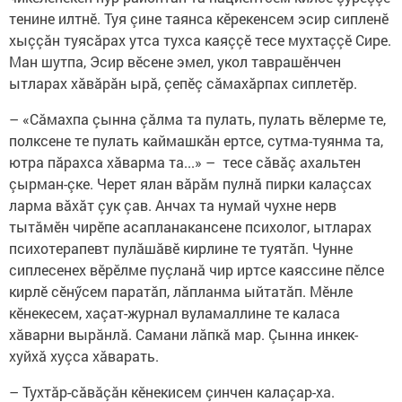
тенине илтнӗ. Туя çине таянса кӗрекенсем эсир сипленӗ
хыççăн туясăрах утса тухса каяççӗ тесе мухтаççӗ Сире.
Ман шутпа, Эсир вӗсене эмел, укол таврашӗнчен
ытларах хăвăрăн ырă, çепӗç сăмахăрпах сиплетӗр.
– «Сăмахпа çынна çăлма та пулать, пулать вӗлерме те,
полксене те пулать каймашкăн ертсе, сутма-туянма та,
ютра пăрахса хăварма та...» – тесе сăвăç ахальтен
çырман-çке. Черет ялан вăрăм пулнă пирки калаçсах
ларма вăхăт çук çав. Анчах та нумай чухне нерв
тытăмӗн чирӗпе асапланакансене психолог, ытларах
психотерапевт пулăшăвӗ кирлине те туятăп. Чунне
сиплесенех вӗрӗлме пуçланă чир иртсе каяссине пӗлсе
кирлӗ сӗнӳсем паратăп, лăпланма ыйтатăп. Мӗнле
кӗнекесем, хаçат-журнал вуламаллине те каласа
хăварни вырăнлă. Самани лăпкă мар. Çынна инкек-
хуйхă хуçса хăварать.
– Тухтăр-сăвăçăн кӗнекисем çинчен калаçар-ха.