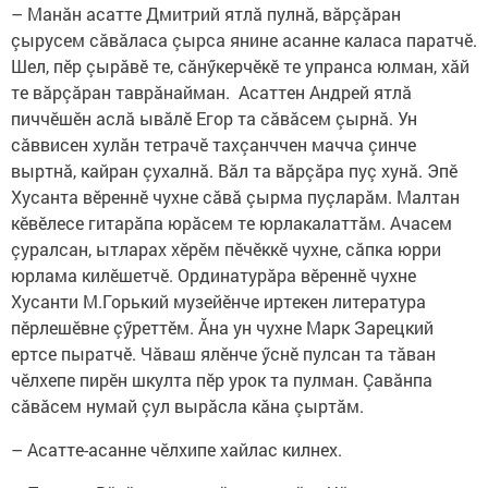
– Манăн асатте Дмитрий ятлă пулнă, вăрçăран
çырусем сăвăласа çырса янине асанне каласа паратчӗ.
Шел, пӗр çырăвӗ те, сăнӳкерчӗкӗ те упранса юлман, хăй
те вăрçăран таврăнайман. Асаттен Андрей ятлă
пиччӗшӗн аслă ывăлӗ Егор та сăвăсем çырнă. Ун
сăввисен хулăн тетрачӗ тахçанччен мачча çинче
выртнă, кайран çухалнă. Вăл та вăрçăра пуç хунă. Эпӗ
Хусанта вӗреннӗ чухне сăвă çырма пуçларăм. Малтан
кӗвӗлесе гитарăпа юрăсем те юрлакалаттăм. Ачасем
çуралсан, ытларах хӗрӗм пӗчӗккӗ чухне, сăпка юрри
юрлама килӗшетчӗ. Ординатурăра вӗреннӗ чухне
Хусанти М.Горький музейӗнче иртекен литература
пӗрлешӗвне çӳреттӗм. Ăна ун чухне Марк Зарецкий
ертсе пыратчӗ. Чăваш ялӗнче ӳснӗ пулсан та тăван
чӗлхепе пирӗн шкулта пӗр урок та пулман. Çавăнпа
сăвăсем нумай çул вырăсла кăна çыртăм.
– Асатте-асанне чӗлхипе хайлас килнех.