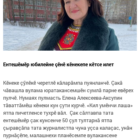
Ентешӗмӗр юбилейне çӗнӗ кӗнекепе кӗтсе илет
Кӗнеке çӳлӗкӗ черетлӗ кăларăмпа пуянланчӗ. Çакă
чăвашла вулама юратакансемшӗн сумлӑ парне евӗрех
пулчӗ. Нумаях пулмасть Елена Алексеева-Аксупин
тӑваттӑмӗш кӗнеки кун çути курчӗ. «Кил умӗнчи лаша»
ятпа пичетленсе тухрӗ вăл. Çак сăлтавпа тата
ентешӗмӗр çак кунсенче 50 çул тултарнă ятпа
çыравçăпа тата журналистпа чуна уçса калаçас, унăн
пурнăçӗпе, малашнехи планӗсемпе вулакансене