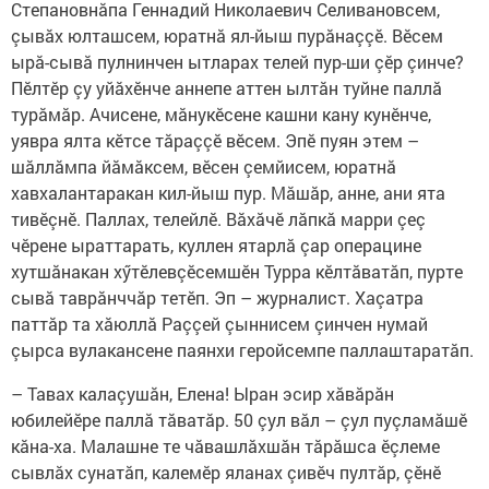
Степановнăпа Геннадий Николаевич Селивановсем,
çывăх юлташсем, юратнă ял-йыш пурăнаççӗ. Вӗсем
ырă-сывă пулнинчен ытларах телей пур-ши çӗр çинче?
Пӗлтӗр çу уйăхӗнче аннепе аттен ылтăн туйне паллă
турăмăр. Ачисене, мăнукӗсене кашни кану кунӗнче,
уявра ялта кӗтсе тăраççӗ вӗсем. Эпӗ пуян этем –
шăллăмпа йăмăксем, вӗсен çемйисем, юратнă
хавхалантаракан кил-йыш пур. Мăшăр, анне, ани ята
тивӗçнӗ. Паллах, телейлӗ. Вăхăчӗ лăпкă марри çеç
чӗрене ыраттарать, куллен ятарлă çар операцине
хутшăнакан хӳтӗлевçӗсемшӗн Турра кӗлтăватăп, пурте
сывă таврăнччăр тетӗп. Эп – журналист. Хаçатра
паттăр та хăюллă Раççей çыннисем çинчен нумай
çырса вулакансене паянхи геройсемпе паллаштаратăп.
– Тавах калаçушӑн, Елена! Ыран эсир хăвăрăн
юбилейӗре паллă тăватăр. 50 çул вăл – çул пуçламăшӗ
кăна-ха. Малашне те чӑвашлӑхшӑн тӑрӑшса ӗçлеме
сывлăх сунатӑп, калемӗр яланах çивӗч пултӑр, çӗнӗ