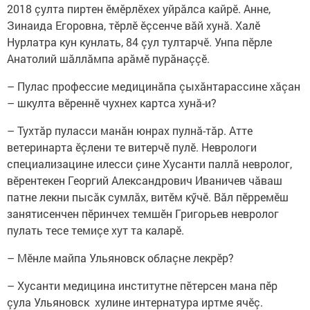
2018 çулта пиртен ӗмӗрлӗхех уйрăлса кайрӗ. Анне,
Зинаида Егоровна, тӗрлӗ ӗçсенче вăй хунă. Халӗ
Нурлатра кун кунлать, 84 çул тултарчӗ. Унпа пӗрле
Анатолий шăллăмпа арăмӗ пурăнаççӗ.
– Пулас профессие медицинăпа çыхăнтарассине хăçан
– шкулта вӗреннӗ чухнех картса хунă-и?
– Тухтăр пуласси манăн юнрах пулнă-тăр. Атте
ветеринарта ӗçлени те витерчӗ пулӗ. Неврологи
специализацине илесси çине Хусанти паллă невролог,
вӗрентекен Георгий Александрович Иваничев чăваш
патне лекни пысăк сумлăх, витӗм кӳчӗ. Вăл пӗрремӗш
занятисенчен пӗринчех темшӗн Григорьев невролог
пулать тесе темиçе хут та каларӗ.
– Мӗнле майпа Ульяновск облаçне лекрӗр?
– Хусанти медицина институтне пӗтерсен мана пӗр
çула Ульяновск хулине интернатура иртме ячӗç.