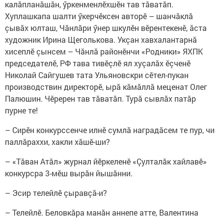
калăпланăшăн, ӳркенменлӗхшӗн тав тăватăп.
Хуплашкапа шалти ӳкерчӗксен авторӗ – шанчăклă
çывăх юлташ, Чăнлăри ӳнер шкулӗн вӗрентекенӗ, ăста
художник Ирина Щеголькова. Укçан хавхалантарнă
хисеплӗ çынсем – Чăнлă районӗнчи «Родники» ЯХПК
председателӗ, РФ тава тивӗçлӗ ял хуçалăх ӗçченӗ
Николай Сайгушев тата Ульяновскри сӗтел-пукан
производствин директорӗ, ырă кăмăллă меценат Олег
Палюшин. Чӗререн тав тăватăп. Турă сывлăх патăр
пурне те!
– Сирӗн конкурссенче илнӗ сумлӑ наградӑсем те пур, чи
паллӑраххи, хакли хӑшӗ-ши?
– «Тăван Атăл» журнал йӗркеленӗ «Çулталăк хайлавӗ»
конкурсра 3-мӗш вырăн йышăнни.
– Эсир телейлӗ çыравçӑ-и?
– Телейлӗ. Беловкăра манăн аннепе атте, Валентина