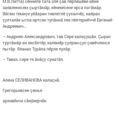
М.В.Литта) сӗннипе тата эпӗ çав пӗрлешӗве кӗме
заявленисем çыртăмăр, кӗнекесене ярса патăмăр.
Вӗсем темиçе уйăхран тивлетлӗ çухалчӗç, кайран
çулталăк ытла иртсен тупăннă пек пӗлтернӗччӗ Евгений
Андреевич…
– Андриян Александрович, тав Сире калаçушăн. Çырас
туртăмăр ан иксӗлтӗр, калемӗр çулран-çул çивӗчленсе
пытăр. Яланах Турăпа пӗрле пулăр.
– Тавах, сире те ăнăçу сунатăп.
Алена СЕЛИВАНОВА калаçнă.
Григорьевсен çемье
архивӗнчи сăнӳкерчӗк.