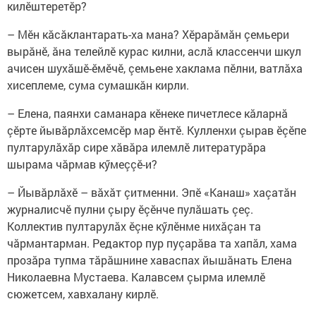
килӗштеретӗр?
– Мӗн кăсăклантарать-ха мана? Хӗрарăмăн çемьери
вырăнӗ, ăна телейлӗ курас килни, аслă классенчи шкул
ачисен шухăшӗ-ӗмӗчӗ, çемьене хаклама пӗлни, ватлăха
хисеплеме, сума сумашкăн кирли.
– Елена, паянхи саманара кӗнеке пичетлесе кӑларнӑ
çӗрте йывӑрлӑхсемсӗр мар ӗнтӗ. Кулленхи çырав ӗçӗпе
пултарулăхăр сире хăвăра илемлӗ литературăра
шырама чӑрмав кӳмеççӗ-и?
– Йывăрлăхӗ – вăхăт çитменни. Эпӗ «Канаш» хаçатăн
журналисчӗ пулни çыру ӗçӗнче пулăшать çеç.
Коллектив пултарулăх ӗçне кӳлӗнме нихăçан та
чăрмантарман. Редактор пур пуçарăва та хапăл, хама
прозăра тупма тăрăшнине хаваспах йышăнать Елена
Николаевна Мустаева. Калавсем çырма илемлӗ
сюжетсем, хавхалану кирлӗ.