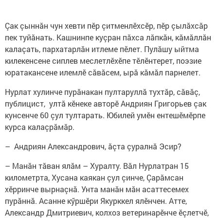
Çак çыннăн чун хевти пӗр çитменлӗхсӗр, пӗр çылăхсăр
пек туйăнать. Кашнинпе куçран пăхса лăпкăн, кăмăллăн
калаçать, пархатарлăн итлеме пӗлет. Пулăшу ыйтма
килекенсене сиплев меслетлӗхӗпе тӗлӗнтерет, поэзие
юратакансене илемлӗ сăвăсем, ырă кăмăл парнелет.
Нурлат хулинче пурăнакан пултаруллă тухтăр, сăвăç,
публицист, ултă кӗнеке авторӗ Андриян Григорьев çак
кунсенче 60 çул тултарать. Юбилей умӗн ентешӗмӗрпе
курса калаçрăмăр.
– Андриян Александрович, ăçта çуралнă Эсир?
– Манăн тăван ялăм – Хуралту. Вăл Нурлатран 15
километрта, Хусана каякан çул çинче, Çарăмсан
хӗрринче вырнаçнă. Унта манăн мăн асаттесемех
пурăннă. Асанне кӳршӗри Якурккел ялӗнчен. Атте,
Александр Дмитриевич, колхоз ветеринарӗнче ӗçлетчӗ,