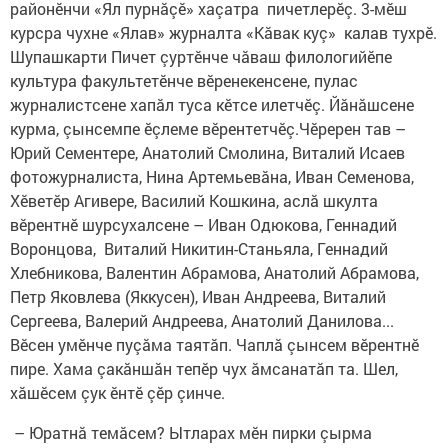
районӗнчи «Ял пурнăçӗ» хаçатра пичетлерӗç. 3-мӗш
курсра чухне «Ялав» журналта «Кăвак куç» калав тухрӗ.
Шупашкарти Пичет çуртӗнче чăваш филологийӗпе
культура факультетӗнче вӗренекенсене, пулас
журналистсене хапăл туса кӗтсе илетчӗç. Йăнăшсене
курма, çынсемпе ӗçлеме вӗрентетчӗç.Чӗререн тав –
Юрий Сементере, Анатолий Смолина, Виталий Исаев
фотожурналиста, Нина Артемьевăна, Иван Семенова,
Хӗветӗр Агивере, Василий Кошкина, аслă шкулта
вӗрентнӗ шурсухалсене – Иван Одюкова, Геннадий
Воронцова, Виталий Никитин-Станьяла, Геннадий
Хлебникова, Валентин Абрамова, Анатолий Абрамова,
Петр Яковлева (Яккусен), Иван Андреева, Виталий
Сергеева, Валерий Андреева, Анатолий Данилова...
Вӗсен умӗнче пуçăма таятăп. Чаплă çынсем вӗрентнӗ
пире. Хама çакăншăн тепӗр чух ăмсанатăп та. Шел,
хăшӗсем çук ӗнтӗ çӗр çинче.
– Юратнă темăсем? Ытларах мӗн пирки çырма