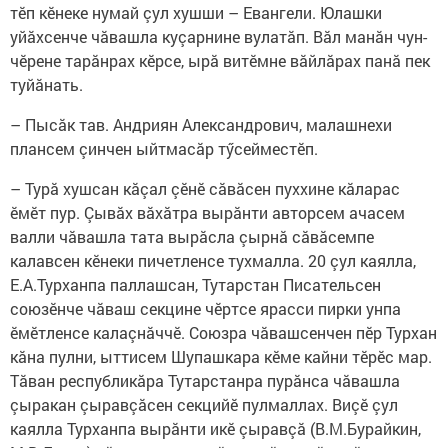
тӗп кӗнеке нумай çул хушши – Евангели. Юлашки
уйăхсенче чăвашла куçарнине вулатăп. Вăл манăн чун-
чӗрене тарăнрах кӗрсе, ырă витӗмне вăйлăрах панă пек
туйăнать.
– Пысăк тав. Андриян Александрович, малашнехи
плансем çинчен ыйтмасăр тӳсейместӗп.
– Турă хушсан кăçал çӗнӗ сăвăсен пуххине кăларас
ӗмӗт пур. Çывăх вăхăтра вырăнти авторсем ачасем
валли чăвашла тата вырăсла çырнă сăвăсемпе
калавсен кӗнеки пичетленсе тухмалла. 20 çул каялла,
Е.А.Турханпа паллашсан, Тутарстан Писательсен
союзӗнче чăваш секцине чӗртсе ярасси пирки унпа
ӗмӗтленсе калаçнăччӗ. Союзра чăвашсенчен пӗр Турхан
кăна пулни, ыттисем Шупашкара кӗме кайни тӗрӗс мар.
Тăван республикăра Тутарстанра пурăнса чăвашла
çыракан çыравçăсен секцийӗ пулмаллах. Виçӗ çул
каялла Турханпа вырăнти икӗ çыравçă (В.М.Бурайкин,