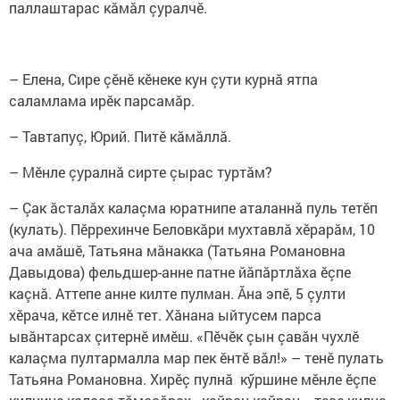
паллаштарас кăмăл çуралчӗ.
– Елена, Сире çӗнӗ кӗнеке кун çути курнӑ ятпа
саламлама ирӗк парсамăр.
– Тавтапуç, Юрий. Питӗ кăмăллă.
– Мӗнле çуралнă сирте çырас туртăм?
– Çак ăсталăх калаçма юратнипе аталаннă пуль тетӗп
(кулать). Пӗррехинче Беловкăри мухтавлă хӗрарăм, 10
ача амăшӗ, Татьяна мăнакка (Татьяна Романовна
Давыдова) фельдшер-анне патне йăпăртлăха ӗçпе
каçнă. Аттепе анне килте пулман. Ăна эпӗ, 5 çулти
хӗрача, кӗтсе илнӗ тет. Хăнана ыйтусем парса
ывăнтарсах çитернӗ имӗш. «Пӗчӗк çын çавăн чухлӗ
калаçма пултармалла мар пек ӗнтӗ вăл!» – тенӗ пулать
Татьяна Романовна. Хирӗç пулнă кӳршине мӗнле ӗçпе