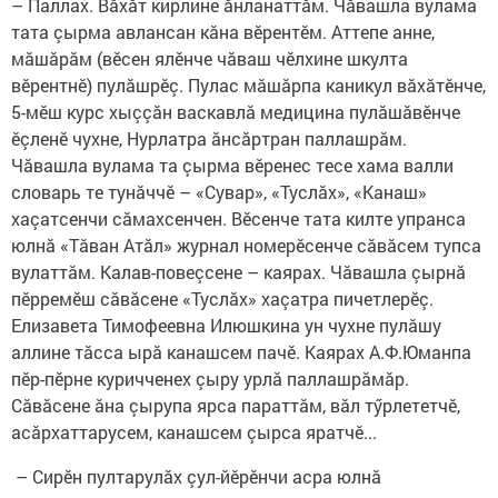
– Паллах. Вăхăт кирлине ăнланаттăм. Чăвашла вулама
тата çырма авлансан кăна вӗрентӗм. Аттепе анне,
мăшăрăм (вӗсен ялӗнче чăваш чӗлхине шкулта
вӗрентнӗ) пулăшрӗç. Пулас мăшăрпа каникул вăхăтӗнче,
5-мӗш курс хыççăн васкавлă медицина пулăшăвӗнче
ӗçленӗ чухне, Нурлатра ăнсăртран паллашрăм.
Чăвашла вулама та çырма вӗренес тесе хама валли
словарь те тунăччӗ – «Сувар», «Туслăх», «Канаш»
хаçатсенчи сăмахсенчен. Вӗсенче тата килте упранса
юлнă «Тăван Атăл» журнал номерӗсенче сăвăсем тупса
вулаттăм. Калав-повеçсене – каярах. Чăвашла çырнă
пӗрремӗш сăвăсене «Туслăх» хаçатра пичетлерӗç.
Елизавета Тимофеевна Илюшкина ун чухне пулăшу
аллине тăсса ырă канашсем пачӗ. Каярах А.Ф.Юманпа
пӗр-пӗрне куричченех çыру урлă паллашрăмăр.
Сăвăсене ăна çырупа ярса параттăм, вăл тӳрлететчӗ,
асăрхаттарусем, канашсем çырса яратчӗ...
– Сирӗн пултарулăх çул-йӗрӗнчи асра юлнă