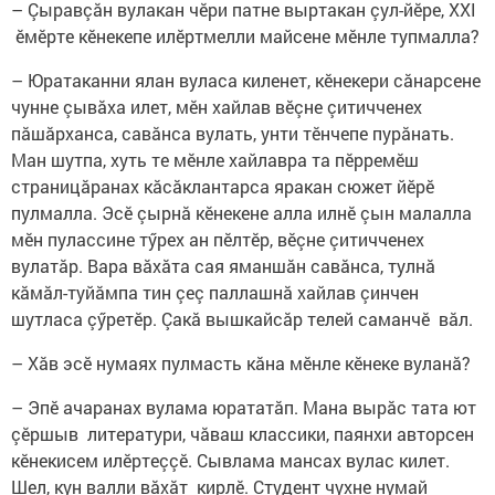
– Çыравçӑн вулакан чӗри патне выртакан çул-йӗре, XXI
ӗмӗрте кӗнекепе илӗртмелли майсене мӗнле тупмалла?
– Юратаканни ялан вуласа киленет, кӗнекери сӑнарсене
чунне çывӑха илет, мӗн хайлав вӗçне çитичченех
пӑшӑрханса, савӑнса вулать, унти тӗнчепе пурӑнать.
Ман шутпа, хуть те мӗнле хайлавра та пӗрремӗш
страницăранах кăсăклантарса яракан сюжет йӗрӗ
пулмалла. Эсӗ çырнă кӗнекене алла илнӗ çын малалла
мӗн пулассине тӳрех ан пӗлтӗр, вӗçне çитичченех
вулатăр. Вара вăхăта сая яманшăн савăнса, тулнă
кăмăл-туйăмпа тин çеç паллашнă хайлав çинчен
шутласа çӳретӗр. Çакă вышкайсăр телей саманчӗ вăл.
– Хăв эсӗ нумаях пулмасть кăна мӗнле кӗнеке вуланă?
– Эпӗ ачаранах вулама юрататăп. Мана вырăс тата ют
çӗршыв литератури, чăваш классики, паянхи авторсен
кӗнекисем илӗртеççӗ. Сывлама мансах вулас килет.
Шел, кун валли вăхăт кирлӗ. Студент чухне нумай