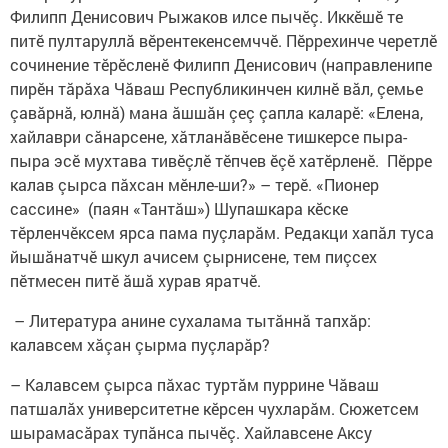
Филипп Денисович Рыжаков илсе пычӗç. Иккӗшӗ те
питӗ пултаруллă вӗрентекенсемччӗ. Пӗррехинче черетлӗ
сочинение тӗрӗсленӗ Филипп Денисович (направленипе
пирӗн тăрăха Чăваш Республикинчен килнӗ вăл, çемье
çавăрнă, юлнă) мана ăшшăн çеç çапла каларӗ: «Елена,
хайлаври сăнарсене, хăтланăвӗсене тишкерсе пыра-
пыра эсӗ мухтава тивӗçлӗ тӗпчев ӗçӗ хатӗрленӗ. Пӗрре
калав çырса пăхсан мӗнле-ши?» – терӗ. «Пионер
сассине» (паян «Тантăш») Шупашкара кӗске
тӗрленчӗксем ярса пама пуçларăм. Редакци хапăл туса
йышăнатчӗ шкул ачисем çырнисене, тем пиçсех
пӗтмесен питӗ ăшă хурав яратчӗ.
– Литература анине сухалама тытăннă тапхăр:
калавсем хăçан çырма пуçларăр?
– Калавсем çырса пăхас туртăм пуррине Чăваш
патшалăх университетне кӗрсен чухларăм. Сюжетсем
шырамасăрах тупăнса пычӗç. Хайлавсене Аксу