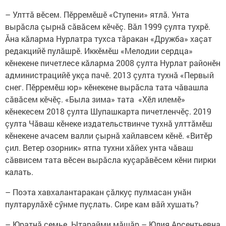
– Улттă вӗсем. Пӗрремӗшӗ «Ступени» ятлă. Унта
вырăсла çырнă сăвăсем кӗчӗç. Вăл 1999 çулта тухрӗ.
Ăна кăларма Нурлатра тухса тăракан «Дружба» хаçат
редакцийӗ пулăшрӗ. Иккӗмӗш «Мелодии сердца»
кӗнекене пичетлесе кăларма 2008 çулта Нурлат районӗн
администрацийӗ укçа пачӗ. 2013 çулта тухнă «Первый
снег. Пӗрремӗш юр» кӗнекене вырăсла тата чăвашла
сăвăсем кӗчӗç. «Была зима» тата «Хӗл илемӗ»
кӗнекесем 2018 çулта Шупашкарта пичетленчӗç. 2019
çулта Чăваш кӗнеке издательствинче тухнă улттăмӗш
кӗнекене ачасем валли çырнă хайлавсем кӗнӗ. «Витӗр
çил. Ветер озорник» ятпа тухни хăйех унта чăваш
сăввисем тата вӗсен вырăсла куçарăвӗсем кӗни пирки
калать.
– Поэта хавхалантаракан çăлкуç пулмасан унăн
пултарулăхӗ сӳнме пуçлать. Сире кам вăй хушать?
– Юратнă çемье. Ытарайми мăшăр – Юлия Арсентьевна