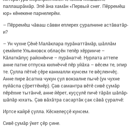
паллашрăмăр. Эпӗ ăна хамăн «Первый снег. Пӗрремӗш
юр» кӗнекене парнелерӗм.
– Пӗрремӗш чăваш сăвви еплерех çуралнине астăватăр-
и?
– Ун чухне Çӗнӗ Малăклара пурăнаттăмăр, шăллăм
çемйипе Ульяновск облаçӗн тепӗр хӗрринче –
Кăлаткăпуç районӗнче – пурăнатчӗ. Нурлата аттепе
анне патне отпуска килнӗччӗ пӗр уйăха – вӗсем те, эпир
те. Çулла пӗтнӗ çӗре канмалли кунсем те вӗçленчӗç.
Анне пире ăсатма чукун çул вокзалне пычӗ (ун чухне
пуйăспа çӳреттӗмӗр). Çав самантра вӗтӗ сивӗ çумăр
пӗрӗхме тытăнчӗ, анне йӗрет, куççулӗ пичӗ тăрăх шăпăр-
шăпăр юхать. Çав вăхăтра сасартăк çак сăвă çуралчӗ:
Иртсе кайрӗ çулла. Кӗскелеççӗ кунсем.
Сивӗ çумăр ӳкет çӗр çине.