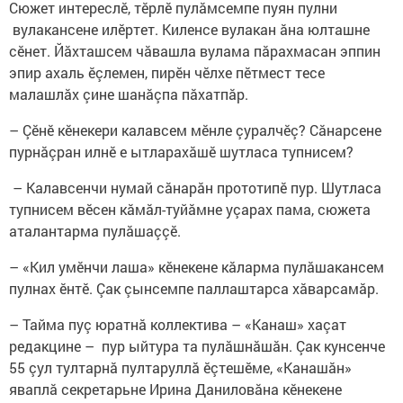
Сюжет интереслӗ, тӗрлӗ пулăмсемпе пуян пулни
вулакансене илӗртет. Киленсе вулакан ăна юлташне
сӗнет. Йăхташсем чăвашла вулама пăрахмасан эппин
эпир ахаль ӗçлемен, пирӗн чӗлхе пӗтмест тесе
малашлăх çине шанăçпа пăхатпăр.
– Çӗнӗ кӗнекери калавсем мӗнле çуралчӗç? Сӑнарсене
пурнӑçран илнӗ е ытларахăшӗ шутласа тупнисем?
– Калавсенчи нумай сăнарăн прототипӗ пур. Шутласа
тупнисем вӗсен кăмăл-туйăмне уçарах пама, сюжета
аталантарма пулăшаççӗ.
– «Кил умӗнчи лаша» кӗнекене кăларма пулӑшакансем
пулнах ӗнтӗ. Çак çынсемпе паллаштарса хӑварсамăр.
– Тайма пуç юратнă коллектива – «Канаш» хаçат
редакцине – пур ыйтура та пулăшнăшăн. Çак кунсенче
55 çул тултарнă пултаруллă ӗçтешӗме, «Канашăн»
яваплă секретарьне Ирина Даниловăна кӗнекене