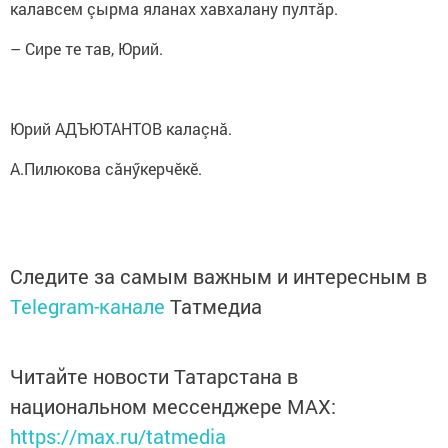
калавсем çырма яланах хавхалану пултӑр.
– Сире те тав, Юрий.
Юрий АДЪЮТАНТОВ калаçнă.
А.Пилюкова сăнӳкерчӗкӗ.
Следите за самым важным и интересным в
Telegram-канале
Татмедиа
Читайте новости Татарстана в
национальном мессенджере MАХ:
https://max.ru/tatmedia