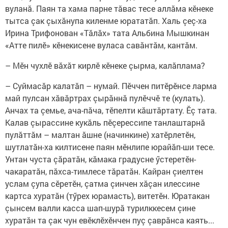
вуланă. Паян та хама парне тăвас тесе аллăма кӗнеке
тытса çак çыхăнупа киленме юрататăп. Халь çеç-ха
Ирина Трифонован «Тăлăх» тата Альбина Мышкинан
«Атте пилӗ» кӗнекисене вуласа савăнтăм, кантăм.
– Мӗн чухлӗ вӑхӑт кирлӗ кӗнеке çырма, калӑплама?
– Суймасăр калатăп – нумай. Пӗччен питӗрӗнсе ларма
май пулсан хăвăртрах çырăннă пулӗччӗ те (кулать).
Анчах та çемье, ача-пăча, тӗпелти кăштăртату. Ӗç тата.
Калав çырассине кукăль пӗçерессипе танлаштарнă
пулăттăм – малтан ăшне (начинкине) хатӗрлетӗн,
шутлатăн-ха килтисене паян мӗнлипе юрайăп-ши тесе.
Унтан чуста çăратăн, кăмака градусне ӳстеретӗн-
чакаратăн, пăхса-тимлесе тăратăн. Кайран çиелтен
услам çупа сӗретӗн, çатма çинчен хăçан илессине
картса хуратăн (тӳрех юрамасть), витетӗн. Юратакан
çынсем валли касса шап-шурă турилккесем çине
хуратăн та çак чун евӗклӗхӗнчен пуç çаврăнса каять...