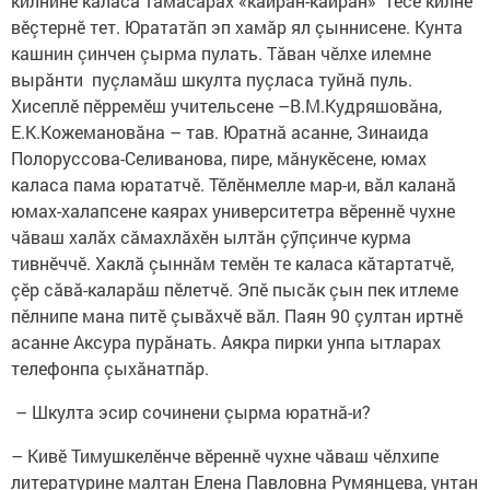
килнине каласа тăмасăрах «кайран-кайран» тесе килне
вӗçтернӗ тет. Юрататăп эп хамăр ял çыннисене. Кунта
кашнин çинчен çырма пулать. Тăван чӗлхе илемне
вырăнти пуçламăш шкулта пуçласа туйнă пуль.
Хисеплӗ пӗрремӗш учительсене –В.М.Кудряшовăна,
Е.К.Кожемановăна – тав. Юратнă асанне, Зинаида
Полоруссова-Селиванова, пире, мăнукӗсене, юмах
каласа пама юрататчӗ. Тӗлӗнмелле мар-и, вăл каланă
юмах-халапсене каярах университетра вӗреннӗ чухне
чăваш халăх сăмахлăхӗн ылтăн çӳпçинче курма
тивнӗччӗ. Хаклă çыннăм темӗн те каласа кăтартатчӗ,
çӗр сăвă-каларăш пӗлетчӗ. Эпӗ пысăк çын пек итлеме
пӗлнипе мана питӗ çывăхчӗ вăл. Паян 90 çултан иртнӗ
асанне Аксура пурăнать. Аякра пирки унпа ытларах
телефонпа çыхăнатпăр.
– Шкулта эсир сочинени çырма юратнă-и?
– Кивӗ Тимушкелӗнче вӗреннӗ чухне чăваш чӗлхипе
литературине малтан Елена Павловна Румянцева, унтан