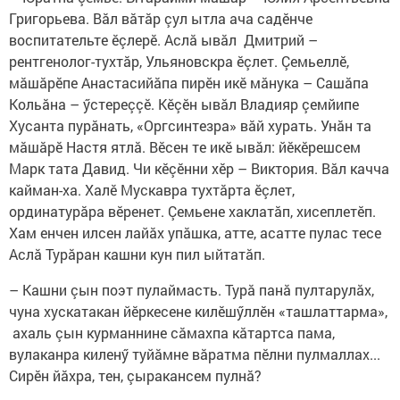
Григорьева. Вăл вăтăр çул ытла ача садӗнче
воспитательте ӗçлерӗ. Аслă ывăл Дмитрий –
рентгенолог-тухтăр, Ульяновскра ӗçлет. Çемьеллӗ,
мăшăрӗпе Анастасийăпа пирӗн икӗ мăнука – Сашăпа
Кольăна – ӳстереççӗ. Кӗçӗн ывăл Владияр çемйипе
Хусанта пурăнать, «Оргсинтезра» вăй хурать. Унăн та
мăшăрӗ Настя ятлă. Вӗсен те икӗ ывăл: йӗкӗрешсем
Марк тата Давид. Чи кӗçӗнни хӗр – Виктория. Вăл качча
кайман-ха. Халӗ Мускавра тухтăрта ӗçлет,
ординатурăра вӗренет. Çемьене хаклатăп, хисеплетӗп.
Хам енчен илсен лайăх упăшка, атте, асатте пулас тесе
Аслă Турăран кашни кун пил ыйтатăп.
– Кашни çын поэт пулаймасть. Турă панă пултарулăх,
чуна хускатакан йӗркесене килӗшӳллӗн «ташлаттарма»,
ахаль çын курманнине сăмахпа кăтартса пама,
вулаканра киленӳ туйăмне вăратма пӗлни пулмаллах...
Сирӗн йăхра, тен, çыракансем пулнă?