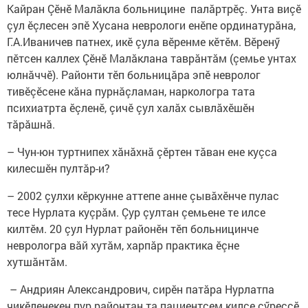
Кайран Çӗнӗ Малăкла больницине палăртрӗç. Унта виçӗ
çул ӗçлесен эпӗ Хусана неврологи енӗпе ординатурăна,
Г.А.Иваничев патнех, икӗ çула вӗренме кӗтӗм. Вӗренӳ
пӗтсен каллех Çӗнӗ Малăклана таврăнтăм (çемье унтах
юлнăччӗ). Районти тӗп больницăра эпӗ невролог
тивӗçӗсене кăна пурнăçламан, наркологра тата
психиатрта ӗçленӗ, çичӗ çул халăх сывлăхӗшӗн
тăрăшнă.
– Чун-юн туртнипех хăнăхнă çӗртен тăван ене куçса
килесшӗн пултăр-и?
– 2002 çулхи кӗркунне аттепе анне çывăхӗнче пулас
тесе Нурлата куçрăм. Çур çултан çемьене те илсе
килтӗм. 20 çул Нурлат районӗн тӗп больницинче
неврологра вăй хутăм, харпăр практика ӗçне
хутшăнтăм.
– Андриян Александрович, сирӗн патăра Нурлатпа
чикӗленекен пур районтан та пациентсем килсе çӳреççӗ