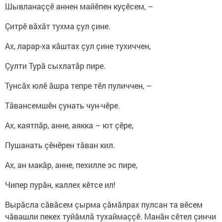
Шывланаççӗ аннен майӗпен куçӗсем, –
Çитрӗ вăхăт тухма çул çине.
Ах, ларар-ха кăштах çул çине тухиччен,
Çулти Турă сыхлатăр пире.
Тунсăх юлӗ ăшра тепре тӗл пуличчен, –
Тăвансемшӗн çунать чун-чӗре.
Ах, каятпăр, анне, аякка – ют çӗре,
Пушанать çӗнӗрен тăван кил.
Ах, ан макăр, анне, пехилле эс пире,
Чипер пурăн, каллех кӗтсе ил!
Вырăсла сăвăсем çырма çăмăлрах пулсан та вӗсем
чăвашли пекех туйăмлă тухаймаççӗ. Манăн сӗтел çинчи