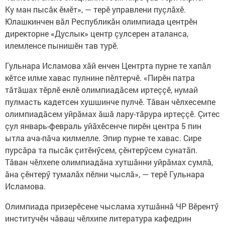
Ку ман пысăк ӗмӗт», — терӗ управлени пуçлăхӗ.
Юлашкинчен вăл Республикăн олимпиада центрӗн
директорне «Дуслык» центр çулсерен аталанса,
илемленсе пынишӗн тав турӗ.
Гульнара Исламова хăй енчен Центрта пурне те хапăл
кӗтсе илме хавас пулнине пӗлтерчӗ. «Пирӗн патра
тăтăшах тӗрлӗ енлӗ олимпиадăсем иртеççӗ, нумай
пулмасть кадетсен хушшинче пулчӗ. Тăван чӗлхесемпе
олимпиадăсем уйрăмах ăшă лару-тăрура иртеççӗ. Çитес
çул январь-февраль уйăхӗсенче пирӗн центра 5 пин
ытла ача-пăча килмелле. Эпир пурне те хавас. Сире
пурсăра та пысăк çитӗнӳсем, çӗнтерӳсем сунатăп.
Тăван чӗлхепе олимпиадăна хутшăнни уйрăмах сумлă,
ăна çӗнтерӳ тумалăх пӗлни чыслă», — терӗ Гульнара
Исламова.
Олимпиада призерӗсене чыслама хутшăннă ЧР Вӗрентӳ
институчӗн чăваш чӗлхипе литература кафедрин