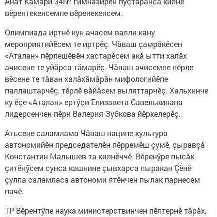
Анат Камăри 34№ гимназирен пуçтарăнса килнӗ
вӗрентекенсемпе вӗренекенсем.
Олимпиада иртнӗ кун ачасем валли кану
мероприятийӗсем те иртрӗç. Чăваш çамрăкӗсен
«Аталан» пӗрлешӗвӗн хастарӗсем акă ытти халăх
ачисене те уйăрса тăмарӗç. Чăваш ачисемпе пӗрле
вӗсене те тăван халăхăмăрăн мифологийӗпе
паллаштарчӗç, тӗрлӗ вăйăсем выляттарчӗç. Хальхинче
ку ӗçе «Аталан» ертӳçи Елизавета Савелькинапа
лидерсенчен пӗри Валерия Зубкова йӗркелерӗç.
Атьсене саламлама Чăваш наципе культура
автономийӗн председателӗн пӗрремӗш çумӗ, çыравçă
Константин Малышев та килнӗччӗ. Вӗренӳре пысăк
çитӗнӳсем сунса кашнине çывхарса пыракан Çӗнӗ
çулпа саламласа автономи ятӗнчен пылак парнесем
пачӗ.
ТР Вӗрентӳпе наука министерствинчен пӗлтернӗ тăрăх,