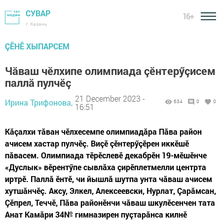
СУВАР
16+
г. Казань
ÇӖНӖ ХЫПАРСЕМ
Чăваш чӗлхипе олимпиада çӗнтерӳçисем
паллă пулчӗç
21 December 2023 -
Ирина Трифонова,
634
0
0
16:51
Кăçалхи тăван чӗлхесемпе олимпиадăра Пăва район
ачисем хастар пулчӗç. Виçӗ çӗнтерӳçӗрен иккӗшӗ
пăвасем. Олимпиада тӗрӗслевӗ декабрӗн 19-мӗшӗнче
«Дуслык» вӗрентӳпе сывлăха çирӗплетмелли центрта
иртрӗ. Паллă ӗнтӗ, чи йышлă шутпа унта чăваш ачисем
хутшăнчӗç. Аксу, Элкел, Алексеевски, Нурлат, Çарăмсан,
Çӗпрел, Теччӗ, Пăва районӗнчи чăваш шкулӗсенчен тата
Анат Камăри 34№ гимназирен пуçтарăнса килнӗ