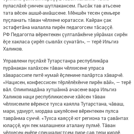
пуласлăхӗ çинчен шутлакансем. Пысăк тав атьсене
тата вӗсен ашшӗ-амăшсене. Мӗншӗн тесен çемьере
пуçланать тăван чӗлхене юратасси. Кайран çак
эстафетăна малалла пирӗн педагогсем тăсаççӗ.
РФ Педагогпа вӗрентекен çулталăкӗнче уйрăмах сирӗн
ӗçе хакласа çирӗп сывлăх сунатăп», — терӗ Ильгиз
Халиков.
Управлени пуçлăхӗ Тутарстанра республикăра
пурăнакан халăхсен тăван чӗлхисене упраса
хăварассипе питӗ нумай ӗçленине палăртса хăварчӗ.
«Нацисен, конфессисен тӗрлӗлӗхӗнче пирӗн вăй», — терӗ
вăл. Олимпиадăна хутшăннă ачасене вара Ильгиз
Халиков наци республикисенче хăйсен тăван
чӗлхисемпе вӗренсе тухса каялла Тутарстана, чăваш,
мари, удмурт, мордва шкулӗсене вӗрентекен пулса
таврăнма сунчӗ. «Тухса каяççӗ ют региона та çавăнтах
юлаççӗ, кун пек малашнехи аталану пулмӗ. Тăван
чӗлхесен енӗпе специалистсем пире çав тери кирлӗ.