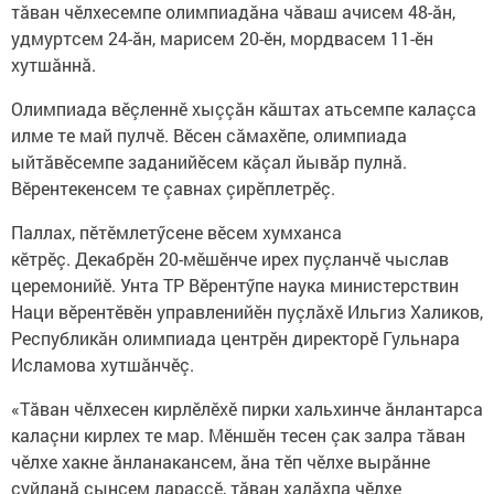
тăван чӗлхесемпе олимпиадăна чăваш ачисем 48-ăн,
удмуртсем 24-ăн, марисем 20-ӗн, мордвасем 11-ӗн
хутшăннă.
Олимпиада вӗçленнӗ хыççăн кăштах атьсемпе калаçса
илме те май пулчӗ. Вӗсен сăмахӗпе, олимпиада
ыйтăвӗсемпе заданийӗсем кăçал йывăр пулнă.
Вӗрентекенсем те çавнах çирӗплетрӗç.
Паллах, пӗтӗмлетӳсене вӗсем хумханса
кӗтрӗç. Декабрӗн 20-мӗшӗнче ирех пуçланчӗ чыслав
церемонийӗ. Унта ТР Вӗрентӳпе наука министерствин
Наци вӗрентӗвӗн управленийӗн пуçлăхӗ Ильгиз Халиков,
Республикăн олимпиада центрӗн директорӗ Гульнара
Исламова хутшăнчӗç.
«Тăван чӗлхесен кирлӗлӗхӗ пирки хальхинче ăнлантарса
калаçни кирлех те мар. Мӗншӗн тесен çак залра тăван
чӗлхе хакне ăнланакансем, ăна тӗп чӗлхе вырăнне
суйланă çынсем лараççӗ, тăван халăхпа чӗлхе