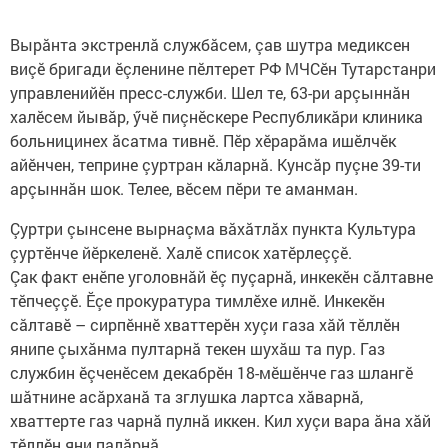
Вырăнта экстренлă службăсем, çав шутра медиксен
виçӗ бригади ӗçленине пӗлтерет РФ МЧСӗн Тутарстанри
управленийӗн пресс-служби. Шел те, 63-ри арçыннăн
халӗсем йывăр, ӳчӗ пиçнӗскере Республикăри клиника
больницинех ăсатма тивнӗ. Пӗр хӗрарăма ишӗлчӗк
айӗнчен, теприне çуртран кăларнă. Кунсăр пуçне 39-ти
арçыннăн шок. Телее, вӗсем пӗри те аманман.
Çуртри çынсене вырнаçма вăхăтлăх пункта Культура
çуртӗнче йӗркеленӗ. Халӗ список хатӗрлеççӗ.
Çак факт енӗпе уголовнăй ӗç пуçарнă, инкекӗн сăлтавне
тӗпчеççӗ. Ӗçе прокуратура тимлӗхе илнӗ. Инкекӗн
сăлтавӗ – сирпӗннӗ хваттерӗн хуçи газа хăй тӗллӗн
янипе çыхăнма пултарнă текен шухăш та пур. Газ
службин ӗçченӗсем декабрӗн 18-мӗшӗнче газ шлангӗ
шăтнине асăрханă та зглушка лартса хăварнă,
хваттерте газ чарнă пулнă иккен. Кил хуçи вара ăна хăй
тӗллӗн яни палăрнă.