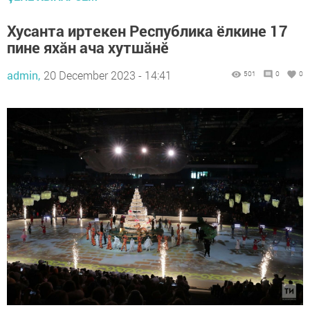
Хусанта иртекен Республика ёлкине 17
пине яхӑн ача хутшăнĕ
admin,
20 December 2023 - 14:41
501
0
0