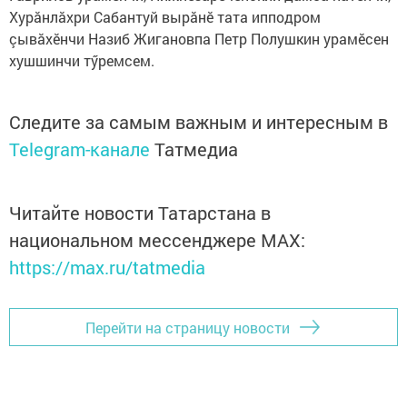
Хурăнлăхри Сабантуй вырăнӗ тата ипподром
çывăхӗнчи Назиб Жигановпа Петр Полушкин урамӗсен
хушшинчи тӳремсем.
Следите за самым важным и интересным в
Telegram-канале
Татмедиа
Читайте новости Татарстана в
национальном мессенджере MАХ:
https://max.ru/tatmedia
Перейти на страницу новости