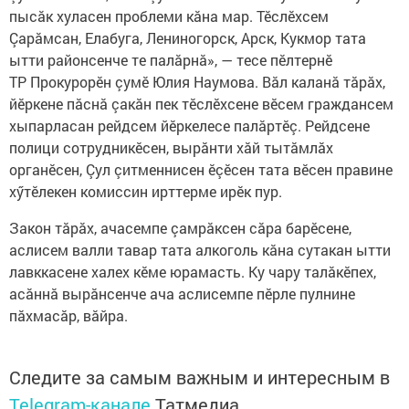
пысăк хуласен проблеми кăна мар. Тӗслӗхсем
Çарăмсан, Елабуга, Лениногорск, Арск, Кукмор тата
ытти районсенче те палăрнă», — тесе пӗлтернӗ
ТР Прокурорӗн çумӗ Юлия Наумова. Вăл каланă тăрăх,
йӗркене пăснă çакăн пек тӗслӗхсене вӗсем граждансем
хыпарласан рейдсем йӗркелесе палăртӗç. Рейдсене
полици сотрудникӗсен, вырăнти хăй тытăмлăх
органӗсен, Çул çитменнисен ӗçӗсен тата вӗсен правине
хӳтӗлекен комиссин ирттерме ирӗк пур.
Закон тăрăх, ачасемпе çамрăксен сăра барӗсене,
аслисем валли тавар тата алкоголь кăна сутакан ытти
лавккасене халех кӗме юрамасть. Ку чару талăкӗпех,
асăннă вырăнсенче ача аслисемпе пӗрле пулнине
пăхмасăр, вăйра.
Следите за самым важным и интересным в
Telegram-канале
Татмедиа