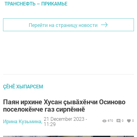
ТРАНСНЕФТЬ – ПРИКАМЬЕ
Перейти на страницу новости
ÇӖНӖ ХЫПАРСЕМ
Паян ирхине Хусан çывăхӗнчи Осиново
поселокӗнче газ сирпӗннӗ
21 December 2023 -
Ирина Кузьмина,
670
0
0
11:29