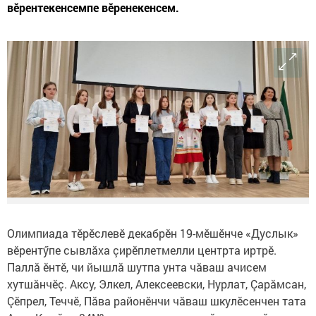
вӗрентекенсемпе вӗренекенсем.
Олимпиада тӗрӗслевӗ декабрӗн 19-мӗшӗнче «Дуслык»
вӗрентӳпе сывлăха çирӗплетмелли центрта иртрӗ.
Паллă ӗнтӗ, чи йышлă шутпа унта чăваш ачисем
хутшăнчӗç. Аксу, Элкел, Алексеевски, Нурлат, Çарăмсан,
Çӗпрел, Теччӗ, Пăва районӗнчи чăваш шкулӗсенчен тата