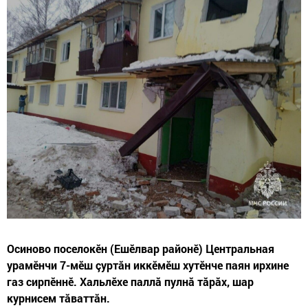
Осиново поселокӗн (Ешӗлвар районӗ) Центральная
урамӗнчи 7-мӗш çуртăн иккӗмӗш хутӗнче паян ирхине
газ сирпӗннӗ. Хальлӗхе паллă пулнă тăрăх, шар
курнисем тăваттăн.