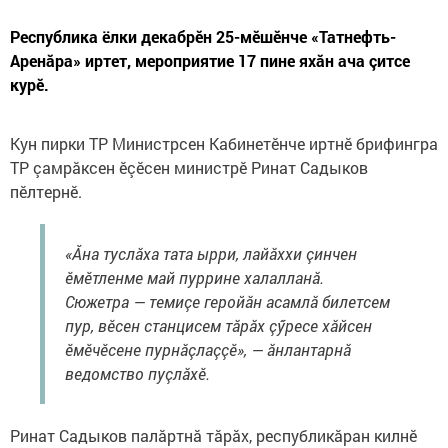
Республика ёлки декабрӗн 25-мӗшӗнче «Татнефть-
Аренăра» иртет, мероприятие 17 пине яхӑн ача çитсе
курӗ.
Кун пирки ТР Министрсен Кабинетӗнче иртнӗ брифингра
ТР çамрӑксен ӗçӗсен министрӗ Ринат Садыков
пĕлтернĕ.
«Ăна туслӑха тата ырри, лайӑххи çинчен
ӗмӗтленме май пуррине халалланă.
Сюжетра — темиçе геройăн асамлă билетсем
пур, вӗсен станцисем тӑрӑх çӳресе хӑйсен
ӗмӗчӗсене пурнӑçлаççĕ», — ӑнлантарнă
ведомство пуçлӑхӗ.
Ринат Садыков палӑртнӑ тӑрӑх, республикăран килнĕ