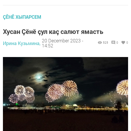
ÇӖНӖ ХЫПАРСЕМ
Хусан Çӗнӗ çул каç салют ямасть
20 December 2023 -
Ирина Кузьмина,
525
0
0
14:52