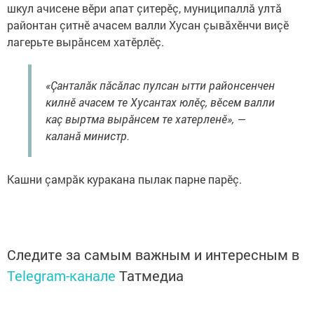
шкул ачисене вĕри апат çитерĕç, муниципаллӑ ултӑ
районтан çитнĕ ачасем валли Хусан çывӑхӗнчи виçӗ
лагерьте вырӑнсем хатӗрлӗç.
«Çанталӑк пăсăлас пулсан ытти районсенчен
килнĕ ачасем те Хусантах юлĕç, вĕсем валли
каç выртма вырӑнсем те хатерленĕ», —
каланӑ министр.
Кашни çамрӑк куракана пылак парне парĕç.
Следите за самым важным и интересным в
Telegram-канале
Татмедиа