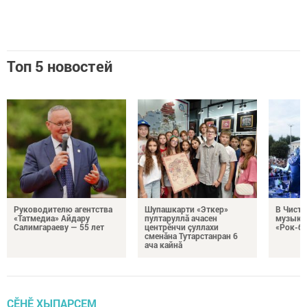
Топ 5 новостей
Руководителю агентства
Шупашкарти «Эткер»
В Чисто
«Татмедиа» Айдару
пултаруллă ачасен
музыка
Салимгараеву — 55 лет
центрӗнчи çуллахи
«Рок-бе
сменăна Тутарстанран 6
ача кайнă
ÇӖНӖ ХЫПАРСЕМ