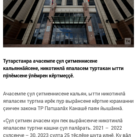
Тутарстанра ачасемпе çул çитменнисене
кальяннăйсене, никотинлă япаласем туртакан ытти
пӳлӗмсене ӳлӗмрен кӗртмеççӗ.
Ачасемпе çул çитменнисене кальян, ытти никотинлă
япаласем туртма ирӗк пур вырăнсене кӗртме юраманни
çинчен закона ТР Патшалăх Канашӗ паян йышăннă.
«Çул çитмен ачасем кун пек вырăнсенче никотинлă
япаласем туртни кашни çул палăрать. 2021 – 2022
çулсенче – 30, 2023 çулта 25 тӗслӗхе шута илнӗ. Ку вăл