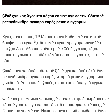
Çӗнӗ çул каç Хусанта кăçал салют пулмасть. Сăлтавӗ –
республикăра пушара хирӗç режим пуçарни.
Кун çинчен паян, ТР Министрсен Кабинетӗнче иртнӗ
брифингра хула Ӗçтăвкомӗн культура управленийӗн
ертӳçи Азат Абзалов пӗлтернӗ. «Çӗнӗ çул каç кăçал
салют пулмасть, лайăх кăмăл вара — пулать», — тенӗ
вăл.
Çакăн пек чарăвăн сăлтавӗ Çӗнӗ çул канăвӗ вăхăтӗнче
республикăра пушара хирӗç ятарлă режим пуçарнипе
çыхăннă. Унпа килӗшӳллӗн, пиротехникăпа усă курма
юрамасть.
Фейерверксем яма чармаççӗ, анчах ятарлă вырăнсенче
кăна. Хусанта кун валли тăватă площадка хатӗрлеççӗ:
Гаврилов урамӗнчи, Нижнезареченский дамба патӗнчи,