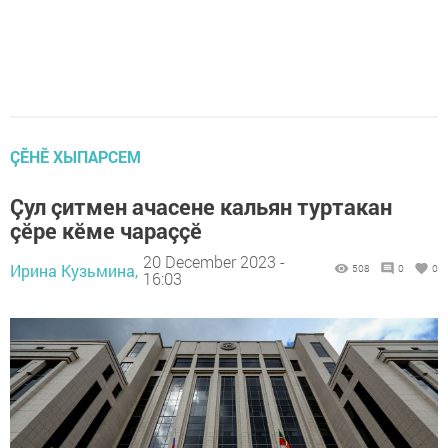
ÇӖНӖ ХЫПАРСЕМ
Çул çитмен ачасене кальян туртакан
çӗре кӗме чараççӗ
20 December 2023 -
Ирина Кузьмина,
508
0
0
16:03