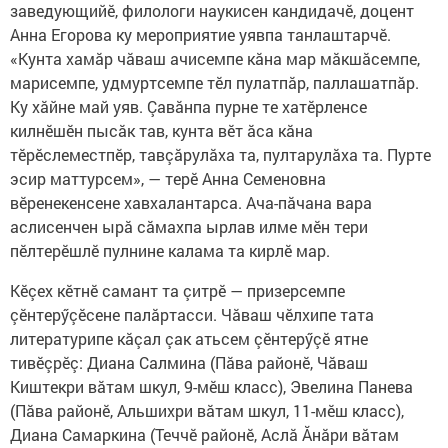
заведующийӗ, филологи наукисен кандидачӗ, доцент
Анна Егорова ку мероприятие уявпа танлаштарчӗ.
«Кунта хамăр чăваш ачисемпе кăна мар мăкшăсемпе,
марисемпе, удмуртсемпе тӗл пулатпăр, паллашатпăр.
Ку хăйне май уяв. Çавăнпа пурне те хатӗрленсе
килнӗшӗн пысăк тав, кунта вӗт ăса кăна
тӗрӗслеместпӗр, тавçăрулăха та, пултарулăха та. Пурте
эсир маттурсем», — терӗ Анна Семеновна
вӗренекенсене хавхалантарса. Ача-пăчана вара
аслисенчен ырă сăмахпа ырлав илме мӗн тери
пӗлтерӗшлӗ пулнине калама та кирлӗ мар.
Кӗçех кӗтнӗ самант та çитрӗ — призерсемпе
çӗнтерӳçӗсене палăртасси. Чăваш чӗлхипе тата
литературипе кăçал çак атьсем çӗнтерӳçӗ ятне
тивӗçрӗç: Диана Салмина (Пăва районӗ, Чăваш
Киштекри вăтам шкул, 9-мӗш класс), Эвелина Панева
(Пăва районӗ, Альшихри вăтам шкул, 11-мӗш класс),
Диана Самаркина (Теччӗ районӗ, Аслă Ăнăри вăтам