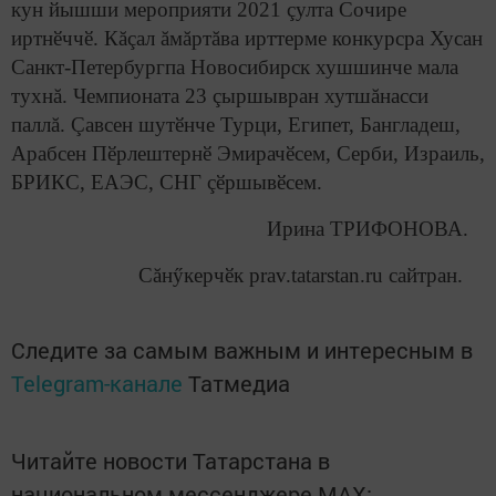
кун йышши мероприяти 2021 çулта Сочире
иртнӗччӗ. Кăçал ăмăртăва ирттерме конкурсра Хусан
Санкт-Петербургпа Новосибирск хушшинче мала
тухнă. Чемпионата 23 çыршывран хутшăнасси
паллă. Çавсен шутӗнче Турци, Египет, Бангладеш,
Арабсен Пӗрлештернӗ Эмирачӗсем, Серби, Израиль,
БРИКС, ЕАЭС, СНГ çӗршывӗсем.
Ирина ТРИФОНОВА.
Сăнӳкерчӗк prav.tatarstan.ru сайтран.
Следите за самым важным и интересным в
Telegram-канале
Татмедиа
Читайте новости Татарстана в
национальном мессенджере MАХ: