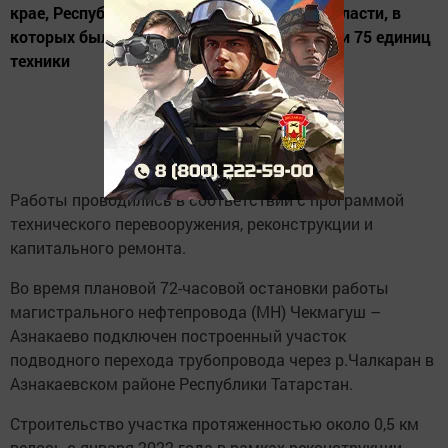
крае, Республике Татарстан и Кировской области, в
которых были задействованы 210 человек и 75 единиц
техники
Работы проводились в соответствии с программой
технического перевооружения, реконструкции и
капитального ремонта.
Во время плановой 72-часовой остановки работы
магистрального нефтепровода (МН) Чекмагуш –
Азнакаево подключен построенный участок
подводного перехода трубопровода через р.Чалкаран в
Азнакаевском районе Республики Татарстан.
Строительство участка протяженностью около 0,5 км
велось с января 2022 года в рамках реконструкции