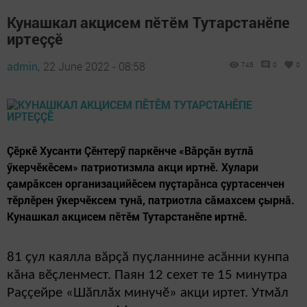
Кунашкал акцисем пӗтӗм Тутарстанӗпе
иртеççӗ
admin,
22 June 2022 - 08:58
745
0
0
Çӗркӗ Хусанти Çӗнтерӳ паркӗнче «Вăрçăн вутлă
ӳкерчӗкӗсем» патриотизмла акци иртнӗ. Хулари
çамрăксен организацийӗсем пуçтарăнса çуртасенчен
тӗрлӗрен ӳкерчӗксем тунă, патриотла сăмахсем çырнă.
Кунашкал акцисем пӗтӗм Тутарстанӗпе иртнӗ.
81 çул каялла вăрçă пуçланнине асăнни кунпа
кăна вӗçленмест. Паян 12 сехет те 15 минутра
Раççейре «Шăплăх минучӗ» акци иртет. Утмăл