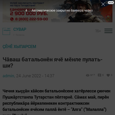
3
Автоматическое закрытие баннера через
СУВАР
16+
г. Казань
ÇӖНӖ ХЫПАРСЕМ
Чăваш батальонӗн ячӗ мӗнле пулать-
ши?
admin,
24 June 2022 - 14:37
917
0
0
Чечня хыҫҫӑн хӑйсен батальонӗсене хатӗрлесси ҫинчен
Пушкӑртстанпа Тутарстан пӗлтернӗ. Сӑмах май, пирӗн
республикӑра йӗркеленекен контрактниксен
батальонӗсен ячӗсем паллӑ ӗнтӗ – "Алга" ("Малалла")