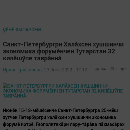
ÇӖНӖ ХЫПАРСЕМ
Санкт-Петербургри Халăхсен хушшинчи
экономика форумӗнчен Тутарстан 32
килӗшӳпе таврăннă
Ирина Трифонова,
23 June 2022 - 10:12
1548
0
2
Июнӗн 15-18-мӗшӗсенче Санкт-Петербургра 25-мӗш
хутчен Петербургри халăхсен хушшинчи экономика
форумӗ иртрӗ. Геополитикăри лару-тăрăва пăхмасăрах