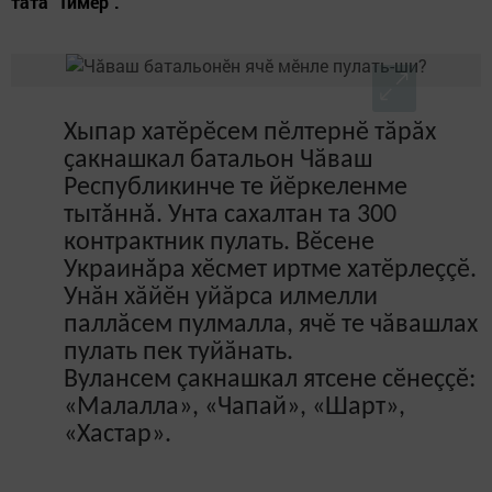
тата "Тимӗр".
Хыпар хатӗрӗсем пӗлтернӗ тӑрӑх
ҫакнашкал батальон Чӑваш
Республикинче те йӗркеленме
тытăннă. Унта сахалтан та 300
контрактник пулать. Вӗсене
Украинăра хӗсмет иртме хатӗрлеççӗ.
Унӑн хӑйӗн уйӑрса илмелли
паллӑсем пулмалла, ячӗ те чӑвашлах
пулать пек туйӑнать.
Вулансем çакнашкал ятсене сӗнеççӗ:
«Малалла», «Чапай», «Шарт»,
«Хастар».