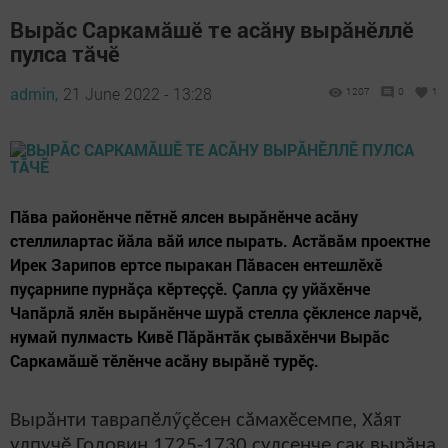
Вырăс Саркамăшӗ те асăну вырăнӗллӗ
пулса тăчӗ
admin,
21 June 2022 - 13:28
1207
0
1
Пăва районӗнче пӗтнӗ ялсен вырăнӗнче асăну
стеллилартас йăла вăй илсе пырать. Астăвăм проектне
Ирек Зарипов ертсе пыракан Пăвасен ентешлӗхӗ
пуçарнипе пурнăçа кӗртеççӗ. Çапла çу уйăхӗнче
Чапăрлă ялӗн вырăнӗнче шурă стелла çӗкленсе ларчӗ,
нумай пулмасть Кивӗ Пăрăнтăк çывăхӗнчи Вырăс
Саркамăшӗ тӗлӗнче асăну вырăнӗ турӗç.
Вырăнти таврапӗлӳçӗсен сăмахӗсемпе, Хăят
улпучӗ Головин 1725-1730 çулсенче çак вырăна