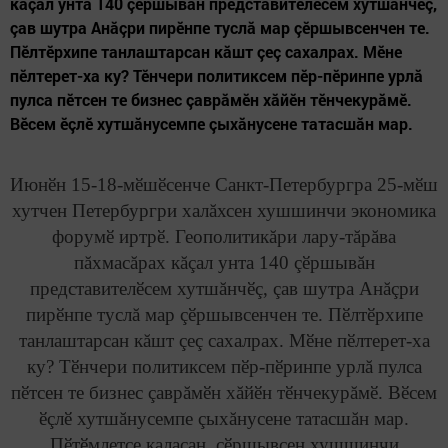
кăçал унта 140 çӗршывăн представителӗсем хутшăнчӗç,
çав шутра Анăçри пирӗнпе туслă мар çӗршывсенчен те.
Пӗлтӗрхипе танлаштарсан кăшт çеç сахалрах. Мӗне
пӗлтерет-ха ку? Тӗнчери политиксем пӗр-пӗринпе урлă
пулса пӗтсен те бизнес çаврăмӗн хăйӗн тӗнчекурăмӗ.
Вӗсем ӗçлӗ хутшăнусемпе çыхăнусене татасшăн мар.
Июнӗн 15-18-мӗшӗсенче Санкт-Петербургра 25-мӗш
хутчен Петербургри халăхсен хушшинчи экономика
форумӗ иртрӗ. Геополитикăри лару-тăрăва
пăхмасăрах кăçал унта 140 çӗршывăн
представителӗсем хутшăнчӗç, çав шутра Анăçри
пирӗнпе туслă мар çӗршывсенчен те. Пӗлтӗрхипе
танлаштарсан кăшт çеç сахалрах. Мӗне пӗлтерет-ха
ку? Тӗнчери политиксем пӗр-пӗринпе урлă пулса
пӗтсен те бизнес çаврăмӗн хăйӗн тӗнчекурăмӗ. Вӗсем
ӗçлӗ хутшăнусемпе çыхăнусене татасшăн мар.
Пӗтӗмлетсе каласан, çӗршывсен хушшинчи