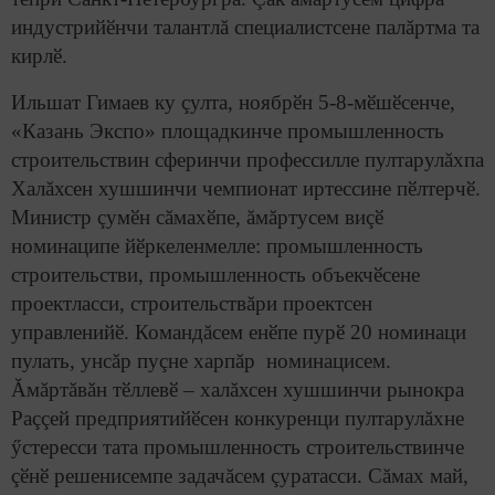
индустрийӗнчи талантлă специалистсене палăртма та
кирлӗ.
Ильшат Гимаев ку çулта, ноябрӗн 5-8-мӗшӗсенче,
«Казань Экспо» площадкинче промышленность
строительствин сферинчи профессилле пултарулăхпа
Халăхсен хушшинчи чемпионат иртессине пӗлтерчӗ.
Министр çумӗн сăмахӗпе, ăмăртусем виçӗ
номинаципе йӗркеленмелле: промышленность
строительстви, промышленность объекчӗсене
проектласси, строительствăри проектсен
управленийӗ. Командăсем енӗпе пурӗ 20 номинаци
пулать, унсăр пуçне харпăр номинацисем.
Ăмăртăвăн тӗллевӗ – халăхсен хушшинчи рынокра
Раççей предприятийӗсен конкуренци пултарулăхне
ӳстересси тата промышленность строительствинче
çӗнӗ решенисемпе задачăсем çуратасси. Сăмах май,