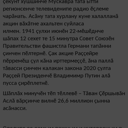
çекунт хушшинче Мускавра тата ытти
регионсенче телевиденипе радио ӗçлеме
чарăнать. Асăну тата хурлану куне халалланă
акцин вăхăтне ахальтен суйласа
илмен.
1941
ç
улхи июн
ӗ
н 22
-мӗшӗднче
шăпах
12 сехет те 15 минутра
Совет Союзӗн
Правительстви фашистла Германи тапăнни
çинчен пӗлтернӗ. Çак акцие Раççейре
пӗрремӗш çул кăна ирттермеççӗ, ăна паллă
тăвасси çинчен калакан закона 2020 çулта
Раççей Президенчӗ Владимимр Путин алă
пусса çирӗплетнӗ.
Шăплăх минучӗн тӗп тӗллевӗ – Тăван Çӗршывăн
Аслă вăрçинче вилнӗ 26,6 миллион çынна
асăнасси.