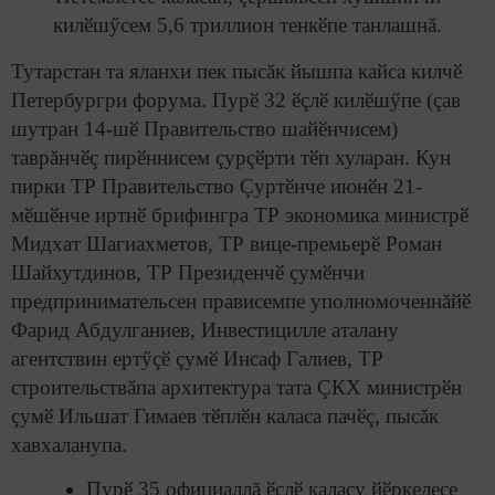
килӗшӳсем 5,6 триллион тенкӗпе танлашнă.
Тутарстан та яланхи пек пысăк йышпа кайса килчӗ
Петербургри форума. Пурӗ 32 ӗçлӗ килӗшӳпе (çав
шутран 14-шӗ Правительство шайӗнчисем)
таврăнчӗç пирӗннисем çурçӗрти тӗп хуларан. Кун
пирки ТР Правительство Çуртӗнче июнӗн 21-
мӗшӗнче иртнӗ брифингра ТР экономика министрӗ
Мидхат Шагиахметов, ТР вице-премьерӗ Роман
Шайхутдинов, ТР Президенчӗ çумӗнчи
предпринимательсен прависемпе уполномоченнăйӗ
Фарид Абдулганиев, Инвестицилле аталану
агентствин ертӳçӗ çумӗ Инсаф Галиев, ТР
строительствăпа архитектура тата ÇКХ министрӗн
çумӗ Ильшат Гимаев тӗплӗн каласа пачӗç, пысăк
хавхаланупа.
Пурӗ 35 официаллă ӗçлӗ калаçу йӗркелесе