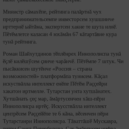
Министр сăмахӗпе, рейтинга палăртнă чух
предпринимательсемпе инвесторсем хушшинче
ирттернӗ ыйтăма, экспертсен хакне те шута илнӗ.
Пӗтӗмлетсе каласан 4 юхăмăн 67 кăтартăвне кура
тунă рейтинга.
Роман Шайхутдинов тӗплӗнрех Иннополиспа тунă
ӗçлӗ килӗшӳсем çинче чарăнчӗ. Пӗтӗмпе 7 штук. Чи
пысăккисен шутӗнче «Россия – страна
возможностей» платформăпа тунисем. Кăçал
искуствăлла интеллект енӗпе Пӗтӗм Раççейри
хакатон иртмелле. Тутарстан унта хутшăнатех.
Хутшăнать çеç мар, ăмăртусенчен хăш-пӗри
Иннополисра иртӗç. Искусствăлла интеллект
центрӗсем Раççейӗпе те 6 кăна, вӗсенчен пӗри
Тутарстанри Иннополисра. Тăваттăшӗ Мускавра,
тепри Санкт-Петербургра. Çак ăмăртусем цифра