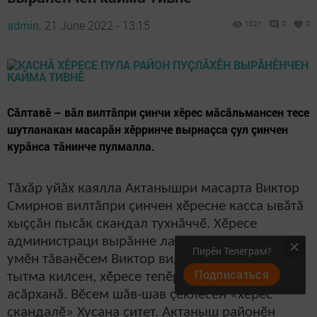
admin,
21 June 2022 - 13:15
1021
0
0
Сăлтавӗ – вăл вилтăпри çинчи хӗрес мăсăльмансен тесе
шутланакан масарăн хӗрринче вырнаçса çул çинчен
курăнса тăнинче пулмалла.
Тăхăр уйăх каялла Актанышри масарта Виктор
Смирнов вилтăпри çинчен хӗресне касса ывăтă
хыççăн пысăк скандал тухнăччӗ. Хӗресе
администраци вырăнне лартнă. Анчах та Çимӗк
Пирӗн Телеграм?
умӗн тăванӗсем Виктор вилтăпри çине карта
Подписаться
тытма килсен, хӗресе тепӗр хут касса ывăтнине
асăрханă. Вӗсем шăв-шав çӗклесен «хӗрес
скандалӗ» Хусана çитет. Актаныш районӗн