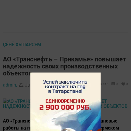
ÇӖНӖ ХЫПАРСЕМ
АО «Транснефть – Прикамье» повышает
надежность своих производственных
объектов
admin,
22 June 2022 - 14:44
817
0
0
АО «Транснефть – Прикамье» завершило плановые
работы на производственных объектах в Пермском