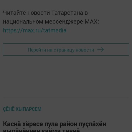
Читайте новости Татарстана в
национальном мессенджере MАХ:
https://max.ru/tatmedia
Перейти на страницу новости
ÇӖНӖ ХЫПАРСЕМ
Каснă хӗресе пула район пуçлăхӗн
вырăнӗнчен кайма тивнӗ