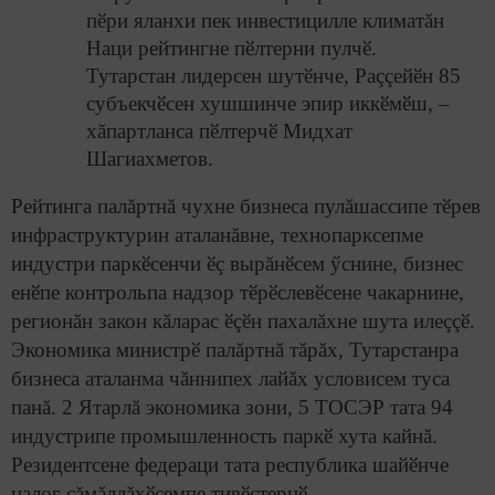
пӗри яланхи пек инвестицилле климатăн
Наци рейтингне пӗлтерни пулчӗ.
Тутарстан лидерсен шутӗнче, Раççейӗн 85
субъекчӗсен хушшинче эпир иккӗмӗш, –
хăпартланса пӗлтерчӗ Мидхат
Шагиахметов.
Рейтинга палăртнă чухне бизнеса пулăшассипе тӗрев
инфраструктурин аталанăвне, технопарксепме
индустри паркӗсенчи ӗç вырăнӗсем ӳснине, бизнес
енӗпе контрольпа надзор тӗрӗслевӗсене чакарнине,
регионăн закон кăларас ӗçӗн пахалăхне шута илеççӗ.
Экономика министрӗ палăртнă тăрăх, Тутарстанра
бизнеса аталанма чăннипех лайăх условисем туса
панă. 2 Ятарлă экономика зони, 5 ТОСЭР тата 94
индустрипе промышленность паркӗ хута кайнă.
Резидентсене федераци тата республика шайӗнче
налог çăмăллăхӗсемпе тивӗçтернӗ.