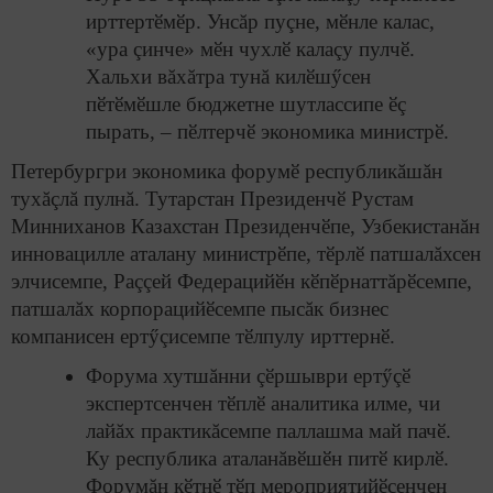
ирттертӗмӗр. Унсăр пуçне, мӗнле калас,
«ура çинче» мӗн чухлӗ калаçу пулчӗ.
Хальхи вăхăтра тунă килӗшӳсен
пӗтӗмӗшле бюджетне шутлассипе ӗç
пырать, – пӗлтерчӗ экономика министрӗ.
Петербургри экономика форумӗ республикăшăн
тухăçлă пулнă. Тутарстан Президенчӗ Рустам
Минниханов Казахстан Президенчӗпе, Узбекистанăн
инновацилле аталану министрӗпе, тӗрлӗ патшалăхсен
элчисемпе, Раççей Федерацийӗн кӗпӗрнаттăрӗсемпе,
патшалăх корпорацийӗсемпе пысăк бизнес
компанисен ертӳçисемпе тӗлпулу ирттернӗ.
Форума хутшăнни çӗршыври ертӳçӗ
экспертсенчен тӗплӗ аналитика илме, чи
лайăх практикăсемпе паллашма май пачӗ.
Ку республика аталанăвӗшӗн питӗ кирлӗ.
Форумăн кӗтнӗ тӗп мероприятийӗсенчен