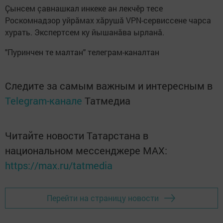
Ҫынсем çавнашкал инкеке ан лекчĕр тесе
Роскомнадзор уйрăмах хăрушă VPN-сервиссене чарса
хурать. Экспертсем ку йышанăва ырланă.
"Пуринчен те малтан" телеграм-каналтан
Следите за самым важным и интересным в
Telegram-канале
Татмедиа
Читайте новости Татарстана в
национальном мессенджере MАХ:
https://max.ru/tatmedia
Перейти на страницу новости