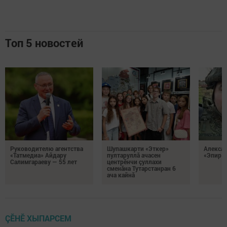
Топ 5 новостей
Руководителю агентства
Шупашкарти «Эткер»
Алекса
«Татмедиа» Айдару
пултаруллă ачасен
«Эпир ç
Салимгараеву — 55 лет
центрӗнчи çуллахи
сменăна Тутарстанран 6
ача кайнă
ÇӖНӖ ХЫПАРСЕМ