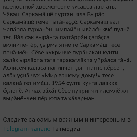
крепостной хресченсене куçарса лартать.
Чăваш Саркамăшӗ пуртан, яла Вырăс
Саркамăшӗ теме тытăнаççӗ. Саркамăш вăл
Чапăрлă турханӗн Тимпайăн ывăлӗн ячӗ пулнă
тет. Вăл çак вырăнта паттăррăн çапăçса
вилнипе-тӗр, çырма ятне те Саркамăш тесе
панă-мӗн. Сӗве кукринче пурăнакан кунти
халăх ырлăхпа тата тараватлăхпа уйрăлса тăнă.
Аслисем каласа панинчен çын патне кӗрсен,
алăк уçнă чух «Мир вашему дому!» тесе
каланă тет имӗш. 1954 çулта кунта лавкка
ӗçленӗ. Анчах вăхăт Сӗве кукринчи илемлӗ ял
вырăнӗнчен пӗр юпа та хăварман.
Следите за самым важным и интересным в
Telegram-канале
Татмедиа