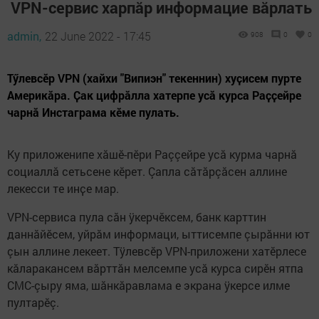
VPN-сервис харпăр информацие вăрлать
admin,
22 June 2022 - 17:45
908
0
0
Тӳлевсӗр VPN (хайхи "Випиэн" текеннин) хуҫисем пурте
Америкӑра. Ҫак цифрӑлла хатерпе усӑ курса Раҫҫейре
чарнӑ Инстаграма кӗме пулать.
Ку приложенипе хăшĕ-пĕри Раççейре усă курма чарнă
социаллă сетьсене кĕрет. Çапла сăтăрçăсен аллине
лекесси те инҫе мар.
VPN-сервиса пула сăн ÿкерчĕксем, банк карттин
даннăйĕсем, уйрăм информаци, ыттисемпе çырăнни ют
çын аллине лекеет. Тÿлевсĕр VPN-приложени хатĕрлесе
кăларакансем вăрттăн мелсемпе усă курса сирĕн ятпа
СМС-çыру яма, шăнкăравлама е экрана ÿкерсе илме
пултарĕç.