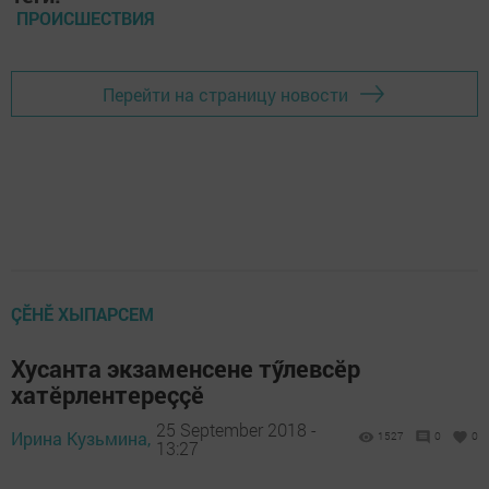
ПРОИСШЕСТВИЯ
Перейти на страницу новости
ÇӖНӖ ХЫПАРСЕМ
Хусанта экзаменсене тӳлевсӗр
хатӗрлентереççӗ
25 September 2018 -
Ирина Кузьмина,
1527
0
0
13:27