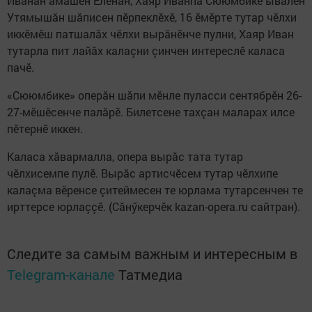
Иванăн амăшӗн Еленăн, Хаяр Иванпа Сююмбике ывăлӗн
Утямышăн шăписен пӗрпеклӗхӗ, 16 ӗмӗрте тутар чӗлхи
иккӗмӗш патшалăх чӗлхи вырăнӗнче пулни, Хаяр Иван
тутарла пит лайăх калаçни çинчен интереслӗ каласа
пачӗ.
«Сююмбике» оперăн шăпи мӗнле пуласси сентябрӗн 26-
27-мӗшӗсенче палăрӗ. Билетсене тахçан маларах илсе
пӗтернӗ иккен.
Каласа хăвармалла, опера вырăс тата тутар
чӗлхисемпе пулӗ. Вырăс артисчӗсем тутар чӗлхипе
калаçма вӗренсе çитеймесен те юрлама тутарсенчен те
ирттерсе юрлаççӗ. (Сăнӳкерчӗк kazan-opera.ru сайтран).
Следите за самым важным и интересным в
Telegram-канале
Татмедиа