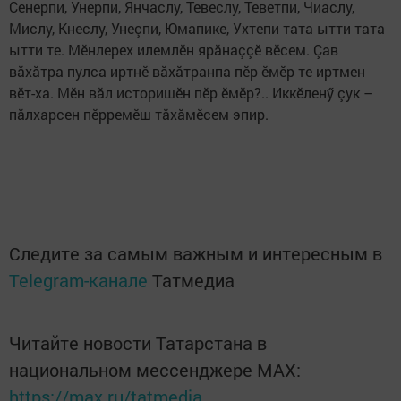
Сенерпи, Унерпи, Янчаслу, Тевеслу, Теветпи, Чиаслу,
Мислу, Кнеслу, Унеçпи, Юмапике, Ухтепи тата ытти тата
ытти те. Мӗнлерех илемлӗн ярăнаççӗ вӗсем. Çав
вăхăтра пулса иртнӗ вăхăтранпа пӗр ӗмӗр те иртмен
вӗт-ха. Мӗн вăл историшӗн пӗр ӗмӗр?.. Иккӗленӳ çук –
пăлхарсен пӗрремӗш тăхăмӗсем эпир.
Следите за самым важным и интересным в
Telegram-канале
Татмедиа
Читайте новости Татарстана в
национальном мессенджере MАХ:
https://max.ru/tatmedia