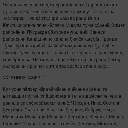
Чăваш ялӗсенчен инçе пурăннинчен аптăраса тăман
çутăкӳлсем, тӗне кӗменнисемпе çыхăну тытса тăнă.
Тӗслӗхрен, Пушкăртсанри Бакалă районӗнчи
Юльтимировка ялне хӗллехи Микула тума çӳренӗ, Элмет
районӗнчи Пӳсрекре Çăварние уявланă, Заинск
районӗнчи Канаш ялне хăнана Çимӗк хыççăн Троица
тума пухăнса кайнă. Асăннă ял çыннисем Çутăкӳле
Акатуй тума пухăннă. Паллă ӗнтӗ, хӗрсем те илсе килнӗ,
мăшăрланнă. Пӗр каччă тӗне кӗмен хӗр шыраса Самар
облаçӗнчи Ăрсинех çитнӗ тесе каласа пани асра.
УХТЕПИПЕ ТАВЕРПИ
Ку чухне пăлхар хӗрарăмӗсен ячӗсене асăнни те
ытлашши пулмӗ. Упăшкисемпе тата ашшӗсемпе пӗрле
çак яла çак хӗрарăмсем килнӗ: Чӗкеçпи, Пике, Сертепи,
Çеçтилет, Сильтепи, Ультепи, Çеçпике, Сайрук, Чечук,
Минсылу, Майсылу, Майпике, Хӗртилет, Кӗлпике, Минаç,
Сарпике, Маура, Сайрепи, Тевечей, Савтепи, Милерпи,