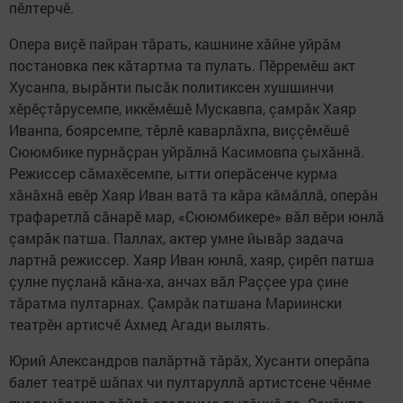
пӗлтерчӗ.
Опера виçӗ пайран тăрать, кашнине хăйне уйрăм
постановка пек кăтартма та пулать. Пӗрремӗш акт
Хусанпа, вырăнти пысăк политиксен хушшинчи
хӗрӗçтăрусемпе, иккӗмӗшӗ Мускавпа, çамрăк Хаяр
Иванпа, боярсемпе, тӗрлӗ каварлăхпа, виççӗмӗшӗ
Сююмбике пурнăçран уйрăлнă Касимовпа çыхăннă.
Режиссер сăмахӗсемпе, ытти оперăсенче курма
хăнăхнă евӗр Хаяр Иван ватă та кăра кăмăллă, оперăн
трафаретлă сăнарӗ мар, «Сююмбикере» вăл вӗри юнлă
çамрăк патша. Паллах, актер умне йывăр задача
лартнă режиссер. Хаяр Иван юнлă, хаяр, çирӗп патша
çулне пуçланă кăна-ха, анчах вăл Раççее ура çине
тăратма пултарнах. Çамрăк патшана Мариински
театрӗн артисчӗ Ахмед Агади вылять.
Юрий Александров палăртнă тăрăх, Хусанти оперăпа
балет театрӗ шăпах чи пултаруллă артистсене чӗнме