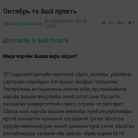
Октябрь те ăшă пулать
26 September 2018 -
Ирина Кузьмина,
1524
0
0
13:20
Миçе карчăк ăшши вара кăçал?
ТР Гидрометцентрӗн прогнозӗ тăрăх, октябрь уйăхӗнче
çанталăк нормăран 3-4 градус ăшăрах пулмалла.
Республика антициклона лексен уйăх пуçламăшӗнче
карчăк ăшшин виççӗмӗш хумӗ çитессине Хусанти
патшалăх университечӗн пресс-служби те пӗлтерет.
Сăмах май, карчăк ăшшин иккӗмӗш хумӗ республикăра
иртнӗ канмалли кунсенче хуçаланчӗ. Çитес вăхăтра
çурçӗр-хӗвеланăçран килнӗ циклона пула çитес вăхăтра
республикăра талăкне пӗр уйăхăн чӗрӗк норми (9-10