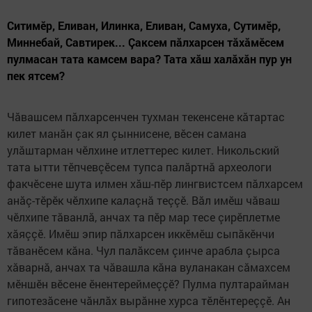
Ситимӗр, Еливан, Илинка, Еливан, Самуха, Сутимӗр,
Миннебай, Савтирек... Çаксем пăлхарсен тăхăмӗсем
пулмасан тата камсем вара? Тата хăш халăхăн пур ун
пек ятсем?
Чăвашсем пăлхарсенчен тухман текенсене кăтартас
килет манăн çак ял çыннисене, вӗсен самана
улăштарман чӗлхине итлеттерес килет. Никольский
тата ытти тӗпчевçӗсем тупса палăртнă археологи
факчӗсене шута илмен хăш-пӗр лингвистсем пăлхарсем
анăç-тӗрӗк чӗлхипе калаçнă теççӗ. Вăл имӗш чăваш
чӗлхипе тăванлă, анчах та пӗр мар тесе çирӗплетме
хăяççӗ. Имӗш эпир пăлхарсен иккӗмӗш сыпăкӗнчи
тăванӗсем кăна. Чул палăксем çинче арабла çырса
хăварнă, анчах та чăвашла кăна вуланакан сăмахсем
мӗншӗн вӗсене ӗнентереймеççӗ? Пулма пултарайман
гипотезăсене чăнлăх вырăнне хурса тӗлӗнтереççӗ. Ан