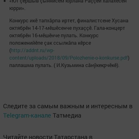
«Ют çӗршыв çыннисем юрланă Раççей халăхӗсен
юрри».
Конкурс икӗ тапхăрпа иртет, финалистсене Хусана
октябрӗн 14-17-мӗшӗсенче пухаççӗ. Гала-концерт
октябрӗн 16-мӗшӗнче пулать. Конкурс
положенийӗпе çак ссылкăпа кӗрсе
(
http://addnt.ru/wp-
content/uploads/2018/09/Polozhenie-o-konkurse.pdf
)
паллашма пулать. ( И.Кузьмина сăнӳкекрчӗкӗ).
Следите за самым важным и интересным в
Telegram-канале
Татмедиа
Читайте новости Татарстана в