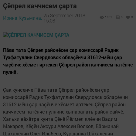
Çӗпрел каччисем çарта
25 September 2018 -
Ирина Кузьмина,
1852
0
0
15:03
Пăва тата Çӗпрел районӗсен çар комиссарӗ Радик
Тухфатуллин Свердловск облаçӗнчи 31612-мӗш çар
чаçӗнче хӗсмет иртекен Çӗпрел район каччисем патӗнче
пулнă.
Çак кунсенче Пăва тата Çӗпрел районӗсен çар
комиссарӗ Радик Тухфатуллин Свердловск облаçӗнчи
31612-мӗш çар чаçӗнче хӗсмет иртекен Çӗпрел район
каччисем патӗнче пулнине хыпаралать район сайчӗ.
Хальхи вăхăтра кунта Çӗнӗ Йӗлмел ялӗнчи Вадим
Макаров, Кӗçӗн Аксури Алексей Волков, Вăрманай
Шăхалӗнчи Олег Ильбеев, Куршанкă Шăхалӗнчи