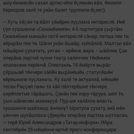
шоу-бизнесӗн сахал артисчӗпе ӗçлемен вăл. Филипп
Киркоров халӗ те унăн балет труппипе ӗçлет).
– Хуть хăçан та йăлт çӗнӗрен пуçлама интереслӗ. Икӗ
çул хушшинче «Сююмбикепе» 4-5 партитура çыртăм.
Сююмбике маншăн питӗ интереслӗ сăнар, патша пек те,
хӗрарăм пек те. Шăпи унăн йывăр, хуйхăллă. Малтан вăл
мăшăрне çухатать, унтан – ирӗкне, вара – ывăлне. Çак
оперăна лартнă чухне театр халиччен тӗкӗнмен
япаласене перӗнчӗ. Спектакль 16 ӗмӗрте вырăс
çӗршывӗ тӗнчери хăйӗн вырăнӗшӗн, статусӗшӗн
кӗрешнипе пуçланать. Ку халӗ те актуаллă, мӗншӗн
тесен Раççей паян та хăй пӗлтерӗшне тӗнчере
çирӗплетме тăрăшать. Çакăн пек лару-тăрура, шел те,
çын шăписем аманаççӗ. Пур-ши халăхпа власть
хушшинче шайлашу, ăнлану? Ыратупа çухату, акă мӗн
çинчен шухăшласа çӳрерӗм оперăна лартма шутласан,
– терӗ Юрий Александров «Татар-информ» ИАра
сентябрӗн 25-мӗшӗнче иртнӗ пресс-конференцире.