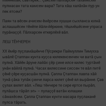
пулмасан тата камсем вара? Тата хăш халăхăн пур ун
пек ятсем?
Паян та вӗсен ачисем ӗмӗрсем хушши сыхланса юлнă
аслашшӗсен тӗнӗпе йăли-йӗркине, тӗшмӗшӗсене упраса
пурăнаççӗ. Пăлхарсен еткерлӗхӗ вăл.
ЛЕШ ТӖНЧЕРЕН
ХХ ӗмӗр пуçламăшӗнче Пӳсрекри Паймуллин Тимухха
ывăлӗ Çтаппан кунта куçса килекенсенчен чи ватă çын
пулнă. Хăйӗн ăруне лайăх çӗр çине илсе килес туртăмӗ
унăн вăйлă пулнă. Часах вилессине сиссен те вăл питӗ
çӗнӗ çӗре куçасшăн пулнă. Çапла Çтаппан лавпа хăй
тунă çăка тупăк çинче ларса килет çӗнӗ ял вырăнне. Çав
çулах вилет вăл. «Леш тӗнчере те сире ертсе пырăп,
пулăшса тăрăп эп» – пулаççӗ ватăн юлашки
сăмахӗсем. Çапла Çтаппан кунти масара пуçлаканӗ
пулса тăрать.