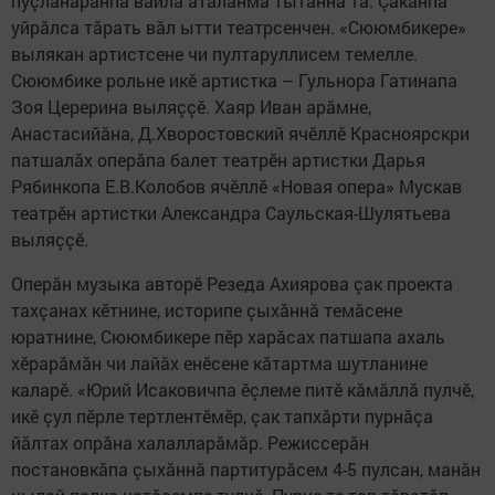
пуçланăранпа вăйлă аталанма тытăннă та. Çакăнпа
уйрăлса тăрать вăл ытти театрсенчен. «Сююмбикере»
вылякан артистсене чи пултаруллисем темелле.
Сююмбике рольне икӗ артистка – Гульнора Гатинапа
Зоя Церерина выляççӗ. Хаяр Иван арăмне,
Анастасийăна, Д.Хворостовский ячӗллӗ Красноярскри
патшалăх оперăпа балет театрӗн артистки Дарья
Рябинкопа Е.В.Колобов ячӗллӗ «Новая опера» Мускав
театрӗн артистки Александра Саульская-Шулятьева
выляççӗ.
Оперăн музыка авторӗ Резеда Ахиярова çак проекта
тахçанах кӗтнине, историпе çыхăннă темăсене
юратнине, Сююмбикере пӗр харăсах патшапа ахаль
хӗрарăмăн чи лайăх енӗсене кăтартма шутланине
каларӗ. «Юрий Исаковичпа ӗçлеме питӗ кăмăллă пулчӗ,
икӗ çул пӗрле тертлентӗмӗр, çак тапхăрти пурнăçа
йăлтах опрăна халалларăмăр. Режиссерăн
постановкăпа çыхăннă партитурăсем 4-5 пулсан, манăн