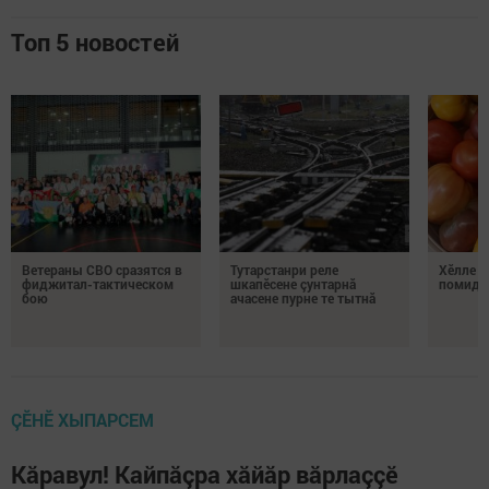
Топ 5 новостей
Ветераны СВО сразятся в
Тутарстанри реле
Хӗлле в
фиджитал-тактическом
шкапӗсене çунтарнă
помидо
бою
ачасене пурне те тытнă
ÇӖНӖ ХЫПАРСЕМ
Кăравул! Кайпăçра хăйăр вăрлаççӗ