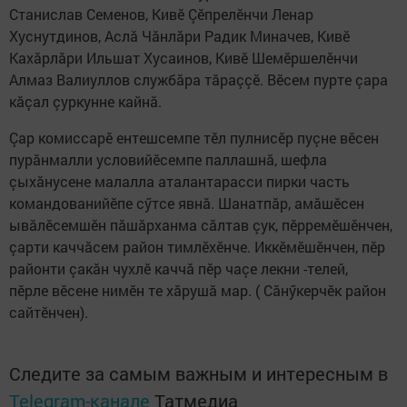
Станислав Семенов, Кивӗ Çӗпрелӗнчи Ленар
Хуснутдинов, Аслă Чăнлăри Радик Миначев, Кивӗ
Кахăрлăри Ильшат Хусаинов, Кивӗ Шемӗршелӗнчи
Алмаз Валиуллов службăра тăраççӗ. Вӗсем пурте çара
кăçал çуркунне кайнă.
Çар комиссарӗ ентешсемпе тӗл пулнисӗр пуçне вӗсен
пурăнмалли условийӗсемпе паллашнă, шефла
çыхăнусене малалла аталантарасси пирки часть
командованийӗпе сӳтсе явнă. Шанатпăр, амăшӗсен
ывăлӗсемшӗн пăшăрханма сăлтав çук, пӗрремӗшӗнчен,
çарти каччăсем район тимлӗхӗнче. Иккӗмӗшӗнчен, пӗр
районти çакăн чухлӗ каччă пӗр чаçе лекни -телей,
пӗрле вӗсене нимӗн те хăрушă мар. ( Сăнӳкерчӗк район
сайтӗнчен).
Следите за самым важным и интересным в
Telegram-канале
Татмедиа