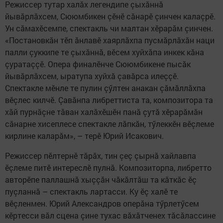
Режиссер тутар халăх легендипе çыхăннă
йывăрлăхсем, Сююмбикен çӗнӗ сăнарӗ çинчен калаçрӗ.
Ун сăмахӗсемпе, спектакль чи малтан хӗрарăм çинчен.
«Постановкăн тӗп ăнлавӗ хаярлăхпа пусмăрлăхăн наци
палли çуккипе те çыхăннă, вӗсем хуйхăпа инкек кăна
çуратаççӗ. Опера финалӗнче Сююмбикене пысăк
йывăрлăхсем, ыратупа хуйхă çавăрса илеççӗ.
Спектакле мӗнле те пулин çӳлтен анакан çăмăллăхпа
вӗçлес килчӗ. Çавăнпа либреттиста та, композитора та
хăй пурнăçне тăван халăхӗшӗн панă çутă хӗрарăмăн
сăнарне хисеплесе спектакле лăпкăн, тӳлеккӗн вӗçлеме
кирлине каларăм», – терӗ Юрий Исакович.
Режиссер пӗлтернӗ тăрăх, тин çеç çырнă хайлавпа
ӗçлеме питӗ интереслӗ пулнă. Композиторпа, либретто
авторӗпе паллашнă хыççăн чăкăлтăш та кăткăс ӗç
пуçланнă – спектакль лартасси. Ку ӗç халӗ те
вӗçленмен. Юрий Александров оперăна тӳрлетӳсем
кӗртесси вăл сцена çине тухас вăхăтченех тăсăлассине