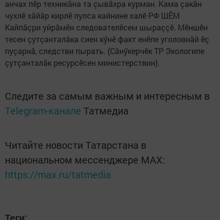
анчах пӗр техникăна та çывăхра курман. Кама çакăн
чухлӗ хăйăр кирлӗ пулса кайнине халӗ РФ ШӖМ
Кайпăçри уйрăмӗн следователӗсем шыраççӗ. Мӗншӗн
тесен çутçанталăка сиен кӳнӗ факт енӗпе уголовнăй ӗç
пуçарнă, следстви пырать. (Сăнӳкерчӗк ТР Экологипе
çутçанталăк ресурсӗсен министерствин).
Следите за самым важным и интересным в
Telegram-канале
Татмедиа
Читайте новости Татарстана в
национальном мессенджере MАХ:
https://max.ru/tatmedia
Теги: