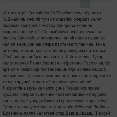
Кӗтни çитрӗ. Сентябрӗн 26-27-мӗшӗсенче Хусанти
М.Джалиль ячӗллӗ тутар патшалăх оперăпа балет
академи театрӗнче Резеда Ахиярова кӗввипе
тахçантанпа кӗтнӗ «Сююмбике» оперăн премьери
пулать. Сююмбике историлле паллă сăнар пулин те,
халиччен ун çинчен опера лартакан тупăнман. Тема
интереслӗ те, анчах историлле çăлкуçсем питӗ сахал.
Йăнăшасран асăрханни тытса тăнă темелле. Тутар
халăх поэчӗн Ренат Харисăн либреттине Раççей халăх
артисчӗ, режиссер-постановщик Юрий Александров
асăрхиччен. Сăмах май каласан, спектакль тавра питӗ
те пултаруллă, талантлă çынсем пуçтарăннă.
Либреттăна музыка чӗлхи çине Резеда Ахиярова
куçарнă, оперăн художник-постановщикӗ – Раççейӗн
тава тивӗçлӗ ӳнерçи Виктор Герасименко, хор ертӳçи
Тутарстан искусствисен тава тивӗçлӗ ӗçченӗ Любовь
Дразнина, паллă балетмейстер Давид Авдыш (Раççей