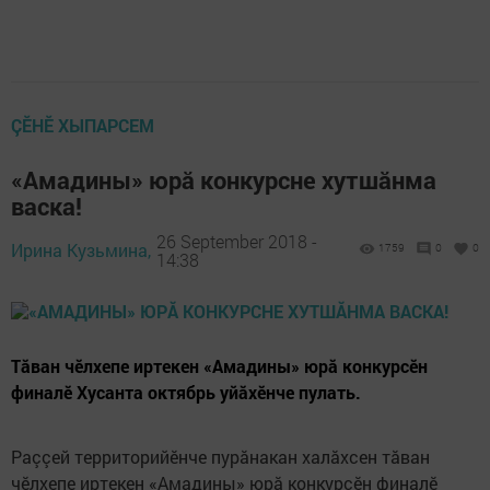
ÇӖНӖ ХЫПАРСЕМ
«Амадины» юрă конкурсне хутшăнма
васка!
26 September 2018 -
Ирина Кузьмина,
1759
0
0
14:38
Тăван чӗлхепе иртекен «Амадины» юрă конкурсӗн
финалӗ Хусанта октябрь уйăхӗнче пулать.
Раççей территорийӗнче пурăнакан халăхсен тăван
чӗлхепе иртекен «Амадины» юрă конкурсӗн финалӗ