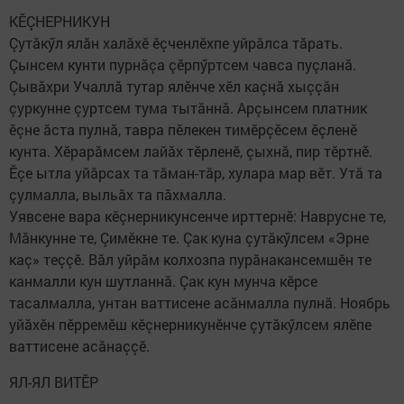
КӖÇНЕРНИКУН
Çутăкӳл ялăн халăхӗ ӗçченлӗхпе уйрăлса тăрать.
Çынсем кунти пурнăçа çӗрпӳртсем чавса пуçланă.
Çывăхри Учаллă тутар ялӗнче хӗл каçнă хыççăн
çуркунне çуртсем тума тытăннă. Арçынсем платник
ӗçне ăста пулнă, тавра пӗлекен тимӗрçӗсем ӗçленӗ
кунта. Хӗрарăмсем лайăх тӗрленӗ, çыхнă, пир тӗртнӗ.
Ӗçе ытла уйăрсах та тăман-тăр, хулара мар вӗт. Утă та
çулмалла, выльăх та пăхмалла.
Уявсене вара кӗçнерникунсенче ирттернӗ: Наврусне те,
Мăнкунне те, Çимӗкне те. Çак куна çутăкӳлсем «Эрне
каç» теççӗ. Вăл уйрăм колхозпа пурăнакансемшӗн те
канмалли кун шутланнă. Çак кун мунча кӗрсе
тасалмалла, унтан ваттисене асăнмалла пулнă. Ноябрь
уйăхӗн пӗрремӗш кӗçнерникунӗнче çутăкӳлсем ялӗпе
ваттисене асăнаççӗ.
ЯЛ-ЯЛ ВИТӖР