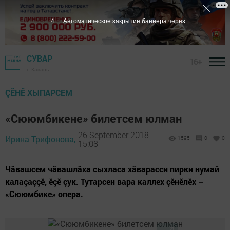
3
Автоматическое закрытие баннера через
СУВАР
16+
г. Казань
ÇӖНӖ ХЫПАРСЕМ
«Сююмбикене» билетсем юлман
26 September 2018 -
Ирина Трифонова,
1595
0
0
15:08
Чăвашсем чăвашлăха сыхласа хăварасси пирки нумай
калаçаççӗ, ӗçӗ çук. Тутарсен вара каллех çӗнӗлӗх –
«Сююмбике» опера.