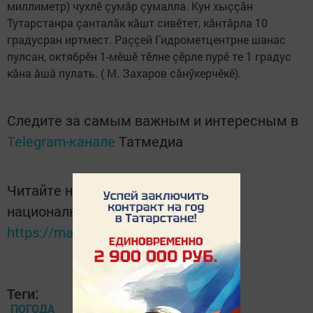
миллиметр) чухлӗ çумăр çумалла. Кун хыççăн
Тутарстанра çанталăк кăшт сивӗтет, кăнтăрла 10
градусран иртмест. Раççей Гидрометцентрне шанас
пулсан, октябрӗн 1-мӗшӗ тӗлне çӗрле пурӗ те 1 градус
кăна ăшă пулать. ( М. Захаров сăнӳкерчӗкӗ).
Следите за самым важным и интересным в
Telegram-канале
Татмедиа
Читайте новости Татарстана в
национальном мессенджере MАХ:
https://max.ru/tatmedia
Теги:
ПОГОДА