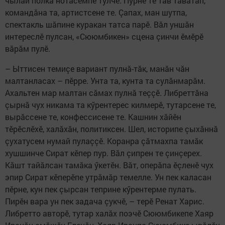
чылай полка нотăсемпе тулчӗ. Пурне те тав тăватăп,
командăна та, артистсене те. Çапах, ман шутпа,
спектакль шăпине куракан татса парӗ. Вăл уншăн
интереслӗ пулсан, «Сююмбикен» сцена çинчи ӗмӗрӗ
вăрăм пулӗ.
– Ыттисен темиçе вариант пулнă-тăк, манăн чăн
малтанласах – пӗрре. Унта та, кунта та сулăнмарăм.
Ахальтен мар малтан сăмах пулнă теççӗ. Либреттăна
çырнă чух никама та кӳрентерес килмерӗ, тутарсене те,
вырăссене те, конфессисене те. Кашнин хăйӗн
тӗрӗслӗхӗ, халăхăн, политиксен. Шел, историпе çыхăннă
çухатусем нумай пулаççӗ. Коранра çăтмахпа тамăк
хушшинче Сират кӗпер пур. Вăл çипрен те çинçерех.
Кăшт тайăлсан тамăка ӳкетӗн. Вăт, оперăпа ӗçленӗ чух
эпир Сират кӗперӗпе утрăмăр темелле. Ун пек каласан
пӗрне, кун пек çырсан теприне кӳрентерме пулать.
Пирӗн вара ун пек задача çукчӗ, – терӗ Ренат Харис.
Либретто авторӗ, тутар халăх поэчӗ Сююмбикепе Хаяр