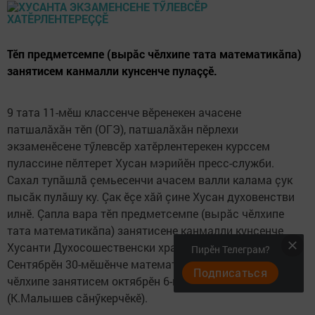
Тӗп предметсемпе (вырăс чӗлхипе тата математикăпа)
занятисем канмалли кунсенче пулаççӗ.
9 тата 11-мӗш классенче вӗренекен ачасене
патшалăхăн тӗп (ОГЭ), патшалăхăн пӗрлехи
экзаменӗсене тӳлевсӗр хатӗрлентерекен курссем
пулассине пӗлтерет Хусан мэрийӗн пресс-служби.
Сахал тупăшлă çемьесенчи ачасем валли калама çук
пысăк пулăшу ку. Çак ӗçе хăй çине Хусан духовенстви
илнӗ. Çапла вара тӗп предметсемпе (вырăс чӗлхипе
тата математикăпа) занятисене канмалли кунсенче
Хусанти Духосошественски храмӗнче йӗркелеççӗ.
Пирӗн Телеграм?
Сентябрӗн 30-мӗшӗнче математикăпа пулать. Вырăс
Подписаться
чӗлхипе занятисем октябрӗн 6-мӗшӗнчен пуçланаççӗ.
(К.Малышев сăнӳкерчӗкӗ).