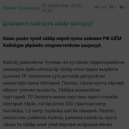
25 September 2018 -
Ирина Кузьмина,
1418
0
0
14:24
Кама çакăн чухлӗ хăйăр кирлӗ пулса кайнине РФ ШӖМ
Кайпăçри уйрăмӗн следователӗсем шыраççӗ.
Кайпăç районӗнчи Чутеево ял хутлăхӗн территорийӗнче
никамран ирӗк ыйтмасăр хăйăр илни пирки вырăнти
çынсем ТР Экологипе çутçанталăк ресурсӗсен
министерствине пӗлтернӗ. Паллах, сăмах кунта пӗр-икӗ
кӗреçе çинчен пымасть. Хăйăра машинăпах
турттарнă. ТР Экологи министерствин пресс-служби
пӗлтернӗ тăрăх, сăтăрçăсем 550 тăваткал метр
пысăкăш, 1,6 метр тарăнăш шăтăк хăварнă. Паллах,
экологсем çийӗнчех Кайпăç районне кайнă-ха, кунта
чăнах та хăйăр илнӗ çӗнӗ йӗрсене асăрханă вӗсем,