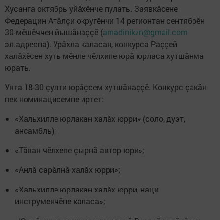
Хусанта октябрь уйăхӗнче пулать. Заявкăсене
Федерацин Атăлçи округӗнчи 14 регионтан сентябрӗн
30-мӗшӗччен йышăнаççӗ (
amadinikzn@gmail.com
эл.адреспа). Урăхла каласан, конкурса Раççей
халăхӗсен хуть мӗнле чӗлхипе юрă юрласа хутшăнма
юрать.
Унта 18-30 çулти юрăçсем хутшăнаççӗ. Конкурс çакăн
пек номинацисемпе иртет:
«Хальхилле юрлакан халăх юрри» (соло, дуэт,
ансамбль);
«Тăван чӗлхепе çырнă автор юри»;
«Анлă сарăлнă халăх юрри»;
«Хальхилле юрлакан халăх юрри, наци
инструменчӗпе каласа»;