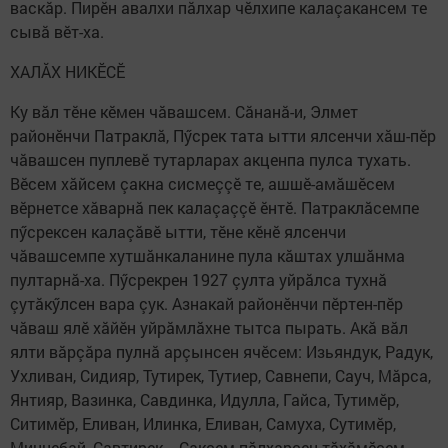
васкăр. Пирӗн авалхи пăлхар чӗлхипе калаçакансем те
сывă вӗт-ха.
ХАЛĂХ НИКӖСӖ
Ку вăл тӗне кӗмен чăвашсем. Сăнанă-и, Элмет
районӗнчи Патраклă, Пӳсрек тата ытти ялсенчи хăш-пӗр
чăвашсен пуплевӗ тутарларах акценпа пулса тухать.
Вӗсем хăйсем çакна сисмеççӗ те, ашшӗ-амăшӗсем
вӗрнетсе хăварнă пек калаçаççӗ ӗнтӗ. Патраклăсемпе
пӳсрексен калаçăвӗ ытти, тӗне кӗнӗ ялсенчи
чăвашсемпе хутшăнкаланине пула кăштах улшăнма
пултарнă-ха. Пӳсрекрен 1927 çулта уйрăлса тухнă
çутăкӳлсен вара çук. Азнакай районӗнчи пӗртен-пӗр
чăваш ялӗ хăйӗн уйрăмлăхне тытса пырать. Акă вăл
ялти вăрçăра пулнă арçынсен ячӗсем: Изьяндук, Радук,
Ухливан, Сидияр, Тутирек, Тутиер, Савнепи, Сауч, Мăрса,
Янтияр, Вазинка, Савдинка, Идулла, Гайса, Тутимӗр,
Ситимӗр, Еливан, Илинка, Еливан, Самуха, Сутимӗр,
Миннебай, Савтирек... Çаксем пăлхарсен тăхăмӗсем