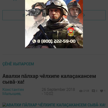
Перейти на страницу новости
ÇӖНӖ ХЫПАРСЕМ
Авалхи пăлхар чӗлхипе калаçакансем
сывă-ха!
Константин
26 September 2018
2105
0
1
Малышев,
- 10:02