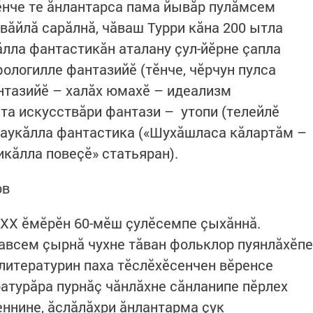
ӗнче те ăнлантарса пама йывăр пулăмсем
вăйлă сарăлнă, чăваш Турри кăна 200 ытла
ăлла фантастикăн аталану çул-йӗрне çапла
ологилле фантазийӗ (тӗнче, чӗрчун пулса
антазийӗ – халăх юмахӗ – идеализм
та искусствăри фантази – утопи (телейлӗ
наукăлла фантастика («Шухăшласа кăлартăм –
кăлла повеçӗ» статьяран).
ов
 ХХ ӗмӗрӗн 60-мӗш çулӗсемпе çыхăннă.
авсем çырнă чухне тăван фольклор пуянлăхӗпе
 литературин паха тӗслӗхӗсенчен вӗренсе
атурăра пурнăç чăнлăхне сăнланипе пӗрлех
ннине, ăслăлăхри ăнлантарма çук