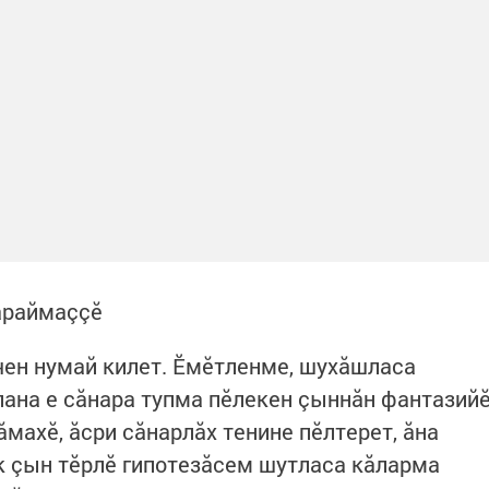
араймаççӗ
чен нумай килет. Ӗмӗтленме, шухăшласа
лана е сăнара тупма пӗлекен çыннăн фантазий
ăмахӗ, ăсри сăнарлăх тенине пӗлтерет, ăна
к çын тӗрлӗ гипотезăсем шутласа кăларма