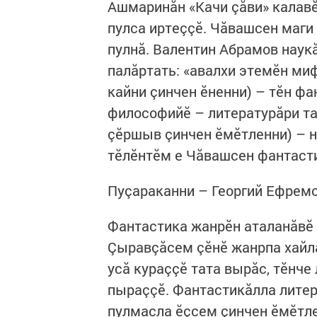
Ашмаринăн «Качи çăви» калав
пулса иртеççӗ. Чăвашсен маги 
пулнă. Валентин Абрамов наук
палăртать: «авалхи этемӗн миф
кайни çинчен ӗненни) – тӗн ф
философийӗ – литературăри та
çӗршыв çинчен ӗмӗтленни) – 
тӗлӗнтӗм е Чăвашсен фантасти
Пуçараканни – Георгий Ефрем
Фантастика жанрӗн аталанăвӗ
Çыравçăсем çӗнӗ жанрпа хайл
усă кураççӗ тата вырăс, тӗнче
пыраççӗ. Фантастикăлла литер
пулмасла ӗçсем çинчен ӗмӗтле