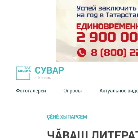
СУВАР
г. Казань
Фотогалереи
Опросы
Актуальное вид
ÇӖНӖ ХЫПАРСЕМ
ЧĂВАШ ЛИТЕРА