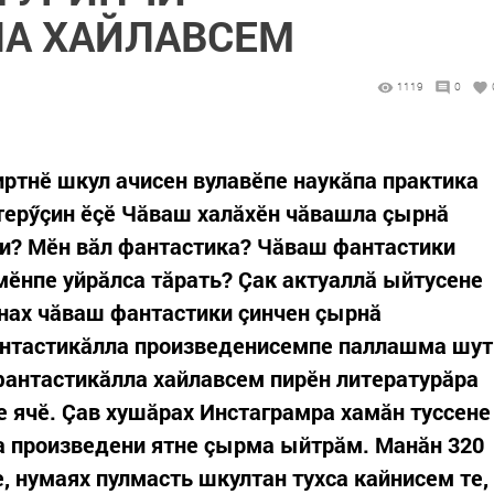
А ХАЙЛАВСЕМ
1119
0
иртнӗ шкул ачисен вулавӗпе наукăпа практика
терӳçин ӗçӗ Чăваш халăхӗн чăвашла çырнă
-и? Мӗн вăл фантастика? Чăваш фантастики
мӗнпе уйрăлса тăрать? Çак актуаллă ыйтусене
анах чăваш фантастики çинчен çырнă
антастикăлла произведенисемпе паллашма шут
фантастикăлла хайлавсем пирӗн литературăра
е ячӗ. Çав хушăрах Инстаграмра хамăн туссене
а произведени ятне çырма ыйтрăм. Манăн 320
, нумаях пулмасть шкултан тухса кайнисем те,