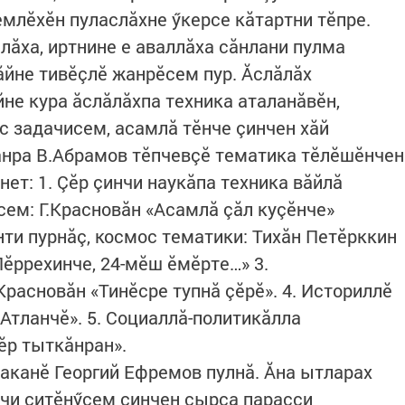
емлӗхӗн пуласлăхне ӳкерсе кăтартни тӗпре.
лăха, иртнине е аваллăха сăнлани пулма
ăйне тивӗçлӗ жанрӗсем пур. Ăслăлăх
не кура ăслăлăхпа техника аталанăвӗн,
с задачисем, асамлă тӗнче çинчен хăй
анра В.Абрамов тӗпчевçӗ тематика тӗлӗшӗнчен
ет: 1. Çӗр çинчи наукăпа техника вăйлă
сем: Г.Красновăн «Асамлă çăл куçӗнче»
нти пурнăç, космос тематики: Тихăн Петӗрккин
Пӗррехинче, 24-мӗш ӗмӗрте…» 3.
расновăн «Тинӗсре тупнă çӗрӗ». 4. Историллӗ
Атланчӗ». 5. Социаллă-политикăлла
ӗр тыткăнран».
аканӗ Георгий Ефремов пулнă. Ăна ытларах
нчи çитӗнӳсем çинчен çырса парасси