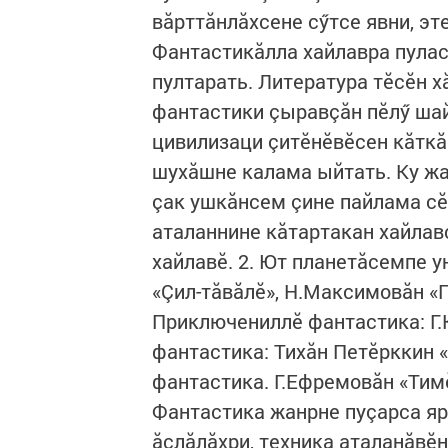
вăрттăнлăхсене сӳтсе явни, эт
Фантастикăлла хайлавра пулас
пултарать. Литература тӗсӗн х
фантастики çыравçăн пӗлӳ шай
цивилизаци çитӗнӗвӗсен кăткă
шухăшне калама ыйтать. Ку ж
çак ушкăнсем çине пайлама сӗн
аталаннине кăтартакан хайлав
хайлавӗ. 2. Ют планетăсемпе у
«Çил-тăвăлӗ», Н.Максимовăн «
Приключениллӗ фантастика: Г.К
фантастика: Тихăн Петӗрккин «
фантастика. Г.Ефремовăн «Тим
Фантастика жанрне пуçарса яр
ăслăлăхри, техника аталанăвӗ