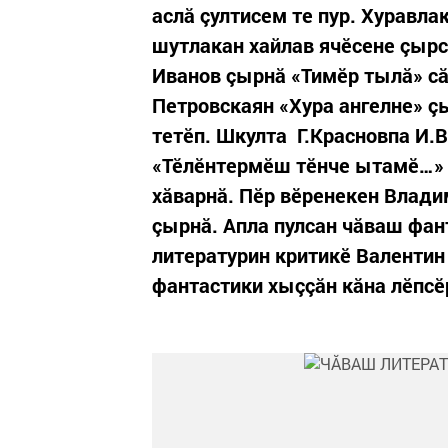
аслă çултисем те пур. Хуравл
шутлакан хайлав ячӗсене çырс
Иванов çырнă «Тимӗр тылă» с
Петровскаян «Хура ангелне» ç
тетӗп. Шкулта Г.Красновпа И.
«Тӗлӗнтермӗш тӗнче ытамӗ…» 
хăварнă. Пӗр вӗренекен Влад
çырнă. Апла пулсан чăваш фа
литературин критикӗ Валентин
фантастики хыççăн кăна лӗпс