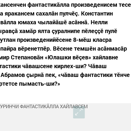
акансенчен фантастикăлла произведенисем тесе
а яракансем сахалăн пулчӗç. Константин
ăвăлла юмаха чылайăшӗ асăннă. Нелли
ыравçă хамăр ялта çуралнипе пӗлеççӗ пулӗ
Вутлан произведенийӗсене 8-мӗш класра
пайра вӗренетпӗр. Вӗсене темшӗн асăнмасăр
имир Степановăн «Юлашки вӗçев» хайлавне
нтастики чăвашсене кирлех-ши? Чăваш
 Абрамов çырнă пек, «чăваш фантастики тӗнче
ӗртетсе пымасть-ши?»