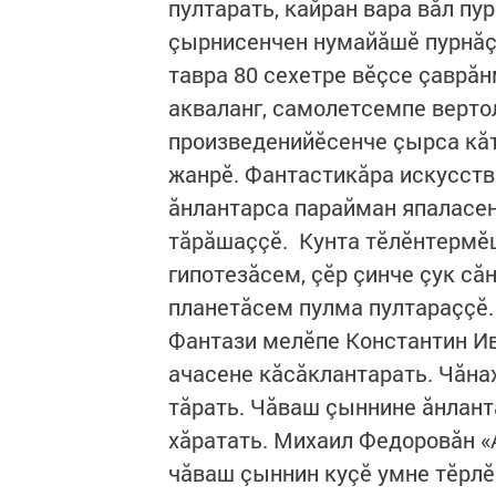
пултарать, кайран вара вăл пу
çырнисенчен нумайăшӗ пурнăçл
тавра 80 сехетре вӗçсе çаврăн
акваланг, самолетсемпе верто
произведенийӗсенче çырса кăт
жанрӗ. Фантастикăра искусств
ăнлантарса парайман япаласен
тăрăшаççӗ. Кунта тӗлӗнтермӗш 
гипотезăсем, çӗр çинче çук сă
планетăсем пулма пултараççӗ.
Фантази мелӗпе Константин И
ачасене кăсăклантарать. Чăнах
тăрать. Чăваш çыннине ăнлан
хăратать. Михаил Федоровăн «
чăваш çыннин куçӗ умне тӗрлӗ 