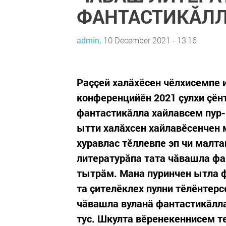
ФАНТАСТИКĂЛЛ
admin,
10 December 2021 - 13:16
Раççей халăхӗсен чӗлхисемпе 
конференцийӗн 2021 çулхи çӗн
фантастикăлла хайлавсем пур
ытти халăхсен хайлавӗсенчен 
хуравлас тӗллевпе эп чи малт
литературăпа тата чăвашла ф
тытрăм. Мана пуринчен ытла 
та çителӗклех пулни тӗлӗнтерс
чăвашла вуланă фантастикăлл
тус. Шкулта вӗренекеннисем те