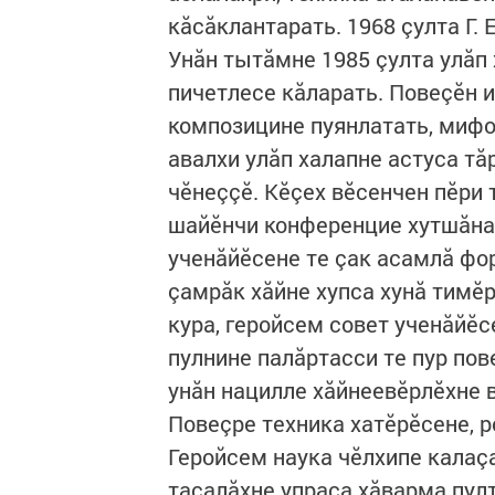
кăсăклантарать. 1968 çулта Г.
Унăн тытăмне 1985 çулта улăп
пичетлесе кăларать. Повеçӗн 
композицине пуянлатать, мифо
авалхи улăп халапне астуса тă
чӗнеççӗ. Кӗçех вӗсенчен пӗри
шайӗнчи конференцие хутшăна
ученăйӗсене те çак асамлă фо
çамрăк хăйне хупса хунă тимӗ
кура, геройсем совет ученăйӗс
пулнине палăртасси те пур пов
унăн нацилле хăйнеевӗрлӗхне в
Повеçре техника хатӗрӗсене, р
Геройсем наука чӗлхипе калаçа
тасалăхне упраса хăварма пулт