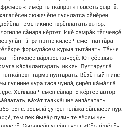
 Ефремов «Тимӗр тыткăнран» повесть çырнă.
 халапӗсен сюжечӗпе пуянлатса çӗнӗрен
идейăпа тематикине тарăнлатать автор,
логилле сăнара кӗртет. Икӗ çамрăк тӗпчевçӗ
рса улăп тăпри патне килсе Чемен паттăра
 тӗлӗкре формулăсем курма тытăнать. Тӗнче
кан тӗпчевçе вăрласа каяççӗ. Ют çӗршыв
рмула кăсăклантарать иккен. Пултаруллă
р тыткăнран тарма пултарать. Вăхăт ыйтнине
ем пулнине кура таса чунлă, çирӗп кăмăллă
еçре. Хайлава Чемен сăнарне кӗртсе автор
ăйлатать, вăхăт талккăшне анлăлатать.
оботсене, асамлă çутçанталăка сăнласси пур.
ççӗ, тем пек йывăр пулин те вӗсем чун
араççӗ. Çыравçăн унсăр пуçне «Çӗр тӗнӗлӗ»,