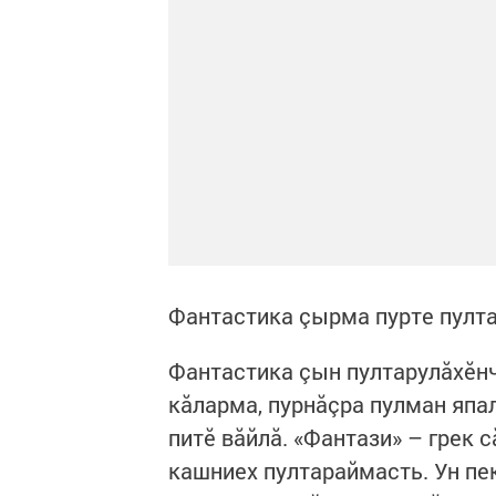
Фантастика çырма пурте пулт
Фантастика çын пултарулăхӗн
кăларма, пурнăçра пулман япа
питӗ вăйлă. «Фантази» – грек с
кашниех пултараймасть. Ун пе