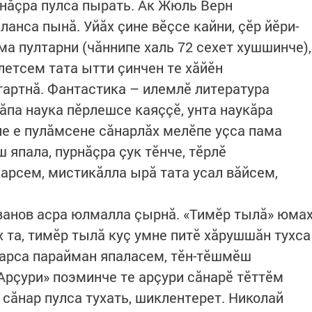
рнăçра пулса пырать. Ак Жюль Верн
анса пынă. Уйăх çине вӗçсе кайни, çӗр йӗри-
ма пултарни (чăннипе халь 72 сехет хушшинче),
летсем тата ытти çинчен те хăйӗн
артнă. Фантастика – илемлӗ литература
ăпа наука пӗрлешсе каяççӗ, унта наукăра
е е пулăмсене сăнарлăх мелӗпе уçса пама
япала, пурнăçра çук тӗнче, тӗрлӗ
нарсем, мистикăлла ырă тата усал вăйсем,
ванов асра юлмалла çырнă. «Тимӗр тылă» юма
 та, тимӗр тылă куç умне питӗ хăрушшăн тухса
тарса парайман япаласем, тӗн-тӗшмӗш
Арçури» поэминче те арçури сăнарӗ тӗттӗм
сăнар пулса тухать, шиклентерет. Николай