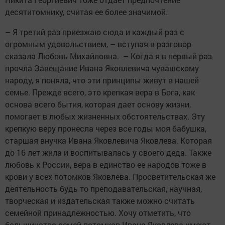
десятитомнику, считая ее более значимой.
– Я третий раз приезжаю сюда и каждый раз с
огромным удовольствием, – вступая в разговор
сказала Любовь Михайловна. – Когда я в первый раз
прочла Завещание Ивана Яковлевича чувашскому
народу, я поняла, что эти принципы живут в нашей
семье. Прежде всего, это крепкая вера в Бога, как
основа всего бытия, которая дает основу жизни,
помогает в любых жизненных обстоятельствах. Эту
крепкую веру пронесла через все годы моя бабушка,
старшая внучка Ивана Яковлевича Яковлева. Которая
до 16 лет жила и воспитывалась у своего деда. Также
любовь к России, вера в единство ее народов тоже в
крови у всех потомков Яковлева. Просветительская же
деятельность будь то преподавательская, научная,
творческая и издательская также можно считать
семейной принадлежностью. Хочу отметить, что
большинство семей потомков Ивана Яковлева имеют