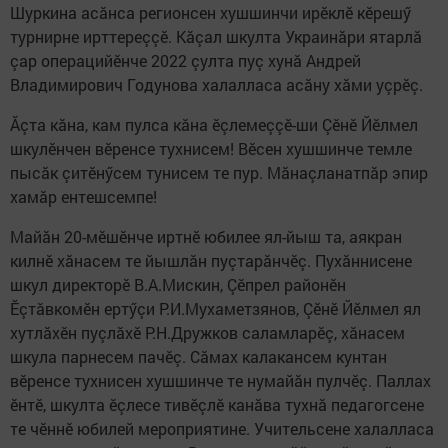
Шуркина асăнса регионсен хушшинчи ирӗклӗ кӗрешӳ
турнирне ирттереççӗ. Кăçал шкулта Украинăри ятарлă
çар операцийӗнче 2022 çулта пуç хунă Андрей
Владимирович Годунова халалласа асăну хăми уçрӗç.
Ăçта кăна, кам пулса кăна ӗçлемеççӗ-ши Çӗнӗ Йӗлмел
шкулӗнчен вӗренсе тухнисем! Вӗсен хушшинче темле
пысăк çитӗнӳсем тунисем те пур. Мăнаçланатпăр эпир
хамăр ентешсемпе!
Майăн 20-мӗшӗнче иртнӗ юбилее ял-йыш та, аякран
килнӗ хăнасем те йышлăн пуçтарăнчӗç. Пухăннисене
шкул директорӗ В.А.Мискин, Çӗпрел районӗн
Ӗçтăвкомӗн ертӳçи Р.И.Мухаметзянов, Çӗнӗ Йӗлмел ял
хутлăхӗн пуçлăхӗ Р.Н.Дружков саламларӗç, хăнасем
шкула парнесем пачӗç. Сăмах калакансем кунтан
вӗренсе тухнисен хушшинче те нумайăн пулчӗç. Паллах
ӗнтӗ, шкулта ӗçлесе тивӗçлӗ канăва тухнă педагогсене
те чӗннӗ юбилей мероприятине. Учительсене халалласа