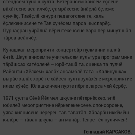
стендсем тунă шкулта. Ветерансем хăйсем ӗçленӗ
вăхăтсене аса илчӗç, çамрăксене ăнăçлă ӗçлеме
сунчӗç. Тивӗçлӗ канури педагогсене те, халь
ӗçлекеннисене те Тав хучӗсем парса чысларӗç.
Пурнăçран уйрăлнă вӗрентекенсене вара пӗр минут шăп
тăрса асăнчӗç.
Кунашкал мероприяти концертсăр пулманни паллă
ӗнтӗ. Шкул ачисемпе учительсем культура программине
тăрăшсах хатӗрленӗ – юрă-ташă та, сценка та пулчӗ.
Районти «Хӗлхем» халăх ансамблӗ тата «Калинушка»
вырăс халăх хорӗ те хăйсен пултарулăхӗпе мероприятие
илем кӳчӗç. Юлашкинчен пурте пӗрле ларса чей ӗçрӗç.
1971 çулта Çӗнӗ Йӗлмел шкулне пӗтернӗскер, эпӗ
юбилей мероприятине йӗркелекенсене, спонсорсене,
уява килнисене чӗререн тав тăватăп. Хăвăрăн иккӗмӗш
килӗре – тăван шкула – ан манăр. Тепре тӗл пуличчен!
Геннадий КАРСАКОВ.