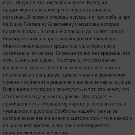
есть. Ощущал это чисто физически. Который
продолжает свое посмертное существование в
потомках. В первую очередь я думал не про себя, а про
бабушку Екатерину Алексеевну Некрасову, которая
воспитывалась в семье Яковлева и до 16 лет жила в
Симбирске и была практически дочкой Яковлева.
Многое яковлевское передалось ей, а через нее и
остальным потомкам. Словами точно не передашь, это
есть с большой буквы. Во-вторых, это узнаваемо
физически, хоть от Яковлева меня отделяет немало
поколений, я праправнук, однако знаю на физическом
уровне, что значит чувашские и волжские черты в лице.
В принципе это трудно перепутать, и тот, кто знает, что
это такое всегда узнает в другом. Это радует –
приобщенность к большому народу, у которого есть и
чувашское, и русское. Особость нашей страны, ее
историческое величие заключается в том, что в каждом
из нас много кровей, и все они синтезируются
принадлежностью к России.