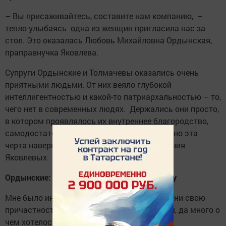
– Вы присаживайтесь, составите нам компанию, –
тепло улыбаясь одна из женщин пригласила нас за
стол. Это оказалась Любовь Михайловна Ордынская,
праправнучка Яковлева.
Супруги Ордынские и Толмачевы оказались очень
приятными людьми. От них веяло глубокой
интеллигентностью и какой-то патриархальностью – то,
чего нет в современных людях. Держались они просто,
в котором проявлялось их внутреннее благородство,
самодостаточность, православность. Именно эта
черта наверное и связывает многие поколения
Яковлевых.
Ордынские: тяга к просветительскому труду
Мне было интересно узнать, чувствуют ли они свою
причастность к Яковлеву. Что думают о нем, да много о
чем хотелось поговорить с ними.