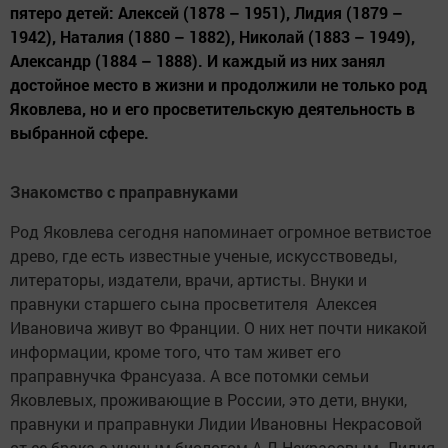
пятеро детей: Алексей (1878 – 1951), Лидия (1879 –
1942), Наталия (1880 – 1882), Николай (1883 – 1949),
Александр (1884 – 1888). И каждый из них занял
достойное место в жизни и продолжили не только род
Яковлева, но и его просветительскую деятельность в
выбранной сфере.
Знакомство с праправнуками
Род Яковлева сегодня напоминает огромное ветвистое
древо, где есть известные ученые, искусствоведы,
литераторы, издатели, врачи, артисты. Внуки и
правнуки старшего сына просветителя Алексея
Ивановича живут во Франции. О них нет почти никакой
информации, кроме того, что там живет его
праправнучка Франсуаза. А все потомки семьи
Яковлевых, проживающие в России, это дети, внуки,
правнуки и праправнуки Лидии Ивановны Некрасовой
от ее брака с ученым биологом А.Д.Некрасовым. Лидия