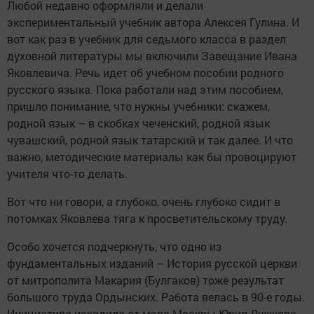
Любой недавно оформляли и делали
экспериментальный учебник автора Алексея Гулина. И
вот как раз в учебник для седьмого класса в раздел
духовной литературы мы включили Завещание Ивана
Яковлевича. Речь идет об учебном пособии родного
русского языка. Пока работали над этим пособием,
пришло понимание, что нужны учебники: скажем,
родной язык – в скобках чеченский, родной язык
чувашский, родной язык татарский и так далее. И что
важно, методические материалы как бы провоцируют
учителя что-то делать.
Вот что ни говори, а глубоко, очень глубоко сидит в
потомках Яковлева тяга к просветительскому труду.
Особо хочется подчеркнуть, что одно из
фундаментальных изданий – История русской церкви
от митрополита Макария (Булгаков) тоже результат
большого труда Ордынских. Работа велась в 90-е годы.
Инициатива исходила от мэра Москвы Юрия Лужкова,