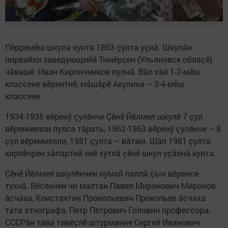
Пӗрремӗш шкула кунта 1863 çулта уçнă. Шкулăн
пирвайхи заведующийӗ Тимӗрçен (Ульяновск облаçӗ)
чăвашӗ Иван Кирпичников пулнă. Вăл хăй 1-2-мӗш
классене вӗрентнӗ, мăшăрӗ Акулина – 3-4-мӗш
классене.
1934-1935 вӗренӳ çулӗнче Çӗнӗ Йӗлмел шкулӗ 7 çул
вӗренмелли пулса тăрать, 1962-1963 вӗренӳ çулӗнче – 8
çул вӗренмелли, 1981 çулта – вăтам. Шăп 1981 çулта
кирпӗчрен хăпартнă икӗ хутлă çӗнӗ шкул уçăлнă кунта.
Çӗнӗ Йӗлмел шкулӗнчен нумай паллă çын вӗренсе
тухнă. Вӗсенчен чи малтан Павел Миронович Миронов
ăсчаха, Константин Прокопьевич Прокопьев ăсчаха
тата этнографа, Петр Петрович Головин профессора,
СССРăн тава тивӗçлӗ штурманне Сергей Иванович