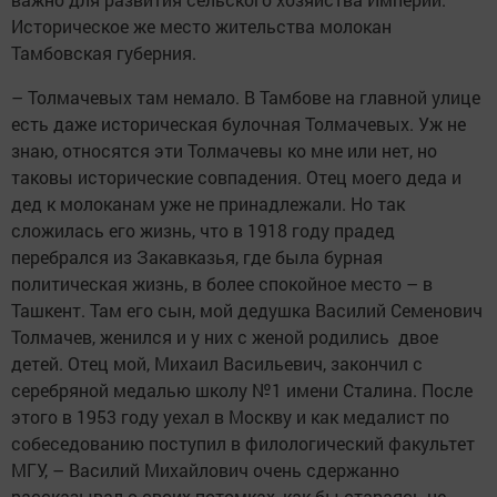
Историческое же место жительства молокан
Тамбовская губерния.
– Толмачевых там немало. В Тамбове на главной улице
есть даже историческая булочная Толмачевых. Уж не
знаю, относятся эти Толмачевы ко мне или нет, но
таковы исторические совпадения. Отец моего деда и
дед к молоканам уже не принадлежали. Но так
сложилась его жизнь, что в 1918 году прадед
перебрался из Закавказья, где была бурная
политическая жизнь, в более спокойное место – в
Ташкент. Там его сын, мой дедушка Василий Семенович
Толмачев, женился и у них с женой родились двое
детей. Отец мой, Михаил Васильевич, закончил с
серебряной медалью школу №1 имени Сталина. После
этого в 1953 году уехал в Москву и как медалист по
собеседованию поступил в филологический факультет
МГУ, – Василий Михайлович очень сдержанно
рассказывал о своих потомках, как бы стараясь не