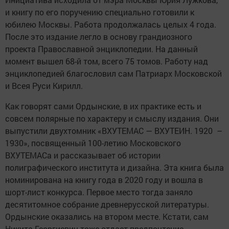
и книгу по его поручению специально готовили к
юбилею Москвы. Работа продолжалась целых 4 года.
После это издание легло в основу грандиозного
проекта Православной энциклопедии. На данный
момент вышел 68-й том, всего 75 томов. Работу над
энциклопедией благословил сам Патриарх Московской
и Всея Руси Кирилл.
Как говорят сами Ордынские, в их практике есть и
совсем полярные по характеру и смыслу издания. Они
выпустили двухтомник «ВХУТЕМАС — ВХУТЕИН. 1920 –
1930», посвященный 100-летию Московского
ВХУТЕМАСа и рассказывает об истории
полиграфического института и дизайна. Эта книга была
номинирована на книгу года в 2020 году и вошла в
шорт-лист конкурса. Первое место тогда заняло
десятитомное собрание древнерусской литературы.
Ордынские оказались на втором месте. Кстати, сам
Никита Георгиевич тоже отдает предпочтение