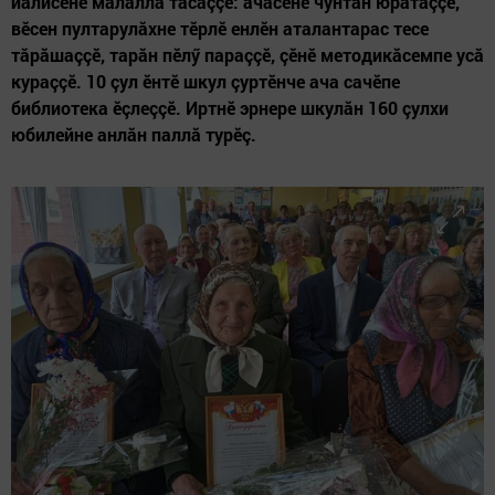
йăлисене малалла тăсаççӗ: ачасене чунтан юратаççӗ,
вӗсен пултарулăхне тӗрлӗ енлӗн аталантарас тесе
тăрăшаççӗ, тарăн пӗлӳ параççӗ, çӗнӗ методикăсемпе усă
кураççӗ. 10 çул ӗнтӗ шкул çуртӗнче ача сачӗпе
библиотека ӗçлеççӗ. Иртнӗ эрнере шкулăн 160 çулхи
юбилейне анлăн паллă турӗç.