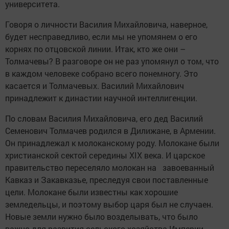
университета.
Говоря о личности Василия Михайловича, наверное,
будет несправедливо, если мы не упомянем о его
корнях по отцовской линии. Итак, кто же они –
Толмачевы? В разговоре он не раз упомянул о том, что
в каждом человеке собрано всего понемногу. Это
касается и Толмачевых. Василий Михайлович
принадлежит к династии научной интеллигенции.
По словам Василия Михайловича, его дед Василий
Семенович Толмачев родился в Дилижане, в Армении.
Он принадлежал к молоканскому роду. Молокане были
христианской сектой середины XIX века. И царское
правительство переселяло молокан на завоеванный
Кавказ и Закавказье, преследуя свои поставленные
цели. Молокане были известны как хорошие
земледельцы, и поэтому выбор царя был не случаен.
Новые земли нужно было возделывать, что было
важно для развития сельского хозяйства Империи.