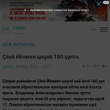
3
Автоматическое закрытие баннера через
СУВАР
16+
г. Казань
ÇӖНӖ ХЫПАРСЕМ
Çӗнӗ Йӗлмел шкулӗ 160 çулта
admin,
28 May 2023 - 10:11
836
0
0
Çӗпрел районӗнчи Çӗнӗ Йӗлмел шкулӗ акă ӗнтӗ 160 çул
ачасемпе вӗрентекенсене кунсерен кӗтсе илсе ăсатса
ярать. Владимир Александрович Мискин ертсе
пыракан шкулта халӗ 63 ача вӗренет, педагогсен шучӗ
17. Паянхи вӗрентекенсем маларах ӗçленисен ырă