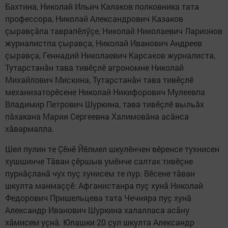
Бахтина, Николай Ильич Калаков полковника тата
профессора, Николай Александрович Казаков
çыравçăпа таврапӗлӳçе, Николай Николаевич Ларионов
журналистпа çыравçа, Николай Иванович Андреев
çыравçа, Геннадий Николаевич Карсаков журналиста,
Тутарстанăн тава тивӗçлӗ агрономне Николай
Михайлович Мискина, Тутарстанăн тава тивӗçлӗ
механизаторӗсене Николай Никифорович Мулеевпа
Владимир Петрович Шуркина, тава тивӗçлӗ выльăх
пăхакана Мария Сергеевна Халимовăна асăнса
хăвармалла.
Шел пулин те Çӗнӗ Йӗлмел шкулӗнчен вӗренсе тухнисен
хушшинче Тăван çӗршыв умӗнче салтак тивӗçне
пурнăçланă чух пуç хунисем те пур. Вӗсене тăван
шкулта манмаççӗ: Афганистанра пуç хунă Николай
Федорович Пришельцева тата Чечняра пуç хунă
Александр Иванович Шуркина халалласа асăну
хăмисем уçнă. Юлашки 20 çул шкулта Александр