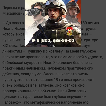
Первым в разговор вступил супруг Любови
Михайловны Никита Георгиевич.
– До своего предыдущего приезда сюда, к 160-летию
Ивана Яковлевича Яковлева, я перечитал его труды,
которые хранятся в нашем доме. Любина мама –
пушкинист. У нас большая библиотека по литературе
XIX века. Там есть две полки, посвященные двум
личностям – Пушкину и Яковлеву. На меня глубокое
впечатление произвело то, что помимо своей мудрости,
библейской мудрости, Иван Яковлевич был очень
практичным человеком, человеком практического
действия, склада ума. Здесь в школе это очень
чувствуется, вот это здание 19-го века производит
очень большое впечатление. Оно крепкое, оно
пропорциональное в объемах. Иван Яковлевич –
цельная натура, также был глубоко верующим
человеком, это метафизическое наполнение его