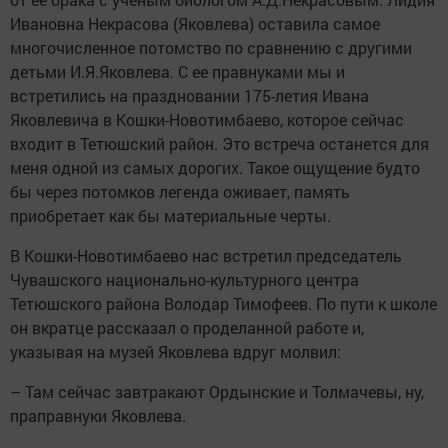
Ивановна Некрасова (Яковлева) оставила самое
многочисленное потомство по сравнению с другими
детьми И.Я.Яковлева. С ее правнуками мы и
встретились на праздновании 175-летия Ивана
Яковлевича в Кошки-Новотимбаево, которое сейчас
входит в Тетюшский район. Это встреча останется для
меня одной из самых дорогих. Такое ощущение будто
бы через потомков легенда оживает, память
приобретает как бы материальные черты.
В Кошки-Новотимбаево нас встретил председатель
Чувашского национально-культурного центра
Тетюшского района Володар Тимофеев. По пути к школе
он вкратце рассказал о проделанной работе и,
указывая на музей Яковлева вдруг молвил:
– Там сейчас завтракают Ордынские и Толмачевы, ну,
праправнуки Яковлева.