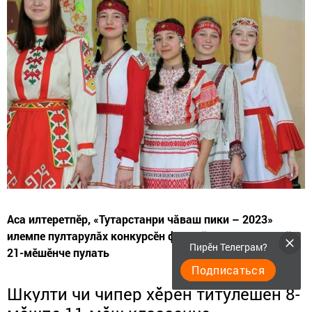
Аса илтеретпӗр, «Тутарстанри чăваш пики – 2023»
илемпе пултарулăх конкурсӗн финалӗ Хусанта апрелӗн
Пирӗн Телеграм?
21-мӗшӗнче пулать
Подписаться
Шкулти чи чипер хӗрӗн титулӗшӗн 8-