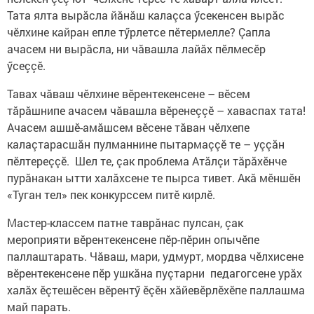
Тата ялта вырăсла йăнăш калаçса ӳсекенсен вырăс
чӗлхине кайран епле тӳрлетсе пӗтермелле? Çапла
ачасем ни вырăсла, ни чăвашла лайăх пӗлмесӗр
ӳсеççӗ.
Тавах чăваш чӗлхине вӗрентекенсене – вӗсем
тăрăшнипе ачасем чăвашла вӗренеç­çӗ – хаваспах тата!
Ачасем ашшӗ-амăшсем вӗсене тăван чӗлхепе
калаçтарасшăн пулманнине пытармаççӗ те – уççăн
пӗлтереççӗ. Шел те, çак проблема Атăлçи тăрăхӗнче
пурăнакан ытти халăхсене те пырса тивет. Акă мӗншӗн
«Туган тел» пек конкурссем питӗ кирлӗ.
Мастер-классем патне таврăнас пулсан, çак
мероприяти вӗрентекенсене пӗр-пӗрин опычӗпе
паллаштарать. Чăваш, мари, удмурт, мордва чӗлхисене
вӗрентекенсене пӗр ушкăна пуçтарни педагогсене урăх
халăх ӗçтешӗсен вӗрентӳ ӗçӗн хăйевӗрлӗхӗпе паллашма
май парать.