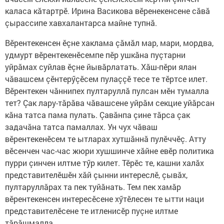
каласа кăтартрӗ. Ирина Васикова вӗренекенсене сăвă
çырассипе хавхалантарса майне тупнă.
Вӗрентекенсен ӗçне хаклама çăмăл мар, мари, мордва,
удмурт вӗрентекенӗсемпе пӗр ушкăна пуçтарни
уйрăмах суйлав ӗçне йывăрлатать. Хăш-пӗри ялан
чăвашсем çӗнтерӳçӗсем пулаççӗ тесе те тӗртсе илет.
Вӗрентекен чăннипех пултаруллă пулсан мӗн тумалла
тет? Çак лару-тăрăва чăвашсене уйрăм секцие уйăр­сан
кăна татса пама пулать. Çавăнпа çине тăрса çак
задачăна татса памаллах. Ун чух чăваш
вӗрентекенӗсем те ытларах хутшăннă пулӗччӗç. Атту
вӗсенчен час-час жюри хушшинче хăйне евӗр политика
пурри çинчен илтме тӳр килет. Тӗрӗс те, кашни халăх
представителӗшӗн хăй çынни интереслӗ, çывăх,
пултаруллăрах та пек туйăнать. Тем пек хамăр
вӗрентекенсен интересӗсене хӳтӗлесен те ытти наци
представителӗсене те итленисӗр пуçне илтме
тăрăшмалла.