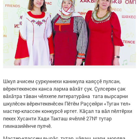
Шкул ачисем çуркуннехи каникула каяççӗ пулсан,
вӗрентекенсен канса ларма вăхăт çук. Çулсерен çак
вăхăтра тăван чӗлхепе литературăна тата вырсарни
шкулӗсен вӗрентекенӗсен Пӗтӗм Раççейри «Туган тел»
мастер-классен конкурсӗ иртет. Кăçал та вăл пӗлтӗрхи
пекех Хусанти Хади Такташ ячӗллӗ 27№ тутар
гимназийӗнче пулчӗ.
Мастер-классем вырăс, тутар, чăваш, мари, мордва,