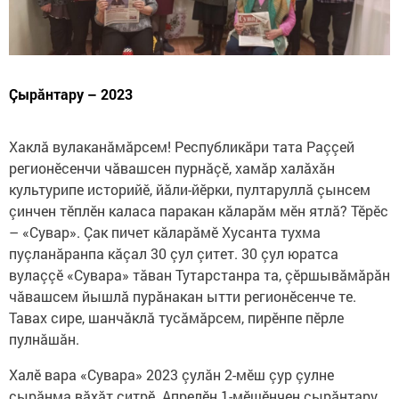
Çырăнтару – 2023
Хаклă вулаканăмăрсем! Республикăри тата Раççей
регионӗсенчи чăвашсен пурнăçӗ, хамăр халăхăн
культурипе историйӗ, йăли-йӗрки, пултаруллă çынсем
çинчен тӗплӗн каласа паракан кăларăм мӗн ятлă? Тӗрӗс
– «Сувар». Çак пичет кăларăмӗ Хусанта тухма
пуçланăранпа кăçал 30 çул çитет. 30 çул юратса
вулаççӗ «Сувара» тăван Тутарстанра та, çӗршывăмăрăн
чăвашсем йышлă пурăнакан ытти регионӗсенче те.
Тавах сире, шанчăклă тусăмăрсем, пирӗнпе пӗрле
пулнăшăн.
Халӗ вара «Сувара» 2023 çулăн 2-мӗш çур çулне
çырăнма вăхăт çитрӗ. Апрелӗн 1-мӗшӗнчен çырăнтару