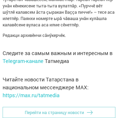
унăн кӗнекисене тыта-тыта вулатпăр. «Пурччӗ вӗт
шӳтлӗ калавсем ăста çыракан Ваççа пичче!» – тесе аса
илетпӗр. Паянхи номерте ырă чăваша унăн кулăшла
калавӗсене вуласа аса илме сӗнетпӗр.
Редакци архивӗнчи сăнӳкерчӗк.
Следите за самым важным и интересным в
Telegram-канале
Татмедиа
Читайте новости Татарстана в
национальном мессенджере MАХ:
https://max.ru/tatmedia
Перейти на страницу новости