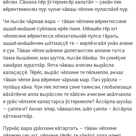
вӗсем. Сăмаха пӗр ӳстермесӗр калатăп – çакăн пек
вӗрентекенсем пур чухне чăваш чӗлхин пуласлăхӗ пур.
Чи пысăк чăрмав вара – тăван чӗлхене вӗрентессине
ашшӗ-амăшне суйлама ирӗк пани. Мӗншӗн-тӗр ют
чӗлхесене вӗрентесси обязательнăй пулса тăрать,
ашшӗ-амăшӗнчен ыйтмаççӗ те – кирлӗ-и вăл унăн ачине
е çук. Тăван чӗлхе шăпине дилетантсен аллине татса
пама йышăнни, ман шутпа, пысăк йăнăш. Ун çимӗçне
хамăрах куратпăр. Ялта чăваш ачисем вырăсла
калаçаççӗ. Тӗрӗс, вырăс чӗлхине те пӗлмелле, анчах
тăван чӗлхе ăна вӗренме чăрмав мар. Пач урăхла –
пулăшу кăна. Кун пек логика çине таянсан, глобализаци
вăхăтӗнче апла вырăссен те хăйсен ачисене акăлчанла
е урăх чӗлхепе калаçтарса ӳстермелле? Ăссăрла шухăш
– çапла-и? Анчах эпир, чăвашсем, шăп çапла – ăссăрла
хăтланатпăр.
Пурнăç вара урăххине кăтартать – тăван чӗлхене
пӗлекен çеç ют чӗлхене тӗрӗс те хăвăрт алла илеет.