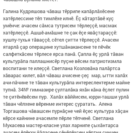
Галина Кудряшова чăваш тӗррипе капăрлăхӗсене
хатӗрлессине тӗп тимлӗхе илнӗ. Ӗç кăтартăвӗ куç
умӗнче: ачасем сăмса тут­рисем тӗрлеççӗ, масмак
хатӗрлеççӗ. Ашшӗ-амăшне те çак ӗçе явăçтараççӗ:
хушпу-тухья тăваççӗ, сӗтел çитти тӗрлеççӗ. Ачасем
ятарлă çар операцине хутшăнакансене те пӗчӗк
салфеткăсем тӗрлесе ярса панă. Çапла ӗç урлă тăван
культурăпа паллашнисӗр пуçне вӗсем патрио­тизмла
воспитани те илеççӗ. Светлана Козловăна палăртса
хăварас килет, вăл чăваш ачисене çеç мар, ытти халăх
ачи-пăчине те тăван культурăпа интереслентерме майне
тупнă. 34№ гимназире çулталăка яхăн кăна ӗçлет пулин
те çитӗнӗвӗсем пур. Халăх вăййи­сем, юрри-ташши урлă
тăван чӗлхене вӗренме интерес çуратать. Алена
Торгашова чăвашсен пурнăçне чей ӗçес культура хăçан
кӗрсе кайнине ачасемпе пӗрле тӗпченӗ. Светлана
Мукасева мастер-класне улах ларнипе çыхăнтарса
ачасем ӗлӗкхи йăласене çӗнӗлӗхсем кӗртни çинчен