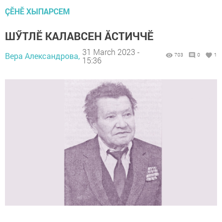
ÇӖНӖ ХЫПАРСЕМ
ШӲТЛӖ КАЛАВСЕН ĂСТИЧЧӖ
31 March 2023 -
Вера Александрова,
703
0
1
15:36