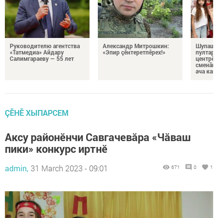
Руководителю агентства
Александр Митрошкин:
Шупашк
«Татмедиа» Айдару
«Эпир çӗнтеретпӗрех!»
пултару
Салимгараеву — 55 лет
центрӗн
сменăна
ача кай
ÇӖНӖ ХЫПАРСЕМ
Аксу районӗнчи Савгачевăра «Чӑваш
пики» конкурс иртнӗ
admin,
31 March 2023 - 09:01
671
0
1