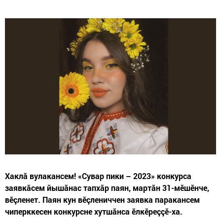
Хаклă вулакансем! «Сувар пики – 2023» конкурса
заявкăсем йышăнас тапхăр паян, мартăн 31-мӗшӗнче,
вӗçленет. Паян кун вӗçлениччен заявка паракансем
чиперккесен конкурсне хутшăнса ӗлкӗреççӗ-ха.