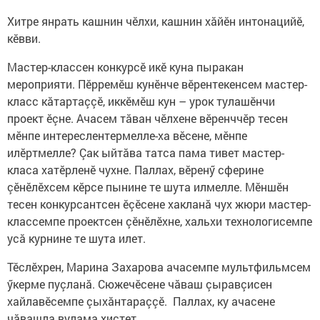
Хитре янрать кашнин чӗлхи, кашнин хăйӗн интонацийӗ,
кӗвви.
Мастер-классен конкурсӗ икӗ куна пыракан
мероприяти. Пӗрремӗш кунӗнче вӗрентекенсем мастер-
класс кăтартаççӗ, иккӗмӗш кун – урок тулашӗнчи
проект ӗçне. Ачасем тăван чӗлхене вӗренччӗр тесен
мӗнпе интерес­лентермелле-ха вӗсене, мӗнпе
илӗртмелле? Çак ыйтăва татса пама тивет мастер-
класа хатӗрленӗ чухне. Паллах, вӗренӳ сферине
çӗнӗлӗхсем кӗрсе пынине те шута илмелле. Мӗншӗн
тесен конкурсантсен ӗçӗсене хак­ланă чух жюри мастер-
классемпе проектсен çӗнӗлӗхне, хальхи технологисемпе
усă курнине те шута илет.
Тӗслӗхрен, Марина Захарова ачасемпе мультфильмсем
ӳкерме пуçланă. Сюжечӗсене чăваш çыравçисен
хайлавӗсемпе çы­хăн­тараççӗ. Паллах, ку ачасене
чăвашла вулама хистет.