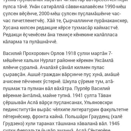
пулса тăчӗ. Унăн сатирăллă сăвви-калавӗсем 1990-мӗш
çулсен вӗçӗнче, 2000-мӗш çулсен пуçламăшӗнче час-
час пичетленетчӗç. Хăй те, Çырчаллинче пурăнаканскер,
Хусана килсен редакцие кӗрсе тухмасăр каймастчӗ.
Редакци ӗçченӗсем ăна темиçе кӗнекине калăпласа
кăларма та пулăшнăччӗ.
Василий Прохорович Орлов 1918 çулхи мартăн 7-
мӗшӗнче хальхи Нурлат районне кӗрекен Уксăмлă
ялӗнче çуралнă. Ачалăхӗ çăмăл килмен пулас
çыравçăн. Ашшӗ граждан вăрçинче пуç хунă, амăшӗ
ачисене пӗчченех ӳстернӗ. Шкула çӳреме тум, атă-
пушмак та пулман вăл вăхăтра. Пурпӗр Василий
вӗренме ăнтăлнă, майне тупнă. 1941 çулта Тăван
çӗршывăн Аслă вăрçи пуçлансанах, Ульяновскри
пединститутăн вырăс чӗлхипе литературин факультетне
пӗтернӗскер, фронта кайнă. Польшăри Грауденц (халӗ
Грудзенз) хули таранах тăшмана хăваланă вăл. 1945
çулхи февральте йывăр аманнă. Аслă Çӗнтерӗве