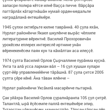
запасри полкра кӗтсе илнӗ Ваççа пичче. Вăрçăра
паттăрлăх кăтартнăшăн нумай орден-медальпе
наградăланă ентешӗмӗре.
1945 çулхи октябрьте килне таврăннă. 40 çула яхăн,
Нурлат районӗнчи Якаел шкулӗнче вырăс чӗлхипе
литературине вӗрентнӗ. Василий Прохоровичăн
урокӗсем еплерех интереслӗ иртнине унăн
вӗренекенӗсем паян кун та кăмăлтан аса илеççӗ.
1974 çулта Василий Орлов Çырчаллине пурăнма куçнă.
Унта та алă усса ларман вăл – 16 çул хушши хулари
çурт-йӗр управленийӗнче тăрăшнă. 87 çула çитсе 2005
çулта çӗре кӗнӗ. Ăна тăван ялӗнче –
Нурлат районӗнчи Уксăмлă масарӗнче пытарнă.
Çак уйăхра Василий Орлов çуралнăранпа 105 çул çитрӗ.
Талантлă, ырă ӗçӗсемпе паллă ентешӗмӗре эпир,
Тутарстан чăвашӗсем, манмастпăр. Тăрсан-тăрсан пӗр