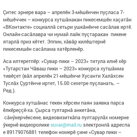
Çитес эрнере вара – апрелӗн 3-мӗшӗнчен пуçласа 7-
мӗшӗччен – конкурса хутшăнакан пикесемшӗн хаçатăн
«ВКонтакте» социаллă сетьри ушкăнӗнче сасăлав иртӗ.
Онлайн-сасăлавра чи нумай лайк пуçтаракан пикене
ятарлă приз кӗтет. Эппин, хăвăр килӗштернӗ
пикесемшӗн сасăлама хатӗрленӗр.
Аса илтеретпӗр: «Сувар пики – 2023» титула илнӗ хӗр
«Тутарстан Чăваш пики – 2023» конкурса хутшăнма
тивӗçет (вăл апрелӗн 21-мӗшӗнче Хусанти Халăхсен
Туслăх Çуртӗнче иртет, 15.00 сехетре пуçланать. –
Ред.).
Конкурса хутшăнас текен хӗрсем паян заявка парса
ӗлкӗреççӗ-ха. Çырса тултарнă анкетăна,
сăнӳкерчӗксене, видеовизиткăпа пултарулăх номерне
ӳкернӗ видеоролике
suvar@mail.ru
электронлă адреспа
е 89179076881 телефон номерӗ çине «Сувар пики –