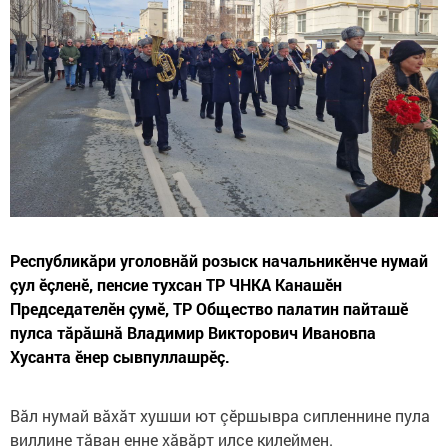
Республикăри уголовнăй розыск начальникӗнче нумай
çул ӗçленӗ, пенсие тухсан ТР ЧНКА Канашӗн
Председателӗн çумӗ, ТР Общество палатин пайташӗ
пулса тăрăшнă Владимир Викторович Ивановпа
Хусанта ӗнер сывпуллашрӗç.
Вăл нумай вăхăт хушши ют çӗршывра сипленнине пула
виллине тăван енне хăвăрт илсе килеймен.