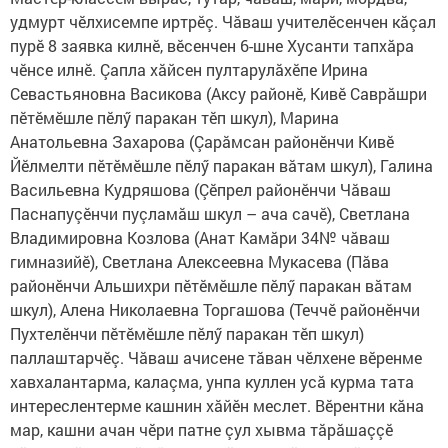
удмурт чӗлхисемпе иртрӗç. Чăваш учителӗсенчен кăçал
пурӗ 8 заявка килнӗ, вӗсенчен 6-шне Хусанти тапхăра
чӗнсе илнӗ. Çапла хăйсен пултарулăхӗпе Ирина
Севастьяновна Васикова (Аксу районӗ, Кивӗ Саврăшри
пӗтӗмӗшле пӗлӳ паракан тӗп шкул), Марина
Анатольевна Захарова (Çарăмсан районӗнчи Кивӗ
Йӗлмелти пӗтӗмӗшле пӗлӳ паракан вăтам шкул), Галина
Васильевна Кудряшова (Çӗпрел районӗнчи Чăваш
Паснапуçӗнчи пуçламăш шкул – ача сачӗ), Светлана
Владимировна Козлова (Анат Камăри 34№ чăваш
гимназийӗ), Светлана Алексеевна Мукасева (Пăва
районӗнчи Альшихри пӗтӗмӗшле пӗлӳ паракан вăтам
шкул), Алена Николаевна Торгашова (Теччӗ районӗнчи
Пухтелӗнчи пӗтӗмӗшле пӗлӳ паракан тӗп шкул)
паллаштарчӗç. Чăваш ачисене тăван чӗлхене вӗренме
хавхалантарма, калаçма, унпа куллен усă курма тата
интереслентерме кашнин хăйӗн меслет. Вӗрентни кăна
мар, кашни ачан чӗри патне çул хывма тăрăшаççӗ