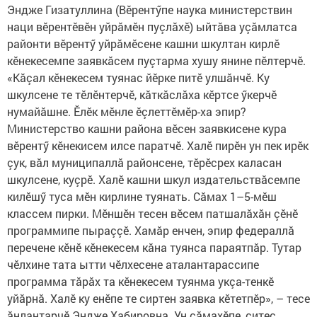
Эндже Гизатуллина (Вӗрентӳпе наука министерст­вин
наци вӗрентӗвӗн уйрăмӗн пуçлăхӗ) ыйтăва уçăмлатса
район­ти вӗ­рентӳ уйрăмӗсене кашни шкултан кирлӗ
кӗнекесемпе заявкăсем пуçтарма хушу янине пӗлтерчӗ.
«Кăçал кӗнекесем туянас йӗрке питӗ улшăнчӗ. Ку
шкулсене те тӗлӗнтерчӗ, кăткăслăха кӗртсе ӳкерчӗ
нумайăшне. Ӗлӗк мӗнле ӗçлеттӗмӗр-ха эпир?
Министерст­во кашни района вӗсен заявкисене кура
вӗрентӳ кӗнекисем илсе паратчӗ. Халӗ пирӗн ун пек ирӗк
çук, вăл муниципаллă районсене, тӗрӗсрех каласан
шкулсене, куçрӗ. Халӗ кашни шкул издательствăсемпе
килӗшӳ туса мӗн кирлине туянать. Сăмах 1–5-мӗш
классем пирки. Мӗншӗн тесен вӗсем патшалăхăн çӗнӗ
программипе пыраççӗ. Хамăр енчен, эпир федераллă
перечене кӗнӗ кӗнекесем кăна туянса параятпăр. Тутар
чӗлхине тата ытти чӗлхесене аталантарассипе
программа тăрăх та кӗнекесем туянма укçа-тенкӗ
уйăрнă. Халӗ ку енӗпе те сиртен заявка кӗтетпӗр», – тесе
ăнлантарчӗ Эндже Хабировна. Ун сăмахӗпе, çитес