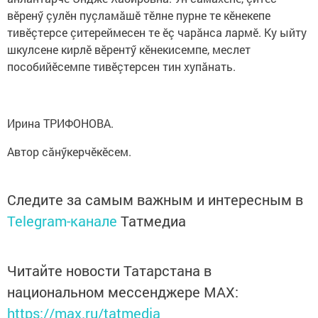
вӗренӳ çулӗн пуçламăшӗ тӗлне пурне те кӗнекепе
тивӗçтерсе çитереймесен те ӗç чарăнса лармӗ. Ку ыйту
шкулсене кирлӗ вӗрентӳ кӗнекисемпе, меслет
пособийӗсемпе тивӗçтерсен тин хупăнать.
Ирина ТРИФОНОВА.
Автор сăнӳкерчӗкӗсем.
Следите за самым важным и интересным в
Telegram-канале
Татмедиа
Читайте новости Татарстана в
национальном мессенджере MАХ:
https://max.ru/tatmedia