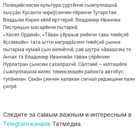
Полицейскисен культура çуртӗнче сывпуллашнă
хыççăн Хусанти чиркӳсенчен пӗринче Тутарстан
Владыки Кирил кӗлӗ ирттернӗ. Владимир Иванова
Пестрецын масарӗнче пытарнă.
«Хисеп Орденӗ», «Тăван çӗршыв умӗнчи тава тивӗçлӗ
ӗçсемшӗн» тата ытти наградăсене тивӗçнӗ çынна
пытарма нумай çын килнӗччӗ, çав шутра чăвашсем те.
Анчах та Владимир Ивановăн тăван çӗрӗнчен
Нурлатран çынсем сахалрахчӗ. Сăлтавӗ – юлташӗпе
сывпуллашма килес текенсемшӗн районта автобус
тупăнман. Çакăн çинчен калакан сигнал редакцине паян
çитрӗ.
Следите за самым важным и интересным в
Telegram-канале
Татмедиа