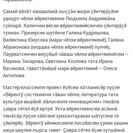
Самай вăхăт канашланă хыççăн жюри çӗнтерӳçӗне
удмурт чӗлхи вӗрентекенне Людмила Андреевăна
суйларӗ. Халиччен вӗсен вӗрентекенӗсенчен çӗнтерӳçӗ
тухман. Призерсен шутӗнче Галина Кудряшова,
Валентина Юнусова (мари чӗлхи вӗрентекенӗ), Галина
Абраконова (мордва чӗлхи вӗрентекенӗ) пулчӗç.
Лауреатсенчен виççӗшӗ чăваш чӗлхи вӗрентекенӗсем –
Марина Захарова, Светлана Козлова тата Ирина
Васикова, тăваттăмӗшӗ мари вӗрентекенӗ – Олеся
Антипова.
Мастер-классемпе проект ӗçӗ­­сем хăтланисӗр пуçне
«Вӗрен­тӳ системинчи тăван чӗлхе, ли­тература тата
культура вырăнӗ: йăласемпе инновацисем» темăпа
çавра сӗтел ӗçӗ иртрӗ. Унта вӗрентекенсем асăннă
темăсăр пуçне хăйсене хумхантаракан ыйтусене те
çӗклерӗç. Вӗрентӳ кӗнекисемпе пособисем çукки кашни
наци шкулне пырса тивет. Çавра сӗтел ӗçне хутшăннă