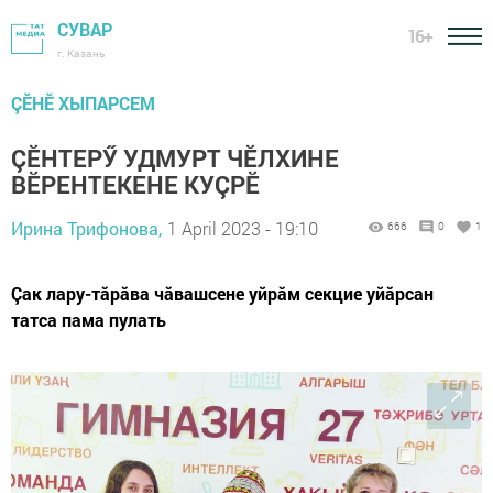
СУВАР
16+
г. Казань
ÇӖНӖ ХЫПАРСЕМ
ÇӖНТЕРӲ УДМУРТ ЧӖЛХИНЕ
ВӖРЕНТЕКЕНЕ КУÇРӖ
Ирина Трифонова,
1 April 2023 - 19:10
666
0
1
Çак лару-тăрăва чăвашсене уйрăм секцие уйăрсан
татса пама пулать