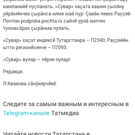
кампанийӗ пуçланать. «Сувар» хаçата кашни çыхăну
уйрăмӗнчех çырăнса илме май пур. Çавăн пекех Раççей
Почтин podpiska.pochta.ru сайчӗ урлă килтен
тухмасăрах çырăнма пулать.
«Сувар» хаçат индексӗ Тутарстанра – П2340, Раççейӗн
ытти регионӗсенче – П7093.
«Сувар» вулар – пӗрле пулар!
Редакци.
Л.Квакова сăнӳкерчӗкӗ.
Следите за самым важным и интересным в
Telegram-канале
Татмедиа
Читайте новости Татарстана в