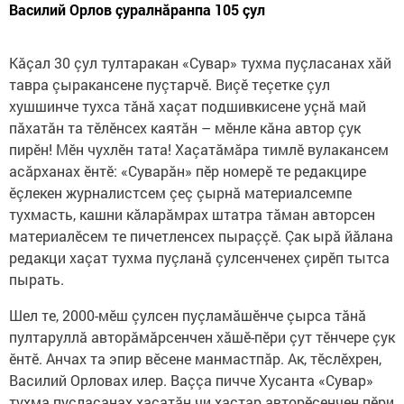
Василий Орлов çуралнăранпа 105 çул
Кăçал 30 çул тултаракан «Сувар» тухма пуçласанах хăй
тавра çыракансене пуçтарчӗ. Виçӗ теçетке çул
хушшинче тухса тăнă хаçат подшивкисене уçнă май
пăхатăн та тӗлӗнсех каятăн – мӗнле кăна автор çук
пирӗн! Мӗн чухлӗн тата! Хаçатăмăра тимлӗ вулакансем
асăрханах ӗнтӗ: «Суварăн» пӗр номерӗ те редакцире
ӗçлекен журналистсем çеç çырнă материалсемпе
тухмасть, кашни кăларăмрах штатра тăман авторсен
материалӗсем те пичетленсех пыраççӗ. Çак ырă йăлана
редакци хаçат тухма пуçланă çулсенченех çирӗп тытса
пырать.
Шел те, 2000-мӗш çулсен пуçламăшӗнче çырса тăнă
пултаруллă авторăмăрсенчен хăшӗ-пӗри çут тӗнчере çук
ӗнтӗ. Анчах та эпир вӗсене манмастпăр. Ак, тӗслӗхрен,
Василий Орловах илер. Ваççа пичче Хусанта «Сувар»
тухма пуçласанах хаçатăн чи хастар авторӗсенчен пӗри