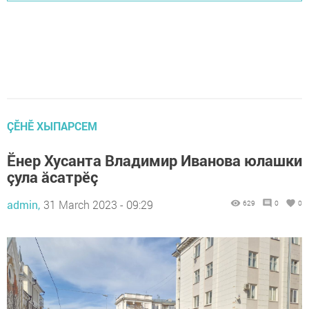
ÇӖНӖ ХЫПАРСЕМ
Ӗнер Хусанта Владимир Иванова юлашки
çула ăсатрӗç
admin,
31 March 2023 - 09:29
629
0
0