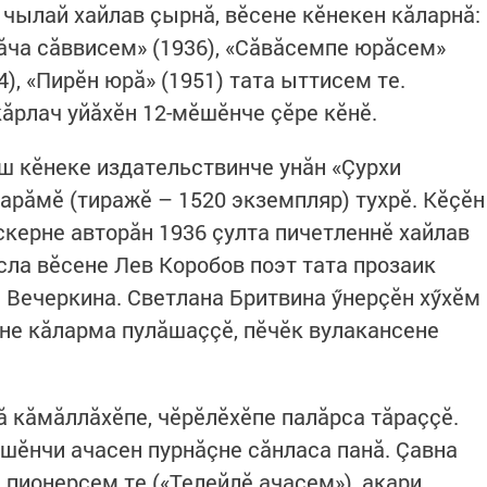
 чылай хайлав çырнă, вӗсене кӗнекен кăларнă:
пăча сăввисем» (1936), «Сăвăсемпе юрăсем»
4), «Пирӗн юрă» (1951) тата ыттисем те.
ăрлач уйăхӗн 12-мӗшӗнче çӗре кӗнӗ.
 кӗнеке издательствинче унăн «Çурхи
арăмӗ (тиражӗ – 1520 экземпляр) тухрӗ. Кӗçӗн
скерне авторăн 1936 çулта пичетленнӗ хайлав
сла вӗсене Лев Коробов поэт тата прозаик
 Вечеркина. Светлана Бритвина ӳнерçӗн хӳхӗм
не кăларма пулăшаççӗ, пӗчӗк вулакансене
 кăмăллăхӗпе, чӗрӗлӗхӗпе палăрса тăраççӗ.
шӗнчи ачасен пурнăçне сăнласа панă. Çавна
 пионерсем те («Телейлӗ ачасем»), акари