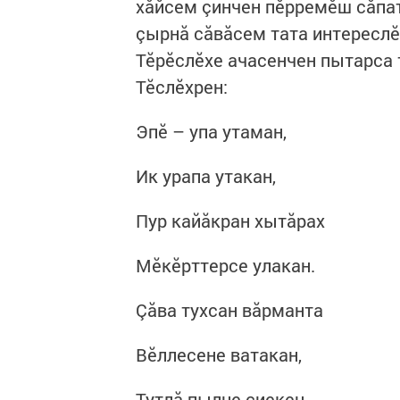
хăйсем çинчен пӗрремӗш сăпат
çырнă сăвăсем тата интереслӗ
Тӗрӗслӗхе ачасенчен пытарса т
Тӗслӗхрен:
Эпӗ – упа утаман,
Ик урапа утакан,
Пур кайăкран хытăрах
Мӗкӗрттерсе улакан.
Çăва тухсан вăрманта
Вӗллесене ватакан,
Тутлă пылне çиекен,