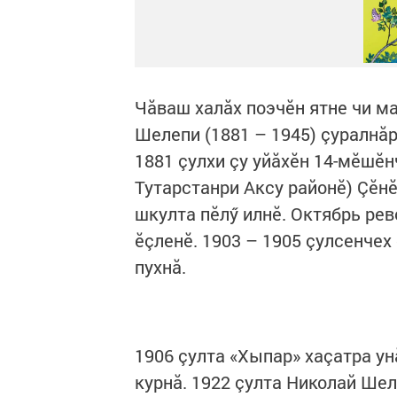
Чăваш халăх поэчӗн ятне чи ма
Шелепи (1881 – 1945) çуралнăр
1881 çулхи çу уйăхӗн 14-мӗшӗн
Тутарстанри Аксу районӗ) Çӗн
шкулта пӗлӳ илнӗ. Октябрь ре
ӗçленӗ. 1903 – 1905 çулсенче
пухнă.
1906 çулта «Хыпар» хаçатра ун
курнă. 1922 çулта Николай Ше