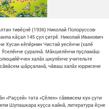
лтан тивӗçнӗ (1936) Николай Полоруссов-
анпа кăçал 145 çул çитрӗ. Николай Иванович
че Хусан кӗпӗрнин Чистай уесӗнчи (халӗ
ӗ Ӳселӗнче çуралнă. Мăкшелӗнчи пуçламăш
волюцийӗччен халăх шкулӗнче учительте
х сăвăсем шăрçаланă, чăваш халăх юррисене
ăн «Раççей» тата «Çӗлен» сăввисем кун çути
лепи Шупашкара куçса кайнă, литература ӗçне