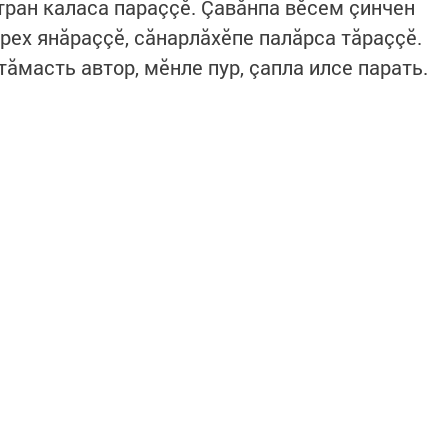
ран каласа параççӗ. Çавăнпа вӗсем çинчен
рех янăраççӗ, сăнарлăхӗпе палăрса тăраççӗ.
ăмасть автор, мӗнле пур, çапла илсе парать.