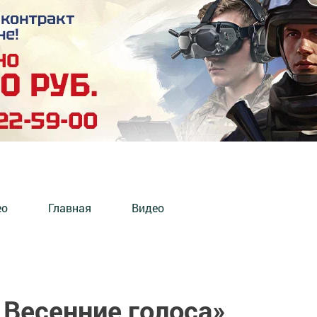
ео
Главная
Видео
 Весенние голоса»