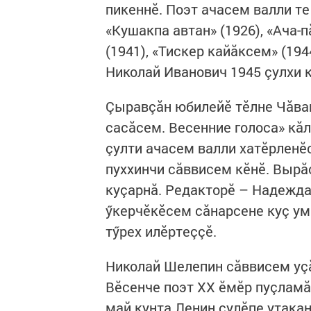
пикеннӗ. Поэт ачасем валли те
«Кушакпа автан» (1926), «Ача-
(1941), «Тискер кайăксем» (194
Николай Иванович 1945 çулхи к
Çыравçăн юбилейӗ тӗлне Чăваш
сасăсем. Весенние голоса» кăл
çулти ачасем валли хатӗрленӗ
пуххинчи сăввисем кӗнӗ. Вырă
куçарнă. Редакторӗ – Надежда
ӳкерчӗкӗсем сăнарсене куç ум
тӳрех илӗртеççӗ.
Николай Шелепин сăввисем уçă
Вӗсенче поэт XX ӗмӗр пуçламă
май кунта Ленин çулӗпе утакан