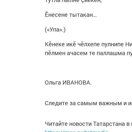
Ӗнесене тытакан…
(«Упа».)
Кӗнеке икӗ чӗлхепе пулнипе Н
пӗлмен ачасем те паллашма пу
Ольга ИВАНОВА.
Следите за самым важным и 
Читайте новости Татарстана 