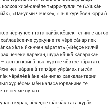
, колхоз хирӗ-сачӗпе тырри-пулли те («Ушкăн
айăк», «Панулми чечекӗ», «Пыл хурчӗсен юрри»)
кер чӗр­­чунсен тата кайăк-кӗшӗк тӗнчине авто
хайлавӗсенче çуркунне те чӗрӗ сăнар пек
лăпка хӗл ыйхинчен вăратать («Вӗçсе килчӗ
рах чечеке ларакан, шурă кăчкă кăларакан
 – халтан кайнă пыл хуртне чӗртсе тăратать
ыйхинчен вăраннă тапхăра уйрăмах пысăк
алăк чӗрӗлӗвӗ ăна чăннипех хавхалантарни
пыл хурчӗсем мӗн каласа юрланине те,
 те пӗлме пулать.
упапа курак, чӗкеçпе шăпчăк тата курăк