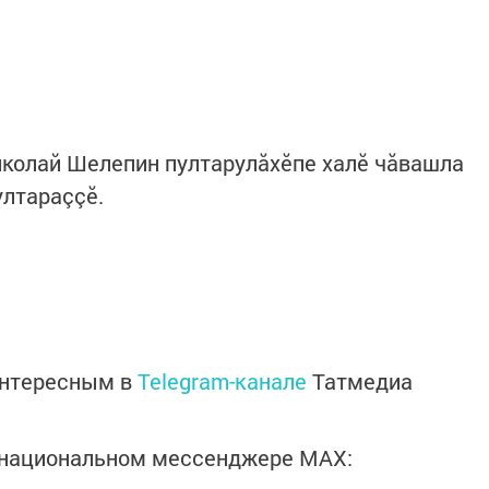
иколай Шелепин пултарулăхӗпе халӗ чăвашла
лтараççӗ.
интересным в
Telegram-канале
Татмедиа
в национальном мессенджере MАХ: