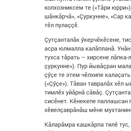
колхозниксем те («Тăри юрри»)
шăнкăрчă», «Çуркунне», «Сар к
тӗл пулаççӗ.
Çутçанталăк ӳкерчӗкӗсене, тис
асра юлмалла калăпланă. Унăн 
тухса тăрать – хирсене лăпка-
çуркунне»). Пур йывăçран мала
çӳçе те этем чӗлхипе калаçать
(«Çӳçе»). Тăван тавралăх хӗл 
тимлӗх уйăрнă сăвăç. Çутçант
сисӗнет. Кӗнекепе паллашсан 
хӗвелçаврăнăш мӗне мухтанине
Кăларăмра кашкăрпа тилӗ тус, 