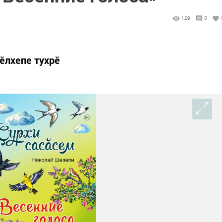
129
0
ӗлхепе тухрӗ