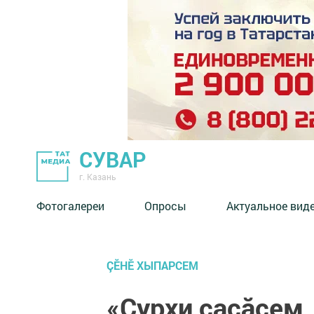
СУВАР
г. Казань
Фотогалереи
Опросы
Актуальное вид
ÇӖНӖ ХЫПАРСЕМ
«Çурхи сасăсем.