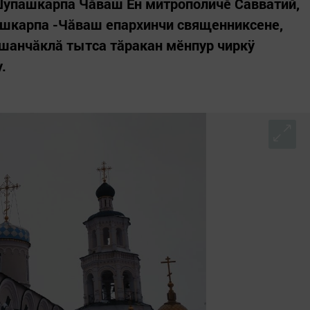
Шупашкарпа Чăваш Ен митрополичĕ Савватий,
шкарпа -Чăваш епархинчи священниксене,
 шанчăклă тытса тăракан мĕнпур чиркÿ
.