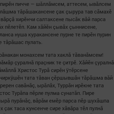
: пирĕн пичче — шăллăмсем, аттесем, ывăлсем
пулăшма тăрăшакансене çак çырура тав сăмахĕ
 вăрçă хирĕнчи салтаксене пысăк вăй парса
йăх пĕлетĕп. Кам хăйĕн çывăх çыннисене,
ланса нуша куракансене пурне те пирĕн пурин
е тăрăшас пулать.
урăнакан монахсем тата хаклă тăванăмсем!
ăмăр çуралнă праçник те çитрĕ. Хăйĕн çуралнă
ăмăллă Христос Турă сирĕн ÿтĕрсене
 чиркÿшĕн тата тăван çĕршывшăн тăрăшма вăй
ĕререн савăнăç, ырăлăх, Туррăн ирĕкне тата
стос Турăпа пĕрле пулма сунатăп. Пире
 ырă пурăнăç, вăрăм емĕр парса пĕр шухăшпа
х çак таса кунсенче сире хăвăра тĕл пулнă