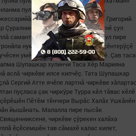
 пулнă пулсан та, Хăйĕн Турăлăхне çухатман»
ăнланма пултараймасть» тесе çырать
кессарийăра архирей пулса пурăннă Григорий.
р Çуралнине кĕтсе илнĕ май, çак иртнĕ çул
ллă самантсене пăхса тухар. Иртнĕ çул пире
тронăпа нумай асапсем тÿссе вилнĕ çĕнтерÿçĕ
учĕсен умĕнче кĕл тума тивĕçлĕ турĕ. Çав таса
çапма Шупашкар хулинчи Таса Хĕр Марияна
нă аслă чиркĕве илсе килчĕç. Тата Шупашкар
çлă Сергий Атте ячĕпе лартнă чиркĕве хăпарта
ултан пуçласа çак чиркÿре Турра кĕл тăвас кĕлĕ
ш çĕрĕшĕн Пĕтĕм тĕнчери Вырăс Халăх Ушкăнĕн
рăн йышăнать. Малалла пире пысăк
 Священниксене, чиркĕве çÿрекен халăха
уллă ĕçĕсемшĕн тав сăмахĕ калас килет,