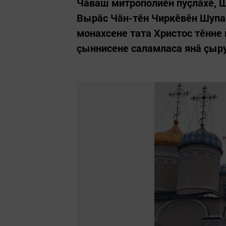
Чăваш митрополиĕн пуçлăхĕ, 
Вырăс Чăн-тĕн Чиркĕвĕн Шупа
монахсене тата Христос тĕнне
çыннисене саламласа янă çыру