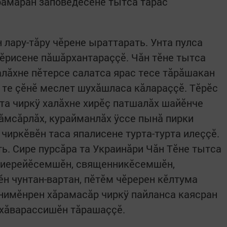
рăмăрăн заповедĕсене тытса тăрас
 лару-тăру чĕрене ыраттарать. Унта пулса
ĕрисене пăшăрхантараççĕ. Чăн тĕне тытса
алăхне пĕтерсе салатса ярас тесе тăрăшакан
те çĕнĕ меслет шухăшласа кăлараççĕ. Тĕрĕс
ата чиркÿ халăхне хирĕç патшалăх шайĕнче
тăмсăрлăх, курайманлăх ÿссе пынă пирки
чиркĕвĕн таса япалисене турта-турта илеççĕ.
ь. Сире пурсăра та Украинăри Чăн Тĕне тытса
рхиерейĕсемшĕн, священникĕсемшĕн,
н чунтан-вартан, пĕтĕм чĕререн кĕлтума
нимĕнрен хăрамасăр чиркÿ пайланса каясран
 хăварассишĕн тăрашаççĕ.