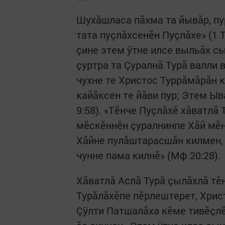
Шухăшласа пăхма та йывăр, пу
тата пуçлăхсенĕн Пуçлăхе» (1 Т
çине этем ÿтне илсе выльăх с
çуртра та Çуралнă Турă валли 
чухне те Христос Туррăмăрăн к
кайăксен те йăви пур; Этем Ыв
9:58). «Тĕнче Пуçлăхĕ хăватлă 
мĕскĕннĕн çуралнинпе Хăй мĕ
Хăйне пулăштарасшăн килмен,
чунне пама килнĕ» (Мф 20:28).
Хăватлă Аслă Турă çылăхлă тĕн
Турăлăхĕпе пĕрлештерет, Хрис
Çÿлти Патшалăха кĕме тивĕçлĕ 