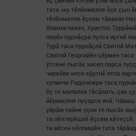
ĕç çинчен «Этем ÿтне илсе çын
тата «ку тĕлĕнмелле ĕçе çын 
тĕлĕнмелле ĕçсем тăвакан Нео
Яланхи пекех, Христос Туррăмă
пирĕн пурнăçра пулса иртнĕ па
Турă таса пурнăçлă Святой Ма
Святой Георгийĕн çĕрмен таса 
ÿтсене пысăк хисеп парса пуç
чиркĕве илсе кÿртнĕ ятпа ларт
хулинче Радонежри таса пурнă
ĕç те малалла тăсăлать, çак ç
йĕркисене пуçарса янă. Чăва
уйрăм пайне уçни те пысăк вы
та пĕлтерĕшлĕ ĕçсем кĕтеççĕ.
та вĕсен кĕллишĕн тата тăрăш