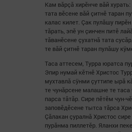
Кам вăрçă хирĕнче вăй хурать
тата вĕсене вăй çитнĕ таран 
калас килет. Çак пулăшу пирĕн
тăрать, эпĕ ун çинчен питĕ ла
тăванĕсене çухатнă тата сусăр
те вăй çитнĕ таран пулăшу кÿм
Таса аттесем, Турра юратса п
Эпир нумай кĕтнĕ Христос Турр
мухтавлă сÿнми çуттипе ырă к
те чунăрсене малашне те таса
парса тăтăр. Сире пĕтĕм чун-ч
заповĕдĕсене тытса тăрса Хри
Çăлакан çуралнă Христос сире
пурăнма пиллетĕр. Яланхи пеке