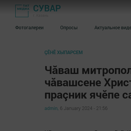
СУВАР
г. Казань
Фотогалереи
Опросы
Актуальное вид
ÇӖНӖ ХЫПАРСЕМ
Чӑваш митропол
чăвашсене Хрис
праçник ячĕпе 
admin,
6 January 2024 - 21:56