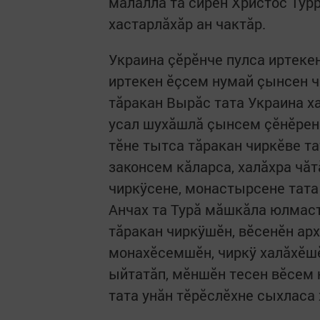
малалла та сирĕн Христос Тур
хастарлăхăр ан чактăр.
Украина çĕрĕнче пулса иртекен
иртекен ĕçсем нумай çынсен ч
тăракан Вырăс тата Украина х
усал шухăшлă çынсем çĕнĕрен 
тĕне тытса тăракан чиркĕве т
законсем кăларса, халăхра чă
чиркÿсене, монастырсене тата 
Анчах та Турă мăшкăла юлмаст
тăракан чиркÿшĕн, вĕсенĕн а
монахĕсемшĕн, чиркÿ халăхĕшĕ
ыйтатăп, мĕншĕн тесен вĕсем 
тата унăн тĕрĕслĕхне сыхласа