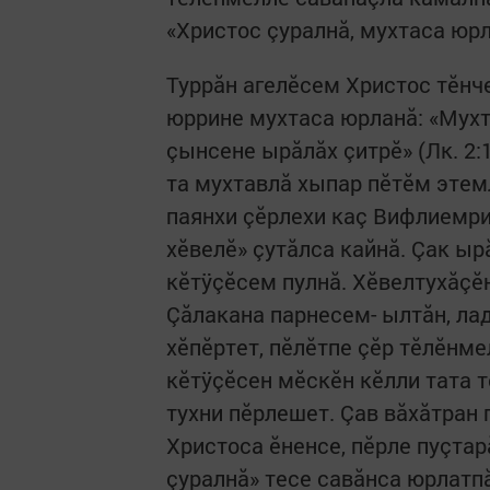
«Христос çуралнă, мухтаса юрл
Туррăн агелĕсем Христос тĕнч
юррине мухтаса юрланă: «Мухта
çынсене ырăлăх çитрĕ» (Лк. 2:
та мухтавлă хыпар пĕтĕм этем
паянхи çĕрлехи каç Вифлиемри
хĕвелĕ» çутăлса кайнă. Çак ы
кĕтÿçĕсем пулнă. Хĕвелтухăçĕ
Çăлакана парнесем- ылтăн, лад
хĕпĕртет, пĕлĕтпе çĕр тĕлĕнм
кĕтÿçĕсен мĕскĕн кĕлли тата 
тухни пĕрлешет. Çав вăхăтран 
Христоса ĕненсе, пĕрле пуçтар
çуралнă» тесе савăнса юрлатпă