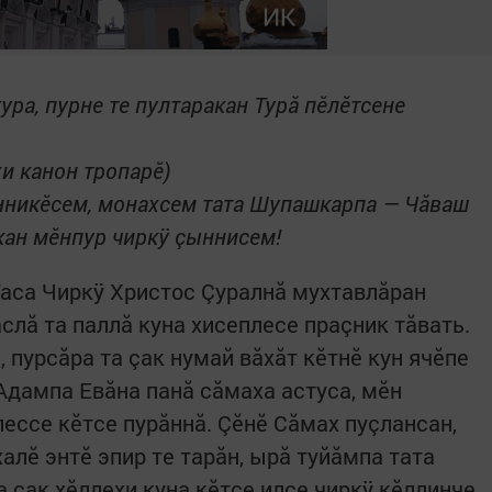
ура, пурне те пултаракан Турă пĕлĕтсене
и канон тропарĕ)
енникĕсем, монахсем тата Шупашкарпа — Чăваш
кан мĕнпур чиркÿ çыннисем!
Таса Чиркÿ Христос Çуралнă мухтавлăран
аслă та паллă куна хисеплесе праçник тăвать.
, пурсăра та çак нумай вăхăт кĕтнĕ кун ячĕпе
Адампа Евăна панă сăмаха астуса, мĕн
ессе кĕтсе пурăннă. Çĕнĕ Сăмах пуçлансан,
халĕ энтĕ эпир те тарăн, ырă туйăмпа тата
çак хĕллехи куна кĕтсе илсе чиркÿ кĕллинче,