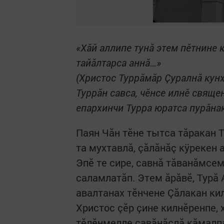
«Хăй аллипе тунă этем пĕтнине к
тайăлтарса аннă…»
(Христос Туррăмăр Çуралнă кунх
Туррăн савса, чĕнсе илнĕ свящ
епархинчи Турра юратса пурăна
Паян Чăн тĕне тытса тăракан 
та мухтавлă, çăлăнăç кÿрекен 
Эпĕ те сире, савнă тăванăмсем
саламлатăп. Этем ăрăвĕ, Турă 
авалтанах тĕнчене Çăлакан кил
Христос çĕр çине килнĕренпе, 
тĕлĕнмелле савăнăçлă кăмалпа 