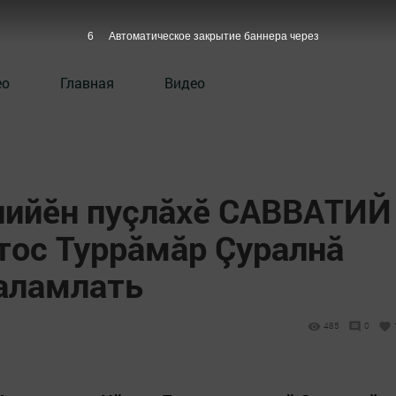
5
Автоматическое закрытие баннера через
ео
Главная
Видео
ийӗн пуçлӑхӗ САВВАТИЙ
тос Туррăмăр Çуралнă
саламлать
485
0