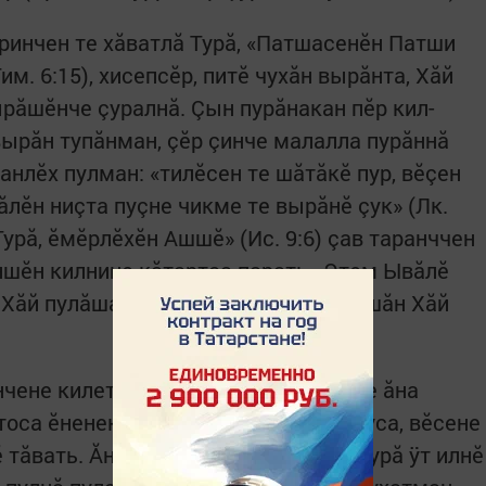
ринчен те хăватлă Турă, «Патшасенĕн Патши
им. 6:15), хисепсĕр, питĕ чухăн вырăнта, Хăй
ырăшĕнче çуралнă. Çын пурăнакан пĕр кил-
вырăн тупăнман, çĕр çинче малалла пурăннă
анлĕх пулман: «тилĕсен те шăтăкĕ пур, вĕçен
ăлĕн ниçта пуçне чикме те вырăнĕ çук» (Лк.
Турă, ĕмĕрлĕхĕн Ашшĕ» (Ис. 9:6) çав таранччен
ншĕн килнине кăтартса парать «Этем Ывăлĕ
 Хăй пулăшасшăн, нумайăшне çăласшăн Хăй
чене килет, этем ÿтне Хăй çине илсе ăна
тоса ĕненекенсене Туррăн ачисем туса, вĕсене
тăвать. Ăнланма çук, тĕлĕнмелле Турă ÿт илнĕ