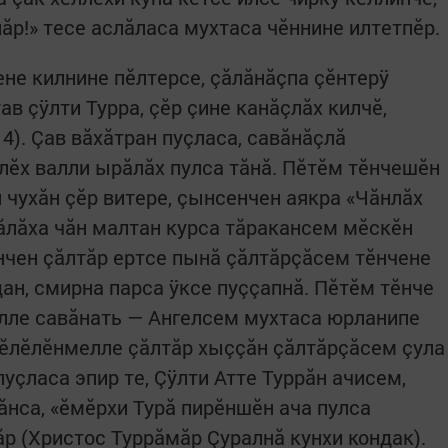
ăр!» тесе аслăласа мухтаса чĕннине илтетпĕр.
ене килнине пĕлтерсе, çăлăнăçпа çĕнтерÿ
в çÿлти Турра, çĕр çине канăçлăх килчĕ,
14). Çав вăхăтран пуçласа, савăнăçлă
лĕх валли ырăлăх пулса тăнă. Пĕтĕм тĕнчешĕн
 чухăн çĕр витере, çынсенчен аякра «Чăнлăх
рăлăха чăн малтан курса тăракансем мĕскĕн
нчен çăлтăр ертсе пынă çăлтăрçăсем тĕнчене
ан, смирна парса ÿксе пуççапнă. Пĕтĕм тĕнче
елле савăнать — Ангелсем мухтаса юрланипе
тĕлĕлĕнмелле çăлтăр хыççăн çăлтăрçăсем çула
пуçласа эпир те, Çÿлти Атте Туррăн ачисем,
ăнса, «ĕмĕрхи Турă пирĕншĕн ача пулса
р (Христос Туррăмăр Çуралнă кунхи кондак).