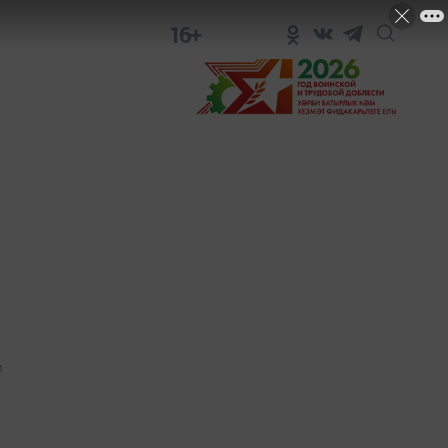
16+
1