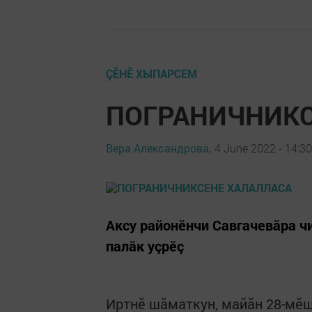
ÇӖНӖ ХЫПАРСЕМ
ПОГРАНИЧНИКС
Вера Александрова,
4 June 2022 - 14:30
Аксу районӗнчи Савгачевăра чи
палăк уçрӗç
Иртнӗ шăматкун, майăн 28-мӗш