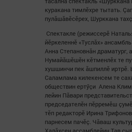
тăсăлнă спектакль «Шурккана 
куракана тимлӗхре тытать. Çап
пулăшăвӗсӗрех, Шурк­кана тахç
Спектакле (режиссерӗ Наталья
йӗркеленнӗ «Туслăх» ансамбль
Анна Степановнăн драматург, а
Нумайăшӗшӗн кӗтменлӗх те пул
хушшинчи пек ăшпиллӗ иртрӗ.
Саламлама килекенсем те сах
обществин ертӳçи Алена Клим
лейин Пăвари представительст
председателӗн пӗрремӗш çумӗ
тӗп редакторӗ Ирина Трифонов
парнесем пачӗç. Чăваш культу
Халăхсен ассамблейин Тав çы