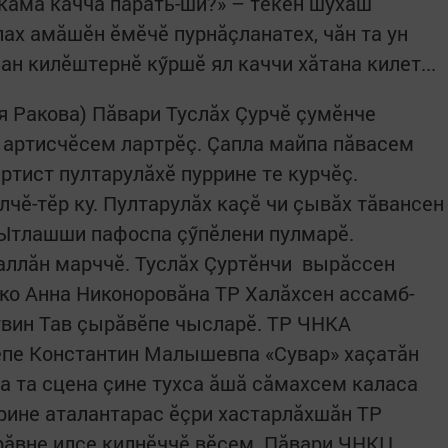
кама качча парать-ши?» – текен шухăш
ах амăшӗн ӗмӗчӗ пурнăçланатех, чăн та ун
ан килӗштернӗ кӳршӗ ял каччи хăтана килет...
 Ракова) Пăвари Туслăх Çурчӗ çумӗнче
 артисчӗсем лартрӗç. Çапла майпа пăвасем
ртист пултарулăхӗ пуррине те курчӗç.
чӗ-тӗр ку. Пултарулăх каçӗ чи çывăх тăвансен
 Ытлашши пафоспа çӳпӗлени пулмарӗ.
аллăн марччӗ. Туслăх Çуртӗнчи вырăссен
ко Анна Никоноровăна ТР Халăхсен ассамб­
­вин Тав çырăвӗпе чысларӗ. ТР ЧНКА
пе Константин Малышевпа «Сувар» хаçатăн
а та сцена çине тухса ăшă сăмахсем каласа
рине аталантарас ӗçри хастарлăхшăн ТР
рăвне илсе килнӗччӗ вӗсем. Пăвари ЧНКЦ