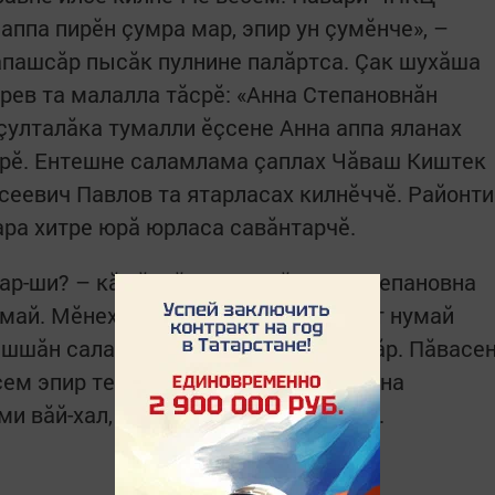
аппа пирӗн çумра мар, эпир ун çумӗнче», –
апашсăр пысăк пулнине палăртса. Çак шухăша
ев та малалла тăсрӗ: «Анна Степановнăн
çулталăка тумалли ӗçсене Анна аппа яланах
ерӗ. Ентешне саламлама çаплах Чăваш Киштек
сеевич Павлов та ятарласах килнӗччӗ. Районти
ара хитре юрă юрласа савăнтарчӗ.
ар-ши? – кăмăллăн шӳтлерӗ Анна Степановна
ай. Мӗнех, тепӗр юбилейччен вăхăт нумай
 ăшшăн саламлӗç, сывлăхӗ кăна пултăр. Пăвасе
ем эпир те хутшăнса Анна Степановна
ми вăй-хал, мӗнпур ыррине сунатпăр.