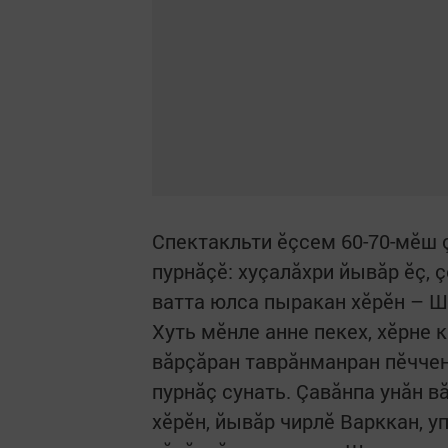
Спектакльти ӗçсем 60-70-мӗш ç
пурнăçӗ: хуçалăхри йывăр ӗç, 
ватта юлса пыракан хӗрӗн – Ш
Хуть мӗнле анне пекех, хӗрне 
вăрçăран таврăнманран пӗччен
пурнăç сунать. Çавăнпа унăн вă
хӗрӗн, йывăр чирлӗ Варккан, у