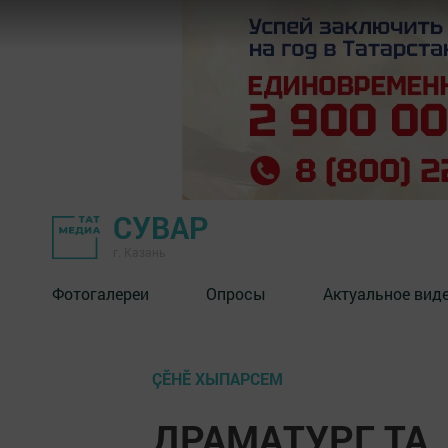
СУВАР
г. Казань
Фотогалереи
Опросы
Актуальное вид
ÇӖНӖ ХЫПАРСЕМ
ДРАМАТУРГ ТА,