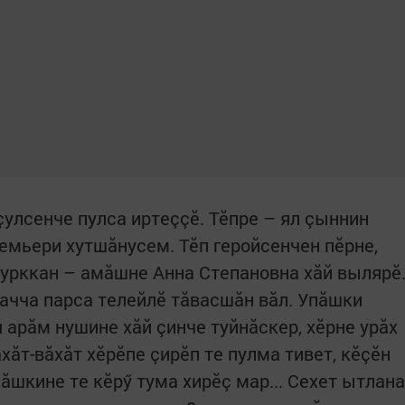
улсенче пулса иртеççӗ. Тӗпре – ял çыннин
çемьери хутшăнусем. Тӗп геройсенчен пӗрне,
урккан – амăшне Анна Степановна хăй вылярӗ
качча парса телейлӗ тăвасшăн вăл. Упăшки
 арăм нушине хăй çинче туйнăскер, хӗрне урăх
хăт-вăхăт хӗрӗпе çирӗп те пулма тивет, кӗçӗн
пăшкине те кӗрӳ тума хирӗç мар... Сехет ытлана