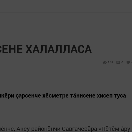
ЕНЕ ХАЛАЛЛАСА
849
0
кӗри çарсенче хӗсметре тăнисене хисеп туса
ӗнче, Аксу районӗнчи Савгачевăра «Пӗтӗм ăру