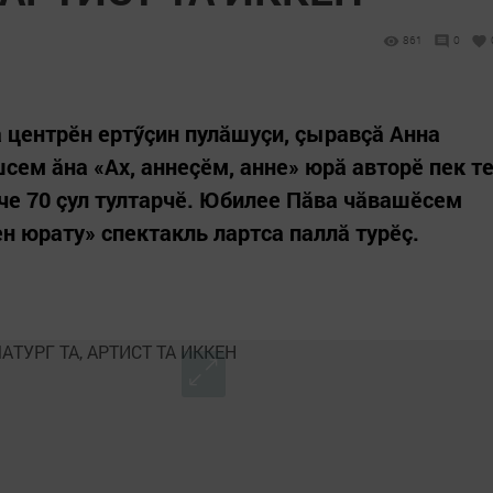
861
0
 центрӗн ертӳçин пулăшуçи, çыравçă Анна
ем ăна «Ах, аннеçӗм, анне» юрă авторӗ пек т
че 70 çул тултарчӗ. Юбилее Пăва чăвашӗсем
н юрату» спектакль лартса паллă турӗç.