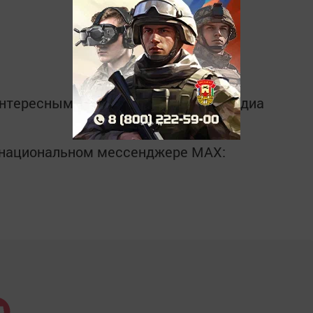
интересным в
Telegram-канале
Татмедиа
в национальном мессенджере MАХ: