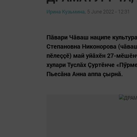
Ирина Кузьмина,
5 June 2022 - 12:31
Пăвари Чăваш наципе культура
Степановна Никонорова (чăвашс
пӗлеççӗ) май уйăхӗн 27-мӗшӗн
хулари Туслăх Çуртӗнче «Пӳрме
Пьесăна Анна аппа çырнă.