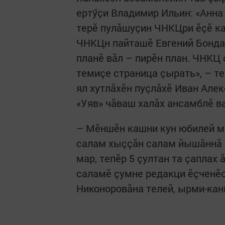
ертӳçи Владимир Ильин: «Анна 
терӗ пулăшуçин ЧНКЦри ӗçӗ к
ЧНКЦн пайташӗ Евгений Бондар
планӗ вăл – пирӗн план. ЧНКЦ 
темиçе страница çырать», – т
ял хутлăхӗн пуçлăхӗ Иван Алек
«Уяв» чăваш халăх ансамблӗ в
– Мӗншӗн кашни кун юбилей м
салам хыççăн салам йышăннă м
мар, тепӗр 5 çултан та çаплах
саламӗ çумне редакци ӗçченӗс
Никоноровăна телей, ырми-кан