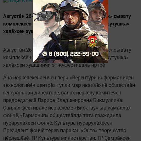
Августăн 26–28-мӗшӗсенче Хусанти «Байтик» сывату
комплексӗн территорийӗнче черетлӗ XIII «Крутушка»
халăхсен хушшинчи этно-фестиваль иртрӗ
Августăн 26–28-мӗшӗсенче Хусанти «Байтик» сывату
комплексӗн территорийӗнче черетлӗ XIII «Крутушка»
халăхсен хушшинчи этно-фестиваль иртрӗ
Ăна йӗркелекенсенчен пӗри «Вӗрентӳри информацисен
технологийӗн центрӗ» тулли мар яваплăхлă обществăн
генеральнăй директорӗ, вăлах йӗркелӳ комитечӗн
председателӗ Лариса Владимировна Бикмуллина.
Çаплах фестивале йӗркелеме «Биектау» ыр кăмăллăх
фончӗ, «Гармония» обществăлла тата гражданла
пуçарулăхсен фончӗ, Культура пуçарулăхӗсен
Президент фончӗ тӗрев паракан «Энто» творчество
пӗрлешӗвӗ, ТР Культура министерстви, ТР Çамрăксен