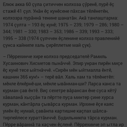
Елюк акка 60 çула çитиччен колхоза çӳренӗ, пурӗ ӗç
стажӗ 41 çул. Унăн ӗç кунӗсене пăхсан тӗлӗнетӗн,
колхозра пурăннă тенине шанатăн. Акă танлаштарма:
1974 çулта – 193 ӗç кунӗ; 1975 – 239; 1979 – 286; 1980 –
344; 1981 – 330; 1983 – 353; 1986 – 339; 1993 – 333;
1995 – 338 (1974 çулччен ӗçленине колхоз правленийӗ
çунса кайнипе халь çирӗплетме май çук).
– Пӗррехинче хире колхоз председателӗ Рамиль
Хусаинович Хисметов пынăччӗ. Эпир унран пирӗн миçе
ӗç кунӗ тесе ыйтнăччӗ. «Сирӗн мӗн ыйтмалла ӗнтӗ,
кашнин 365 кун!» – терӗ вăл. Халь хам та тӗлӗнетӗп:
мӗнле ӗлкӗрнӗ-ши, мӗнле ывăнман-ши? Ларса канса та
курман çав ӗнтӗ. Виç сехетре вăрансан ӗне суса кӗтӳ
хăваланă хыççăн та пӗртте пуçа минтер çине хурса
курман, кăнтăрла çывăрса курман. Ирхине ӗçе каяс
умӗн ӗç нумай, çавăнпа картишне каçпах шăлса-
тирпейлесе хураттăмччӗ. Будильникпа тăрса курман.
Пӗрре вăраннă та каçчен ӗçленӗ. Пӗррехинче эп ытла ир