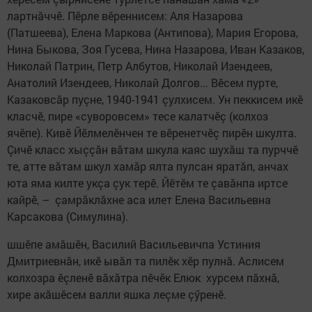
лартнăччӗ. Пӗрле вӗреннисем: Аля Назарова
(Патшеева), Елена Маркова (Антипова), Мария Егорова,
Нина Быкова, Зоя Гусева, Нина Назарова, Иван Казаков,
Николай Патрин, Петр Албутов, Николай Изендеев,
Анатолий Изендеев, Николай Долгов... Вӗсем пурте,
Казаковсăр пуçне, 1940-1941 çулхисем. Ун пеккисем икӗ
класчӗ, пире «суворовсем» тесе калатчӗç (колхоз
ячӗпе). Кивӗ Йӗлмелӗнчен те вӗренетчӗç пирӗн шкулта.
Çичӗ класс хыççăн вăтам шкула каяс шухăш та пурччӗ
те, атте вăтам шкул хамăр ялта пулсан яратăп, анчах
юта яма килте укçа çук терӗ. Йӗтӗм те çавăнпа иртсе
кайрӗ, – çамрăклăхне аса илет Елена Васильевна
Карсакова (Симулина).
шшӗпе амăшӗн, Василий Васильевичпа Устиния
Дмитриевнăн, икӗ ывăл та пилӗк хӗр пулнă. Аслисем
колхозра ӗçленӗ вăхăтра пӗчӗк Елюк хурсем пăхнă,
хире акăшӗсем валли яшка леçме çӳренӗ.