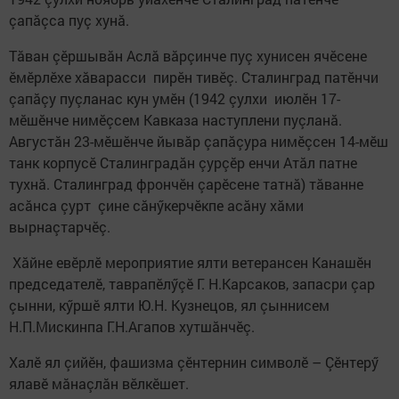
çапăçса пуç хунă.
Тăван çӗршывăн Аслă вăрçинче пуç хунисен ячӗсене
ӗмӗрлӗхе хăварасси пирӗн тивӗç. Сталинград патӗнчи
çапăçу пуçланас кун умӗн (1942 çулхи июлӗн 17-
мӗшӗнче нимӗçсем Кавказа наступлени пуçланă.
Августăн 23-мӗшӗнче йывăр çапăçура нимӗçсен 14-мӗш
танк корпусӗ Сталинградăн çурçӗр енчи Атăл патне
тухнă. Сталинград фрончӗн çарӗсене татнă) тăванне
асăнса çурт çине сăнӳкерчӗкпе асăну хăми
вырнаçтарчӗç.
Хăйне евӗрлӗ мероприятие ялти ветерансен Канашӗн
председателӗ, таврапӗлӳçӗ Г. Н.Карсаков, запасри çар
çынни, кӳршӗ ялти Ю.Н. Кузнецов, ял çыннисем
Н.П.Мискинпа Г.Н.Агапов хутшăнчӗç.
Халӗ ял çийӗн, фашизма çӗнтернин символӗ – Çӗнтерӳ
ялавӗ мăнаçлăн вӗлкӗшет.