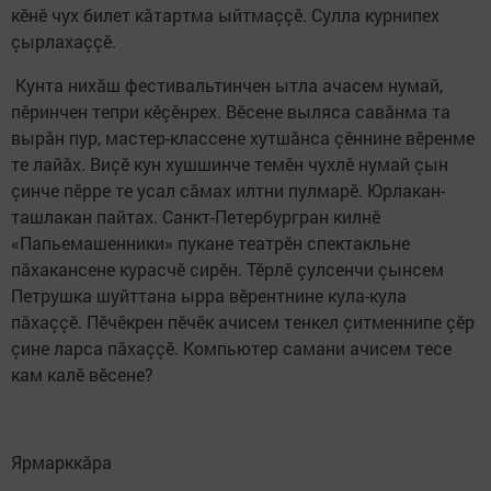
кӗнӗ чух билет кăтартма ыйтмаççӗ. Сулла курнипех
çырлахаççӗ.
Кунта нихăш фестивальтинчен ытла ачасем нумай,
пӗринчен тепри кӗçӗнрех. Вӗсене выляса савăнма та
вырăн пур, мастер-классене хутшăнса çӗннине вӗренме
те лайăх. Виçӗ кун хушшинче темӗн чухлӗ нумай çын
çинче пӗрре те усал сăмах илтни пулмарӗ. Юрлакан-
ташлакан пайтах. Санкт-Петербургран килнӗ
«Папьемашенники» пукане театрӗн спектакльне
пăхакансене курасчӗ сирӗн. Тӗрлӗ çулсенчи çынсем
Петрушка шуйттана ырра вӗрентнине кула-кула
пăхаççӗ. Пӗчӗкрен пӗчӗк ачисем тенкел çитменнипе çӗр
çине ларса пăхаççӗ. Компьютер самани ачисем тесе
кам калӗ вӗсене?
Ярмарккăра