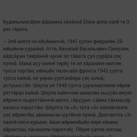
Будильниксӗрех вăранма хăнăхнă Елюк аппа халӗ те 3-
рех тăрать
– Эпӗ килте чи кӗçӗнниччӗ, 1941 çулхи февралӗн 25-
мӗшӗнче çуралнă. Атте, Василий Васильевич Симулин,
вăрçăран таврăннă чухне эп тăватă çул çурăра çеç
пулнă. Мана аçу килнӗ терӗç те эп хăранипе килтен
тухса тартăм, мӗншӗн тесен вăл фронта 1942 çулта
тухса кайнă, эп унран çулталăкра çеç юлнă,
астумастăп. Шкула эп 1940 çулта çуралнисемпе пӗрле
улттăрах кайнă. Шкула кайиччен аккасем хыççăн веçех
вӗренсе пыраттăмччӗ килте, «Арçури» сăвва пăхмасăр
каласа параттăм. Шкулта та «4» тата «5» паллăсемпе
çеç вӗрентӗм, аваннисен шутӗнче пулнă. Диктантпа «3»
паллă илсе курман. Аван вӗреннӗшӗн пире кӗнеке,
кăранташ, пăсмалли паратчӗç. Пӗрре çапла юлташ
хӗрӗсем çырнисене тӳрлетсе панăшăн хама «2»