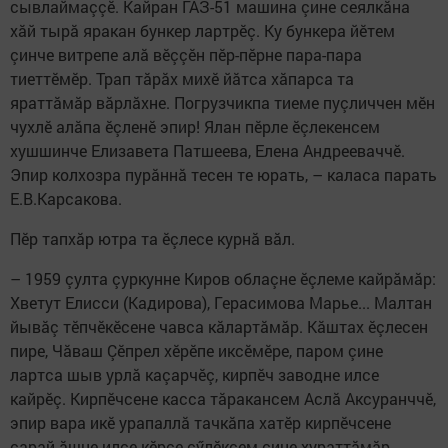
сывлаймаççӗ. Кайран ГАЗ-51 машина çине сеялкăна
хăй тырă яракан бункер лартрӗç. Ку бункера йӗтем
çинче витрепе алă вӗççӗн пӗр-пӗрне пара-пара
тиеттӗмӗр. Трап тăрăх михӗ йăтса хăпарса та
яраттăмăр вăрлăхне. Погрузчикпа тиеме пуçличчен мӗн
чухлӗ алăпа ӗçленӗ эпир! Ялан пӗрле ӗçлекенсем
хушшинче Елизавета Патшеева, Елена Андрееваччӗ.
Эпир колхозра пурăннă тесен те юрать, – каласа парать
Е.В.Карсакова.
Пӗр тапхăр ютра та ӗçлесе курнă вăл.
– 1959 çулта çуркунне Киров облаçне ӗçлеме кайрăмăр:
Хветут Елисси (Кадирова), Герасимова Марье... Малтан
йывăç тӗпчӗкӗсене чавса кăлартăмăр. Кăштах ӗçлесен
пире, Чăваш Çӗпрел хӗрӗпе иксӗмӗре, паром çине
лартса шыв урлă каçарчӗç, кирпӗч заводне илсе
кайрӗç. Кирпӗчсене касса тăракансем Аслă Аксуранччӗ,
эпир вара икӗ урапаллă тачкăпа хатӗр кирпӗчсене
сарай ăшне илсе кӗрсе çӳлӗксем çине хураттăмăр.