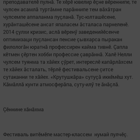
преподавателӗ пулнă. Те хӗрӗ ювелир ӗçне вӗреннипе, те
чулсен асамлă туртăмне парăннипе тем вăхăтран
чулсемпе аппаланма пуçланă. Тус-юлташӗсене,
хурăнташӗсене ансат япаласем ăсталаса парнеленӗ.
2014 çулхи кризис, аслă вӗренӳ заведенийӗсенче
оптимизаци пуçлансан пенсие çывхарса пыракан
филологăн юратнă профессирен кайма тивнӗ. Çапла
кӗтмен çӗртен хобби профессие çаврăннă. Халӗ Нелли
чулсем туянма та хăйех çӳрет, интереслӗ капăрлăхсем
те хăйех ăсталать, тӗрлӗ фестивальсене çитсе
сутаканни те хăйех. «Крутушкăра» сутуçă иккӗмӗш хут.
Кăмăллă кунти атмосферăпа, суту-илӳ те ăнăçлă.
Çӗннине хăнăхма
Фестиваль витӗмӗпе мастер-классем нумай пулчӗç.