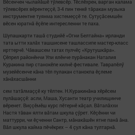
Вӗсенчен чылайăшӗ тӳлевсӗр. Тӗслӗхрен, варган калама
тӳлевсӗрех вӗрентеççӗ, 3-4 пин тенкӗ тăракан музыка
инструментне туянма хистемеççӗ те. Сутуçăсемшӗн
вӗсен юратнă ӗçӗпе интересленни те паха.
Шупашкарти ташă студийӗ «Огни Белтайна» ирланди
тата ытти халăх ташшисене ташлассипе мастер-класс
ирттерчӗ. Чăвашсем татах пулчӗç «Крутушкăра».
Çӗпрел районӗнчи Упи ялӗнче пурăнакан Наталия
Куракина пир станокӗпе килнӗ фестивале. Таврапӗлӳ
музейӗсенче кăна тӗл пулакан станокпа ӗçлеме
хăнăхасшăнни
сем татăлмаççӗ ку тӗлтен. Н.Куракинăна хӗрӗсем
пулăшаççӗ: асли, Маша, Хусанти театр училищинче
вӗренет. Виççӗмӗш курс пӗтернӗ кăçал. Вăталăххи
Настя тăван ялти вăтам шкула çӳрет. Кӗçӗнни чи
маттурри, чи ӗçченни Сантр, мăнакăшӗн ятне панă ăна.
Вăл шкула кайма пӗчӗкрех – 4 çул кăна тултарнă.