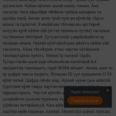
хусансене Кабан кӳллин шывӗ канăç паман. Ăна
тасатас тесе хăш-пӗри тӗпӗнчи туйăна кăларма та
шухăш панă. Анчах апла тунă пулсан кӳлӗсӗр тăрса
юлма та пулатчӗ. Ученăйсем тӗпчевсем ирттернӗ
хыççăн кӳлӗ хăйпе хăй (естественным путем) тасалма
тытăннине пӗлтернӗ. Çутçанталăк çаврăнăшӗнче ку
пулакан япала. Нумай кӳлӗ вăхăтран вăхăта хăйпе хăй
тасалать. Кăна тӗслӗхрен этем чиртен хăтăлнипе
танлаштарма пулать. Министр каланă тăрăх,
Тутарстанăн шыв-шур объекчӗсен калăпăшӗ 6,4
процентпа танлашать, пурӗ 36384 объект. Анчах, шел те,
ку цифра чакса пырать. Юлашки 50 çул хушшинче 3133
кӳлӗ типнӗ. Цифра пӗчӗк мар. Нумай чухне çын айăплă.
Çуртсене кӳлӗ тавра лартни вӗсене шывпа тулма
Пирӗн Телеграм?
чăрмантарать. Чистое кӳллӗн шăпи те иккӗленӳллӗ. Ун
çывăхӗнче çынсем пурăнма тытăннипе вăл типет, шыв
Подписаться
çӳлӗсем питӗрӗнеççӗ. Кам айăплă? Çакăнта çурт туса
лартма ирӗк паракан, паллах. Министра шанас пулсан,