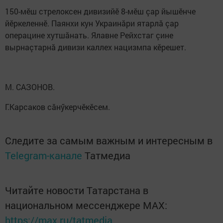
150-мӗш стрелоксен дивизийӗ 8-мӗш çар йышӗнче
йӗркеленнӗ. Паянхи кун Украинăри ятарлă çар
операцине хутшăнать. Ялавне Рейхстаг çине
вырнаçтарнă дивизи каллех нацизмпа кӗрешет.
М. САЗОНОВ.
Г.Карсаков сăнӳкерчӗкӗсем.
Следите за самым важным и интересным в
Telegram-канале
Татмедиа
Читайте новости Татарстана в
национальном мессенджере MАХ:
https://max.ru/tatmedia