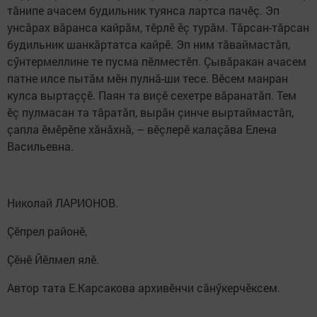
тăнипе ачасем будильник туянса лартса пачӗç. Эп
унсăрах вăранса кайрăм, тӗрлӗ ӗç турăм. Тăрсан-тăрсан
будильник шанкăртатса кайрӗ. Эп ним тăваймастăп,
сӳнтермеллине те пусма пӗлместӗп. Çывăракан ачасем
патне илсе пытăм мӗн пулнă-ши тесе. Вӗсем манран
кулса выртаççӗ. Паян та виçӗ сехетре вăранатăп. Тем
ӗç пулмасан та тăратăп, вырăн çинче выртаймастăп,
çапла ӗмӗрӗпе хăнăхнă, – вӗçлерӗ калаçăва Елена
Васильевна.
Николай ЛАРИОНОВ.
Çӗпрел районӗ,
Çӗнӗ Йӗлмел ялӗ.
Автор тата Е.Карсакова архивӗнчи сăнӳкерчӗксем.