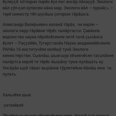
ӗçлеççӗ. Ытларах пирӗн ӗçе пит ансăр пăхаççӗ. Экологи
вăл çӳп-çап куписем кăна мар. Экологи вăл – пурнăç», –
терӗ министр тӗп шухăша çитерме тăрăшса.
Александр Валерьевич каланă тăрăх, чи кирли –
экологи лару-тăрăвне тӗрӗс палăртасси. Çавăнпа
ведомство наука пӗрлӗхӗсемпе питӗ тачă çыхăнса
ӗçлет – Раççейӗн, Тутарстанăн Наука академийӗсемпе.
РАНăн 16 институчӗпе килӗшӳ тунă Экологи
министерстви. Сывлăш, шыв-шур объекчӗсен тасалăхне
палăртса кирлӗ те тӗрӗс йышăну тума пулăшать ку.
Унсăрăн ырă тăвас вырăнне тӳрлетейми йăнăш яма та
пулать.
Хальлӗхе шыв
çителӗклӗ
Тӗслӗхе шыв-шур объекчӗсене илер. Нумай çул хушши