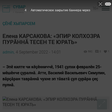
СУВАР
16+
3
Автоматическое закрытие баннера через
г. Казань
ÇӖНӖ ХЫПАРСЕМ
Елена КАРСАКОВА: «ЭПИР КОЛХОЗРА
ПУРĂННĂ ТЕСЕН ТЕ ЮРАТЬ»
admin,
4 September 2022 - 14:01
582
0
1
– Эпӗ килте чи кӗçӗнниччӗ, 1941 çулхи февралӗн 25-
мӗшӗнче çуралнă. Атте, Василий Васильевич Симулин,
вăрçăран таврăннă чухне эп тăватă çул çурăра çеç
пулнă.