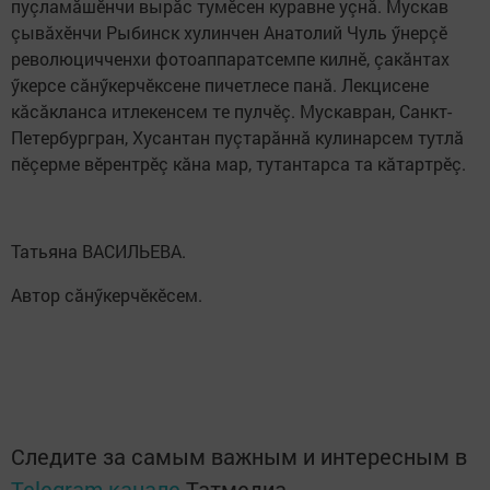
пуçламăшӗнчи вырăс тумӗсен куравне уçнă. Мускав
çывăхӗнчи Рыбинск хулинчен Анатолий Чуль ӳнерçӗ
революцичченхи фотоаппаратсемпе килнӗ, çакăнтах
ӳкерсе сăнӳкерчӗксене пичетлесе панă. Лекцисене
кăсăкланса итлекенсем те пулчӗç. Мускавран, Санкт-
Петербургран, Хусантан пуçтарăннă кулинарсем тутлă
пӗçерме вӗрентрӗç кăна мар, тутантарса та кăтартрӗç.
Татьяна ВАСИЛЬЕВА.
Автор сăнӳкерчӗкӗсем.
Следите за самым важным и интересным в
Telegram-канале
Татмедиа