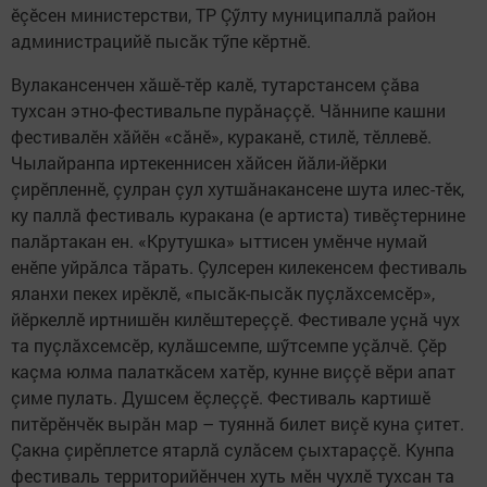
ӗçӗсен министерстви, ТР Çӳлту муниципаллă район
администрацийӗ пысăк тӳпе кӗртнӗ.
Вулакансенчен хăшӗ-тӗр калӗ, тутарстансем çăва
тухсан этно-фестивальпе пурăнаççӗ. Чăннипе кашни
фестивалӗн хăйӗн «сăнӗ», кураканӗ, стилӗ, тӗллевӗ.
Чылайранпа иртекеннисен хăйсен йăли-йӗрки
çирӗпленнӗ, çулран çул хутшăнакансене шута илес-тӗк,
ку паллă фестиваль куракана (е артиста) тивӗçтернине
палăртакан ен. «Крутушка» ыттисен умӗнче нумай
енӗпе уйрăлса тăрать. Çулсерен килекенсем фестиваль
яланхи пекех ирӗклӗ, «пысăк-пысăк пуçлăхсемсӗр»,
йӗркеллӗ иртнишӗн килӗштереççӗ. Фестивале уçнă чух
та пуçлăхсемсӗр, кулăшсемпе, шӳтсемпе уçăлчӗ. Çӗр
каçма юлма палаткăсем хатӗр, кунне виççӗ вӗри апат
çиме пулать. Душсем ӗçлеççӗ. Фестиваль картишӗ
питӗрӗнчӗк вырăн мар – туяннă билет виçӗ куна çитет.
Çакна çирӗплетсе ятарлă сулăсем çыхтараççӗ. Кунпа
фестиваль территорийӗнчен хуть мӗн чухлӗ тухсан та