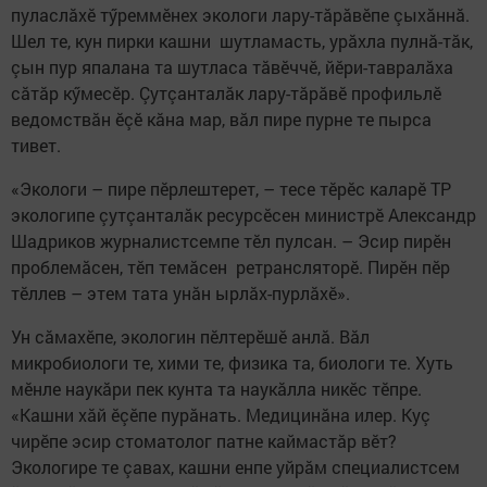
пуласлăхӗ тӳреммӗнех экологи лару-тăрăвӗпе çыхăннă.
Шел те, кун пирки кашни шутламасть, урăхла пулнă-тăк,
çын пур япалана та шутласа тăвӗччӗ, йӗри-тавралăха
сăтăр кӳмесӗр. Çутçанталăк лару-тăрăвӗ профильлӗ
ведомствăн ӗçӗ кăна мар, вăл пире пурне те пырса
тивет.
«Экологи – пире пӗрлештерет, – тесе тӗрӗс каларӗ ТР
экологипе çутçанталăк ресурсӗсен министрӗ Александр
Шадриков журналистсемпе тӗл пулсан. – Эсир пирӗн
проблемăсен, тӗп темăсен ретрансляторӗ. Пирӗн пӗр
тӗллев – этем тата унăн ырлăх-пурлăхӗ».
Ун сăмахӗпе, экологин пӗлтерӗшӗ анлă. Вăл
микробиологи те, хими те, физика та, биологи те. Хуть
мӗнле наукăри пек кунта та наукăлла никӗс тӗпре.
«Кашни хăй ӗçӗпе пурăнать. Медицинăна илер. Куç
чирӗпе эсир стоматолог патне каймастăр вӗт?
Экологире те çавах, кашни енпе уйрăм специалистсем