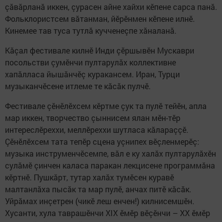
çăвăрланă иккен, çурасен айне хайхи кӗпене сарса панă.
Фольклористсем вăтанман, йӗрӗнмен кӗпене илнӗ.
Кинемее тав туса тутлă кучченеçпе хăналанă.
Кăçал фестивале килнӗ Инди çӗршывӗн Мускаври
посольстви çумӗнчи пултарулăх коллективне
хапăлласа йышăнчӗç куракансем. Иран, Турци
музыканчӗсене итлеме те кăсăк пулчӗ.
Фестивале çӗнӗлӗхсем кӗртме çук та пулӗ тейӗн, апла
мар иккен, творчество çыннисем ялан мӗн-тӗр
интереслӗреххи, меллӗреххи шутласа кăлараççӗ.
Çӗнӗлӗхсем тата тепӗр сцена уçнипех вӗçленмерӗç:
музыка инструменчӗсемпе, вăл е ку халăх пултарулăхӗн
сулăмӗ çинчен каласа паракан лекцисене программăна
кӗртнӗ. Пушкăрт, тутар халăх тумӗсен куравӗ
малтанлăха пысăк та мар пулӗ, анчах питӗ кăсăк.
Уйрăмах инçетрен (чикӗ леш енчен!) килнисемшӗн.
Хусанти, хула таврашӗнчи XIX ӗмӗр вӗçӗнчи – XX ӗмӗр