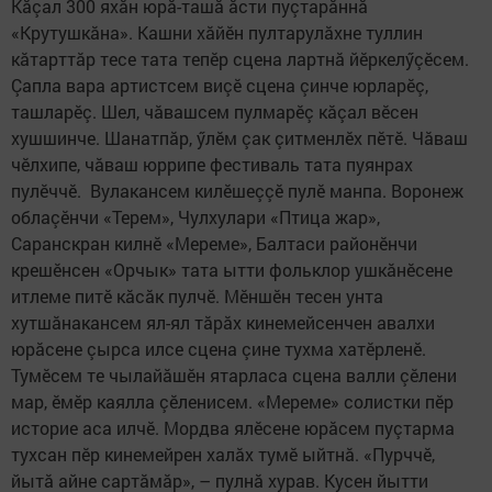
Кăçал 300 яхăн юрă-ташă ăсти пуçтарăннă
«Крутушкăна». Кашни хăйӗн пултарулăхне туллин
кăтарттăр тесе тата тепӗр сцена лартнă йӗркелӳçӗсем.
Çапла вара артистсем виçӗ сцена çинче юрларӗç,
ташларӗç. Шел, чăвашсем пулмарӗç кăçал вӗсен
хушшинче. Шанатпăр, ӳлӗм çак çитменлӗх пӗтӗ. Чăваш
чӗлхипе, чăваш юррипе фестиваль тата пуянрах
пулӗччӗ. Вулакансем килӗшеççӗ пулӗ манпа. Воронеж
облаçӗнчи «Терем», Чулхулари «Птица жар»,
Саранскран килнӗ «Мереме», Балтаси районӗнчи
крешӗнсен «Орчык» тата ытти фольклор ушкăнӗсене
итлеме питӗ кăсăк пулчӗ. Мӗншӗн тесен унта
хутшăнакансем ял-ял тăрăх кинемейсенчен авалхи
юрăсене çырса илсе сцена çине тухма хатӗрленӗ.
Тумӗсем те чылайăшӗн ятарласа сцена валли çӗлени
мар, ӗмӗр каялла çӗленисем. «Мереме» солистки пӗр
историе аса илчӗ. Мордва ялӗсене юрăсем пуçтарма
тухсан пӗр кинемейрен халăх тумӗ ыйтнă. «Пурччӗ,
йытă айне сартăмăр», – пулнă хурав. Кусен йытти