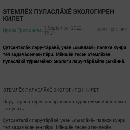
ЭТЕМЛӖХ ПУЛАСЛĂХӖ ЭКОЛОГИРЕН
КИЛЕТ
3 September 2022 -
Ирина Трифонова,
532
0
0
16:27
Çутçанталăк лару-тăрăвӗ, унăн «сывлăхӗ» паянхи кунри
тӗп задачăсенчен пӗри. Мӗншӗн тесен этемлӗхӗн
пуласлăхӗ тӳреммӗнех экологи лару-тăрăвӗпе çыхăннă.
ЭТЕМЛӖХ ПУЛАСЛĂХӖ ЭКОЛОГИРЕН КИЛЕТ
Лару-тăрăва тӗрӗс палăртмасан тӳрлетейми йăнăш яма
та пулать
Çутçанталăк лару-тăрăвӗ, унăн «сывлăхӗ» паянхи кунри
тӗп задачăсенчен пӗри. Мӗншӗн тесен этемлӗхӗн