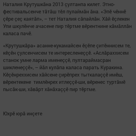
Наталия Крутушкăна 2013 çултанпа килет. Этно-
фестивальсенче тăтăш тӗл пулаймăн ăна. «Эпӗ чӗннӗ
çӗре çеç каятăп», – тет Наталия сăпайлăн. Хăй ӗçлекен
Упи шкулӗнче ачасене пир тӗртме вӗрентнине кăмăллăн
каласа пачӗ.
«Крутушкăра» асанне-кукамайсен ӗçӗпе çитӗннисем те,
кӗçӗн çулсенчисем те интересленеççӗ. «Аслăраххисем
станок умне ларма именеççӗ, пултараймасран
шикленеççӗ», – йăл кулăпа каласа парать Куракина.
Кӗçӗнреххисем хăйсене çирӗпрех тыткалаççӗ имӗш,
вӗрентекене тимлӗнрех итлеççӗ-ши, вӗренес туртăмӗ
пысăк-ши, хăвăрт хăнăхаççӗ пир тӗртме.
Юхрӗ юрă инçете