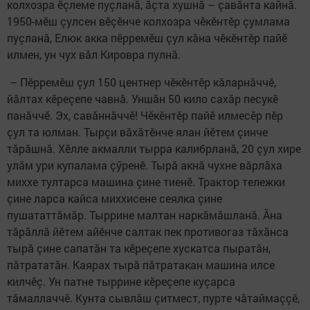
колхозра ӗçлеме пуçланă, ăçта хушнă – çавăнта кайнă.
1950-мӗш çулсен вӗçӗнче колхозра чӗкӗнтӗр çумлама
пуçланă, Елюк акка пӗрремӗш çул кăна чӗкӗнтӗр пайӗ
илмен, ун чух вăл Кировра пулнă.
– Пӗрремӗш çул 150 центнер чӗкӗнтӗр кăларнăччӗ,
йăлтах кӗреçепе чавнă. Уншăн 50 кило сахăр песукӗ
панăччӗ. Эх, савăннăччӗ! Чӗкӗнтӗр пайӗ илмесӗр пӗр
çул та юлман. Тырçи вăхăтӗнче ялан йӗтем çинче
тăрăшнă. Хӗлле акмалли тырра калибрланă, 20 çул хире
улăм ури купалама çӳренӗ. Тырă акнă чухне вăрлăха
миххе тултарса машина çине тиенӗ. Трактор тележки
çине ларса кайса миххисене сеялка çине
пушататтăмăр. Тыррине малтан наркăмăшланă. Ăна
тăрăллă йӗтем айӗнче салтак пек противогаз тăхăнса
тырă çине сапатăн та кӗреçепе хускатса пыратăн,
пăтрататăн. Каярах тырă пăтратакан машина илсе
килчӗç. Ун патне тыррине кӗреçепе куçарса
тăмаллаччӗ. Кунта сывлăш çитмест, пурте чăтаймаççӗ,