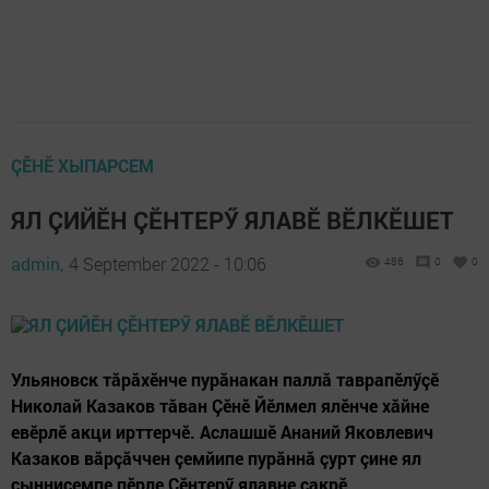
ÇӖНӖ ХЫПАРСЕМ
ЯЛ ÇИЙӖН ÇӖНТЕРӲ ЯЛАВӖ ВӖЛКӖШЕТ
admin,
4 September 2022 - 10:06
486
0
0
Ульяновск тăрăхӗнче пурăнакан паллă таврапӗлӳçӗ
Николай Казаков тăван Çӗнӗ Йӗлмел ялӗнче хăйне
евӗрлӗ акци ирттерчӗ. Аслашшӗ Ананий Яковлевич
Казаков вăрçăччен çемйипе пурăннă çурт çине ял
çыннисемпе пӗрле Çӗнтерӳ ялавне çакрӗ.