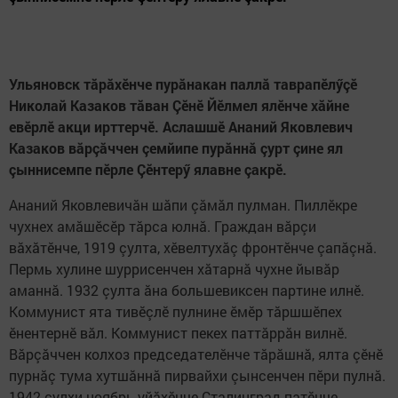
Ульяновск тăрăхӗнче пурăнакан паллă таврапӗлӳçӗ
Николай Казаков тăван Çӗнӗ Йӗлмел ялӗнче хăйне
евӗрлӗ акци ирттерчӗ. Аслашшӗ Ананий Яковлевич
Казаков вăрçăччен çемйипе пурăннă çурт çине ял
çыннисемпе пӗрле Çӗнтерӳ ялавне çакрӗ.
Ананий Яковлевичăн шăпи çăмăл пулман. Пиллӗкре
чухнех амăшӗсӗр тăрса юлнă. Граждан вăрçи
вăхăтӗнче, 1919 çулта, хӗвелтухăç фронтӗнче çапăçнă.
Пермь хулине шуррисенчен хăтарнă чухне йывăр
аманнă. 1932 çулта ăна большевиксен партине илнӗ.
Коммунист ята тивӗçлӗ пулнине ӗмӗр тăршшӗпех
ӗнентернӗ вăл. Коммунист пекех паттăррăн вилнӗ.
Вăрçăччен колхоз председателӗнче тăрăшнă, ялта çӗнӗ
пурнăç тума хутшăннă пирвайхи çынсенчен пӗри пулнă.
1942 çулхи ноябрь уйăхӗнче Сталинград патӗнче