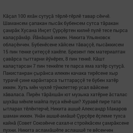
Кăçал 100 яхăн сутуçă тӗрлӗ-тӗрлӗ тавар сӗнчӗ.
Шамансем çапакан пысăк бубенсем сутса тăракан
çамрăк Хусана Инçет Çурçӗртен килнӗ пулӗ тесе пырса
калаçрăмăр. Йăнăшнă иккен. Никита Ульяновск
облаçӗнчен. Бубенӗсене хăйсем тăваççӗ, пысăккисем
15 пин тенке çитеççӗ хакӗпе. Брезент пек материалтан
çавăрса тыттарни йӳнӗрех, 8 пин тенкӗ. Кăшт
калаçтарсан 7 пин тенкӗпе те парса яма хатӗр сутуçă.
Пакистанран çырăнса илекен качака тирӗсене хыр
турачӗ çине карăнтарса тыттараççӗ те бубен хатӗр
иккен. Хуть мӗн чухлӗ тӳнклеттер усал вăйсене
хăваласа. Пирӗн тăрăхшăн ют музыка хатӗрне ăсталас
шухăш мӗнле майпа пуçа кӗнӗ-ши? Хуравӗ пире тата
ытларах тӗлӗнтерчӗ, Никита ашшӗ Александр Макаров
шаман иккен. Унăн ашшӗ-амăшӗ Çурçӗре ӗçлеме тухса
кайнă (Совет Союзӗнче сахал-и стройкăсем çамрăксене
пухни. Никита асламăшӗпе аслашшӗ те вӗсенчен