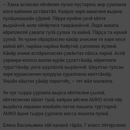
– Хама аслисем пӗчӗклех пучах пуçтарма, вир çумлама
илсе кайнине астăватăп. Каярах хире аккасене вырма
пулăшмашкăн çӳренӗ. Пӗрре кунӗпе çичӗ кӗлте
вырнăччӗ, киле хӗпӗртесе таврăннăччӗ. Лидя аккапа
кӗреплеллӗ çавапа тулă çулма та кайнă. Пăрçа та нумай
çулнă. Ун чухне хӗрарăмсем кăкăр ачисене те хире илсе
кайнă вӗт, чарăна-чарăна ӗмӗртнӗ, çаплипех ӗçленӗ.
Кăкăр ачине аслăраххисем çавăнтах пăхса ларнă. Аслă
çеремре колхоз валли курăк çулаттăмăр, кӗреплепе
тураттăмăр, унта шурлăхлă вырăнччӗ. Шкултан тухсан
хире кураксенчен кукуруза хураллама каяттăмăр.
Уншăн кăштах çăкăр паратчӗç, – тет вăл малалла.
Ун чух тырра çурлапа вырса кӗлтесене çыхнă,
кӗлтесенчен кăлат тунă, кайран вӗсене АМКО ятлă пӗр
вырăнта ларакан комбайн патне лашапа турттарнă.
АМКО ăшне тырра çурлапа касса ямалла пулнă.
Елена Васильевна хăй каланă тăрăх, 7 класс пӗтерсенех