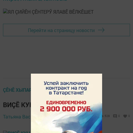
Перейти на страницу новости
ÇӖНӖ ХЫПАРСЕМ
ВИÇӖ КУН НУМАЙ-И? ÇУК
4 September 2022 -
Татьяна Васильева,
528
0
0
08:39