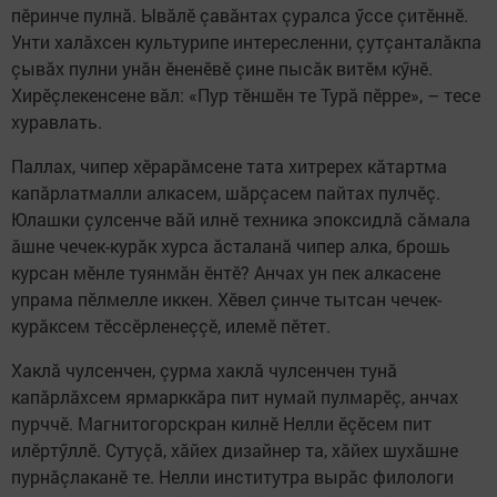
пӗринче пулнă. Ывăлӗ çавăнтах çуралса ӳссе çитӗннӗ.
Унти халăхсен культурипе интересленни, çутçанталăкпа
çывăх пулни унăн ӗненӗвӗ çине пысăк витӗм кӳнӗ.
Хирӗçлекенсене вăл: «Пур тӗншӗн те Турă пӗрре», – тесе
хуравлать.
Паллах, чипер хӗрарăмсене тата хитререх кăтартма
капăрлатмалли алкасем, шăрçасем пайтах пулчӗç.
Юлашки çулсенче вăй илнӗ техника эпоксидлă сăмала
ăшне чечек-курăк хурса ăсталанă чипер алка, брошь
курсан мӗнле туянмăн ӗнтӗ? Анчах ун пек алкасене
упрама пӗлмелле иккен. Хӗвел çинче тытсан чечек-
курăксем тӗссӗрленеççӗ, илемӗ пӗтет.
Хаклă чулсенчен, çурма хаклă чулсенчен тунă
капăрлăхсем ярмарккăра пит нумай пулмарӗç, анчах
пурччӗ. Магнитогорскран килнӗ Нелли ӗçӗсем пит
илӗртӳллӗ. Сутуçă, хăйех дизайнер та, хăйех шухăшне
пурнăçлаканӗ те. Нелли институтра вырăс филологи