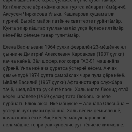
Катăлнисене вӗри кăмакаран туртса кăлараттăмăрччӗ.
Аксусем Чиркасова Улька, Кашкарова хушаматли
пурччӗ. Вырăс майри патӗнче хваттерте пурăнтăмăр.
Кунта эпир кăштах тумланмалăх укçа ӗçлесе илтӗмӗр,
кӗпе-йӗм çӗлеме тавар туянтăмăр.
Елена Васильевна 1964 çулхи февралӗн 23-мӗшӗнче ял
çыннине Дмитрий Алексеевич Карсакова (1937 çулхи)
качча кайнă. Вăл шофер, колхозра ГАЗ-51 машинăпа
çӳренӗ. Унпа икӗ ача çуратса ӳстернӗ вӗсем. Анчах
çемье пуçӗ 1974 çулта çамрăклах чире пула çӗре кӗнӗ.
Ывăлӗ Василий (1967 çулхи) Афганистанра службăра
тăчӗ, шел, вăл та çук ӗнтӗ паян. Халь килте Леонид ятлă
кӗçӗн ывăлӗпе (1969 çулхи) тата Любовь кинӗпе
пурăнать Елюк акка. Икӗ мăнукне – Алинăпа Олесьăна –
ӳстернӗ чух нумай пулăшнă. Халь вӗсем çемьеленнӗ,
качча кайнă ӗнтӗ. Виçӗ кӗçӗн мăнук парнеленӗ
асламăшне, тепри çак кунсенче çут тӗнчене килмелле.