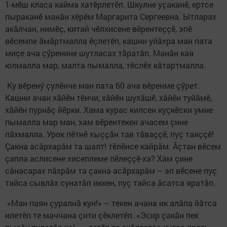
1-мӗш класа кайма хатӗрлетӗп. Шкулне уçаканӗ, ертсе
пыраканӗ манăн хӗрӗм Маргарита Сергеевна. Ытларах
акăлчан, нимӗç, китай чӗлхисене вӗрентеççӗ, эпӗ
вӗсемпе ăмăртмалла ӗçлетӗп, кашни уйăх­ра ман пата
миçе ача çӳренине шутласах тăратăп. Манăн кая
юлмалла мар, малта пымалла, тӗслӗх кăтартмалла.
Ку вӗренӳ çулӗнче ман пата 60 ача вӗренме çӳрет.
Кашни ачан хăйӗн тӗнчи, хăйӗн шухăшӗ, хăйӗн туйăмӗ,
хăйӗн пурнăç йӗрки. Хама курас килсен куçкӗски умне
пымалла мар ман, хам вӗрентекен ачасем çине
пăхмалла. Урок пӗтнӗ хыççăн тав тăваççӗ, пуç таяççӗ!
Çакна асăрхарăм та шалт! тӗлӗнсе кайрăм. Ăçтан вӗсем
çапла аслисене хисеплеме пӗлеççӗ-ха? Хам çине
сăнасарах пăхрăм та çакна асăрхарăм – эп вӗсене пуç
тайса сывлăх сунатăп иккен, пуç тайса ăсатса яратăп.
«Ман паян çуралнă кун!» – текен ачана ик алăпа йăтса
илетӗп те маччана çити çӗклетӗп. «Эсир çакăн пек