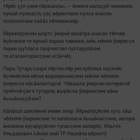
тӗрӗс çул çине пăрмалла», — ӗненсе калаçрӗ чиновник,
нумай пулмасть çеç вӗрентекен пулса ачасен
психологине лайăх пӗлекенскер.
Йӗркелӳçӗсем шортс ӳкернӗ вăхăтра ачасен тӗпчев
ӗçӗсемпе те нумай ларма тивнине, мӗн, мӗнле ӳкересси
пирки шутласа творчество пултарулăхне
те аталантарассине асăнчӗç.
Пире, Тутарстанри пӗртен-пӗр республика хаçачӗн
ӗçченӗсене кӗске видеороликсене мӗнле чӗлхепе
ӳкересси кăсăклантарчӗ. Чăвашла ӳкерсен интереслӗ
пулӗччӗ-çке е тутарла, вырăсла ӳкернисене кăна
йышăнаççӗ-ши?
Кăлăхах шикленнӗ иккен эпир. Йӗркелӳçӗсем хуть хăш
чӗлхепе ӳкернисене те хапăлласа йышăнассине, автора
ăнланма куçаруçăсем тупассине каларӗç. Ильгиз
Ильдарович сăмах май ТР Наукăпа вӗрентӳ