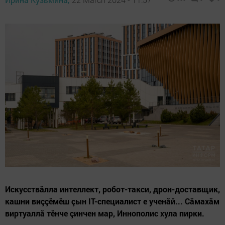
Искусствăлла интеллект, робот-такси, дрон-доставщик,
кашни виççӗмӗш çын IT-специалист е ученăй... Сăмахăм
виртуаллă тӗнче çинчен мар, Иннополис хула пирки.