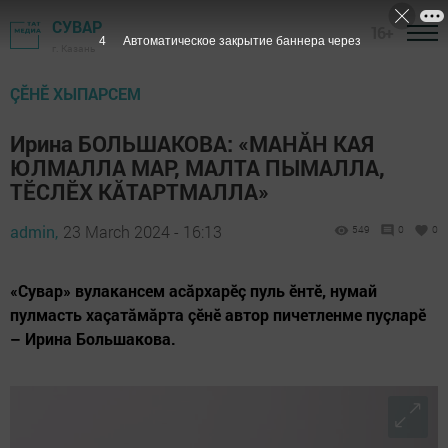
СУВАР
16+
3
Автоматическое закрытие баннера через
г. Казань
ÇӖНӖ ХЫПАРСЕМ
Ирина БОЛЬШАКОВА: «МАНĂН КАЯ
ЮЛМАЛЛА МАР, МАЛТА ПЫМАЛЛА,
ТӖСЛӖХ КĂТАРТМАЛЛА»
admin,
23 March 2024 - 16:13
549
0
0
«Сувар» вулакансем асăрхарӗç пуль ӗнтӗ, нумай
пулмасть хаçатăмăрта çӗнӗ автор пичетленме пуçларӗ
– Ирина Большакова.