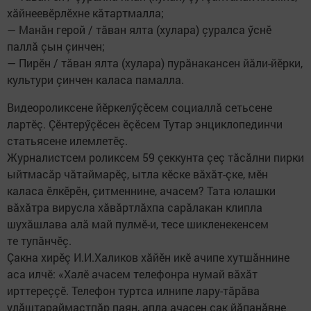
хăйнеевӗрлӗхне кăтартмалла;
— Манăн герой / тăван ялта (хулара) çуралса ӳснӗ
паллă çын çинчен;
— Пирӗн / тăван ялта (хулара) пурăнакансен йăли-йӗрки,
культури çинчен каласа памалла.
Видеороликсене йӗркелӳçӗсем социаллă сетьсене
лартӗç. Çӗнтерӳçӗсен ӗçӗсем Тутар энциклопединчи
статьясене илемлетӗç.
Журналистсем роликсем 59 çеккунта çеç тăсăлни пирки
ыйтмасăр чăтаймарӗç, ытла кӗске вăхăт-çке, мӗн
каласа ӗлкӗрӗн, çитменнине, ачасем? Тата юлашки
вăхăтра вирусла хăвăртлăхпа сарăлакан клипла
шухăшлава алă май пулмӗ-и, тесе шикленекенсем
те тупăнчӗç.
Çакна хирӗç И.И.Халиков хăйӗн икӗ ачипе хутшăннине
аса илчӗ: «Халӗ ачасем телефонра нумай вăхăт
ирттереççӗ. Телефон туртса илнипе лару-тăрăва
улăштараймастпăр паян, апла ачасен çак йăпанăвне