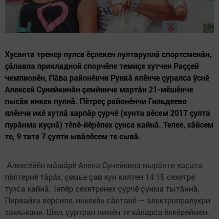
Хусанта тренер пулса ӗçлекен пултаруллă спортсменăн,
çăлавпа прикладной спорчӗпе темиçе хутчен Раççей
чемпионӗн, Пăва районӗнчи Рункă ялӗнче çуралса ӳснӗ
Алексей Сунейкинăн çемйинче мартăн 21-мӗшӗнче
пысăк инкек пулнă. Пӗтреç районӗнчи Гильдеево
ялӗнчи икӗ хутлă харпăр çурчӗ (кунта вӗсем 2017 çулта
пурăнма куçнă) тӗпӗ-йӗрӗпех çунса кайнă. Телее, хăйсем
те, 9 тата 7 çулти ывăлӗсем те сывă.
Алексейӗн мăшăрӗ Алена Сунейкина вырăнти хаçата
пӗлтернӗ тăрăх, çемье çав кун килтен 14:15 сехетре
тухса кайнă. Тепӗр сехетренех çурчӗ çунма тытăннă.
Пирвайхи версипе, инкекӗн сăлтавӗ — электропралукри
замыкани. Шел, çуртран нимӗн те кăларса ӗлкӗреймен.