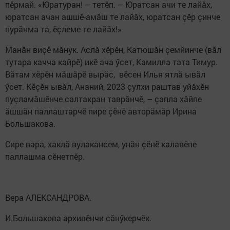
пӗрмай. «Юратуран! – тетӗп. – Юратсан ачи те лайăх,
юратсан ачан ашшӗ-амăш те лайăх, юратсан çӗр çинче
пурăнма та, ӗçлеме те лайăх!»
Манăн виçӗ мăнук. Аслă хӗрӗн, Катюшăн çемйинче (вăл
тутара качча кайрӗ) икӗ ача ӳсет, Камилла тата Тимур.
Вăтам хӗрӗн мăшăрӗ вырăс, вӗсен Илья ятлă ывăл
ӳсет. Кӗçӗн ывăл, Ананий, 2023 çулхи раштав уйăхӗн
пуçламăшӗнче салтак­ран таврăнчӗ, – çапла хăйпе
ăшшăн паллаштарчӗ пире çӗнӗ авторăмăр Ирина
Большакова.
Сире вара, хаклă вулакансем, унăн çӗнӗ калавӗпе
паллашма сӗнетпӗр.
Вера АЛЕКСАНДРОВА.
И.Большакова архивӗнчи сăнӳкерчӗк.