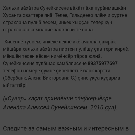
Хальхи вăхăтра Сунейкисене вăхăтлăха пурăнмашкăн
Хусанта хваттере янă. Телее, Гильдеево ялӗнчи çуртне
страхланă пулнă вӗсем, инкек хыççăн тепӗр кун
страхлакан компание заявлени те панă.
Хисеплӗ туссем, инкеке лекнӗ икӗ ачаллă çамрăк
мăшăра хальхи вăхăтра пиртен пулăшу çав тери кирлӗ,
мӗншӗн тесен вӗсем нимӗнсӗр тăрса юлнă.
Сунейкинсене пулăшас кăмăллисене
89375977697
телефон номерӗ çумне çирӗплетнӗ банк картти
(Сбербанк, Алена Викторовна С.) çине укçа куçарма
ыйтатпăр!
(«Сувар» хаçат архивӗнчи сăнӳкерчӗкре
Аленăпа Алексей Сунейкинсем. 2016 çул).
Следите за самым важным и интересным в