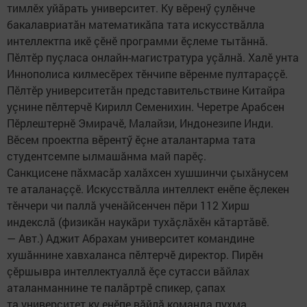
тимлӗх уйăрать университет. Ку вӗренӳ çулӗнче
бакалавриатăн математикăпа тата искусствăлла
интеллектпа икӗ çӗнӗ программи ӗçлеме тытăннă.
Пӗлтӗр пуçласа онлайн-магистратура уçăлнă. Халӗ унта
Иннополиса килмесӗрех тӗнчипе вӗренме пултараççӗ.
Пӗлтӗр университетăн представительствине Китайра
уçнине пӗлтерчӗ Кирилл Семенихин. Черетре Арабсен
Пӗрлештернӗ Эмирачӗ, Малайзи, Индонезипе Инди.
Вӗсем проектпа вӗрентӳ ӗçне аталантарма тата
студентсемпе ылмашăнма май парӗç.
Санкцисене пăхмасăр халăхсен хушшинчи çыхăнусем
те аталанаççӗ. Искусствăлла интеллект енӗпе ӗçлекен
тӗнчери чи паллă ученăйсенчен пӗри 112 Хирш
индекслă (физикăн наукăри тухăçлăхӗн кăтартăвӗ.
— Авт.) Аджит Абрахам университет командине
хушăннине хавхаланса пӗлтерчӗ директор. Пирӗн
çӗршывра интеллектуаллă ӗçе сутасси вăйлах
аталанманнине те палăртрӗ спикер, çапах
та университет ку енӗпе вăйлă команда пухма