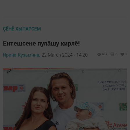
ÇӖНӖ ХЫПАРСЕМ
Ентешсене пулăшу кирлӗ!
Ирина Кузьмина,
22 March 2024 - 14:20
659
0
1