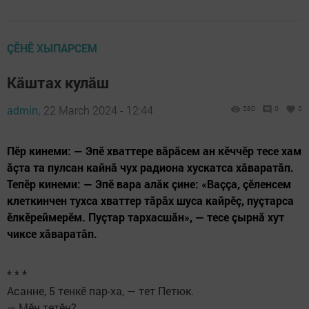
ÇӖНӖ ХЫПАРСЕМ
Кăштах кулăш
admin,
22 March 2024 - 12:44
580
0
0
Пӗр кинеми: — Эпӗ хваттере вăрăсем ан кӗччӗр тесе хам
ăçта та пулсан кайнă чух радиона хускатса хăваратăп.
Тепӗр кинеми: — Эпӗ вара алăк çине: «Ваççа, çӗленсем
клеткинчен тухса хваттер тăрăх шуса кайрӗç, пуçтарса
ӗлкӗреймерӗм. Пуçтар тархасшăн», — тесе çырнă хут
чиксе хăваратăп.
* * *
Асанне, 5 тенкӗ пар-ха, — тет Петюк.
— Мӗн тетӗн?