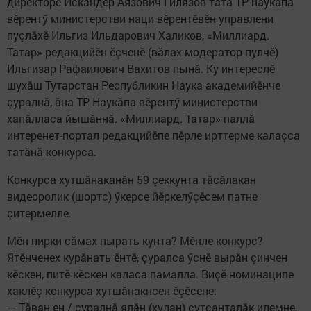
директорӗ Искандер Аязович Гилязов тата ТР наукăпа
вӗрентӳ министерстви наци вӗрентӗвӗн управлени
пуçлăхӗ Ильгиз Ильдарович Халиков, «Миллиард.
Татар» редакцийӗн ӗçченӗ (вăлах модератор пулчӗ)
Ильгизар Рафаилович Вахитов пынă. Ку интереслӗ
шухăш Тутарстан Республикин Наука академийӗнче
çуралнă, ăна ТР Наукăпа вӗрентӳ министерстви
хапăлласа йышăннă. «Миллиард. Татар» паллă
интеренет-портал редакцийӗпе пӗрле ирттерме калаçса
татăнă конкурса.
Конкурса хутшăнаканăн 59 çеккунта тăсăлакан
видеоролик (шортс) ӳкерсе йӗркелӳçӗсем патне
çитермелле.
Мӗн пирки сăмах пырать кунта? Мӗнле конкурс?
Ятӗнченех курăнать ӗнтӗ, çуралса ӳснӗ вырăн çинчен
кӗскен, питӗ кӗскен каласа памалла. Виçӗ номинаципе
хаклӗç конкурса хутшăнакнсен ӗçӗсене:
— Тăван ен / çуралнă ялăн (хулан) çутçанталăк илемне,