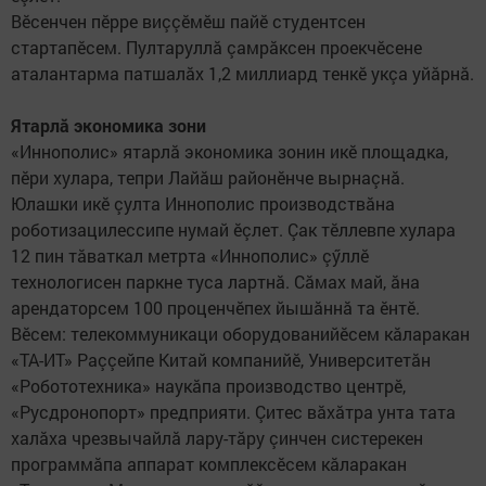
Вӗсенчен пӗрре виççӗмӗш пайӗ студентсен
стартапӗсем. Пултаруллă çамрăксен проекчӗсене
аталантарма патшалăх 1,2 миллиард тенкӗ укçа уйăрнă.
Ятарлă экономика зони
«Иннополис» ятарлă экономика зонин икӗ площадка,
пӗри хулара, тепри Лайăш районӗнче вырнаçнă.
Юлашки икӗ çулта Иннополис производствăна
роботизацилессипе нумай ӗçлет. Çак тӗллевпе хулара
12 пин тăваткал метрта «Иннополис» çӳллӗ
технологисен паркне туса лартнă. Сăмах май, ăна
арендаторсем 100 проценчӗпех йышăннă та ӗнтӗ.
Вӗсем: телекоммуникаци оборудованийӗсем кăларакан
«ТА-ИТ» Раççейпе Китай компанийӗ, Университетăн
«Робототехника» наукăпа производство центрӗ,
«Русдронопорт» предприяти. Çитес вăхăтра унта тата
халăха чрезвычайлă лару-тăру çинчен систерекен
программăпа аппарат комплексӗсем кăларакан