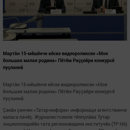
Мартăн 15-мӗшӗнче кӗске видеороликсен «Моя
большая малая родина» Пӗтӗм Раççейри конкурсӗ
пуçланнă
Мартăн 15-мӗшӗнче кӗске видеороликсен «Моя
большая малая родина» Пӗтӗм Раççейри конкурсӗ
пуçланнă
Çакăн çинчен «Татар-информ» информаци агентствинче
каласа пачӗç. Журналистсемпе тӗлпулăва Тутар
энциклопедийӗн тата регионоведени институчӗн (ТР НА)