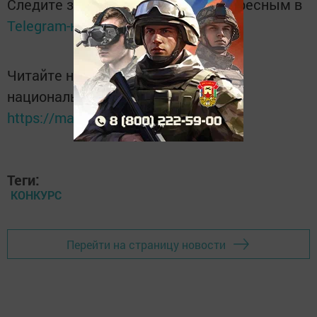
Следите за самым важным и интересным в
Telegram-канале
Татмедиа
Читайте новости Татарстана в
национальном мессенджере MАХ:
https://max.ru/tatmedia
Теги:
КОНКУРС
Перейти на страницу новости