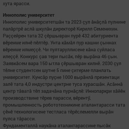
хута ярасси.
Иннополис университет
Иннополис университетшăн та 2023 çул ăнăçлă пулнине
палăртрӗ аслă шкулăн директорӗ Кирилл Семенихин.
Раççейрен тата 32 çӗршывран пурӗ 432 абитуриента
вӗренме илнӗ пӗлтӗр. Унта кăмăл пур кашни çыннах
вӗренме илмеççӗ. Чи пултаруллисене кăна суйласа
илеççӗ. Конкурс çав тери пысăк, пӗр вырăна 46 çын.
Заявкăсем вара 150 ытла çӗршывран килнӗ. 2030 çул
тӗлне студентсен шутне 5 пине çитерме планлать
университет. Кунсăр пуçне 1000 вырăнлă презентаци
залӗ тата 4,0 индустри центрне туса хурасшăн. Асăннă
центр тăватă тӗп задачăна пурнăçлӗ: Иннопаркри хăйӗн
производствине тӗрев парасси, вӗрентӳ,
промышленность робототехникине аталантарасси тата
çӗнӗ технологисене тестласа тӗрӗслемелли вырăн
пулса тăрасси.
Фундаменталлă наукăна аталантарассине пысăк