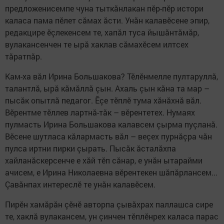
предложенисемпе чуна тыткăнлакан пӗр-пӗр истори
каласа пама пӗлет сăмах ăсти. Унăн калавӗсене эпир,
редакцире ӗçлекенсем те, хапăл туса йышăнтăмăр,
вулакансенчен те ырă хаклав сăмахӗсем илтсех
тăратпăр.
Кам-ха вăл Ирина Большакова? Тӗлӗнмелле пултаруллă,
талантлă, ырă кăмăллă çын. Ахаль çын кăна та мар –
пысăк опытлă педагог. Ӗçе тӗплӗ тума хăнăхнă вăл.
Вӗрентме тӗллев лартнă-тăк – вӗрентетех. Нумаях
пулмасть Ирина Большакова калавсем çырма пуçланă.
Вӗсене шутласа кăлармасть вăл – веçех пурнăçра чăн
пулса иртни пирки çырать. Пысăк ăсталăхпа
хайланăскерсенче е хăй тӗп сăнар, е унăн ытарайми
ачисем, е Ирина Николаевна вӗрентекен шăпăрлансем...
Çавăнпах интереслӗ те унăн калавӗсем.
Пирӗн хамăрăн çӗнӗ авторпа çывăхрах паллашса сире
те, хаклă вулакансем, ун çинчен тӗплӗнрех каласа парас