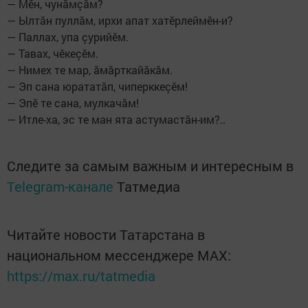
— Мӗн, чунăмçăм?
— Ылтăн пуллăм, ирхи апат хатӗрлеймӗн-и?
— Паллах, упа çурийӗм.
— Тавах, чӗкеçӗм.
— Нимех те мар, ăмăрткайăкăм.
— Эп сана юрататăп, чиперккеçӗм!
— Эпӗ те сана, мулкачăм!
— Итле-ха, эс те ман ята астумастăн-им?..
Следите за самым важным и интересным в
Telegram-канале
Татмедиа
Читайте новости Татарстана в
национальном мессенджере MАХ:
https://max.ru/tatmedia