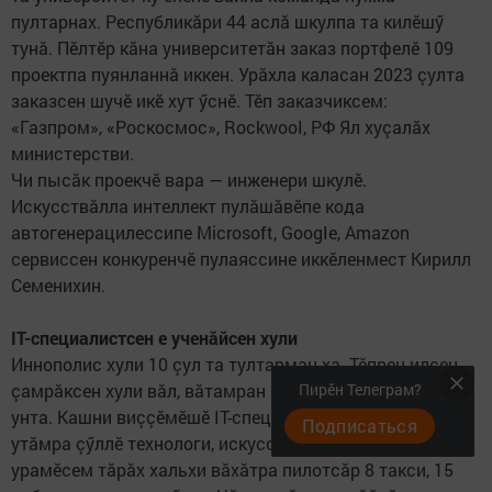
пултарнах. Республикăри 44 аслă шкулпа та килӗшӳ
тунă. Пӗлтӗр кăна университетăн заказ портфелӗ 109
проектпа пуянланнă иккен. Урăхла каласан 2023 çулта
заказсен шучӗ икӗ хут ӳснӗ. Тӗп заказчиксем:
«Газпром», «Роскосмос», RockwooI, РФ Ял хуçалăх
министерстви.
Чи пысăк проекчӗ вара — инженери шкулӗ.
Искусствăлла интеллект пулăшăвӗпе кода
автогенерацилессипе Microsoft, GoogIe, Amazon
сервиссен конкуренчӗ пулаяссине иккӗленмест Кирилл
Семенихин.
IT-специалистсен е ученăйсен хули
Иннополис хули 10 çул та тултарман-ха. Тӗпрен илсен,
çамрăксен хули вăл, вăтамран 31 çултисем пурăнаççӗ
Пирӗн Телеграм?
унта. Кашни виççӗмӗшӗ IT-специалист е ученăй. Кашни
Подписаться
утăмра çӳллӗ технологи, искусствăлла интеллект. Хула
урамӗсем тăрăх хальхи вăхăтра пилотсăр 8 такси, 15