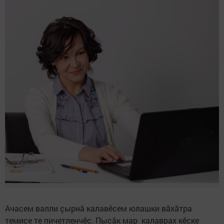
Ачасем валли çырнă калавӗсем юлашки вăхăтра
темиçе те пичетленчӗç. Пысăк мар калаврах кӗске