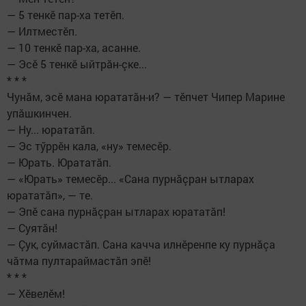
— 5 тенкӗ пар-ха тетӗп.
— Илтместӗп.
— 10 тенкӗ пар-ха, асанне.
— Эсӗ 5 тенкӗ ыйтрăн-çке...
* * *
Чунăм, эсӗ мана юрататăн-и? — тӗпчет Чипер Марине
упăшкинчен.
— Ну... юрататăп.
— Эс тӳррӗн кала, «ну» темесӗр.
— Юрать. Юрататăп.
— «Юрать» темесӗр... «Сана пурнăçран ытларах
юрататăп», — те.
— Эпӗ сана пурнăçран ытларах юрататăп!
— Суятăн!
— Çук, суймастăп. Сана качча илнӗренпе ку пурнăçа
чăтма пултараймастăп эпӗ!
* * *
— Хӗвелӗм!