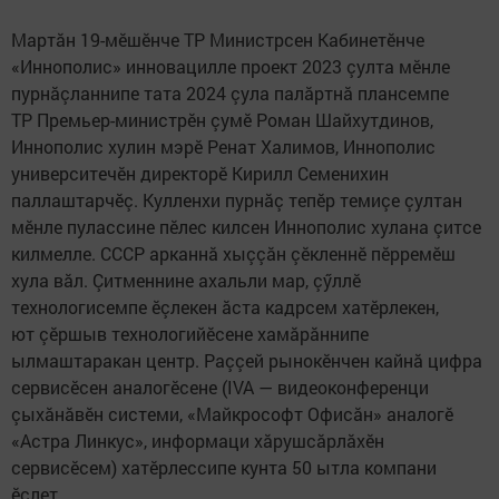
Мартăн 19-мӗшӗнче ТР Министрсен Кабинетӗнче
«Иннополис» инновацилле проект 2023 çулта мӗнле
пурнăçланнипе тата 2024 çула палăртнă плансемпе
ТР Премьер-министрӗн çумӗ Роман Шайхутдинов,
Иннополис хулин мэрӗ Ренат Халимов, Иннополис
университечӗн директорӗ Кирилл Семенихин
паллаштарчӗç. Кулленхи пурнăç тепӗр темиçе çултан
мӗнле пулассине пӗлес килсен Иннополис хулана çитсе
килмелле. СССР арканнă хыççăн çӗкленнӗ пӗрремӗш
хула вăл. Çитменнине ахальли мар, çӳллӗ
технологисемпе ӗçлекен ăста кадрсем хатӗрлекен,
ют çӗршыв технологийӗсене хамăрăннипе
ылмаштаракан центр. Раççей рынокӗнчен кайнă цифра
сервисӗсен аналогӗсене (IVA — видеоконференци
çыхăнăвӗн системи, «Майкрософт Офисăн» аналогӗ
«Астра Линкус», информаци хăрушсăрлăхӗн
сервисӗсем) хатӗрлессипе кунта 50 ытла компани
ӗçлет.