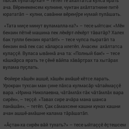
пысăк пулатăр-ха!» – тетӗп те ахăлтатса кулса ярать
ача. Вӗренекенсем кулнине, чунтан ахăлтатнине питӗ
юрататăп – кулни, савăнни вӗренӳре нумай пулăшать.
«Тата миçе минут вуламалла-ха?» – тесе ыйтсан: «Мӗн
бензин пӗтнӗ машина пек лӗкӗрт-лӗкӗрт тăватăр? Халех
бак тулли бензин яратăп!» – тесе чупса пыратăп та
бензин янă пек сас кăларса илетӗп. Ачасем ахăлтатса
кулаççӗ. Вуласа ывăннă ача та: «Полный бак!» – тесе
кăшкăрса ярать те çӗнӗ вăйпа хăвăртрах та хытăрах
вулама пуçлать.
Фойере хăшӗн ашшӗ, хăшӗн амăшӗ кӗтсе ларать.
Урокран тухсан ман çине пăхса кулмасăр чăтаймаççӗ
вара. «Ирина Николаевна, чăтăмлăх-тăк чăтăмлăх вара
сирӗн», – теççӗ. «Тавах сире ачăра мана шанса
панăшăн», – тетӗп. Çак сăмахсене кашни кунах кашни
ачан ашшӗ-амăшне калама тăрăшатăп.
«Ăçтан-ха сирӗн вăй тухать?» – тесе ыйтаççӗ ӗçтешсем