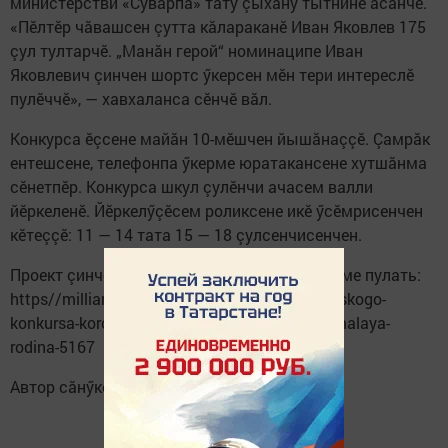
министерстви «Суварпа» тату çыхăну тытнине асăнчӗ.
«Пӗлтӗр чăвашсен çутта кăлараканӗ Иван Яковлев 175
çул тултарчӗ. „Манăн герой“ номинаципе Иван
Яковлевич çинчен шортс ӳкерсен мӗн тери интереслӗ
пулӗччӗ», — хавхаланса сӗнчӗ вăл.
Конкурса ӗçсене майăн 10-мӗшчен йышăнаççӗ. Çамрăк
ентешсене, телефонпа ӳкерме юратакансене хутшăнма
сӗнетпӗр. Конкурса шкул çулӗнчи ачасем валли
йӗркеленӗ. Йӗркелӳçӗсем роликсене икӗ ӳсӗмрисенчен
кӗтеççӗ: 11 — 14 тата 15 — 18 çулсенчисенчен.
Проект çинчен тӗплӗнрех çакăнта кӗрсе пӗлме пулать:
https//milliard.tatar/news/polozenie-vserossiiskogo-
konkursa-korotkix-videorolikov-moya-bolsaya-malaya-
rodina-5167
Автор сăнӳкерчӗкӗсем.