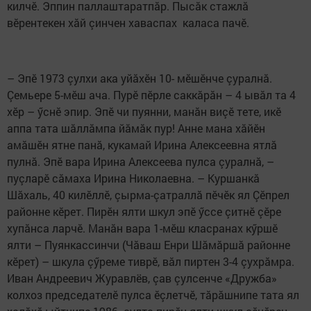
килчӗ. Эппин паллаштаратпăр. Пысăк стажлă
вӗрентекен хăй çинчен хаваспах каласа пачӗ.
– Эпӗ 1973 çулхи ака уйăхӗн 10- мӗшӗнче çуралнă.
Çемьере 5-мӗш ача. Пурӗ пӗрле саккăрăн – 4 ывăл та 4
хӗр – ӳснӗ эпир. Эпӗ чи пуянни, манăн виçӗ тете, икӗ
аппа тата шăллăмпа йăмăк пур! Анне мана хăйӗн
амăшӗн ятне панă, кукамай Ирина Алексеевна ятлă
пулнă. Эпӗ вара Ирина Алексеева пулса çуралнă, –
пуçларӗ сăмаха Ирина Николаевна. – Куршанкă
Шăхаль, 40 килӗллӗ, çыр­ма-çатраллă пӗчӗк ял Çӗпрел
район­не кӗрет. Пирӗн ялти шкул эпӗ ӳссе çитнӗ çӗре
хупăнса ларчӗ. Манăн вара 1-мӗш класранах кӳршӗ
ялти – Пуянкассинчи (Чăваш Енри Шăмăршă районне
кӗрет) – шкула çӳреме тиврӗ, вăл пиртен 3-4 çухрăмра.
Иван Андреевич Журавлёв, çав çулсенче «Дружба»
колхоз председателӗ пулса ӗçлетчӗ, тăрăшнипе тата ял