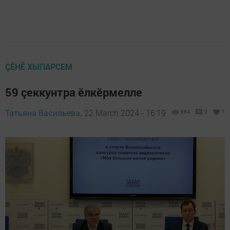
ÇӖНӖ ХЫПАРСЕМ
59 çеккунтра ӗлкӗрмелле
Татьяна Васильева,
22 March 2024 - 16:19
664
0
1