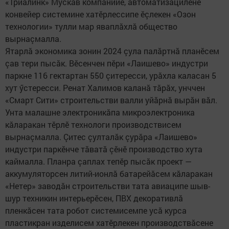
«Триалинк» Мускав компанийӗ, автоматизациленӗ
конвейер системине хатӗрлессипе ӗçлекен «Озон
технологии» тулли мар яваплăхлă общество
вырнаçмалла.
Ятарлă экономика зонин 2024 çула палăртнă планӗсем
çав тери пысăк. Вӗсенчен пӗри «Лаишево» индустри
паркне 116 гектартан 550 çитересси, урăхла каласан 5
хут ӳстересси. Ренат Халимов каланă тăрăх, унччен
«Смарт Сити» строительстви валли уйăрнă вырăн вăл.
Унта малашне электроникăпа микроэлектроника
кăларакан тӗрлӗ технологи производствисем
вырнаçмалла. Çитес çулталăк çурăра «Лаишево»
индустри паркӗнче тăватă çӗнӗ производство хута
каймалла. Планра çаплах тепӗр пысăк проект —
аккумуляторсен литий-ионлă батарейăсем кăларакан
«Нетер» заводăн строительстви тата авиаципе шыв-
шур техникин интерьерӗсен, ПВХ декоративлă
пленкăсен тата робот системисемпе усă курса
пластикран изделисем хатӗрлекен производствăсене