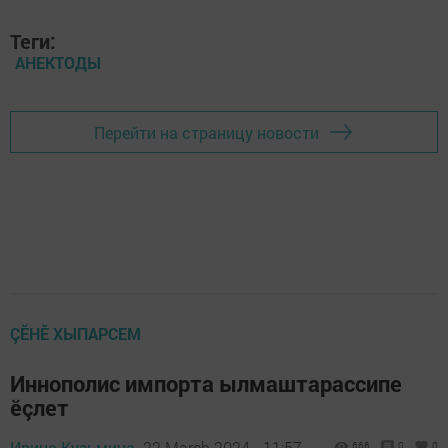
Теги:
АНЕКТОДЫ
Перейти на страницу новости
ÇӖНӖ ХЫПАРСЕМ
Иннополис импорта ылмаштарассипе
ӗçлет
Ирина Кузьмина,
22 March 2024 - 11:57
666
0
0