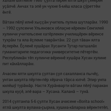
халăхӗ ыйтнипе 1986 çулта пирӗн ялти шкул çӗнӗрен
уçăлчӗ. Анчах та эпӗ ун чухне 6-мӗш класа çӳреттӗм
ӗнтӗ.
Вăтам пӗлӳ илнӗ хыççăн учитель пулма шутларăм. 1990
– 1992 çулсенче Ульяновск облаçне кӗрекен Сенгилей
хулинчи учительсене хатӗрлекен училищӗрен вӗренсе
тухрăм та яла ӗçлеме таврăнтăм. 22 çул тăван ялта
ӗçлерӗм. Ӗçленӗ хушăрах Хусанти Тутар патшалăх
гуманитарипе педагогика университетне пӗтертӗм.
Республикăн тӗп хулинче вӗреннӗ хушăра Хусан хулине
пит кăмăлларăм.
Ачасем ялти шкулта çултан çул сахалланса пычӗç,
унтан шкулта пӗртен-пӗр хӗрача тăрса юлчӗ. Эпир унпа
килӗшӳ турăмăр. Настя Хурăнварти вăтам пӗлӳ паракан
шкула куçӗ, эпӗ вара – Хусана. Каланă – тунă.
2014 çултанпа 5-6 çулти Хусан ачисене «Borita school»
ятлă шкулта вулама-çырма, хушма-кăларма вӗрентетӗп,