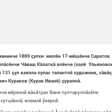
манинче 1889 çулхи ию
л
ӗн 17-мӗшӗнче Саратов
улăсӗнчи Чăваш Кăлаткă ялӗнче (халӗ Ульяновс
 131 çул каялла пулас талантлă художник, сăвăç
вич Кураков (Курак Иванӗ) çуралнă.
нче вӗреннӗ вăхăтрах Ваня пултаруллăхӗпе
 хутшăннă, илемлӗ ӳкернӗ.