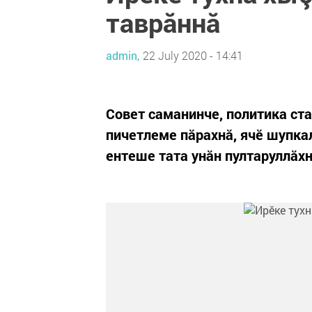
таврăннă
admin,
22 July 2020 - 14:41
Совет саманинче, политика ста
пичетлеме пăрахнă, ячӗ шупкал
ентеше тата унăн пултаруллăх