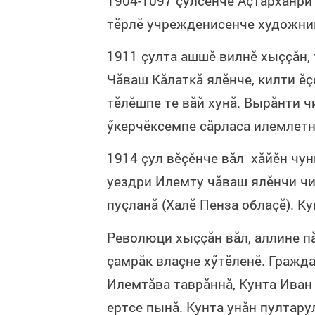
1904-1097 çулсенче Аçтăрханри
тӗрлӗ учрежденисенче художни
1911 çулта ашшӗ вилнӗ хыççăн,
Чăваш Кăлаткă ялӗнче, килти ӗç
тӗлӗшпе те вăй хунă. Вырăнти 
ӳкерчӗксемпе сăрласа илемлетн
1914 çул вӗçӗнче вăл хăйӗн чу
уездри Илемту чăваш ялӗнчи ч
пуçланă (Халӗ Пенза облаçӗ). К
Революци хыççăн вăл, аллине п
çамрăк влаçне хӳтӗленӗ. Гражда
Илемтăва таврăннă, Кунта Иван
ертсе пынă. Кунта унăн пултару