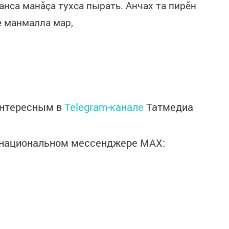
нса манăçа тухса пырать. Анчах та пирӗн
е манмалла мар,
интересным в
Telegram-канале
Татмедиа
в национальном мессенджере MАХ: