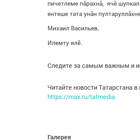
пичетлеме пăрахнă, ячӗ шупкала
ентеше тата унăн пултаруллăхн
Михаил Васильев,
Илемту ялӗ.
Следите за самым важным и 
Читайте новости Татарстана 
https://max.ru/tatmedia
Галерея