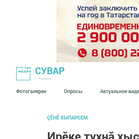
СУВАР
г. Казань
Фотогалереи
Опросы
Актуальное вид
ÇӖНӖ ХЫПАРСЕМ
Ирӗке тухнă хы