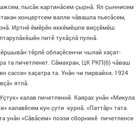
йзажсем, пысăк картинăсем çырнă. Ял çыннисем
ртакан концертсем валли чăвашла пьесăсем,
рнă. Иртнӗ ӗмӗрӗн иккӗмӗшпе виççӗмӗш
лтарулăхӗшӗн питӗ тухăçлă пулнă.
çӗршывăн тӗрлӗ облаçӗсенчи чылай хаçат-
ра та пичетленет. Сăмахран, ЦК РКП(б) чăваш
н сасси» хаçатра та. Унăн чи пирвайхи, 1924
вçă» ятлă.
Уçтук» калав пичетленнӗ. Каярах унăн «Микула
и» калавӗсем кун çути курнă. «Паттăр» тата
лта унăн «Сăвăсем» поэзи сборникӗ пичетленсе