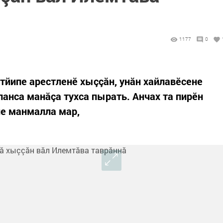
1177
0
тйипе арестленӗ хыççăн, унăн хайлавӗсене
анса манăçа тухса пырать. Анчах та пирӗн
не манмалла мар,