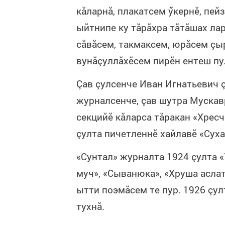
кăларнă, плакатсем ӳкернӗ, пе
ыйтнипе ку тăрăхра тăтăшах ла
сăвăсем, такмаксем, юрăсем çы
вунăçуллăхӗсем пирӗн ентеш пу
Çав çулсенче Иван Игнатьевич 
журналсенче, çав шутра Мускав
секцийӗ кăларса тăракан «Хресче
çулта пичетленнӗ хайлавӗ
«
Суха
«Сунтал» журналта 1924 çулта «
муч», «Сыванюка», «Хруша аслат
ытти поэмăсем те пур. 1926 çу
тухнă.