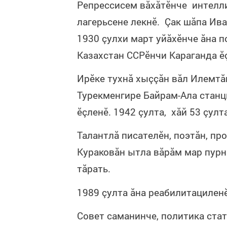
Репрессисем вăхăтӗнче интелл
лагерьсене лекнӗ. Çак шăпа Ива
1930 çулхи март уйăхӗнче ăна п
Казахстан ССРӗнчи Караганда ӗç
Ирӗке тухнă хыççăн вăл Илемтă
Турекменгире Байрам-Ала станц
ӗçленӗ. 1942 çулта, хăй 53 çулт
Талантлă писателӗн, поэтăн, пр
Кураковăн ытла вăрăм мар пурнă
тăрать.
1989 çулта ăна реабилитацилен
Совет саманинче, политика стат