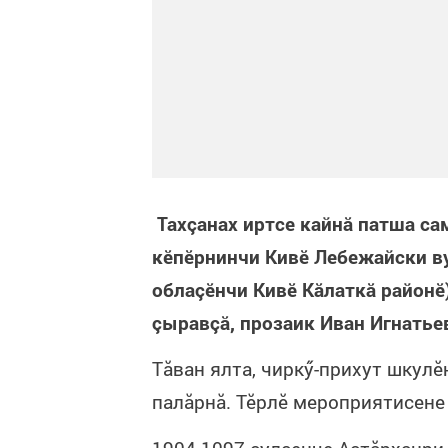
Тахçанах иртсе кайнă патша са
кӗпӗрнинчи Кивӗ Лебежайски в
облаçӗнчи Кивӗ Кăлаткă районӗ)
çыравçă, прозаик Иван Игнатье
Тăван ялта, чиркӳ-прихут шкулӗ
палăрнă. Тӗрлӗ мероприятисене