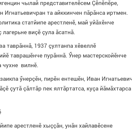
игенцин чылай представителӗсем Çӗпӗпӗре,
н Игнатьевичран та айккинчен пăрăнса иртмен.
олитика статйипе арестленӗ, май уйăхӗнче
 лагерьне виçӗ çула ăсатнă.
ва таврăннă, 1937 çултанпа хӗвеллӗ
ийӗ таврашӗнче пурăннă. Ӳнер мастерскойӗнче
а чухне вилнӗ.
озаикпа ӳнерçӗн, пирӗн ентешӗн, Иван Игнатьеви
çӗ çутă çăлтăр пек ялтăртатса, куçа йăмăхтарса
ӗ
йипе арестленӗ хыççăн, унăн хайлавӗсене