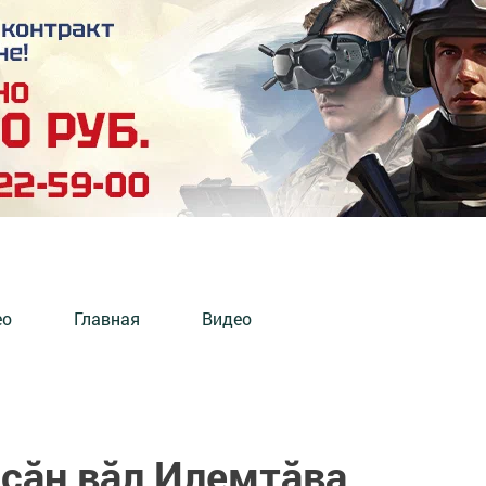
ео
Главная
Видео
ççăн вăл Илемтăва