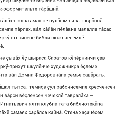
 ӳнер шкулӗнче вӗреннӗ.Ăна ăнăçлă вӗçлесен вăл
к-оформительте тăрăшнă.
 тăлăха юлнă амăшне пулăшма яла таврăннă.
семпе пӗрлех, вăл хăйӗн пӗлӗвне малалла тăсас
чиркӳ стенисене библи сюжечӗсемлӗ
ӗ.
нне çывăх ӗç шыраса Саратов кӗпӗрнинчи çав
иркӳ-прихут шкулӗнче художникра ӗçлеме
унта вăл Домна Федоровнăпа çемье çавăрать.
ăшал тытса, темиçе çул рабочисемпе хресченсе
н вăрçи вӗçленсен чечеклӗ тавралăха –
 Игнатьевич ялти клубпа тата библиотекăпа
лăхӗ самаях сарăлса кайнă. Стена хаçачӗсем