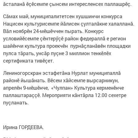
ăсталанă ӗçӗсемпе çынсем интересленсех паллашрӗç.
Сăмах май, муниципалитетсен хушшинчи конкурса
Нацисен культурисемпе йăлисен çулталăкне халалланă.
Вăл ноябрӗн 24-мӗшӗччен пырать. Конкурс
условийӗсемпе çӗнтерӳçӗ район федераллă е регион
шайӗнчи культура проекчӗн пурнăçланăвӗн площадки
пулса тăрать, унсăр пуçне 3 миллион тенкӗлӗх
сертификата тивӗçет.
Лениногорскран эстафетăна Нурлат муниципаллă
районӗ йышăнать. Вӗсем хăйсемпе вырсарникун,
апрелӗн 9-мӗшӗнче, «Чулпан» Культура керменӗнче
паллаштараççӗ. Мероприяти кăнтăрла 12.00 сехетре
пуçланать.
Ирина ГОРДЕЕВА.