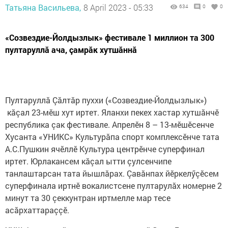
Татьяна Васильева,
8 April 2023 - 05:33
634
0
0
«Созвездие-Йолдызлык» фестивале 1 миллион та 300
пултаруллă ача, çамрăк хутшăннă
Пултаруллă Çăлтăр пуххи («Созвездие-Йолдызлык»)
кăçал 23-мӗш хут иртет. Яланхи пекех хастар хутшăнчӗ
республика çак фестивале. Апрелӗн 8 – 13-мӗшӗсенче
Хусанта «УНИКС» Культурăпа спорт комплексӗнче тата
А.С.Пушкин ячӗллӗ Культура центрӗнче суперфинал
иртет. Юрлакансем кăçал ытти çулсенчипе
танлаштарсан тата йышлăрах. Çавăнпах йӗркелӳçӗсем
суперфинала иртнӗ вокалистсене пултарулăх номерне 2
минут та 30 çеккунтран иртмелле мар тесе
асăрхаттараççӗ.