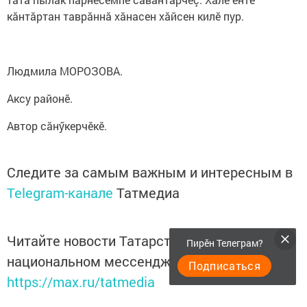
кăнтăртан таврăннă хăнасен хăйсен килӗ пур.
Людмила МОРОЗОВА.
Аксу районӗ.
Автор сăнӳкерчӗкӗ.
Следите за самым важным и интересным в
Telegram-канале
Татмедиа
Читайте новости Татарстана в
Пирӗн Телеграм?
национальном мессенджере MАХ:
Подписаться
https://max.ru/tatmedia