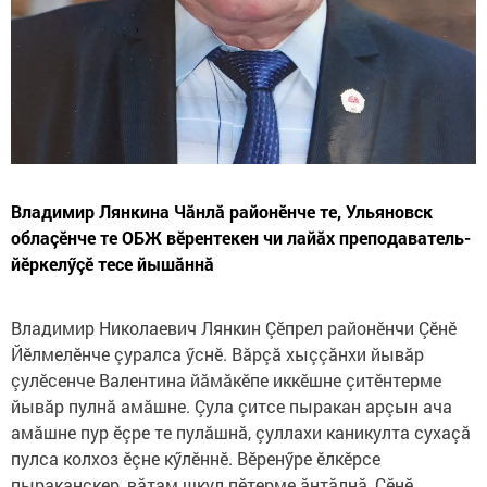
Владимир Лянкина Чăнлă районӗнче те, Ульяновск
облаçӗнче те ОБЖ вӗрентекен чи лайăх преподаватель-
йӗркелӳçӗ тесе йышăннă
Владимир Николаевич Лянкин Çӗпрел районӗнчи Çӗнӗ
Йӗлмелӗнче çуралса ӳснӗ. Вăрçă хыççăнхи йывăр
çулӗсенче Валентина йăмăкӗпе иккӗшне çитӗнтерме
йывăр пулнă амăшне. Çула çитсе пыракан арçын ача
амăшне пур ӗçре те пулăшнă, çуллахи каникулта сухаçă
пулса колхоз ӗçне кӳлӗннӗ. Вӗренӳре ӗлкӗрсе
пыраканскер, вăтам шкул пӗтерме ăнтăлнă, Çӗнӗ