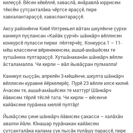
килеççӗ. Вӗсен кӗвӗллӗ, хаваслă, янăравлă юррисем
тӗксӗм çутçанталăка чӗртсе яраççӗ, пире
хавхалантараççӗ, хаваслантараççӗ.
Аксу районӗнчи Кивӗ Илтрекьел вăтам шкулӗнче çурхи
каникул пуçлансан «Кайăк çурчӗ» шăнкăрч вӗллисен
конкурсӗ пуласси пирки пӗлтерчӗç. Конкурса 1 – 11-
мӗш классенче вӗренекенсем, ашшӗ-амăшӗсем те
хутшăнма пултараççӗ. Хутшăнаканăн шăнкăрч вӗлли
ăсталамалла. Чи кирли – вăл йывăçран пулмалла!
Каникул хыççăн, апрелӗн 3-мӗшӗнче, шкулта шăнкăрч
вӗллисен куравне йӗркелерӗç. Пурӗ 23 вӗлле илсе килнӗ.
Ачасем те, ашшӗ-амăшӗсем те маттур! Шăнкăрч
йăвисем тӗрлӗ тӗслӗ тата. Чи кирли – вӗсенче
кайăксене пурăнма меллӗ пултăр!
Йывăçсем çине шăнкăрч йăвисем çакасси – халăхăн
авалхи йăли. Юнашар пурăнакан кайăксем
çутçанталăка калама çук пысăк пулăшу параççӗ, пире