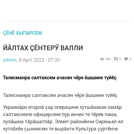
ÇӖНӖ ХЫПАРСЕМ
ЙĂЛТАХ ÇӖНТЕРӲ ВАЛЛИ
admin,
8 April 2023 - 07:30
760
0
0
Талисманра салтаксем ачасен чӗре ăшшине туйӗç
Талисманра салтаксем ачасен чӗре ăшшине туйӗç
Украинăри ятарлă çар операцине хутшăнакан хамăр
салтаксемпе офицерсене пур енчен те тӗрев пама,
пулăшма тăрăшатпăр. Элмет районӗнчи Сиреньел ял
хутлăхӗн çыннисем те вырăнти Культура çуртӗнче