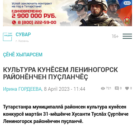
СУВАР
16+
г. Казань
ÇӖНӖ ХЫПАРСЕМ
КУЛЬТУРА КУНӖСЕМ ЛЕНИНОГОРСК
РАЙОНӖНЧЕН ПУÇЛАНЧӖÇ
Ирина ГОРДЕЕВА,
8 April 2023 - 11:44
721
0
0
Тутарстанра муниципаллă районсен культура кунӗсен
конкурсӗ мартăн 31-мӗшӗнче Хусанти Туслăх Çуртӗнче
Лениногорск районӗнчен пуçланчӗ.