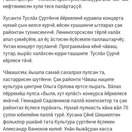
нефтяниксен хули тесе палăртаççӗ.
Хусанти Туслăх Çуртӗнче йӗркеленӗ куравпа концерта
нумай çын килсе курчӗ, вӗсен хушшинче ытларах çак
районтан тухнисемччӗ. Лениногорсксем тӗрлӗ халăх
апат-çимӗçӗпе, ал ӗç ăстисен ӗçӗсемпе паллаштарчӗç.
Унтан концерт пуçланчӗ. Программăна кӗнӗ чăваш,
тутар, вырăс халăхсен юрри-ташшипе Туслăх Çурчӗ
кӗрлесе тăчӗ.
Чăвашсем, йышпа самай сахалрах пулсан та,
хастаррисен шутӗнче. Çак районти Чăваш наципе
культура центрне Ольга Орлова ертсе пырать. Вăлах
пӗрремӗш пулса «Выля, хут купăс!» конкурса йӗркелесе
янăччӗ. Геннадий Садовников паллă композитор та çак
районтах ӗçлесе пурăнать. Нумай пулмасть кăна вăл 70
çулхи юбилейне паллă турӗ. Хусана Çӗнӗ Шешкелтен
фольклор ушкăнӗ тата Культура çуртӗнче ӗçлекен
Александр Ванюков килнӗ. Унăн йывăçран касса