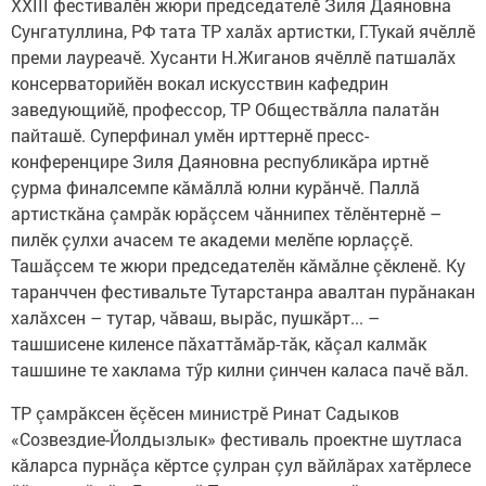
XXIII фестивалӗн жюри председателӗ Зиля Даяновна
Сунгатуллина, РФ тата ТР халăх артистки, Г.Тукай ячӗллӗ
преми лауреачӗ. Хусанти Н.Жиганов ячӗллӗ патшалăх
консерваторийӗн вокал искусствин кафедрин
заведующийӗ, профессор, ТР Обществăлла палатăн
пайташӗ. Суперфинал умӗн ирттернӗ пресс-
конференцире Зиля Даяновна республикăра иртнӗ
çурма финалсемпе кăмăллă юлни курăнчӗ. Паллă
артисткăна çамрăк юрăçсем чăннипех тӗлӗнтернӗ –
пилӗк çулхи ачасем те академи мелӗпе юрлаççӗ.
Ташăçсем те жюри председателӗн кăмăлне çӗкленӗ. Ку
таранччен фестивальте Тутарстанра авалтан пурăнакан
халăхсен – тутар, чăваш, вырăс, пушкăрт... –
ташшисене киленсе пăхаттăмăр-тăк, кăçал калмăк
ташшине те хаклама тӳр килни çинчен каласа пачӗ вăл.
ТР çамрăксен ӗçӗсен министрӗ Ринат Садыков
«Созвездие-Йолдызлык» фестиваль проектне шутласа
кăларса пурнăçа кӗртсе çулран çул вăйлăрах хатӗрлесе