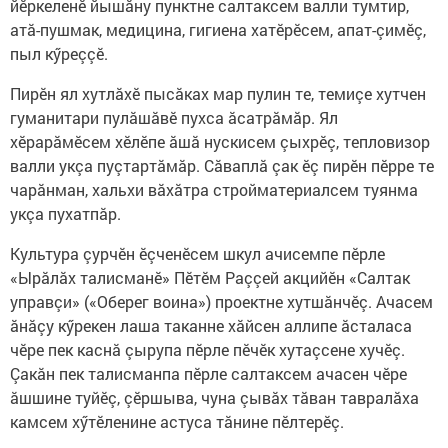
йӗркеленӗ йышăну пунктне салтаксем валли тумтир,
атă-пушмак, медицина, гигиена хатӗрӗсем, апат-çимӗç,
пыл кӳреççӗ.
Пирӗн ял хутлăхӗ пысăках мар пулин те, темиçе хутчен
гуманитари пулăшăвӗ пухса ăсатрăмăр. Ял
хӗрарăмӗсем хӗлӗпе ăшă нускисем çыхрӗç, тепловизор
валли укçа пуçтартăмăр. Сăваплă çак ӗç пирӗн пӗрре те
чарăнман, хальхи вăхăтра стройматериалсем туянма
укçа пухатпăр.
Культура çурчӗн ӗçченӗсем шкул ачисемпе пӗрле
«Ырăлăх талисманӗ» Пӗтӗм Раççей акцийӗн «Салтак
управçи» («Оберег воина») проектне хутшăнчӗç. Ачасем
ăнăçу кӳрекен лаша таканне хăйсен аллипе ăсталаса
чӗре пек каснă çырупа пӗрле пӗчӗк хутаçсене хучӗç.
Çакăн пек талисманпа пӗрле салтаксем ачасен чӗре
ăшшине туйӗç, çӗршыва, чуна çывăх тăван тавралăха
камсем хӳтӗленине астуса тăнине пӗлтерӗç.