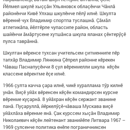
Йӗлмел шкулӗ хыççăн Ульяновск облаçӗнчи Чăнлă
районӗнчи Кивӗ Улхаш шкулӗнче пӗлӳ илнӗ. Шкулта
вӗреннӗ чух Владимир спортпа туслашнă. Çăмăл
атлетикăпа, йӗлтӗрпе чупассипе район, область
шайӗнчи ăмăртусене хутшăнса шкула яланах çӗнтерӳçӗ
пулса таврăннă.
Шкултан вӗренсе тухсан учительсем çитменнипе пӗр
тапхăр Владимир Лянкина Çӗпрел районне кӗрекен
Чăваш Паснапуçӗнчи 8 çул вӗренмелли шкула кӗçӗн
классене вӗрентме ӗçе илнӗ.
1966 çулта качча çара илнӗ, чикӗ хураллама тӳр килнӗ
унăн. Виçӗ уйăх вӗренсен кӗçӗн командирсен курсне
вӗренме куçарнă. 8 уйăхран кӗçӗн сержант званине
панă. Пуçаруллă, йӗркелӳçӗ-чăваша Мускава виçӗ
уйăхлăха вӗренме янă. Çак курссем хыçăн Владимир
Николаевич кӗçӗн лейтенант званийӗпе Литвара 1967 –
1969 çулсенче политика енӗпе пограничниксен