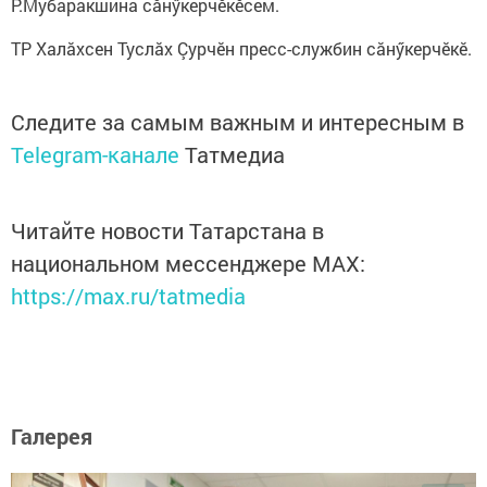
Р.Мубаракшина сăнӳкерчӗкӗсем.
ТР Халăхсен Туслăх Çурчӗн пресс-службин сăнӳкерчӗкӗ.
Следите за самым важным и интересным в
Telegram-канале
Татмедиа
Читайте новости Татарстана в
национальном мессенджере MАХ:
https://max.ru/tatmedia
Галерея