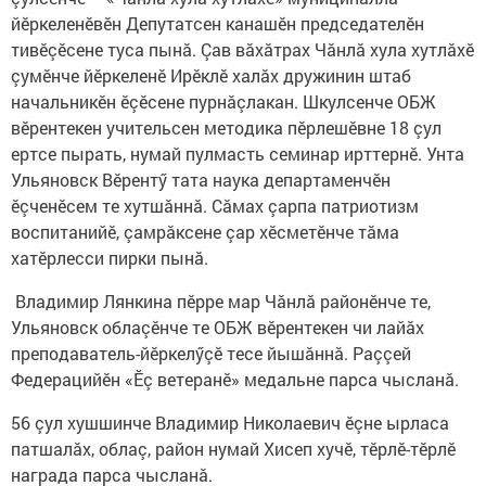
йӗркеленӗвӗн Депутатсен канашӗн председателӗн
тивӗçӗсене туса пынă. Çав вăхăтрах Чăнлă хула хутлăхӗ
çумӗнче йӗркеленӗ Ирӗклӗ халăх дружинин штаб
начальникӗн ӗçӗсене пурнăçлакан. Шкулсенче ОБЖ
вӗрентекен учительсен методика пӗрлешӗвне 18 çул
ертсе пырать, нумай пулмасть семинар ирттернӗ. Унта
Ульяновск Вӗрентӳ тата наука департаменчӗн
ӗçченӗсем те хутшăннă. Сăмах çарпа патриотизм
воспитанийӗ, çамрăксене çар хӗсметӗнче тăма
хатӗрлесси пирки пынă.
Владимир Лянкина пӗрре мар Чăнлă районӗнче те,
Ульяновск облаçӗнче те ОБЖ вӗрентекен чи лайăх
преподаватель-йӗркелӳçӗ тесе йышăннă. Раççей
Федерацийӗн «Ӗç ветеранӗ» медальне парса чысланă.
56 çул хушшинче Владимир Николаевич ӗçне ырласа
патшалăх, облаç, район нумай Хисеп хучӗ, тӗрлӗ-тӗрлӗ
награда парса чысланă.