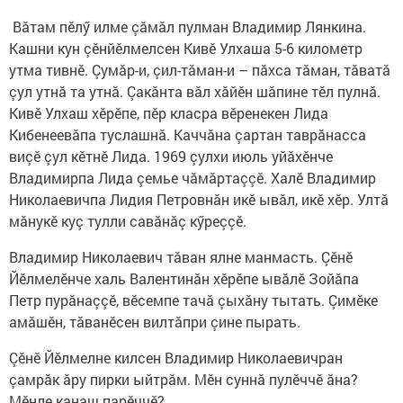
Вăтам пӗлӳ илме çăмăл пулман Владимир Лянкина.
Кашни кун çӗнйӗлмелсен Кивӗ Улхаша 5-6 километр
утма тивнӗ. Çумăр-и, çил-тăман-и – пăхса тăман, тăватă
çул утнă та утнă. Çакăнта вăл хăйӗн шăпине тӗл пулнă.
Кивӗ Улхаш хӗрӗпе, пӗр класра вӗренекен Лида
Кибенеевăпа туслашнă. Каччăна çартан таврăнасса
виçӗ çул кӗтнӗ Лида. 1969 çулхи июль уйăхӗнче
Владимирпа Лида çемье чăмăртаççӗ. Халӗ Владимир
Николаевичпа Лидия Петровнăн икӗ ывăл, икӗ хӗр. Ултă
мăнукӗ куç тулли савăнăç кӳреççӗ.
Владимир Николаевич тăван ялне манмасть. Çӗнӗ
Йӗлмелӗнче халь Валентинăн хӗрӗпе ывăлӗ Зойăпа
Петр пурăнаççӗ, вӗсемпе тачă çыхăну тытать. Çимӗке
амăшӗн, тăванӗсен вилтăпри çине пырать.
Çӗнӗ Йӗлмелне килсен Владимир Николаевичран
çамрăк ăру пирки ыйтрăм. Мӗн суннă пулӗччӗ ăна?
Мӗнле канаш парӗччӗ?