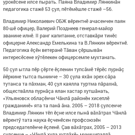
урокӗсене илсе пырать. Паяна Владимир Лянкинăн
педагогика стажӗ 53 çул, пӗтӗмӗшле стажӗ –56.
Владимир Николаевич ОБЖ вӗрентнӗ ачасенчен паян
80-шӗ офицер, Валерий Позднеев генерал-майор
званине илнӗ. II ранг капитанне, отставкăри тинӗс
офицерне Александр Емелькина та В.Лянкин вӗрентнӗ.
Педагогика ӗçӗн ветеранӗ Тăван çӗршывăн
интересӗсене хӳтӗлекен офицерсемпе мухтанать.
50 çул ытла пӗр çӗрте ӗçленин тупсăмӗ тӗрӗс пурнăç
йӗркине тытса пынинче – 30 çула яхăн эрех-сăра
тутанса та пăхман, 40 çул каялла туртма пăрахнă,
обществăлла пурнăçа ялан хастар хутшăнать,
«Ульяновск облаçӗнчи Чăнлă районӗн хисеплӗ
гражданинӗ» ята та панă ăна. 2005 – 2018 çулсенче
Владимир Лянкин тӗп ӗçне илсе пынă вăхăтрах Чăнлă
вӗрентӳ тата наука ӗçченӗсен профсоюзӗн
председателӗнче ӗçленӗ. Çав вăхăтрах, 2005 – 2013
çулсенче – «Чăнлă хула хутлăхӗ» муниципаллă