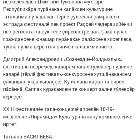
йӗркеленӗшӗн Дмитрий Туманова мухтарӗ.
Республикăра пурăнакан халăхсен культурине
аталанма пулăшакан тӗрлӗ çулсенчи çамрăксен
эстрада фестивалӗ пек проект Раççей Федерацийӗнчи
пӗр регионта та çук тесе çирӗплетрӗ вăл. Çакă пулас
граждансене юнашар пурăнакан халăхсене хисеплесе,
туслă пулма вӗрентни çинчен каларӗ министр.
Дмитрий Александрович «Созвездие-Йолдызлык»
фестиваль пӗрремӗш кăларăмранах тӳлевсӗр пулнине
каларӗ (тӗрлӗ фестиваль-конкурссене хутшăнакансем
çакăншăн укçа хываççӗ). Ку йăлана кăçал та çирӗп
пăхăннă. Çаплах куракансем те концерт залне тӳлевсӗр
кӗреççӗ.
XXIII фестивалӗн гала-концерчӗ апрелӗн 18-19-
мӗшсенче «Пирамида» Культурăпа кану комплексӗнче
иртет.
Татьяна ВАСИЛЬЕВА.