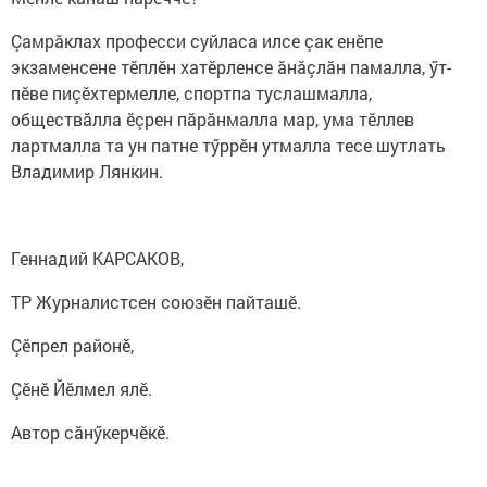
Çамрăклах професси суйласа илсе çак енӗпе
экзаменсене тӗплӗн хатӗрленсе ăнăçлăн памалла, ӳт-
пӗве пиçӗхтермелле, спортпа туслашмалла,
обществăлла ӗçрен пăрăнмалла мар, ума тӗллев
лартмалла та ун патне тӳррӗн утмалла тесе шутлать
Владимир Лянкин.
Геннадий КАРСАКОВ,
ТР Журналистсен союзӗн пайташӗ.
Çӗпрел районӗ,
Çӗнӗ Йӗлмел ялӗ.
Автор сăнӳкерчӗкӗ.