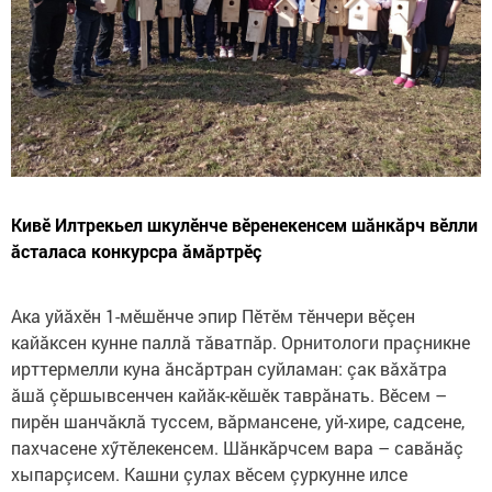
Кивӗ Илтрекьел шкулӗнче вӗренекенсем шăнкăрч вӗлли
ăсталаса конкурсра ăмăртрӗç
Ака уйăхӗн 1-мӗшӗнче эпир Пӗтӗм тӗнчери вӗçен
кайăксен кунне паллă тăватпăр. Орнитологи праçникне
ирттермелли куна ăнсăртран суйламан: çак вăхăтра
ăшă çӗршывсенчен кайăк-кӗшӗк таврăнать. Вӗсем –
пирӗн шанчăклă туссем, вăрмансене, уй-хире, садсене,
пахчасене хӳтӗлекенсем. Шăнкăрчсем вара – савăнăç
хыпарçисем. Кашни çулах вӗсем çуркунне илсе