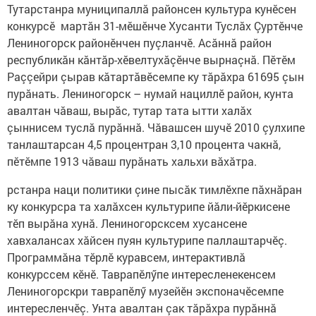
Тутарстанра муниципаллă районсен культура кунӗсен
конкурсӗ мартăн 31-мӗшӗнче Хусанти Туслăх Çуртӗнче
Лениногорск районӗнчен пуçланчӗ. Асăннă район
республикăн кăнтăр-хӗвелтухăçӗнче вырнаçнă. Пӗтӗм
Раççейри çырав кăтартăвӗсемпе ку тăрăхра 61695 çын
пурăнать. Лениногорск – нумай нациллӗ район, кунта
авалтан чăваш, вырăс, тутар тата ытти халăх
çыннисем туслă пурăннă. Чăвашсен шучӗ 2010 çулхипе
танлаштарсан 4,5 процентран 3,10 процента чакнă,
пӗтӗмпе 1913 чăваш пурăнать хальхи вăхăтра.
рстанра наци политики çине пысăк тимлӗхпе пăхнăран
ку конкурсра та халăхсен культурипе йăли-йӗркисене
тӗп вырăна хунă. Лениногорсксем хусансене
хавхалансах хăйсен пуян культурипе паллаштарчӗç.
Программăна тӗрлӗ куравсем, интерактивлă
конкурссем кӗнӗ. Таврапӗлӳпе интересленекенсем
Лениногорскри таврапӗлӳ музейӗн экспоначӗсемпе
интересленчӗç. Унта авалтан çак тăрăхра пурăннă