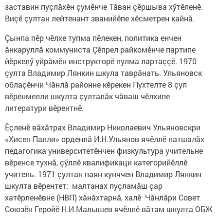
заставин пуçлăхӗн çумӗнче Тăван çӗршыва хӳтӗленӗ.
Виçӗ çултан лейтенант званийӗпе хӗсметрен кайнă.
Çынпа пӗр чӗлхе тупма пӗлекен, политика енчен
ăнкаруллă коммуниста Çӗпрел райкомӗнче партипе
йӗркелӳ уйрăмӗн инструкторӗ пулма лартаççӗ. 1970
çулта Владимир Лянкин шкула таврăнать. Ульяновск
облаçӗнчи Чăнлă районне кӗрекен Пухтелте 8 çул
вӗренмелли шкулта çулталăк чăваш чӗлхипе
литератури вӗрентнӗ.
Ӗçленӗ вăхăтрах Владимир Николаевич Ульяновскри
«Хисеп Палли» орденлă И.Н.Ульянов ячӗллӗ патшалăх
педагогика университетӗнчен физкультура учительне
вӗренсе тухнă, çӳллӗ квалификаци категорийӗллӗ
учитель. 1971 çултан паян кунччен Владимир Лянкин
шкулта вӗрентет: малтанах пуçламăш çар
хатӗрленӗвне (НВП) хăнăхтарнă, халӗ Чăнлăри Совет
Союзӗн Геройӗ Н.И.Малышев ячӗллӗ вăтам шкулта ОБЖ