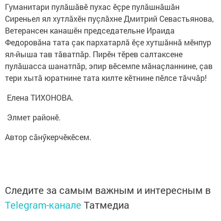
Гуманитари пулăшăвӗ пухас ӗçре пулăшнăшăн
Сиреньел ял хутлăхӗн пуçлăхне Дмитрий Севастьянова,
Ветерансен канашӗн председательне Ираида
Федоровăна тата çак пархатарлă ӗçе хутшăннă мӗнпур
ял-йыша тав тăватпăр. Пирӗн тӗрев салтаксене
пулăшасса шанатпăр, эпир вӗсемпе мăнаçланнине, çав
тери хытă юратнине тата килте кӗтнине пӗлсе тăччăр!
Елена ТИХОНОВА.
Элмет районӗ.
Автор сăнӳкерчӗкӗсем.
Следите за самым важным и интересным в
Telegram-канале
Татмедиа