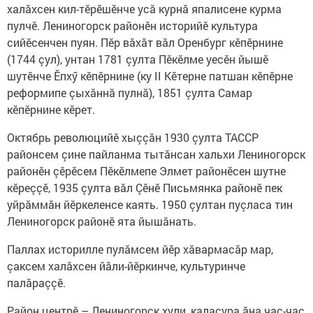
халăхсен кил-тӗрӗшӗнче усă курнă япалисене курма
пулчӗ. Лениногорск районӗн историйӗ культура
сийӗсенчен пуян. Пӗр вăхăт вăл Оренбург кӗпӗрнине
(1744 çул), унтан 1781 çулта Пӗкӗлме уесӗн йышӗ
шутӗнче Ӗпхӳ кӗпӗрнине (ку II Кӗтерне патшан кӗпӗрне
реформипе çыхăннă пулнă), 1851 çулта Самар
кӗпӗрнине кӗрет.
Октябрь революцийӗ хыççăн 1930 çулта ТАССР
районсем çине пайланма тытăнсан хальхи Лениногорск
районӗн çӗрӗсем Пӗкӗлмепе Элмет районӗсен шутне
кӗреççӗ, 1935 çулта вăл Çӗнӗ Письмянка районӗ пек
уйрăммăн йӗркеленсе каять. 1950 çултан пуçласа тин
Лениногорск районӗ ята йышăнать.
Паллах историлле пулăмсем йӗр хăвармасăр мар,
çаксем халăхсен йăли-йӗркинче, культуринче
палăраççӗ.
Район центрӗ – Лениногорск хули, калаçура ăна час-час