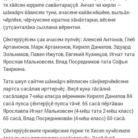
те хăйсен юррипе савăнтараççӗ. Анчах чи кирли —
шăнкăрч йăвисем туни, ачасене кайăк-кӗшӗке, выльăх-
чӗрлӗхе, чӗрчунсене юратма хăнăхтарни, вӗсене
çутçанталăка сыхлама вӗрентни.
Çӗнтерӳçӗсем çак ачасем пулчӗç: Алексей Антонов, Глеб
Артамонов, Марк Артамонов, Кирилл Данилов, Эдуард
Зольников, Павел Ижутов, Евгений Кузнецов, Игнат тата
Ярослав Мальковсем, Влад Посредников тата Софья
Таиркина.
Тата шкул сайтне шăнкăрч вӗллисен сăнӳкерчӗкӗсене
лартса сасăлав ирттерчӗç. Виçӗ куна тăсăлнă
сасăлавра 7-мӗш класра вӗренекен Кирилл Данилов 84
сасă пухса çӗнтерӳçӗ пулса тăчӗ. 65 сасă пӗртăван
Ярославпа Игнат Мальковсен (4-мӗш тата 2-мӗш класс)
65 сасă, Влад Посредниковăн (4-мӗш класс) 50 сасă.
Çӗнтерӳçӗсемпе призёрсене пурне те Хисеп хучӗсемпе
тата пылак парнесемпе савăнтарчӗç. Халӗ ӗнтӗ