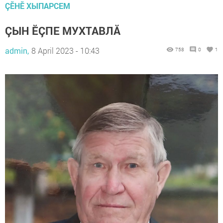
ÇӖНӖ ХЫПАРСЕМ
ÇЫН ӖÇПЕ МУХТАВЛĂ
admin,
8 April 2023 - 10:43
758
0
1