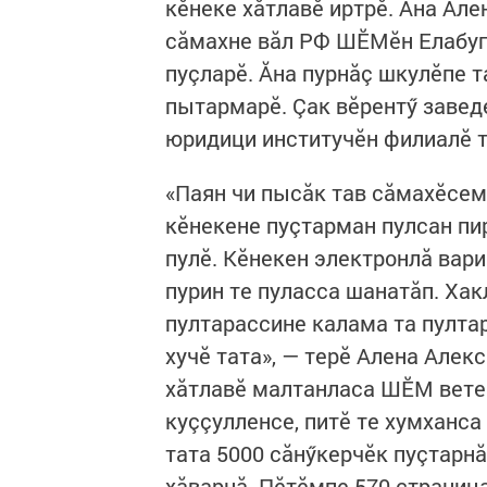
кӗнеке хăтлавӗ иртрӗ. Ăна Але
сăмахне вăл РФ ШӖМӗн Елабуг
пуçларӗ. Ăна пурнăç шкулӗпе 
пытармарӗ. Çак вӗрентӳ завед
юридици институчӗн филиалӗ т
«Паян чи пысăк тав сăмахӗсем
кӗнекене пуçтарман пулсан пир
пулӗ. Кӗнекен электронлă вар
пурин те пуласса шанатăп. Ха
пултарассине калама та пулта
хучӗ тата», — терӗ Алена Але
хăтлавӗ малтанласа ШӖМ вете
куççулленсе, питӗ те хумханс
тата 5000 сăнӳкерчӗк пуçтарн
хăварнă. Пӗтӗмпе 570 страниц