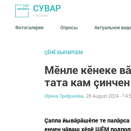
СУВАР
г. Казань
Фотогалереи
Опросы
Актуальное вид
ÇӖНӖ ХЫПАРСЕМ
Мӗнле кӗнеке вă
тата кам çинчен
Ирина Трифонова,
28 August 2024 - 14:
Çапла йывăрăшӗпе те палăрса 
енчен чăваш хӗрӗ ШӖМ подполк