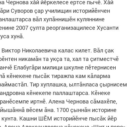
на Чернова хăй йӗркелесе ертсе пычӗ. Хăй
ăри Суворов çар училищин историйӗнчен
танлаштарса вăл хупăннишӗн куляннине
енине 2007 çулта реорганизацилесе Хусанти
уса хунă.
 Виктор Николаевича калас килет. Вăл çак
ӗнтен никамăн та укçа та, хал та çитместчӗ
ианчӗ Елабугăри милици шкулне пӗтернисен
клă кӗнекене пысăк тиражпа кам кăларма
раймастăп. Тир хуплашка, ылтăнласа çырнисем
ксандровна кӗнекепе паллаштарса. Кӗнеке
ранӗсемпе иртнӗ. Алена Чернова сăмахӗпе,
а йышăннă вӗсем ăна. 1700 çыннăн историне
ă кунта. Кашни ШӖМ историйӗнче пысăк йӗр
а. Алена Александровна кӗнекене «Щит и перо»