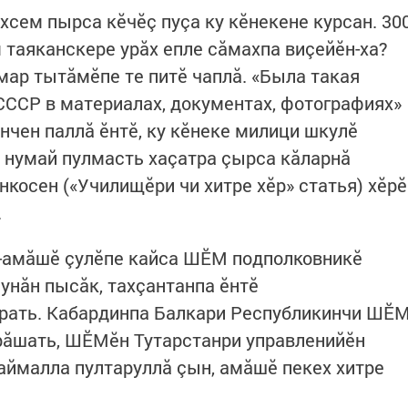
хсем пырса кӗчӗç пуçа ку кӗнекене курсан. 30
 таяканскере урăх епле сăмахпа виçейӗн-ха?
мар тытăмӗпе те питӗ чаплă. «Была такая
ССР в материалах, документах, фотографиях»
ӗнчен паллă ӗнтӗ, ку кӗнеке милици шкулӗ
р нумай пулмасть хаçатра çырса кăларнă
косен («Училищӗри чи хитре хӗр» статья) хӗрӗ
.
-амăшӗ çулӗпе кайса ШӖМ подполковникӗ
 унăн пысăк, тахçантанпа ӗнтӗ
рать. Кабардинпа Балкари Республикинчи ШӖ
рăшать, ШӖМӗн Тутарстанри управленийӗн
каймалла пултаруллă çын, амăшӗ пекех хитре