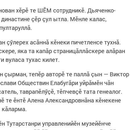
нован хӗрӗ те ШӖМ сотрудникӗ. Дьяченко-
династине çӗр çул ытла. Мӗнле калас,
 пултаруллă.
н çӳлерех асăннă кӗнеки пичетленсе тухнă.
скере, яка та капăр страницăллăскере алăран
ти вуласа тухас килет.
н çырман, тепӗр авторӗ те паллă çын — Виктор
ослави Обществин Елабугăри уйрăмӗн чăн
атель, таврапӗлӳçӗ, тӗпчевçӗ тата генеалог.
ӗ те ӗнтӗ Алена Александровнăна кӗнекене
а кăларма.
н Тутарстанри управленийӗн музейӗнче