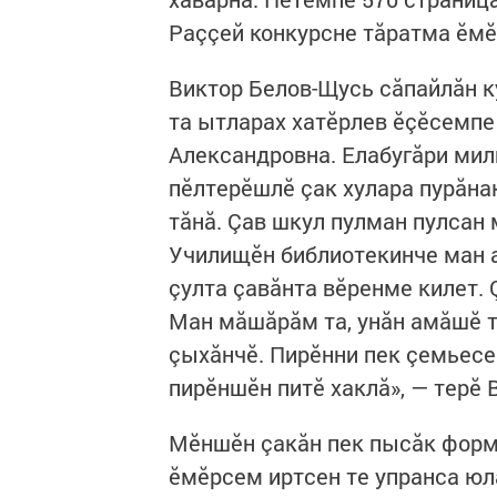
Раççей конкурсне тăратма ӗмӗ
Виктор Белов-Щусь сăпайлăн к
та ытларах хатӗрлев ӗçӗсемпе
Александровна. Елабугăри мил
пӗлтерӗшлӗ çак хулара пурăн
тăнă. Çав шкул пулман пулсан 
Училищӗн библиотекинче ман а
çулта çавăнта вӗренме килет. 
Ман мăшăрăм та, унăн амăшӗ т
çыхăнчӗ. Пирӗнни пек çемьесем
пирӗншӗн питӗ хаклă», — терӗ
Мӗншӗн çакăн пек пысăк форма
ӗмӗрсем иртсен те упранса юл