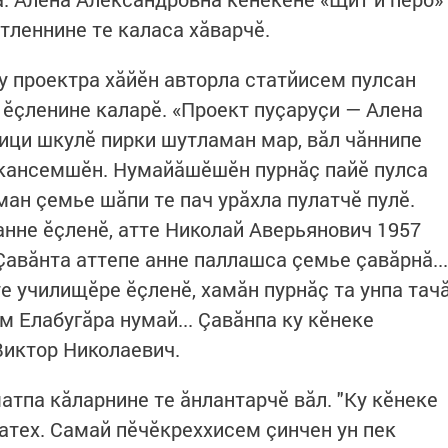
тленнине те каласа хăварчӗ.
у проектра хăйӗн авторла статйисем пулсан
 ӗçленине каларӗ. «Проект пуçаруçи — Алена
ици шкулӗ пирки шутламан мар, вăл чăннипе
акансемшӗн. Нумайăшӗшӗн пурнăç пайӗ пулса
ман çемье шăпи те пач урăхла пулатчӗ пулӗ.
нне ӗçленӗ, атте Николай Аверьянович 1957
Çавăнта аттепе анне паллашса çемье çавăрнă...
е училищӗре ӗçленӗ, хамăн пурнăç та унпа тач
 Елабугăра нумай... Çавăнпа ку кӗнеке
 Виктор Николаевич.
тпа кăларнине те ăнлантарчӗ вăл. "Ку кӗнеке
атех. Самай пӗчӗкреххисем çинчен ун пек