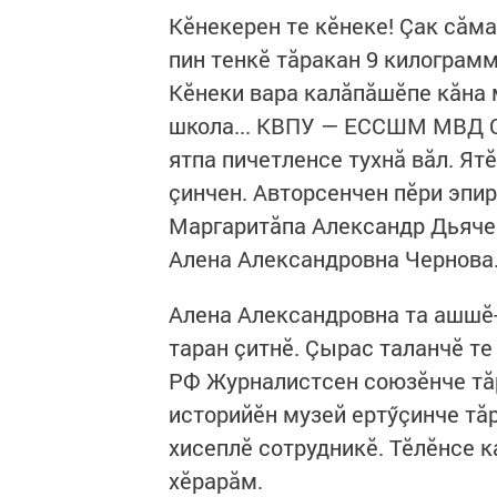
Кӗнекерен те кӗнеке! Çак сăма
пин тенкӗ тăракан 9 килограмм
Кӗнеки вара калăпăшӗпе кăна 
школа... КВПУ — ЕССШМ МВД С
ятпа пичетленсе тухнă вăл. Ят
çинчен. Авторсенчен пӗри эпи
Маргаритăпа Александр Дьячен
Алена Александровна Чернова
Алена Александровна та ашшӗ
таран çитнӗ. Çырас таланчӗ те
РФ Журналистсен союзӗнче тă
историйӗн музей ертӳçинче тă
хисеплӗ сотрудникӗ. Тӗлӗнсе 
хӗрарăм.