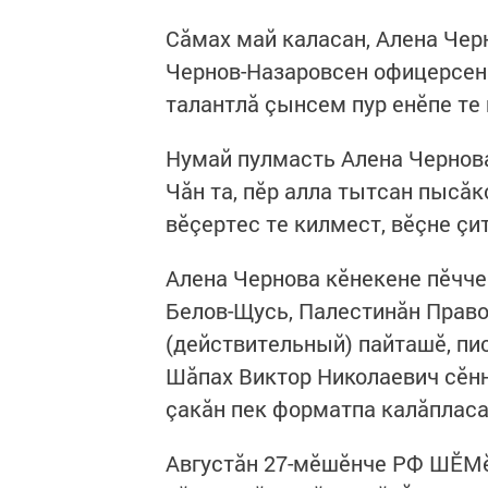
Сăмах май каласан, Алена Чер
Чернов-Назаровсен офицерсен 
талантлă çынсем пур енӗпе те
Нумай пулмасть Алена Чернова
Чăн та, пӗр алла тытсан пысăк
вӗçертес те килмест, вӗçне çи
Алена Чернова кӗнекене пӗчче
Белов-Щусь, Палестинăн Прав
(действительный) пайташӗ, пис
Шăпах Виктор Николаевич сӗнн
çакăн пек форматпа калăплас
Августăн 27-мӗшӗнче РФ ШӖМӗ