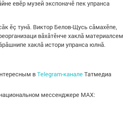
ăйне евӗр музей экспоначӗ пек упранса
ăк ӗç тунă. Виктор Белов-Щусь сăмахӗпе,
реорганизаци вăхăтӗнче хаклă материалсем
тăрăшнипе хаклă истори упранса юлнă.
интересным в
Telegram-канале
Татмедиа
в национальном мессенджере MАХ: