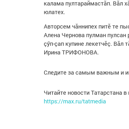
калама пултараймастăп. Вăл х
юлатех.
Авторсем чăннипех питӗ те пыс
Алена Чернова пулман пулсан 
çӳп-çап купине лекетчӗç. Вăл 
Ирина ТРИФОНОВА.
Следите за самым важным и 
Читайте новости Татарстана 
https://max.ru/tatmedia