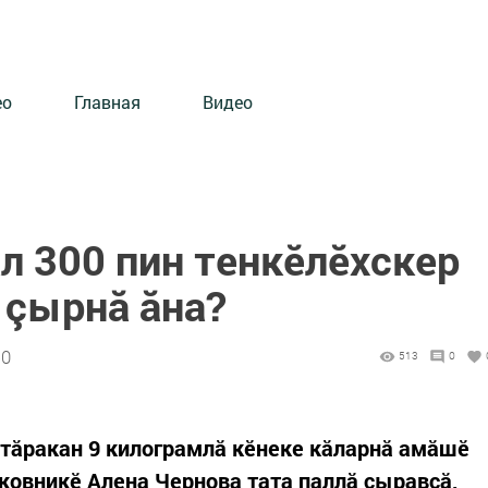
ео
Главная
Видео
л 300 пин тенкӗлӗхскер
 çырнă ăна?
50
513
0
тăракан 9 килограмлă кӗнеке кăларнă амăшӗ
овникӗ Алена Чернова тата паллă çыравçă,