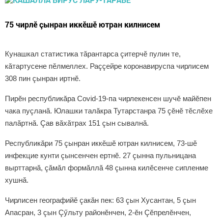
75 чирлӗ çынран иккӗшӗ ютран килнисем
Кунашкал статистика тăрантарса çитерчӗ пулин те,
кăтартусене пӗлмеллех. Раççейре коронавируспа чирлисем
308 пин çынран иртнӗ.
Пирӗн республикăра Covid-19-па чирлекенсен шучӗ майӗпен
чака пуçланă. Юлашки талăкра Тутарстанра 75 çӗнӗ тӗслӗхе
палăртнă. Çав вăхăтрах 151 çын сывалнă.
Республикăри 75 çынран иккӗшӗ ютран килнисем, 73-шӗ
инфекцие кунти çынсенчен ертнӗ. 27 çынна пульницана
вырттарнă, çăмăл формăллă 48 çынна килӗсенче сипленме
хушнă.
Чирлисен географийӗ çакăн пек: 63 çын Хусантан, 5 çын
Апасран, 3 çын Çӳльту районӗнчен, 2-ӗн Çӗпрелӗнчен,