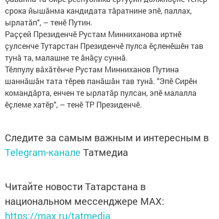
срока йышӑнма кандидата тӑратнине эпӗ, паллах,
ырлатӑп", – тенӗ Путин.
Раҫҫей Президенчӗ Рустам Минниханова иртнӗ
ҫулсенче Тутарстан Президенчӗ пулса ӗҫленӗшӗн тав
тунӑ та, малашне те ӑнӑҫу суннӑ.
Тӗлпулу вӑхӑтӗнче Рустам Минниханов Путина
шаннӑшӑн тата тӗрев панӑшӑн тав тунӑ. "Эпӗ Сирӗн
командӑрта, енчен те ырлатӑр пулсан, эпӗ малалла
ӗҫлеме хатӗр", – тенӗ ТР Президенчӗ.
Следите за самым важным и интересным в
Telegram-канале
Татмедиа
Читайте новости Татарстана в
национальном мессенджере MАХ:
https://max.ru/tatmedia