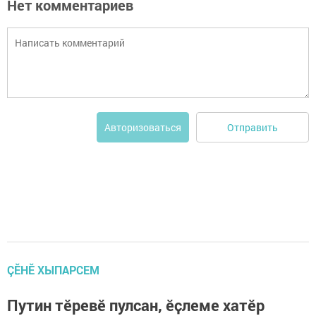
Нет комментариев
Отправить
Авторизоваться
ÇӖНӖ ХЫПАРСЕМ
Путин тӗревӗ пулсан, ӗҫлеме хатӗр