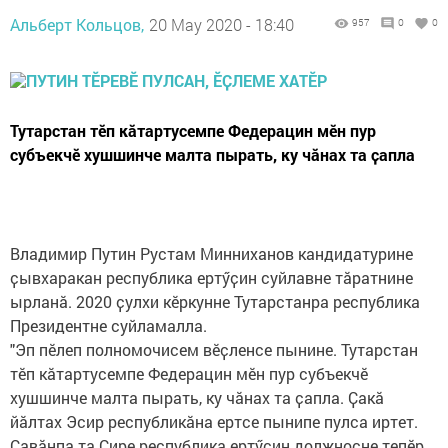
Альберт Кольцов,
20 May 2020 - 18:40
957
0
0
Тутарстан тӗп кӑтартусемпе Федерацин мӗн пур
субъекчӗ хушшинче малта пырать, ку чӑнах та ҫапла
Владимир Путин Рустам Минниханов кандидатурине
ҫывхаракан республика ертӳҫин суйлавне тӑратнине
ырланӑ. 2020 ҫулхи кӗркунне Тутарстанра республика
Президентне суйламалла.
"Эп пӗлеп полномочисем вӗҫленсе пынине. Тутарстан
тӗп кӑтартусемпе Федерацин мӗн пур субъекчӗ
хушшинче малта пырать, ку чӑнах та ҫапла. Ҫакӑ
йӑлтах Эсир республикӑна ертсе пынипе пулса иртет.
Ҫавӑнпа та Сире республика ертӳҫин должноҫне тепӗр