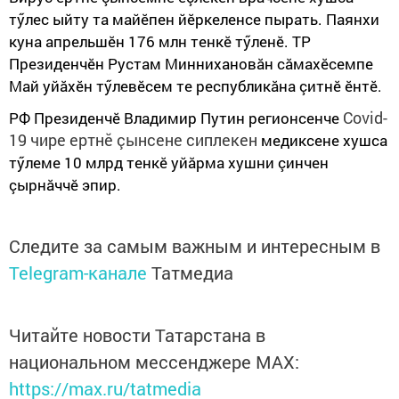
тӳлес ыйту та майӗпен йӗркеленсе пырать. Паянхи
куна апрельшӗн 176 млн тенкӗ тӳленӗ. ТР
Президенчӗн Рустам Миннихановăн сăмахӗсемпе
Май уйăхӗн тӳлевӗсем те республикăна çитнӗ ӗнтӗ.
Covid-
РФ Президенчӗ Владимир Путин регионсенче
19 чире ертнӗ çынсене сиплекен
медиксене хушса
тӳлеме 10 млрд тенкӗ уйăрма хушни çинчен
çырнăччӗ эпир.
Следите за самым важным и интересным в
Telegram-канале
Татмедиа
Читайте новости Татарстана в
национальном мессенджере MАХ:
https://max.ru/tatmedia