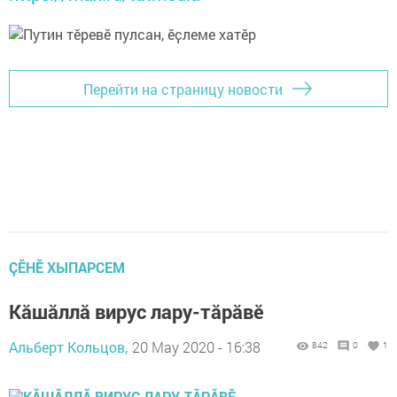
Перейти на страницу новости
ÇӖНӖ ХЫПАРСЕМ
Кăшăллă вирус лару-тăрăвӗ
Альберт Кольцов,
20 May 2020 - 16:38
842
0
1