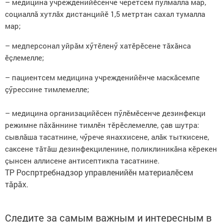
–
медицина учрежденийӗсенче черетсем пулмалла мар,
социаллă хутлăх дистанцийӗ 1,5 метртан сахал тумалла
мар;
– медперсонал уйрăм хӳтӗленӳ хатӗрӗсене тăхăнса
ӗçлемелле;
– пациентсем медицина учрежденийӗнче маскăсемпе
çӳрессине тимлемелле;
– медицина организацийӗсен пӳлӗмӗсенче дезинфекци
режимне пăхăннине тимлӗн тӗрӗслемелле, çав шутра:
сывлăша тасатнине, чӳрече янаххисене, алăк тыткисене,
саксене тăтăш дезинфекциленине, поликлиникăна кӗрекен
çынсен аллисене антисептикпа тасатнине.
ТР Роспртребнадзор управленийӗн материалӗсем
тăрăх.
Следите за самым важным и интересным в