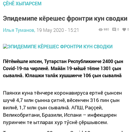
ÇӖНӖ ХЫПАРСЕМ
Эпидемипе кӗрешес фронтри кун сводки
Илья Туманов,
19 May 2020 - 15:21
980
0
0
Пӗтӗмӗшле илсен, Тутарстан Республикинче 2400 çын
Сovid-19-па чирленӗ. Майăн 19-мӗшӗ тӗлне 1301 çын
сывалнă. Юлашки талăк хушшинче 106 çын сывалнă
Паянхи куна тӗнчере коронавируса ертнӗ çынсен
шучӗ 4,7 млн çынна çитнӗ, вӗсенчен 316 пин çын
вилнӗ, 1,7 млн çын сывалнă. АПШ, Раççей,
Великобритани, Бразили, Испани – инфекцирен
пуринчен те ытларах хур тӳснӗ çӗршывсем.