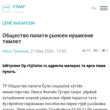
СУВАР
16+
г. Казань
ÇӖНӖ ХЫПАРСЕМ
Общество палати ҫынсен нушисене
тимлет
Илья Туманов,
21 May 2020 - 13:40
676
0
0
Ыйтусене Op.rt@tatar.ru адреспа маларах та ярса пама
пулать.
ТР Общество палати Ӗҫпе социаллӑ хӳтлӗх
министерстви, Пенси Фончӗн Тутарстанри уйрӑмӗ
хутшӑннипе ачаллӑ ҫемьесене тӗрев парасси тата
ӗҫсӗрлӗхпе парӑнакан пособисем пирки тӳрӗ ҫыхӑнӑва
тухать. Тӳрӗ лини майӑн 22-мӗшӗнче 10.00-11.00 сехетре