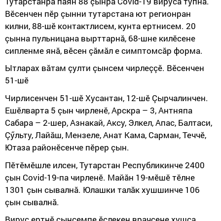
Тутарстанра паян 88 çынра Covid-19 вируса тупнă.
Вӗсенчен пӗр çынни тутарстана ют регионран
килни, 88-шӗ контактлисем, кунта ертнисем. 20
çынна пульницана вырттарнă, 68-шне килӗсене
сипленме янă, вӗсен çăмăл е симптомсăр форма.
Ытларах вăтам çулти çынсем чирлеççӗ. Вӗсенчен
51-шӗ
Чирлисенчен 51-шӗ Хусантан, 12-шӗ Çырчалинчен.
Ешӗлварта 5 çын чирленӗ, Арскра – 3, Антняпа
Сабара – 2-шер, Азнакай, Аксу, Элкел, Апас, Балтаси,
Çӳльту, Лайăш, Мензеле, Анат Кама, Сарман, Теччӗ,
Ютаза районӗсенче пӗрер çын.
Пӗтӗмӗшле илсен, Тутарстан Республикинче 2400
çын Сovid-19-па чирленӗ. Майăн 19-мӗшӗ тӗлне
1301 çын сывалнă. Юлашки талăк хушшинче 106
çын сывалнă.
Вирус ертнӗ çынсемпе ӗçлекен врачсене хушса