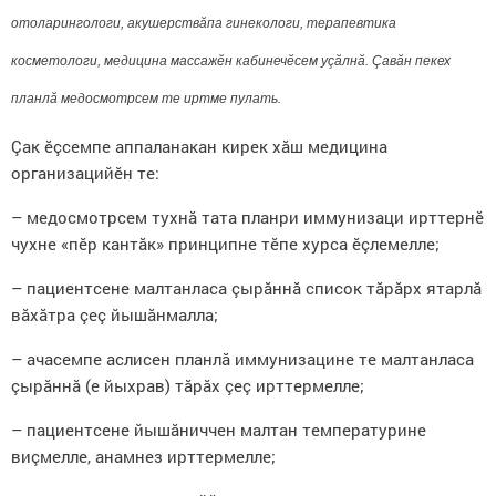
отоларингологи,
акушерств
ăпа
гинекологи,
терапевти
ка
косметологи,
медицин
а
массаж
ӗн кабинечӗсем уçăлнă. Çавăн пекех
планлă медосмотрсем те иртме пулать.
Çак ӗçсемпе аппаланакан кирек хăш медицина
организацийӗн те:
– медосмотрсем тухнă тата планри иммунизаци ирттернӗ
чухне «пӗр кантăк» принципне тӗпе хурса ӗçлемелле;
– пациентсене малтанласа çырăннă список тăрăрх ятарлă
вăхăтра çеç йышăнмалла;
– ачасемпе аслисен планлă иммунизацине те малтанласа
çырăннă (е йыхрав) тăрăх çеç ирттермелле;
–
пациентсене йышăниччен малтан температурине
виçмелле, анамнез ирттермелле;