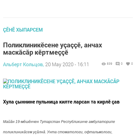
ÇӖНӖ ХЫПАРСЕМ
Поликлиникӗсене уçаççӗ, анчах
маскăсăр кӗртмеççӗ
Альберт Кольцов,
20 May 2020 - 16:11
839
0
0
Хула çыннине пульница килте ларсан та кирлӗ çав
Майăн 19-мӗшӗнчен Тутарстан Республикинче амбулаторипе
поликлиникăсем уçăлнă. Унта
стоматологи,
офтальмологи,