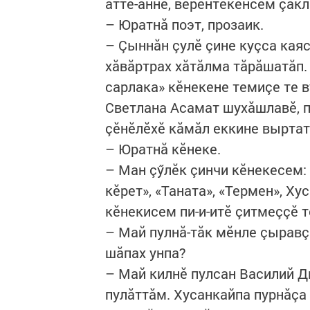
атте-анне, вӗрентекенсем çакл
– Юратнă поэт, прозаик.
– Çыннăн çулӗ çине куçса кая
хăвăртрах хăтăлма тăрăшатăп.
сарлака» кӗнекене темиçе те в
Светлана Асамат шухăшлавӗ, п
çӗнӗлӗхӗ кăмăл еккине выртат
– Юратнă кӗнеке.
– Ман çӳлӗк çинчи кӗнекесем: 
кӗрет», «Таната», «Термен», Х
кӗнекисем пи-и-итӗ çитмеççӗ т
– Май пулнă-тăк мӗнле çыравç
шăпах унпа?
– Май килнӗ пулсан Василий Д
пулăттăм. Хусанкайпа пурнăçа