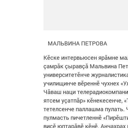
МАЛЬВИНА ПЕТРОВА
Кӗске интервьюсен ярăмне мал
çамрăк çыравçă Мальвина Пет
университетӗнче журналистик
училищинче вӗреннӗ чухнех «У
Чăваш наци телерадиокомпаний
ятсем уçатпăр» кӗнекесенче, «
тетелсенче паллашма пулать. 
пулмасть пичетленнӗ «Пирӗшти
виçӗ юптарăвӗ кӗнӗ. Анчахрах