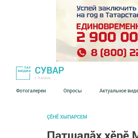
СУВАР
г. Казань
Фотогалереи
Опросы
Актуальное вид
ÇӖНӖ ХЫПАРСЕМ
Патшалӑх хӗрӗ 