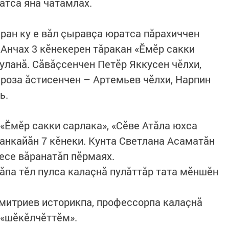
атса янă чăтăмлăх.
сран ку е вăл çыравçа юратса пăрахиччен
 Анчах 3 кӗнекерен тăракан «Ӗмӗр сакки
уланă. Сăвăçсенчен Петӗр Яккусен чӗлхи,
роза ăстисенчен – Артемьев чӗлхи, Нарпин
ь.
«Ӗмӗр сакки сарлака», «Сӗве Атăла юхса
усанкайăн 7 кӗнеки. Кунта Светлана Асаматăн
есе вăранатăп пӗрмаях.
ăпа тӗл пулса калаçнă пулăттăр тата мӗншӗн
митриев историкпа, профессорпа калаçнă
 «шӗкӗлчӗттӗм».