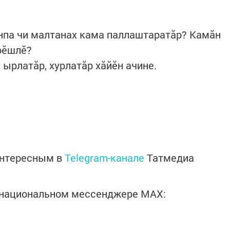
нпа чи малтанах кама паллаштаратăр? Камăн
рӗшлӗ?
 ырлатăр, хурлатăр хăйӗн ачине.
интересным в
Telegram-канале
Татмедиа
в национальном мессенджере MАХ: