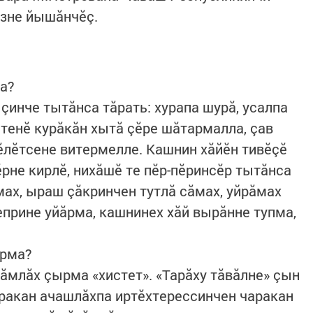
зне йышăнчӗç.
а?
 çинче тытăнса тăрать: хурапа шурă, усалпа
 тенӗ курăкăн хытă çӗре шăтармалла, çав
пӗлӗтсене витермелле. Кашнин хăйӗн тивӗçӗ
пӗрне кирлӗ, нихăшӗ те пӗр-пӗринсӗр тытăнса
мах, ыраш çăкринчен тутлă сăмах, уйрăмах
еприне уйăрма, кашнинех хăй вырăнне тупма,
ырма?
ăмлăх çырма «хистет». «Тарăху тăвăлне» çын
ăракан ачашлăхпа иртӗхтерессинчен чаракан