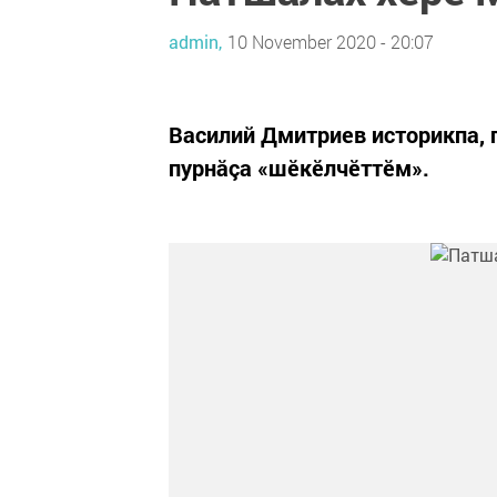
admin,
10 November 2020 - 20:07
Василий Дмитриев историкпа, 
пурнăçа «шӗкӗлчӗттӗм».