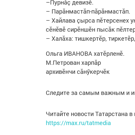
–Пурнăç девизӗ.
– Парăнмастăп-пăрăнмастăп.
– Хайлава çырса пӗтерсенех у
сӗнӗвӗ сирӗншӗн пысăк пӗлте
– Халăха: тишкертӗр, тиркетӗр,
Ольга ИВАНОВА хатӗрленӗ.
М.Петрован харпăр
архивӗнчи сăнӳкерчӗк
Следите за самым важным и 
Читайте новости Татарстана 
https://max.ru/tatmedia