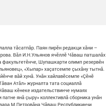
алла тăсатпăр. Паян пирӗн редакци хăни –
рова. Вăл И.Н.Ульянов ячӗллӗ Чăваш патшалăх
а факультетӗнче, Шупашкарти олимп резервӗн
льяновец», «Хыпар» хаçатсемпе çыхăну тытнă.
ӗнче вăй хунă. Унăн хайлавӗсемпе «Çӗнӗ
Тăван Атăл» журналта тата социаллă
Чăваш кӗнеке издательствинче нумаях
 патне янă çыру» коллективлă сборника унăн
 вара М.Петровăна Чăваш Республикинчи