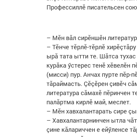
Профессиллӗ писательсен сою
– Мӗн вăл сирӗншӗн литератур
– Тӗнче тӗрлӗ-тӗрлӗ хирӗçтăру
ырă тата ытти те. Шăтса тухас
курăка ӳстерес тенӗ хӗвелӗн 
(мисси) пур. Анчах пурте пӗр-
тăраймасть. Çӗçӗрен çивӗч сă
литература сăмахӗ пӗринчен т
палăртма кирлӗ май, меслет.
– Мӗн хавхалантарать сире ç
– Хавхалантарнинчен ытла чăт
çине кăлариччен е ейӳленсе т