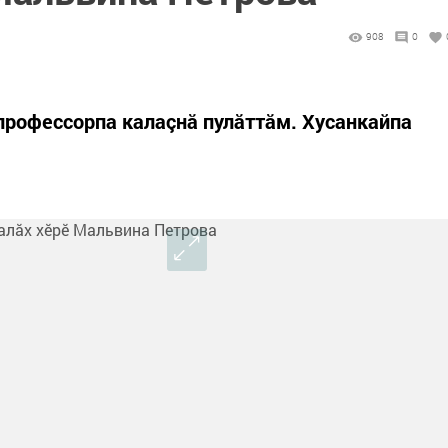
908
0
профессорпа калаçнă пулăттăм. Хусанкайпа