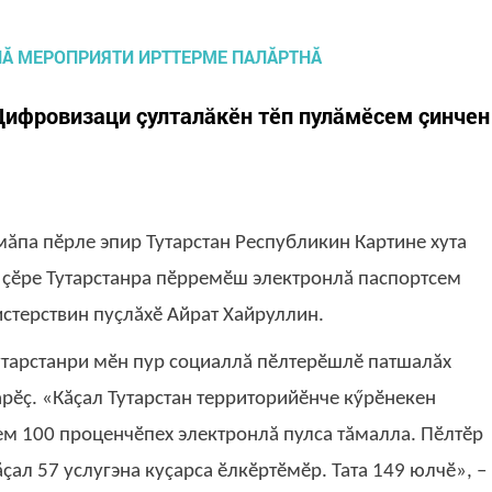
Цифровизаци çулталăкӗн тӗп пулăмӗсем çинчен
ăпа пӗрле эпир Тутарстан Республикин Картине хута
ӗ çӗре Тутарстанра пӗрремӗш электронлă паспортсем
истерствин пуçлăхӗ Айрат Хайруллин.
Тутарстанри мӗн пур социаллă пӗлтерӗшлӗ патшалăх
рӗç. «Кăçал Тутарстан территорийӗнче кӳрӗнекен
ем 100 проценчӗпех электронлă пулса тăмалла. Пӗлтӗр
çал 57 услугэна куçарса ӗлкӗртӗмӗр. Тата 149 юлчӗ», –