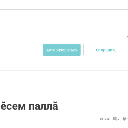
Отправить
Авторизоваться
нӗсем паллă
948
0