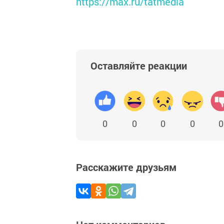
https://max.ru/tatmedia
Оставляйте реакции
0
0
0
0
0
Расскажите друзьям