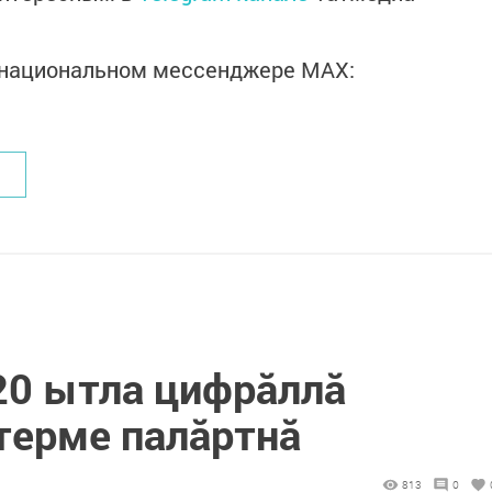
в национальном мессенджере MАХ:
20 ытла цифрăллă
терме палăртнă
813
0