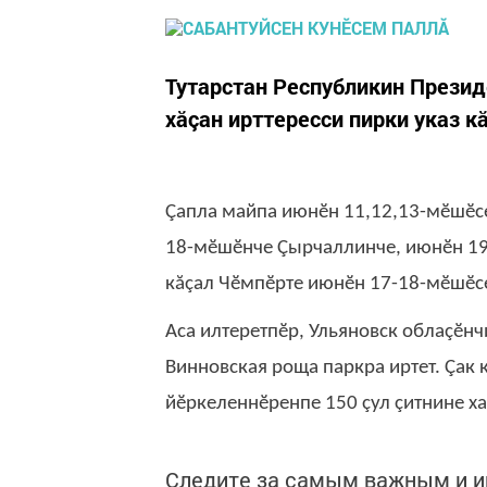
Тутарстан Республикин Презид
хăçан ирттересси пирки указ к
Çапла майпа июнӗн 11,12,13-мӗшӗсе
18-мӗшӗнче Çырчаллинче, июнӗн 19
кăçал Чӗмпӗрте июнӗн 17-18-мӗшӗсе
Аса илтеретпӗр, Ульяновск облаçӗн
Винновская роща паркра иртет. Çак
йӗркеленнӗренпе 150 çул çитнине ха
Следите за самым важным и 