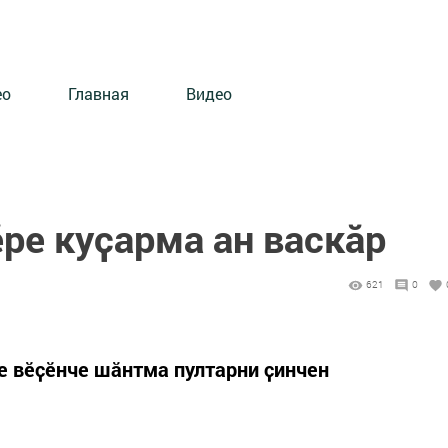
ео
Главная
Видео
ре куҫарма ан васкӑр
621
0
е вӗҫӗнче шӑнтма пултарни ҫинчен