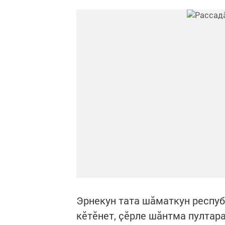
Эрнекун тата шӑматкун респуб
кӗтӗнет, ҫӗрле шӑнтма пултара