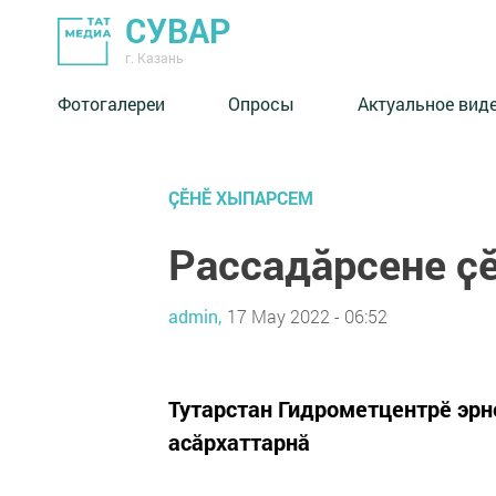
СУВАР
г. Казань
Фотогалереи
Опросы
Актуальное вид
ÇӖНӖ ХЫПАРСЕМ
Рассадӑрсене ҫӗ
admin,
17 May 2022 - 06:52
Тутарстан Гидрометцентрӗ эрн
асӑрхаттарнӑ