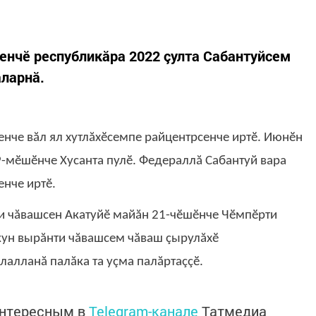
енчӗ республикăра 2022 çулта Сабантуйсем
ăларнă.
нче вăл ял хутлăхӗсемпе райцентрсенче иртӗ. Июнӗн
-мӗшӗнче Хусанта пулӗ. Федераллă Сабантуй вара
нче иртӗ.
чи чăвашсен Акатуйӗ майăн 21-чӗшӗнче Чӗмпӗрти
 кун вырăнти чăвашсем чăваш çырулăхӗ
лалланă палăка та уçма палăртаççӗ.
интересным в
Telegram-канале
Татмедиа