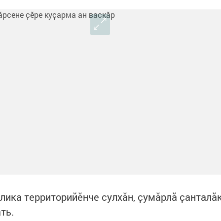
лика территорийӗнче сулхӑн, ҫумӑрлӑ ҫанталӑ
ть.