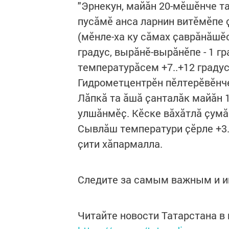
"Эрнекун, майӑн 20-мӗшӗнче т
пусӑмӗ анса ларнин витӗмӗпе 
(мӗнле-ха ку сӑмах ҫаврӑнӑшӗ
градус, вырӑнӗ-вырӑнӗпе - 1 г
температурӑсем +7..+12 градус
Гидрометцентрӗн пӗлтерӗвӗнч
Лӑпкӑ та ӑшӑ ҫанталӑк майӑн 
улшӑнмӗҫ. Кӗске вӑхӑтлӑ ҫумӑ
Сывлӑш температури ҫӗрле +3..
ҫити хӑпармалла.
Следите за самым важным и 
Читайте новости Татарстана 