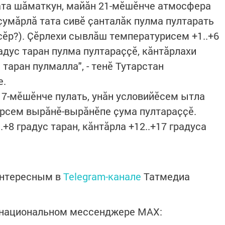
ата шӑматкун, майӑн 21-мӗшӗнче атмосфера
ҫумӑрлӑ тата сивӗ ҫанталӑк пулма пултарать
сӗр?). Ҫӗрлехи сывлӑш температурисем +1..+6
радус таран пулма пултараҫҫӗ, кӑнтӑрлахи
 таран пулмалла", - тенӗ Тутарстан
е.
17-мӗшӗнче пулать, унӑн условийӗсем ытла
рсем вырӑнӗ-вырӑнӗпе ҫума пултараҫҫӗ.
+8 градус таран, кӑнтӑрла +12..+17 градуса
интересным в
Telegram-канале
Татмедиа
в национальном мессенджере MАХ: