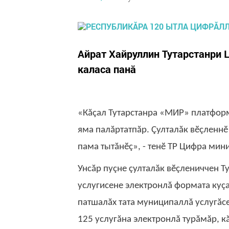
Айрат Хайруллин Тутарстанри 
каласа панă
«Кăçал Тутарстанра «МИР» платформ
яма палăртатпăр. Çулталăк вӗçленн
пама тытăнӗç», - тенӗ ТР Цифра мин
Унсăр пуçне çулталăк вӗçлениччен 
услугисене электронлă формата куçа
патшалăх тата муниципаллă услугăс
125 услугăна электронлă турăмăр, кă