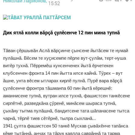
Николай Ларионов,
15:52
Дик ятлă колли вăрçă çулӗсенче 12 пин мина тупнă
Тăван çӗршывăн Аслă вăрçинче çынсене йытăсем те нумай
пулăшнă. Вӗсем те хуçисемпе пӗрле вут-çулăм, терт-нуша
витӗр тухнă. Пӗрремӗш кунсенченех йытă ӗрчетекен
клубсенчен фронта 14 пин йытта илсе кайнă. Тӳрех – вут
ăшне, унта вӗсем ытларах кирлӗ пулнă. Пурӗ вара вăрçă
çулӗсенче фронтра тăшманпа 60 пин йытă кӗрешнӗ:
аманнисене тупнă, вутран илсе тухнă, фашистсен танкӗсене
сирпӗтнӗ, разведкăна çӳренӗ, минăсем шыраса тупнă,
çыхăну тытма пулăшнă, бандитсене тата шăпанасене тытса
чарнă, тӗрлӗ тиев сӗтӗрнӗ, тылра сыхланă...
1941 çулта фашистсен 50 танкӗ Мускав çывăхӗнче тапăнса
кӗме тытăннă, анчах та тăрук каялла çаврăннă та тарма