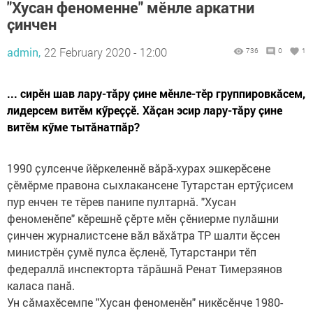
"Хусан феноменне" мӗнле аркатни
ҫинчен
admin,
22 February 2020 - 12:00
736
0
1
... сирӗн шав лару-тӑру ҫине мӗнле-тӗр группировкӑсем,
лидерсем витӗм кӳреҫҫӗ. Хӑҫан эсир лару-тӑру ҫине
витӗм кӳме тытӑнатпӑр?
1990 ҫулсенче йӗркеленнӗ вӑрӑ-хурах эшкерӗсене
ҫӗмӗрме правона сыхлакансене Тутарстан ертӳҫисем
пур енчен те тӗрев панипе пултарнӑ. "Хусан
феноменӗпе" кӗрешнӗ ҫӗрте мӗн ҫӗниерме пулӑшни
ҫинчен журналистсене вӑл вӑхӑтра ТР шалти ӗҫсен
министрӗн ҫумӗ пулса ӗҫленӗ, Тутарстанри тӗп
федераллӑ инспекторта тӑрӑшнӑ Ренат Тимерзянов
каласа панӑ.
Ун сӑмахӗсемпе "Хусан феноменӗн" никӗсӗнче 1980-