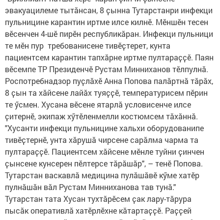
эвакуацилеме тытӑнсан, 8 ҫынна Тутарстанри инфекци
пульницине карантин иртме илсе килнӗ. Мӗншӗн тесен
вӗсенчен 4-шӗ пирӗн республикӑран. Инфекци пульници
те мӗн пур требованисене тивӗҫтерет, кунта
пациентсем карантин тапхӑрне иртме пултараҫҫӗ. Паян
вӗсемпе ТР Президенчӗ Рустам Минниханов тӗлпулнӑ.
Роспотребнадзор пуҫлӑхӗ Анна Попова палӑртнӑ тӑрӑх,
8 ҫын та хӑйсене лайӑх туяҫҫӗ, температурисем пӗрин
те ӳсмен. Хусана вӗсене ятарлӑ условисенче илсе
ҫитернӗ, экипаж хӳтӗленмелли костюмсем тӑхӑннӑ.
"Хусанти инфекци пульницине хальхи оборудованипе
тивӗҫтернӗ, унта хӑрушӑ чирсене сарӑлма чарма та
пултараҫҫӗ. Пациентсем хӑйсене мӗнле туйни ҫинчен
ҫынсене кунсерен пӗлтерсе тӑрӑшӑр", – тенӗ Попова.
Тутарстан васкавлӑ медицина пулӑшӑвӗ кӳме хатӗр
пулнӑшӑн вӑл Рустам Минниханова тав тунӑ."
Тутарстан тата Хусан тухтӑрӗсем ҫак лару-тӑрура
пысӑк оперативлӑ хатӗрлӗхне кӑтартаҫҫӗ. Раҫҫей