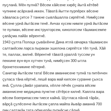
пуçланă. Мӗн пулнă? Вӗсем хăйсене хирӗç йытă кӗтӗвӗ
чупнине асăрханă иккен. Тăватă йытти пурпӗрех вӗсене
хăваласа çитсе 7 танкне сывлăшалла сирпӗтнӗ. Нимӗçсем
вӗсене урнă йытăсем тенӗ. Анчах кусем нимле урнă йытăсем
те пулман, вӗсене инструкторсем, кинологсем тăшмансемпе
çапăçма лайăх вӗрентнӗ.
1943 çулта Полоцк çывăхӗнче Дина ятлă овчарка тăшмансен
салтакӗсем ларса пыракан эшелона сирпӗтсе тӗп тунă. Хăй
те, паллах, вилнӗ. Вӗрентнӗ тăватă ураллă туссем ун
пеккине вун-вун хутчен тунă, нимӗçсен 300 ытла
бронетехникине пӗтернӗ.
Санитар йытăсем тата! Вӗсем аманнисене тупнă та питӗнчен
çуласа тăна кӗртнӗ, лешӗ вара май килсен суранне çыхса
янă. Çулла çăмăл урапапа, хӗлле пӗчӗк çунапа вӗсем
аманнисене медицина пунктне сӗтӗрсе килнӗ. Каялла вара
вӗсем боеприпассем тиесе кайнă. Шутласа пăхнă тăрăх,
вăрçă çулӗсенче йытăсем çапла майпа йывăр аманнă 700
пин салтакăн тата офицерăн пурнăçне çăлнă.