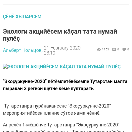
ÇӖНӖ ХЫПАРСЕМ
Экологи акцийӗсем кӑҫал тата нумай
пулӗҫ
21 February 2020 -
Альберт Кольцов,
1153
0
0
23:19
"Экоҫуркунне-2020" пӗтӗмлетӗвӗсемпе Тутарстан малта
пыракан 3 регион шутне кӗме пултарать
Тутарстанра пурӑнакансене "Экоҫуркунне-2020"
мероприятийӗсен планне сӳтсе явма чӗннӗ.
Апрелӗн 1-мӗшӗнче Тутарстанра "Экоҫуркунне-2020"
республика акцийӗ пуҫланать. Территорисенче хӗлӗпе