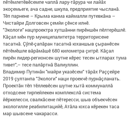
пӗтӗмлетӗвӗсемпе чаплӑ лару-тӑрура чи лайӑх
экоҫемьеге, ача садне, шкула, предприятие чысланӑ.
Тӗп парнене – Крыма канма каймалли путевкӑна –
Чистайри Долговсен ҫемйи ҫӗнсе илнӗ.
"Экологи" нацпроектра хутшӑнни пирӗншӗн пӗлтерӗшлӗ.
Кӑҫал мӗн пур муниципалитетра территорисене
тасатнӑ. Ҫӳпӗ-ҫапӑран тасатнӑ юханшыв ҫыранӗсен
пӗтӗмӗшле вӑрӑмӑшӗ 680 километра ҫитрӗ. Кӑҫал
пирӗн лидер-регионсен шутне кӗрес тесен ытларах тума
тивет",– тесе палӑртнӑ Валиуллин.
Владимир Путинӑн "майри указӗсем" тӑрӑх Раҫҫейре
2019 ҫултанпа "Экологи" наци проекчӗ пурнӑҫланать.
Проектӑн тӗп тӗллевӗсен шутне хытӑ коммуналлӑ
отходсене тирпейлекен комплекслӑ система
йӗркелесси, свалкӑсене пӗтересси, шыв объекчӗсен
экологилле реабилитацийӗ, Атӑла юхса кӗрекен таса
мар шывсене чакарасси.