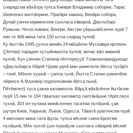
снарядсем вăхăтра тупса Киеври Владимир соборне, Тарас
Шевченко вилтăприне, Прагăри замока, Венăри собора,
Дунай çинчи керменсене сыхласа хăварнă. Джульбарс
Румыни, Чехословаки, Венгри, Австри çӗршывӗсенче пурӗ 7
пин те 468 мина тата 150 ытла снаряд тупнă!
Ку йыттăн 1945 çулхи июнӗн 24-мӗшӗнче Мускавра иртекен
Çӗнтерӳ парадне хутшăнмалла пулнă, анчах вăл аманнă
пулнă. Кун çинчен Сталина пӗлтереççӗ. Главнокомандующи:
«Джульбарса Хӗрлӗ тӳрем урлă ман шинельпе йăтса тухăр!»
– тенӗ. Мӗнле хушнă – çапла тунă. Йытта Сталин шинелӗпе
чӗркесе А.Мазовер подполковник йăтса пынă.
Пӗтӗмлетӳ туса çакна каламалла. Вăрçă вăхăтӗнче йытăсем
пурӗ 15 пин те 154 тăваткал километр лаптăкăшне тӗрӗслесе
тухнă, 303 ял-хулана минăсенчен тасатма пулăшнă, çав
шутра Киев, Харьков, Львов, Одесса. Тăватă ураллисем пурӗ
4 миллион мина тата фугас тупса вӗсене сиенсӗрлетме
пулăшнă. Мӗн чухлӗ çын пурнăçне сыхласа хăварнă вӗсем!