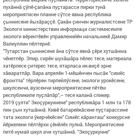
пухӑннӑ ҫӳпӗ-ҫапӑна пуҫтарасси пирки тунӑ
мероприятисен планне сӳтсе явма республика
ҫыннисене йыхӑраҫҫӗ. Ҫакӑн ҫинчен журналистсене ТР
Экологи министерствин информаци системисемпе
экологи вӗрентӗвӗн управленийӗн начальникӗ Дамир
Валиуллин пӗлтернӗ.
"Тутарстан ҫыннисене ӑна сӳтсе явнӑ ҫӗре хутшӑнма
чӗнетпӗр. Эпир, сирӗн шухӑшӑра пӗлес тесе, материала
хатĕрлесе ҫитерес тесе, ятарласа ик-виҫӗ эрне
хӑваратпӑр. Вара апрелӗн 1-мӗшӗнчен пысӑк "симӗс
фронтпа" тӗрлӗрен тирпейлӳсене, экологи урокӗсене,
шкулсенчи, вузсенчи мероприятисене пӗтӗм
республикипе пуҫлӑпӑр",– тесе каланӑ спикер.
2019 ҫулти" Экоҫуркуннене" республикӑра 1 млн та 178
пин ҫын хутшӑннӑ. Кивӗ батарейкӑсене пуҫтарассине
тата экологи ӳкерчӗкӗсен" Симӗс кӑранташ" конкурсне
йӗркелени пӗлтӗрхи ҫӗнӗлӗх пулнӑ. Мероприятисене
питӗ нумай шкул ачи хутшӑннӑ. "Экоҫуркунне"