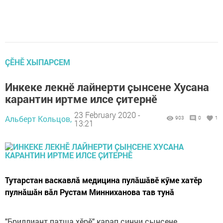
ÇӖНӖ ХЫПАРСЕМ
Инкеке лекнӗ лайнерти ҫынсене Хусана
карантин иртме илсе ҫитернӗ
23 February 2020 -
Альберт Кольцов,
903
0
1
13:21
Тутарстан васкавлӑ медицина пулӑшӑвӗ кӳме хатӗр
пулнӑшӑн вӑл Рустам Минниханова тав тунӑ
"Бриллиант патша хӗрӗ" карап ҫинчи ҫынсене