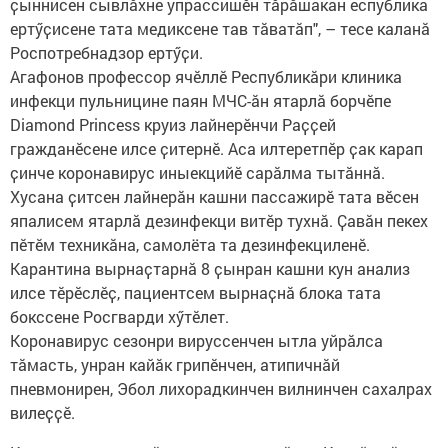
ҫыннисен сывлӑхне упрассишӗн тӑрӑшакан еспублика
ертӳҫисене тата медиксене тав тӑватӑп", – тесе каланӑ
Роспотребнадзор ертӳҫи.
Агафонов профессор ячӗллӗ Республикӑри клиника
инфекци пульницине паян МЧС-ӑн ятарлӑ борчӗпе
Diamond Princess круиз лайнерӗнчи Раҫҫей
гражданӗсене илсе ҫитернӗ. Аса илтеретпӗр ҫак карап
ҫинче коронавирус иныекцийӗ сарӑлма тытӑннӑ.
Хусана ҫитсен лайнерӑн кашни пассажирӗ тата вӗсен
япалисем ятарлӑ дезинфекци витӗр тухнӑ. Ҫавӑн пекех
пӗтӗм техникӑна, самолёта та дезинфекциленӗ.
Карантина вырнаҫтарнӑ 8 ҫынран кашни кун анализ
илсе тӗрӗслӗҫ, пациентсем вырнаҫнӑ блока тата
бокссене Росгварди хӳтӗлет.
Коронавирус сезонри вируссенчен ытла уйрӑлса
тӑмасть, унран кайӑк грипӗнчен, атипичнӑй
пневмонирен, Эбол лихорадкинчен вилнинчен сахалрах
вилеҫҫӗ.