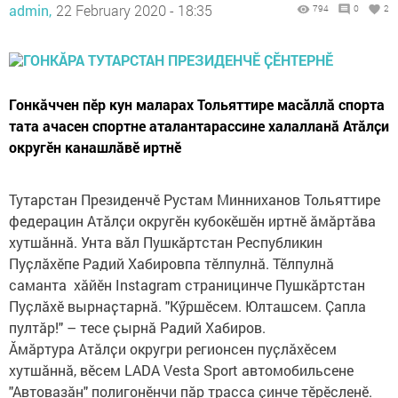
admin,
22 February 2020 - 18:35
794
0
2
Гонкӑччен пӗр кун маларах Тольяттире масӑллӑ спорта
тата ачасен спортне аталантарассине халалланӑ Атӑлҫи
округӗн канашлӑвӗ иртнӗ
Тутарстан Президенчӗ Рустам Минниханов Тольяттире
федерацин Атӑлҫи округӗн кубокӗшӗн иртнӗ ӑмӑртӑва
хутшӑннӑ. Унта вӑл Пушкӑртстан Республикин
Пуҫлӑхӗпе Радий Хабировпа тӗлпулнӑ. Тӗлпулнӑ
саманта хӑйӗн Instagram страницинче Пушкӑртстан
Пуҫлӑхӗ вырнаҫтарнӑ. "Кӳршӗсем. Юлташсем. Ҫапла
пултӑр!" – тесе ҫырнӑ Радий Хабиров.
Ӑмӑртура Атӑлҫи округри регионсен пуҫлӑхӗсем
хутшӑннӑ, вӗсем LADA Vesta Sport автомобильсене
"Автовазӑн" полигонӗнчи пӑр трасса ҫинче тӗрӗсленӗ.