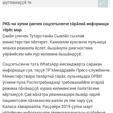
РКБ-на хупни ҫинчен соцсетьсенче сӑрӑлнӑ информаци
тӗрӗс мар.
Ҫакӑн ҫинчен Тутарстанӑн Сывлӑх сыхлав
министерстви пӗлтерет. Канмалли кунсенче пульница
яланхи режимпа ӗҫлет, йышӑнупа диагностика
уйрӑмӗсем мӗн пур килекене йышӑнаҫҫӗ.
Соцсетьсенче тата WhatsApp месенджерта саракан
информаци суя, теҫҫӗ ТР Минздравӗн Пресс-службинче.
Министерствӑра палӑртнӑ тӑрӑх, пульницара ОРВИ
ӳснине пула Роспотребнадзор требованийӗпе ятарлӑ
режима пӑхӑнаҫҫӗ, курма килекенсене палатӑсене
кӗртмеҫҫӗ. Ҫав вӑхӑтра реанимацире йывӑр чирлӗ
пациентсене пӑхакансем валли ун пек чару ҫук.
Каласа хӑвармалла, Раҫҫейре 2019 ҫулхи март
уйӑхӗнчен информаципе телекоммуникаци уҫлӑхӗнче