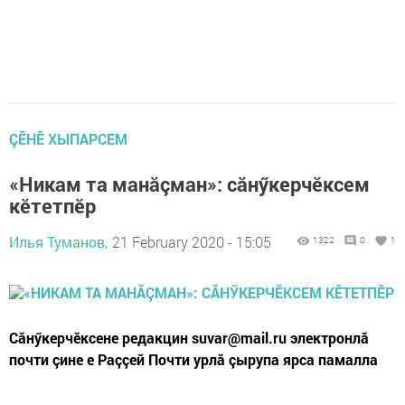
ÇӖНӖ ХЫПАРСЕМ
«Никам та манăçман»: сăнӳкерчӗксем
кӗтетпӗр
Илья Туманов,
21 February 2020 - 15:05
1322
0
1
Сăнӳкерчӗксене редакцин suvar@mail.ru электронлă
почти çине е Раççей Почти урлă çырупа ярса памалла