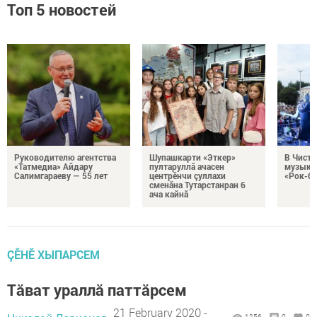
Топ 5 новостей
Руководителю агентства
Шупашкарти «Эткер»
В Чисто
«Татмедиа» Айдару
пултаруллă ачасен
музыка
Салимгараеву — 55 лет
центрӗнчи çуллахи
«Рок-бе
сменăна Тутарстанран 6
ача кайнă
ÇӖНӖ ХЫПАРСЕМ
Тăват ураллă паттăрсем
21 February 2020 -
1256
0
0