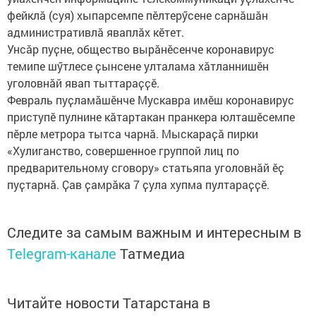
фейклӑ (суя) хыпарсемпе пӗлтерӳсене сарнӑшӑн
административлӑ яваплӑх кӗтет.
Унсӑр пуҫне, общество вырӑнӗсенче коронавирус
темипе шӳтлесе ҫынсене улталама хӑтланнишӗн
уголовнӑй явап тыттараҫҫӗ.
Февраль пуҫламӑшӗнче Мускавра имӗш коронавирус
приступӗ пулнине кӑтартакан пранкера юлташӗсемпе
пӗрле метрора тытса чарнӑ. Мыскараҫӑ пирки
«Хулиганство, совершенное группой лиц по
предварительному сговору» статьяпа уголовнӑй ӗҫ
пуҫтарнӑ. Ҫав ҫамрӑка 7 ҫула хупма пултараҫҫӗ.
Следите за самым важным и интересным в
Telegram-канале
Татмедиа
Читайте новости Татарстана в