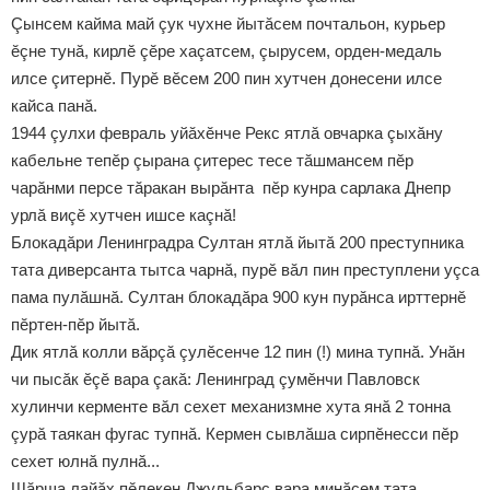
Çынсем кайма май çук чухне йытăсем почтальон, курьер
ӗçне тунă, кирлӗ çӗре хаçатсем, çырусем, орден-медаль
илсе çитернӗ. Пурӗ вӗсем 200 пин хутчен донесени илсе
кайса панă.
1944 çулхи февраль уйăхӗнче Рекс ятлă овчарка çыхăну
кабельне тепӗр çырана çитерес тесе тăшмансем пӗр
чарăнми персе тăракан вырăнта пӗр кунра сарлака Днепр
урлă виçӗ хутчен ишсе каçнă!
Блокадăри Ленинградра Султан ятлă йытă 200 преступника
тата диверсанта тытса чарнă, пурӗ вăл пин преступлени уçса
пама пулăшнă. Султан блокадăра 900 кун пурăнса ирттернӗ
пӗртен-пӗр йытă.
Дик ятлă колли вăрçă çулӗсенче 12 пин (!) мина тупнă. Унăн
чи пысăк ӗçӗ вара çакă: Ленинград çумӗнчи Павловск
хулинчи керменте вăл сехет механизмне хута янă 2 тонна
çурă таякан фугас тупнă. Кермен сывлăша сирпӗнесси пӗр
сехет юлнă пулнă...
Шăрша лайăх пӗлекен Джульбарс вара минăсем тата