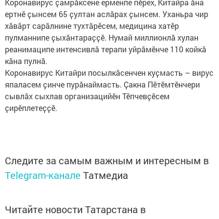
Коронавирус ҫамрӑксене ерменпе пӗрех, Китайра ӑна
ертнӗ ҫынсем 65 ҫултан аслӑрах ҫынсем. Уханьра чир
хӑвӑрт сарӑлнине тухтӑрӗсем, медицина хатӗр
пулманнипе ҫыхӑнтараҫҫӗ. Нумай миллионлӑ хулан
реанимаципе интенсивлӑ терапи уйрӑмӗнче 110 койкӑ
кӑна пулнӑ.
Коронавирус Китайри посылкӑсенчен куҫмасть – вирус
япаласем ҫинче пурӑнаймасть. Ҫакна Пӗтӗмтӗнчери
сывлăх сыхлав организацийӗн Тӗпчевҫӗсем
ҫирӗплетеҫҫӗ.
Следите за самым важным и интересным в
Telegram-канале
Татмедиа
Читайте новости Татарстана в