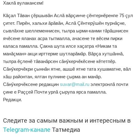
Хаклă вулакансем!
Кăçал Тăван çӗршывăн Аслă вăрçинче çӗнтернӗренпе 75 çул
çитет. Пирӗн, хальхи ăрăвăн, Аслă Çӗнтерӳшӗн пурнăçне,
сывлăхне шеллеменнисен, тылра ырми-канми тăрăшнисен
ячӗсене яланах асра тытмалла, ачасене те вӗсем пирки
каласа памалла. Çакна шута илсе хаçатра «Никам та
манăçман» акци ирттерме шутларăмăр. Вăрçа хутшăннă,
тылра ӗçленӗ тăванăрсен сăнӳкерчӗкӗсене кӗтетпӗр.
Сăнӳкерчӗкри çыннăн ятне, ашшӗ ятне тата хушаматне, вăл
хăш районтан, ялтан пулнине çырма ан манăр.
Сăнӳкерчӗксене редакцин
suvar@mail.ru
электронлă почти
çине е Раççей Почти урлă çырупа ярса памалла.
Редакци.
Следите за самым важным и интересным в
Telegram-канале
Татмедиа