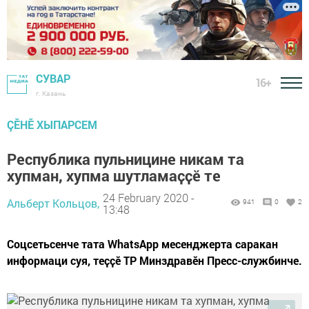
СУВАР
16+
г. Казань
ÇӖНӖ ХЫПАРСЕМ
Республика пульницине никам та
хупман, хупма шутламаҫҫӗ те
24 February 2020 -
Альберт Кольцов,
941
0
2
13:48
Соцсетьсенче тата WhatsApp месенджерта саракан
информаци суя, теҫҫӗ ТР Минздравӗн Пресс-службинче.