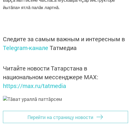
Вăрçă йыттисене чысласа Мускавра «Çар инструкторӗ
йытăпа» ятлă палăк лартнă.
Следите за самым важным и интересным в
Telegram-канале
Татмедиа
Читайте новости Татарстана в
национальном мессенджере MАХ:
https://max.ru/tatmedia
Перейти на страницу новости