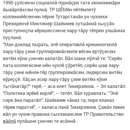
1990 ҫулсенчи социаллӑ пурнӑҫри тата экономикӑри
йывӑрлӑхсем пулнӑ. ТР ШӖМӗн пӗтӗмлетӳ
колленийӗсенчен пӗрне Тутарстанӑн ун чухнехи
Президенчӗ Минтимер Шаймиев хутшӑннӑ хыҫҫӑн
преступноҫпа кӗрешессинче лару-тӑру тӗпрен улшӑнма
пуҫланӑ.
"Ман доклад пырать, эпӗ оперативлӑ криминогенлӑ
лару-тӑру ҫине группировкӑсемпе вӗсен ертӳҫисем
витӗм кӳни ҫинчен калатӑп. Вӑл мана пӳлчӗ те: "Сирӗн
пата коллегисене мӗн чухлӗ ҫӳретӗп, сирӗн шав лару-
тӑру ҫине мӗнле-тӗр группировкӑсем, лидерсем витӗм
кӳреҫҫӗ. Хӑҫан эсир лару-тӑру ҫине витӗм кӳме
тытӑнатӑр?" терӗ, – аса илет Тимерзянов. – Эп калатӑп:
"Политика ирӗкӗ кирлӗ", – тетӗп. Вӑл хуравлать: "Эпӗ
сире ӑна паратӑп". Шаймиев чӑнах та, пире яланах
тӗрев паратчӗ", – каласа панӑ Тимерзянов. Ҫавӑн пекех
вӑл ун чухне правона сыхлакансене ТР Правительстви
вӑйлӑ
пулӑшни ҫинчен те асӑннӑ.