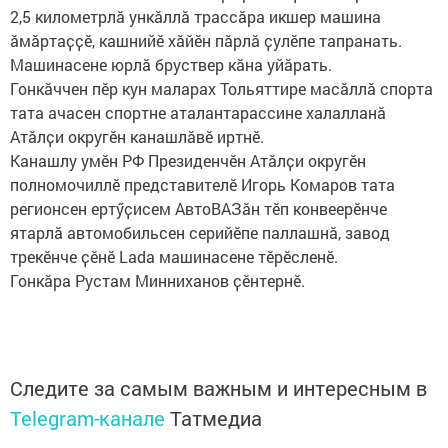
2,5 километрлӑ ункӑллӑ трассӑра икшер машина
ӑмӑртаҫҫӗ, кашнийӗ хӑйӗн пӑрлӑ ҫулӗпе тапранать.
Машинасене юрлӑ бруствер кӑна уйӑрать.
Гонкӑччен пӗр кун маларах Тольяттире масӑллӑ спорта
тата ачасен спортне аталантарассине халалланӑ
Атӑлҫи округӗн канашлӑвӗ иртнӗ.
Канашлу умӗн РФ Президенчӗн Атӑлҫи округӗн
полномочиллӗ представителӗ Игорь Комаров тата
регионсен ертӳҫисем АвтоВАЗӑн тӗп конвеерӗнче
ятарлӑ автомобильсен серийӗпе паллашнӑ, завод
трекӗнче ҫӗнӗ Lada машинасене тӗрӗсленӗ.
Гонкӑра Рустам Минниханов ҫӗнтернӗ.
Следите за самым важным и интересным в
Telegram-канале
Татмедиа