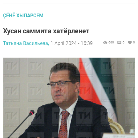
ÇӖНӖ ХЫПАРСЕМ
Хусан саммита хатӗрленет
Татьяна Васильева,
1 April 2024 - 16:39
660
0
0