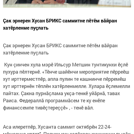
Çак эрнерен Хусан БРИКС саммитне пӗтӗм вăйран
хатӗрленме пуçлать
Çак эрнерен Хусан БРИКС саммитне пӗтӗм вăйран
хатӗрленме пуçлать
Кун çинчен хула мэрӗ Ильсур Метшин тунтикунхи ӗçлӗ
пухура пӗлтернӗ. «Тӗнче шайӗнчи мероприятие пӗрреӗш
хут ирттерместпӗр, апла пулин те кашнинче пӗрремӗш
хут ирттернӗн тӗплӗн хатӗрленмелле. Хулара ӗçлемелли
пайтах. Çакна пурнăçлама укçа-тенкӗ уйăрнă, тавах
Раиса. Федераллă программăсем те ку енӗпе
финанссемпе тивӗçтереççӗ» , - тенӗ вăл.
Аса илеретпӗр, Хусанта саммит октябрӗн 22-24-
мӗшсенче иртет". Паянхи кун халăхсен хушшинчи пысăк