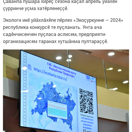
Çавăнпа пушара хирӗç сезона кăçал апрель уйăхӗн
çурринче уçма хатӗрленеççӗ.
Экологи икӗ уйăхлăхӗпе пӗрлех «Экоçуркунне — 2024»
республика конкурсӗ те пуçланать. Унта ача
садӗнчисенчен пуçласа аслисем, предприяти-
организацисем таранах хутшăнма пултараççӗ.