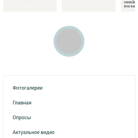
сменăна
ача кай
Фотогалереи
Главная
Опросы
Актуальное видео