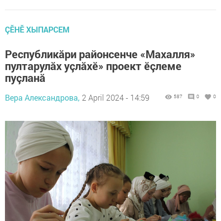
ÇӖНӖ ХЫПАРСЕМ
Республикăри районсенче «Махалля»
пултарулăх уçлăхӗ» проект ӗçлеме
пуçланă
Вера Александрова,
2 April 2024 - 14:59
587
0
0