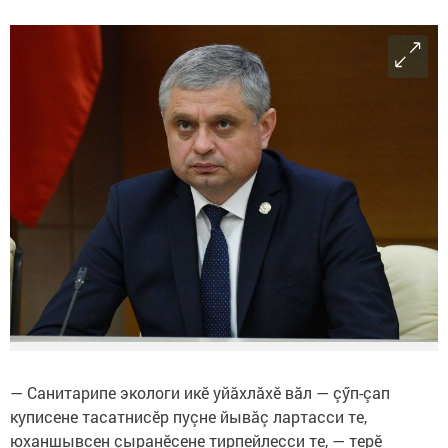
— Санитарипе экологи икӗ уйăхлăхӗ вăл — çӳп-çап
куписене тасатнисӗр пуçне йывăç лартасси те,
юханшывсен çыранӗсене тирпейлесси те, — терӗ