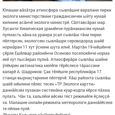
Юлашки вăхăтра атмосфера сывлăшне варалани пирки
экологи министерствине граждансенчен ыйту нумай
килнине асăнчӗ экологи министрӗ. Сăлтавсăрах мар.
Хусанти Химическая урамӗнче пурăнакансем нумай
пулмасть кăна-ха урамра усал сывлăш тăни пирки
пӗлтерсен, экологсем сывлăшри сероводород шайӗ
нормăран 11 хут ӳснине шута илнӗ. Мартăн 19-мӗшӗнче
çӗрле Ешӗлвар районӗнчи Осиново поселокӗнче норма
икӗ хут пысăкрах пулнă. Атмосферăри сывлăш шайне
ӳлӗмрен автоматика мелӗпе тӗрӗслесе тăрассине
каларӗ А. Шадриков. Çак тӗлӗшпе республикăра 17
станци вырнаçтарнине пӗлтерчӗ. Хăш районта сывлăш
шайӗ мӗнлине пӗлес тесен «ТР Экологи картти»
даннăйсем пухакан системăна куар-кодпа кӗрсе пăхма
пулать. Чăн та, хальлӗхе вӗсем тест режимӗпе ӗçлеççӗ-
ха. Малашне онлайн-режимпа метеорологи даннăйӗсене
те пӗлме пулӗ.
(Рустем Кадыров сăнӳкерчӗкӗсем).