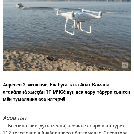
Апрелӗн 2-мӗшӗнче, Елабуга тата Анат Камăна
атакăланă хыççăн ТР МЧСӗ кун пек лару-тăрура çынсен
мӗн тумаллине аса илтерчӗ.
Асра тыт:
— Беспилотник (хуть мӗнли) вӗçнине асăрхасан тӳрех
112 телефонпа шăнкăравласа пӗлтермелле. Оператора