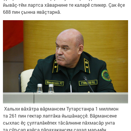
йывăç-тӗм лартса хăварнине те каларӗ спикер. Çак ӗçе
688 пин çынна явăçтарнă.
Хальхи вăхăтра вăрмансем Тутарстанра 1 миллион
та 261 пин гектар лаптăка йышăнаççӗ. Вăрмансене
сыхлас ӗç çулталăкӗпех тăсăлнине пăхмасăр унта
та çӳп-çап кайса пăрахакансем сахал мар-мӗн.