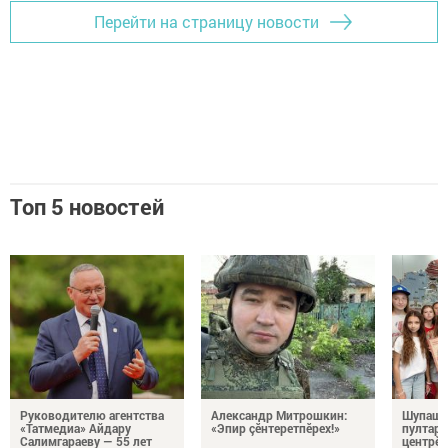
Перейти на страницу новости
Топ 5 новостей
Руководителю агентства
Александр Митрошкин:
Шупашк
«Татмедиа» Айдару
«Эпир çӗнтеретпӗрех!»
пултару
Салимгараеву — 55 лет
центрӗн