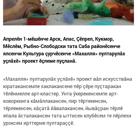
Апрелӗн 1-мӗшӗнче Арск, Апас, Çӗпрел, Кукмор,
Мӗслӗм, Рыбно-Слободски тата Саба районӗсенче
ялсенчи Культура çурчӗсенче «Махалля» пултарулăх
уçлăхӗ» проект ӗçлеме пуçланă.
«Махалля» пултарулăх уçлăхӗ» проект вăл искусствăна
юратакансемпе хаклакансене пӗр çӗре пуçтаракан
тӗлӗнмелле арт-кластер. Унта ӳкерекенсемпе арт-
коворкинга кăмăллакансен, пир тӗртекенсен,
тӗрлекенсен, кăçатă йăвалакансен, йывăçран тӗрлӗ
япала ăсталакансен тата ыттисен клубӗсем те пӗрлехи
уроксем ирттерме пултараççӗ.