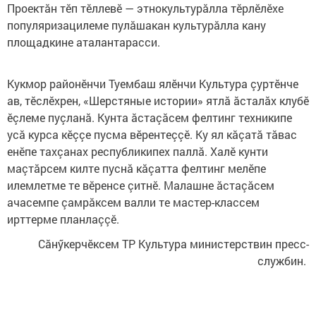
Проектăн тӗп тӗллевӗ — этнокультурăлла тӗрлӗлӗхе
популяризацилеме пулăшакан культурăлла кану
площадкине аталантарасси.
Кукмор районӗнчи Туембаш ялӗнчи Культура çуртӗнче
ав, тӗслӗхрен, «Шерстяные истории» ятлă ăсталăх клубӗ
ӗçлеме пуçланă. Кунта ăстаçăсем фелтинг техникипе
усă курса кӗççе пусма вӗрентеççӗ. Ку ял кăçатă тăвас
енӗпе тахçанах республикипех паллă. Халӗ кунти
маçтăрсем килте пуснă кăçатта фелтинг мелӗпе
илемлетме те вӗренсе çитнӗ. Малашне ăстаçăсем
ачасемпе çамрăксем валли те мастер-классем
ирттерме планлаççӗ.
Сăнӳкерчӗксем ТР Культура министерствин пресс-
службин.