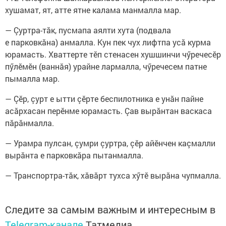
хушамат, ят, атте ятне калама манмалла мар.
— Çуртра-тăк, пусмапа аялти хута (подвала
е парковкăна) анмалла. Кун пек чух лифтпа усă курма
юрамасть. Хваттерте тӗп стенасен хушшинчи чӳречесӗр
пӳлӗмӗн (ваннăя) урайне лармалла, чӳречесем патне
пымалла мар.
— Çӗр, çурт е ытти çӗрте беспилотника е унăн пайне
асăрхасан перӗнме юрамасть. Çав вырăнтан васкаса
пăрăнмалла.
— Урамра пулсан, çумри çуртра, çӗр айӗнчен каçмалли
вырăнта е парковкăра пытанмалла.
— Транспортра-тăк, хăвăрт тухса хӳтӗ вырăна чупмалла.
Следите за самым важным и интересным в
Telegram-канале
Татмедиа