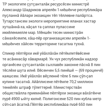
ТР экологипе çутçанталăк ресурсӗсен министрӗ
Александр Шадриков апрелӗн 1-мӗшӗнче республикăра
пуçланнă йăлари экоакцин тӗп тӗллевне палăртса.
Тутарстансем экологи мероприятине яланах хастар
хутшăннă-ха, кăçал та çаплах пулассине
иккӗленмелле мар. Мӗншӗн тесен министрăн
сăмахӗсемпе, хăш-пӗр организацисем апрелӗн 1-
мӗшӗнчех хăйсен территорине тасатма тухнă.
Спикер пӗлтӗрхи икӗ уйăхлăхăн пӗтӗмлетӗвӗсене
те асăнмасăр хăвармарӗ. Ун чух республикăн надзор
органӗсем çутçанталăк сыхлавӗн законне пăснă 8 пин
тӗслӗхе шута илнӗ. Вӗсенчен 5,5 пинӗшӗ — (69 проценчӗ)
каяшсем. Икӗ уйăхлăх вӗçленнӗ тӗле 5 пин çӳп-çап
купине тасатнă. Айăплисене пӗтӗмпе 70,2 миллион
тенкӗлӗх штраф тӳлеттернӗ. Министерствăн
обществăлла приемнăйне пӗлтӗрхи экоакци вăхăтӗнче
пурӗ 4900 ыйту килнӗ. Полигонсене 520 пин кубла метр
çӳп-çап ăсатнă.Пӗлтӗр республикăра пурӗ 650 пин