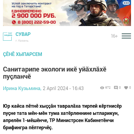
СУВАР
16+
г. Казань
ÇӖНӖ ХЫПАРСЕМ
Санитарипе экологи икӗ уйăхлăхӗ
пуçланчӗ
Ирина Кузьмина,
2 April 2024 - 16:43
672
0
0
Юр кайса пӗтнӗ хыççăн тавралăха тирпей кӗртнисӗр
пуçне тата мӗн-мӗн тума хатӗрленнине ытларикун,
апрелӗн 1-мӗшӗнче, ТР Министрсен Кабинетӗнчи
брифингра пӗлтерчӗç.