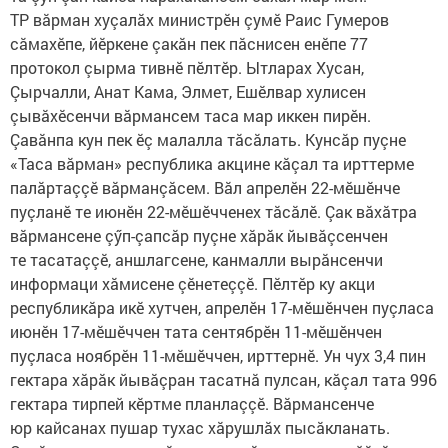
ТР вăрман хуçалăх министрӗн çумӗ Раис Гумеров
сăмахӗпе, йӗркене çакăн пек пăснисен енӗпе 77
протокол çырма тивнӗ пӗлтӗр. Ытларах Хусан,
Çырчалли, Анат Кама, Элмет, Ешӗлвар хулисен
çывăхӗсенчи вăрмансем таса мар иккен пирӗн.
Çавăнпа кун пек ӗç малалла тăсăлать. Кунсăр пуçне
«Таса вăрман» республика акцине кăçал та ирттерме
палăртаççӗ вăрманçăсем. Вăл апрелӗн 22-мӗшӗнче
пуçланӗ те июнӗн 22-мӗшӗчченех тăсăлӗ. Çак вăхăтра
вăрмансене çӳп-çапсăр пуçне хăрăк йывăçсенчен
те тасатаççӗ, аншлагсене, канмалли вырăнсенчи
информаци хăмисене çӗнетеççӗ. Пӗлтӗр ку акци
республикăра икӗ хутчен, апрелӗн 17-мӗшӗнчен пуçласа
июнӗн 17-мӗшӗччен тата сентябрӗн 11-мӗшӗнчен
пуçласа ноябрӗн 11-мӗшӗччен, ирттернӗ. Ун чух 3,4 пин
гектара хăрăк йывăçран тасатнă пулсан, кăçал тата 996
гектара тирпей кӗртме планлаççӗ. Вăрмансенче
юр кайсанах пушар тухас хăрушлăх пысăкланать.