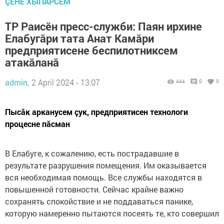
ÇӖНӖ ХЫПАРСЕМ
ТР Раисӗн пресс-служби: Паян ирхине
Елабугăри тата Анат Камăри
предприятисене беспилотниксем
атакăланă
admin,
2 April 2024 - 13:07
444
0
0
Пысӑк арканусем ҫук, предприятисен технологи
процесне пӑсман
В Елабуге, к сожалению, есть пострадавшие в
результате разрушения помещения. Им оказывается
вся необходимая помощь. Все службы находятся в
повышенной готовности. Сейчас крайне важно
сохранять спокойствие и не поддаваться панике,
которую намеренно пытаются посеять те, кто совершил