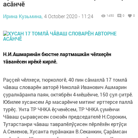
асăнчӗ
Ирина Кузьмина,
4 October 2020 - 11:24
1450
0
0
Н.И.Ашмаринăн бюстне лартмашкăн чӗлхеçӗн
тăванӗсен ирӗкӗ кирлӗ.
Раççей чӗлхеçи, тюркологӗ, 40 пин сăмахлă 17 томлă
чăваш словарӗн авторӗ Николай Иванович Ашмарин
çуралнăранпа паян, октябрӗн 4-мӗшӗнче, 150 çул çитрӗ.
Юбилее хусансем Ар масарӗнче митинг ирттерсе паллă
турӗç. Унта ТР ЧНКА ӗçченӗсем, ТР ЧНКА çумӗнчи
Чăваш çыравçисен союзӗн председателӗ Н.Сорокин,
Тутарстанри чăваш таврапӗлӳçисен пӗрлӗхӗн ертӳçи
А.Семенов, Хусанта пурăнакан В.Секанкин, Çарăмсан