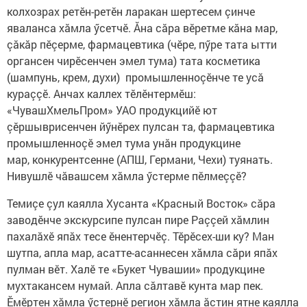
колхозрах ретӗн-ретӗн ларакан шертесем çинче
яваланса хăмла ӳсетчӗ. Ăна сăра вӗретме кăна мар,
çăкăр пӗçерме, фармацевтика (чӗре, пӳре тата ытти
органсен чирӗсенчен эмел тума) тата косметика
(шампунь, крем, духи) промышленноçӗнче те усă
кураççӗ. Анчах каллех тӗлӗнтермӗш:
«ЧувашХмельПром» УАО продукцийӗ ют
çӗршыврисенчен йӳнӗрех пулсан та, фармацевтика
промышленноçӗ эмел тума унăн продукцине
мар, конкурентсенне (АПШ, Германи, Чехи) туянать.
Нивушлӗ чăвашсем хăмла ӳстерме пӗлмеççӗ?
Темиçе çул каялла Хусанта «Красный Восток» сăра
заводӗнче экскурсипе пулсан пире Раççей хăмлин
пахалăхӗ япăх тесе ӗнентерчӗç. Тӗрӗсех-ши ку? Ман
шутпа, апла мар, асатте-асаннесен хăмла сăри япăх
пулман вӗт. Халӗ те «Букет Чувашии» продукцине
мухтакансем нумай. Апла сăлтавӗ кунта мар пек.
Ӗмӗртен хăмла ӳстернӗ регион хăмла ăстин ятне каялла