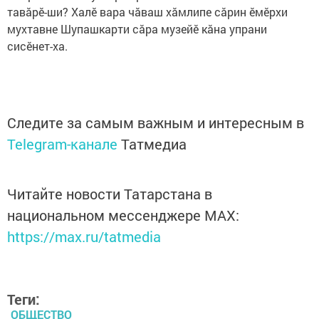
тавăрӗ-ши? Халӗ вара чăваш хăмлипе сăрин ӗмӗрхи
мухтавне Шупашкарти сăра музейӗ кăна упрани
сисӗнет-ха.
Следите за самым важным и интересным в
Telegram-канале
Татмедиа
Читайте новости Татарстана в
национальном мессенджере MАХ:
https://max.ru/tatmedia
Теги:
ОБЩЕСТВО