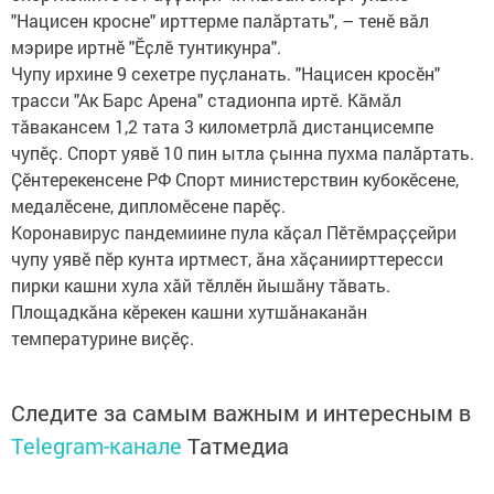
"Нацисен кросне" ирттерме палӑртать", – тенӗ вӑл
мэрире иртнӗ "Ӗҫлӗ тунтикунра".
Чупу ирхине 9 сехетре пуҫланать. "Нацисен кросӗн"
трасси "Ак Барс Арена" стадионпа иртӗ. Кӑмӑл
тӑвакансем 1,2 тата 3 километрлӑ дистанцисемпе
чупӗҫ. Спорт уявӗ 10 пин ытла ҫынна пухма палӑртать.
Ҫӗнтерекенсене РФ Спорт министерствин кубокӗсене,
медалӗсене, дипломӗсене парӗҫ.
Коронавирус пандемиине пула кӑҫал Пӗтӗмраҫҫейри
чупу уявӗ пӗр кунта иртмест, ӑна хӑҫаниирттересси
пирки кашни хула хӑй тӗллӗн йышӑну тӑвать.
Площадкӑна кӗрекен кашни хутшӑнаканӑн
температурине виҫӗҫ.
Следите за самым важным и интересным в
Telegram-канале
Татмедиа