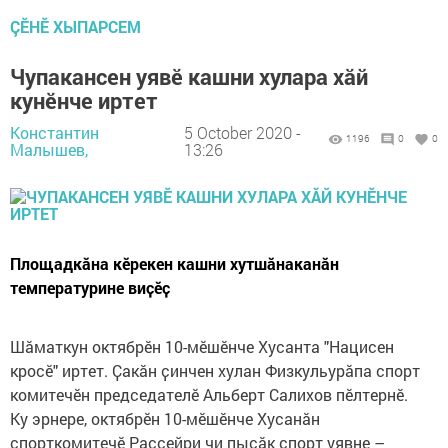
ÇӖНӖ ХЫПАРСЕМ
Чупакансен уявӗ кашни хулара хӑй
кунӗнче иртет
Константин
5 October 2020 -
1196
0
0
Малышев,
13:26
Площадкӑна кӗрекен кашни хутшӑнаканӑн
температурине виҫӗҫ
Шӑматкун октябрӗн 10-мӗшӗнче Хусанта "Нацисен
кросӗ" иртет. Ҫакӑн ҫинчен хулан Физкульурӑпа спорт
комитечӗн председателӗ Альберт Салихов пӗлтернӗ.
Ку эрнере, октябрӗн 10-мӗшӗнче Хусанӑн
спорткомитечӗ Раҫҫейри чи пысӑк спорт уявне –