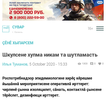
СУВАР
16+
г. Казань
ÇӖНӖ ХЫПАРСЕМ
Шкулсене хупма никам та шутламасть
Илья Туманов,
5 October 2020 - 15:33
1303
0
0
Роспотребнадзор эпидемиологине хирӗҫ кӗрешме
йышӑннӑ мероприятисене оперативлӑ ирттерет:
чирленӗ ҫынна изоляцилет, сӑнать, контактлӑ ҫынсене
тӗрӗслет, дезинфекци ирттерет.