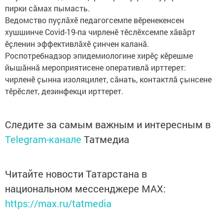
пирки сӑмах пымасть.
Ведомство пуҫлӑхӗ педагогсемпе вӗренекенсен
хушшинче Covid-19-па чирленӗ тӗслӗхсемпе хӑвӑрт
ӗҫленин эффективлӑхӗ ҫинчен каланӑ.
Роспотребнадзор эпидемиологине хирӗҫ кӗрешме
йышӑннӑ мероприятисене оперативлӑ ирттерет:
чирленӗ ҫынна изоляцилет, сӑнать, контактлӑ ҫынсене
тӗрӗслет, дезинфекци ирттерет.
Следите за самым важным и интересным в
Telegram-канале
Татмедиа
Читайте новости Татарстана в
национальном мессенджере MАХ:
https://max.ru/tatmedia