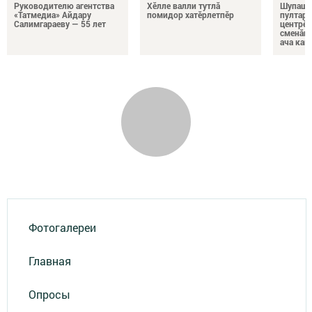
Руководителю агентства
Хӗлле валли тутлă
Шупашк
«Татмедиа» Айдару
помидор хатӗрлетпӗр
пултару
Салимгараеву — 55 лет
центрӗн
сменăна
ача кай
Фотогалереи
Главная
Опросы