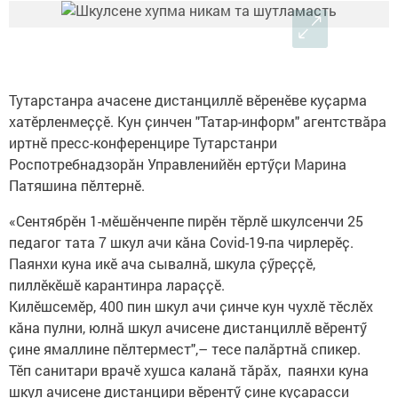
Тутарстанра ачасене дистанциллӗ вӗренӗве куҫарма
хатӗрленмеҫҫӗ. Кун ҫинчен "Татар-информ" агентствӑра
иртнӗ пресс-конференцире Тутарстанри
Роспотребнадзорӑн Управленийӗн ертӳҫи Марина
Патяшина пӗлтернӗ.
«Сентябрӗн 1-мӗшӗнченпе пирӗн тӗрлӗ шкулсенчи 25
педагог тата 7 шкул ачи кӑна Covid-19-па чирлерӗҫ.
Паянхи куна икӗ ача сывалнӑ, шкула ҫӳреҫҫӗ,
пиллӗкӗшӗ карантинра лараҫҫӗ.
Килӗшсемӗр, 400 пин шкул ачи ҫинче кун чухлӗ тӗслӗх
кӑна пулни, юлнӑ шкул ачисене дистанциллӗ вӗрентӳ
ҫине ямаллине пӗлтермест",– тесе палӑртнӑ спикер.
Тӗп санитари врачӗ хушса каланӑ тӑрӑх, паянхи куна
шкул ачисене дистанцири вӗрентӳ ҫине куҫарасси