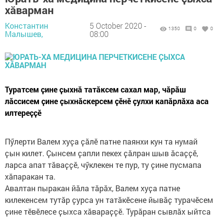
хӑварман
Константин
5 October 2020 -
1350
0
0
Малышев,
08:00
Туратсем ҫине ҫыхнӑ татӑксем сахал мар, чӑрӑш
лӑссисем ҫине ҫыхнӑскерсем ҫӗнӗ ҫулхи капӑрлӑха аса
илтереҫҫӗ
Пӳлерти Валем хуҫа ҫӑлӗ патне паянхи кун та нумай
ҫын килет. Ҫынсем ҫапли пекех ҫӑлран шыв ӑсаҫҫӗ,
ларса апат тӑваҫҫӗ, чӳклекен те пур, ту ҫине пусмапа
хӑпаракан та.
Авалтан пыракан йӑла тӑрӑх, Валем хуҫа патне
килекенсем тутӑр ҫурса ун татӑкӗсене йывӑҫ турачӗсем
ҫине тӗвӗлесе ҫыхса хӑвараҫҫӗ. Турӑран сывлӑх ыйтса