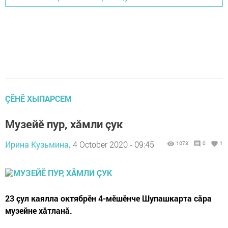
ÇӖНӖ ХЫПАРСЕМ
Музейӗ пур, хăмли çук
Ирина Кузьмина,
4 October 2020 - 09:45
1073
0
1
23 çул каялла октябрӗн 4-мӗшӗнче Шупашкарта сăра
музейне хăтланă.