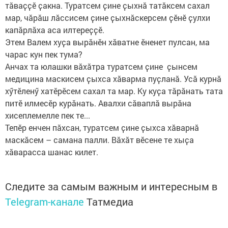
тӑваҫҫӗ ҫакна. Туратсем ҫине ҫыхнӑ татӑксем сахал
мар, чӑрӑш лӑссисем ҫине ҫыхнӑскерсем ҫӗнӗ ҫулхи
капӑрлӑха аса илтереҫҫӗ.
Этем Валем хуҫа вырӑнӗн хӑватне ӗненет пулсан, ма
чарас кун пек тума?
Анчах та юлашки вӑхӑтра туратсем ҫине ҫынсем
медицина маскисем ҫыхса хӑварма пуҫланӑ. Усӑ курнӑ
хӳтӗленӳ хатӗрӗсем сахал та мар. Ку куҫа тӑрӑнать тата
питӗ илмесӗр курӑнать. Авалхи сӑваплӑ вырӑна
хисеплемелле пек те...
Тепӗр енчен пӑхсан, туратсем ҫине ҫыхса хӑварнӑ
маскӑсем – самана палли. Вӑхӑт вӗсене те хыҫа
хӑварасса шанас килет.
Следите за самым важным и интересным в
Telegram-канале
Татмедиа