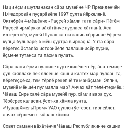
Наци ӗçми шутланакан сăра музейне ЧР Президенчӗн
Н.Федоровăн пуçарăвӗпе 1997 çулта йӗркеленӗ.
Октябрӗн 4-мӗшӗнче «Раççей хăмли тата сăри» Пӗтӗм
Раççей ярмăркки вăхăтăнче пуçласа хăтланă. Аса
илтеретпӗр, музей Шупашкарти залив хӗрринче Ефрем
купца бульварӗ, 6-мӗш çуртра вырнаçнă. Унта сăра
вӗретес ăсталăх историйӗпе паллашнисӗр пуçне,
ӗçмене тутанса та пăхма пулать.
Сăра наци ӗçми пулнипе пурте килӗшетпӗр, ăна темиçе
çул каяллахи пек ялсенче кашни килтех мар пулсан та,
вӗретеççӗ-ха, тем тӗрлӗ рецепчӗ те манăçман. Эппин,
музейӗ мӗншӗн пулмалла мар? Анчах вăт тӗлӗнтермӗш:
Чăваш Енре халӗ сăра музейӗ пур, хăмли вара çук.
Тӗрӗсрех каласан, ӳсет-ха хăмла кунта,
«ЧувашХмельПром» УАО çуллен ӳстерет, тирпейлет,
анчах кӗрлемест чăваш хăмли.
Совет самани вăхăтӗнче Чăваш Республикинче кашни