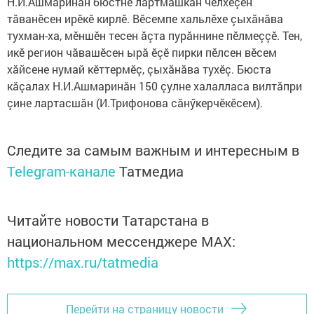
Н.И.Ашмаринăн бюстне лартмашкăн чӗлхеçӗн
тăванӗсен ирӗкӗ кирлӗ. Вӗсемпе хальлӗхе çыхăнăва
тухман-ха, мӗншӗн тесен ăçта пурăннине пӗлмеççӗ. Тен,
икӗ регион чăвашӗсен ырă ӗçӗ пирки пӗлсен вӗсем
хăйсене нумай кӗттермӗç, çыхăнăва тухӗç. Бюста
кăçалах Н.И.Ашмаринăн 150 çулне халалласа вилтăпри
çине лартасшăн (И.Трифонова сăнӳкерчӗкӗсем).
Следите за самым важным и интересным в
Telegram-канале
Татмедиа
Читайте новости Татарстана в
национальном мессенджере MАХ:
https://max.ru/tatmedia
Перейти на страницу новости