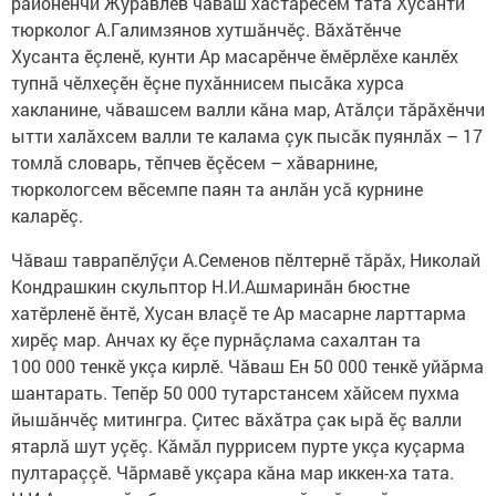
районӗнчи Журавлев чăваш хастарӗсем тата Хусанти
тюрколог А.Галимзянов хутшăнчӗç. Вăхăтӗнче
Хусанта ӗçленӗ, кунти Ар масарӗнче ӗмӗрлӗхе канлӗх
тупнă чӗлхеçӗн ӗçне пухăннисем пысăка хурса
хакланине, чăвашсем валли кăна мар, Атăлçи тăрăхӗнчи
ытти халăхсем валли те калама çук пысăк пуянлăх – 17
томлă словарь, тӗпчев ӗçӗсем – хăварнине,
тюркологсем вӗсемпе паян та анлăн усă курнине
каларӗç.
Чăваш таврапӗлӳçи А.Семенов пӗлтернӗ тăрăх, Николай
Кондрашкин скульптор Н.И.Ашмаринăн бюстне
хатӗрленӗ ӗнтӗ, Хусан влаçӗ те Ар масарне ларттарма
хирӗç мар. Анчах ку ӗçе пурнăçлама сахалтан та
100 000 тенкӗ укçа кирлӗ. Чăваш Ен 50 000 тенкӗ уйăрма
шантарать. Тепӗр 50 000 тутарстансем хăйсем пухма
йышăнчӗç митингра. Çитес вăхăтра çак ырă ӗç валли
ятарлă шут уçӗç. Кăмăл пуррисем пурте укçа куçарма
пултараççӗ. Чăрмавӗ укçара кăна мар иккен-ха тата.