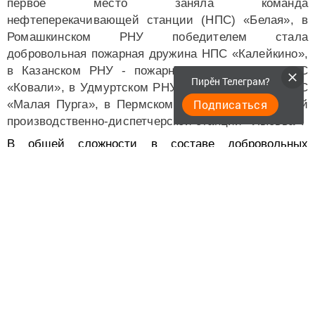
первое место заняла команда
нефтеперекачивающей станции (НПС) «Белая», в
Ромашкинском РНУ победителем стала
добровольная пожарная дружина НПС «Калейкино»,
в Казанском РНУ - пожарные добровольцы НПС
Пирӗн Телеграм?
«Ковали», в Удмуртском РНУ – представители НПС
Подписаться
«Малая Пурга», в Пермском РНУ – ДПД линейной
производственно-диспетчерской станции «Лысьва».
В общей сложности в составе добровольных
пожарных дружин АО «Транснефть – Прикамье» -
более тысячи человек. Расчеты формируются из
числа рядовых сотрудников производственных
объектов предприятия – слесари, механики,
водители, линейные трубопроводчики, имеющих
специальную подготовку. Они принимают участие в
регулярных учебно-тренировочных занятиях,
проходят соответствующее обучение и инструктажи.
Добровольные пожарные дружины компании