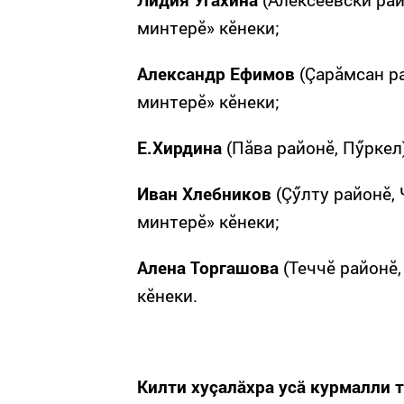
минтерӗ» кӗнеки;
Александр Ефимов
(Çарăмсан ра
минтерӗ» кӗнеки;
Е.Хирдина
(Пăва районӗ, Пӳркел
Иван Хлебников
(Çӳлту районӗ,
минтерӗ» кӗнеки;
Алена Торгашова
(Теччӗ районӗ,
кӗнеки.
Килти хуçалăхра усă курмалли 