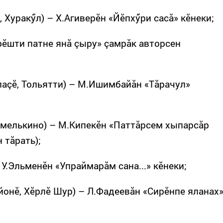
 Хуракӳл) – Х.Агиверӗн «Йӗпхӳри сасă» кӗнеки;
рӗшти патне янă çыру» çамрăк авторсен
аçӗ, Тольятти) – М.Ишимбайăн «Тăрачул»
Емелькино) – М.Кипекӗн «Паттăрсем хыпарсăр
 тăрать);
 У.Эльменӗн «Упраймарăм сана...» кӗнеки;
йонӗ, Хӗрлӗ Шур) – Л.Фадеевăн «Сирӗнпе яланах