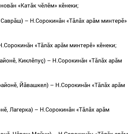
сновăн «Катăк чӗлӗм» кӗнеки;
 Саврăш) – Н.Сорокинăн «Тăлăх арăм минтерӗ»
Н.Сорокинăн «Тăлăх арăм минтерӗ» кӗнеки;
айонӗ, Киклӗпуç) – Н.Сорокинăн «Тăлăх арăм
айонӗ, Йăвашкел) – Н.Сорокинăн «Тăлăх арăм
нӗ, Лагерка) – Н.Сорокинăн «Тăлăх арăм
онӗ, Чăваш Майни) – Н.Сорокинăн «Тăлăх арăм