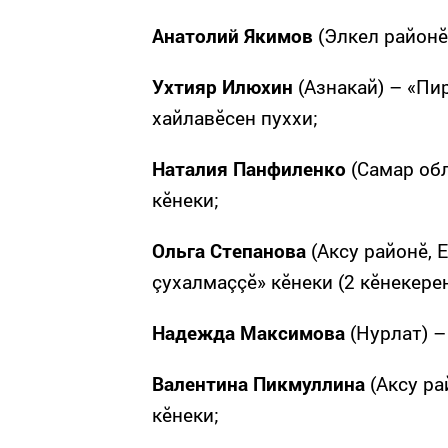
Анатолий Якимов
(Элкел районӗ,
Ухтияр Илюхин
(Азнакай) – «Пи
хайлавӗсен пуххи;
Наталия Панфиленко
(Самар обл
кӗнеки;
Ольга Степанова
(Аксу районӗ, 
çухалмаççӗ» кӗнеки (2 кӗнекерен
Надежда Максимова
(Нурлат) –
Валентина Пикмуллина
(Аксу ра
кӗнеки;