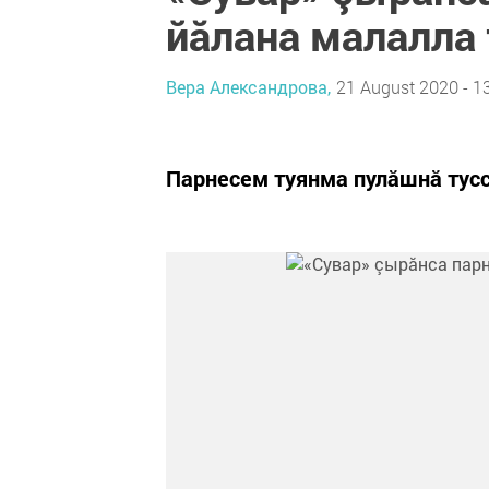
йăлана малалла
Вера Александрова,
21 August 2020 - 1
Парнесем туянма пулăшнă тусс