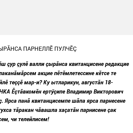
ÇЫРĂНСА ПАРНЕЛЛӖ ПУЛЧӖÇ
ӗш çур çулӗ валли çырăнса квитанцисене редакцие
лаканăмăрсем акцие пӗтӗмлетессине кӗтсе те
йлӗ теççӗ мар-и? Ку ытларикун, августăн 18-
ЧНКА Ӗçтăвкомӗн ертӳçипе Владимир Викторович
ç. Ярса панă квитанцисемпе шăпа ярса парнесене
тухса тăракан чăвашла хаçатăн парнисене çак
ем, чи телейлисем!