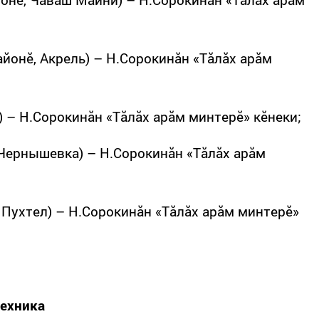
йонӗ, Акрель) – Н.Сорокинăн «Тăлăх арăм
) – Н.Сорокинăн «Тăлăх арăм минтерӗ» кӗнеки;
 Чернышевка) – Н.Сорокинăн «Тăлăх арăм
 Пухтел) – Н.Сорокинăн «Тăлăх арăм минтерӗ»
техника