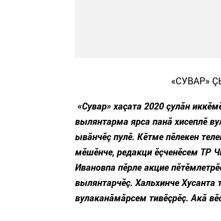
«СУВАР» 
«Сувар» хаçата 2020 çулăн иккӗм
вылянтарма ярса панă хисеплӗ ву
ывăнчӗç пулӗ. Кӗтме пӗлекен теле
мӗшӗнче, редакци ӗçченӗсем ТР 
Ивановпа пӗрле акцие пӗтӗмлетрӗ
вылянтарчӗç. Хальхинче Хусанта 
вулаканăмăрсем тивӗçрӗç. Акă вӗс