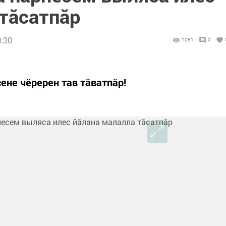
 тăсатпăр
3:30
1081
0
ене чӗререн тав тăватпăр!