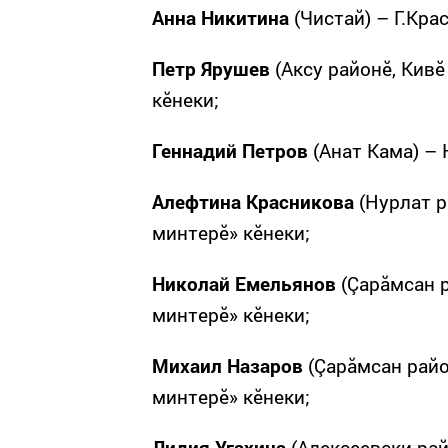
Анна Никитина
(Чистай) – Г.Кра
Петр Ярушев
(Аксу районӗ, Кивӗ
кӗнеки;
Геннадий Петров
(Анат Кама) – 
Алефтина Красникова
(Нурлат р
минтерӗ» кӗнеки;
Николай Емельянов
(Çарăмсан р
минтерӗ» кӗнеки;
Михаил Назаров
(Çарăмсан райо
минтерӗ» кӗнеки;
Лидия Угахина
(Алексеевски рай