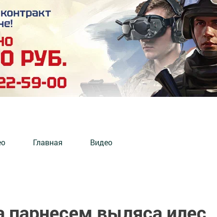
ео
Главная
Видео
а парнесем выляса илес