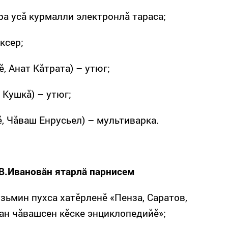
ра усă курмалли электронлă тараса;
ксер;
, Анат Кăтрата) – утюг;
 Кушкă) – утюг;
, Чăваш Енрусьел) – мультиварка.
В.Ивановăн ятарлă парнисем
узьмин пухса хатӗрленӗ «Пенза, Саратов,
ан чăвашсен кӗске энциклопедийӗ»;