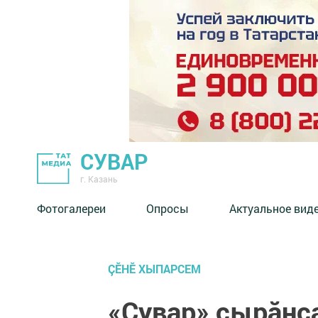
СУВАР
г. Казань
Фотогалереи
Опросы
Актуальное вид
ÇӖНӖ ХЫПАРСЕМ
«Сувар» çырăнс