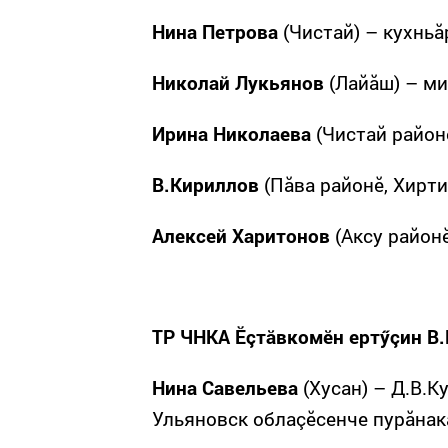
Нина Петрова
(Чистай) – кухньă
Николай Лукьянов
(Лайăш) – ми
Ирина Николаева
(Чистай районӗ
В.Кириллов
(Пăва районӗ, Хирти
Алексей Харитонов
(Аксу районӗ
ТР ЧНКА Ӗçтăвкомӗн ертӳçин В.
Нина Савельева
(Хусан) – Д.В.К
Ульяновск облаçӗсенче пурăнак