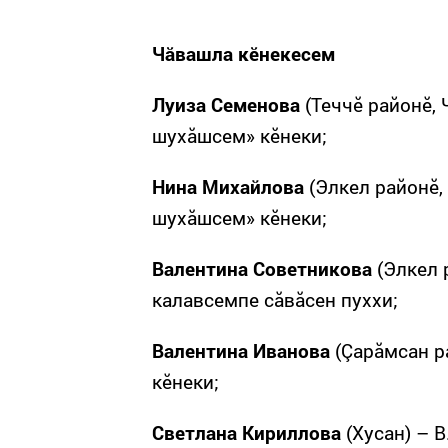
Чăвашла кӗнекесем
Луиза Семенова
(Теччӗ районӗ,
шухăшсем» кӗнеки;
Нина Михайлова
(Элкел районӗ,
шухăшсем» кӗнеки;
Валентина Советникова
(Элкел 
калавсемпе сăвăсен пуххи;
Валентина Иванова
(Çарăмсан ра
кӗнеки;
Светлана Кириллова
(Хусан) – В