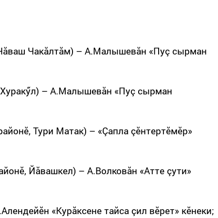
 Чăваш Чакăлтăм) – А.Малышевăн «Пуç сырман
 Хуракӳл) – А.Малышевăн «Пуç сырман
районӗ, Тури Матак) – «Çапла çӗнтертӗмӗр»
йонӗ, Йăвашкел) – А.Волковăн «Атте çути»
.Алендейӗн «Курăксене тайса çил вӗрет» кӗнеки;