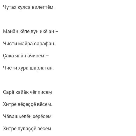
Чутах кулса вилеттӗм.
Манӑн кӗпе вун икӗ ан –
Чисти майра сарафан.
Çакă ялӑн ачисем –
Чисти хура шарлатан.
Сарӑ кайӑк чӗпписем
Хитре вӗçеççӗ вӗсем.
Чӑвашьелӗн хӗрӗсем
Хитре пулаççӗ вӗсем.