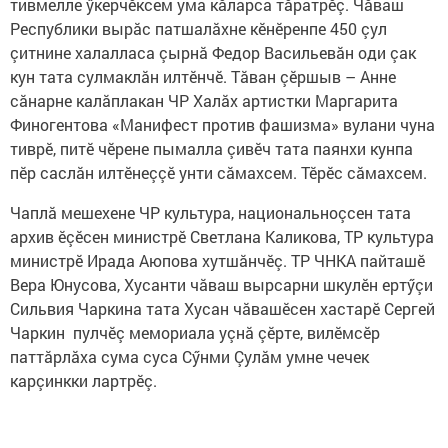
тивмелле ӳкерчӗксем ума кăларса тăратрӗç. Чăваш
Республики вырăс патшалăхне кӗнӗренпе 450 çул
çитнине халалласа çырнă Федор Васильевăн оди çак
кун тата сулмаклăн илтӗнчӗ. Тăван çӗршыв – Анне
сăнарне калăплакан ЧР Халăх артистки Маргарита
Финогентова «Манифест против фашизма» вулани чуна
тиврӗ, питӗ чӗрене пымалла çивӗч тата паянхи кунпа
пӗр саслăн илтӗнеççӗ унти сăмахсем. Тӗрӗс сăмахсем.
Чаплă мешехене ЧР культура, национальноçсен тата
архив ӗçӗсен министрӗ Светлана Каликова, ТР культура
министрӗ Ирада Аюпова хутшăнчӗç. ТР ЧНКА пайташӗ
Вера Юнусова, Хусанти чăваш вырсарни шкулӗн ертӳçи
Сильвия Чаркина тата Хусан чăвашӗсен хастарӗ Сергей
Чаркин пулчӗç мемориала уçнă çӗрте, вилӗмсӗр
паттăрлăха сума суса Сӳнми Çулăм умне чечек
карçинкки лартрӗç.