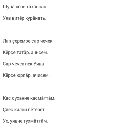
Шурӑ кӗпе тӑхӑнсан
Уяв витӗр курӑнать.
Лап çеремре сар чечек
Кӗрсе татӑр, ачисем.
Сар чечек пек Уява
Кӗрсе юрлӑр, ачисем.
Кас суханне касмӑттӑм,
Çиес килни пӗтерет.
Ух, уявне тухмӑттӑм,