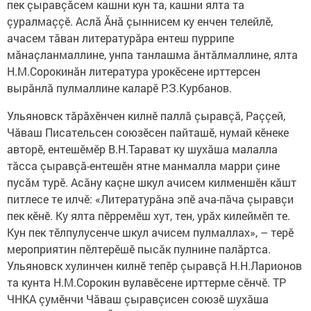
пек çыравçăсем кашни кун та, кашни ялта та
çуралмаççӗ. Аслă Ăнă çыннисем ку енчен телейлӗ,
ачасем тăван литературăра ентеш пуррипе
мăнаçланмаллине, унпа танлашма ăнтăлмаллине, ялта
Н.М.Сорокинăн литература урокӗсене ирттерсен
вырăнлă пулмаллине каларӗ Р.З.Курбанов.
Ульяновск тăрăхӗнчен килнӗ паллă çыравçă, Раççей,
Чăваш Писательсен союзӗсен пайташӗ, нумай кӗнеке
авторӗ, ентешӗмӗр В.Н.Тарават ку шухăша малалла
тăсса çыравçă-ентешӗн ятне манмалла марри çине
пусăм турӗ. Асăну каçне шкул ачисем килменшӗн кăшт
питлесе те илчӗ: «Литературăна эпӗ ача-пăча çыравçи
пек кӗнӗ. Ку ялта пӗрремӗш хут, тен, урăх килеймӗп те.
Кун пек тӗлпулусенче шкул ачисем пулмаллах», – терӗ
мероприятин пӗлтерӗшӗ пысăк пулнине палăртса.
Ульяновск хулинчен килнӗ тепӗр çыравçă Н.Н.Ларионов
та кунта Н.М.Сорокин вулавӗсене ирттерме сӗнчӗ. ТР
ЧНКА çумӗнчи Чăваш çыравçисен союзӗ шухăша