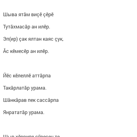
Шыва ятӑм виçӗ çӗрӗ
Тутӑхмасӑр ан илӗр.
Эп(ир) çак ялтан каяс çук,
Ӑс кӗмесӗр ан илӗр.
Йӗс кӗлеллӗ аттӑрпа
Такӑрлатӑр урама.
Шӑнкӑрав пек сассӑрпа
Янрататӑр урама.
Шыв хӗррипе çӳресен те