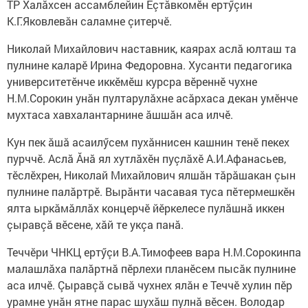
ТР Халăхсен ассамблейин Ӗçтăвкомӗн ертӳçин
К.Г.Яковлевăн саламне çитерчӗ.
Николай Михайлович наставник, каярах аслă юлташ та
пулнине каларӗ Ирина Федоровна. Хусанти педагогика
университетӗнче иккӗмӗш курсра вӗреннӗ чухне
Н.М.Сорокин унăн пултарулăхне асăрхаса декан умӗнче
мухтаса хавхалантарнине ăшшăн аса илчӗ.
Кун пек ăшă асаилӳсем пухăннисен кашнин тенӗ пекех
пурччӗ. Аслă Ăнă ял хутлăхӗн пуçлăхӗ А.И.Афанасьев,
тӗслӗхрен, Николай Михайлович ялшăн тăрăшакан çын
пулнине палăртрӗ. Вырăнти часавая туса пӗтермешкӗн
ялта ыркăмăллăх концерчӗ йӗркелесе пулăшнă иккен
çыравçă вӗсене, хăй те укçа панă.
Теччӗри ЧНКЦ ертӳçи В.А.Тимофеев вара Н.М.Сорокинпа
малашлăха палăртнă пӗрлехи планӗсем пысăк пулнине
аса илчӗ. Çыравçă сывă чухнех ялăн е Теччӗ хулин пӗр
урамне унăн ятне парас шухăш пулнă вӗсен. Володар