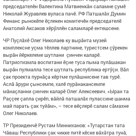
председателӗн Валентина Матвиенкăн саламне çумӗ
Николай Журавлев вуласа пачӗ. РФ Патшалăх Думин
Финанс рынокӗпе ӗçлекен комитечӗн председателӗ
Анатолий Аксаков хӗрӳллӗн саламларӗ ентешсене.
ЧР Пуçлăхӗ Олег Николаев ку вырăнта музей
комплексне уçма тӗллев лартнине, туристсем çӳрекен
вырăн йӗркелеме шутлани çинчен каларӗ.
Патриотизмла воспитани ӗçне туса пыма пулăшакан
вырăн пулмалла тесе шутлать республика ертӳçи. Вăл
çак проекта пурнăçа кӗртме пулăшнисене тав турӗ.
Аслă ăрури çынсемпе, халӗ пурăнакансемпе
мăнаçланни çинчен каларӗ Олег Алексеевич. «Ыран та
Раççее çапла çирӗп, вăйлă патшалăх пулассине шанма
май парать çак туйăм», – тесе вӗçлерӗ салам сăмахне
Олег Николаев.
ТР Президенчӗ Рустам Минниханов: «Тутарстан тата
Чăваш Республики çак чикке питӗ кӗске вăхăтра тунă,