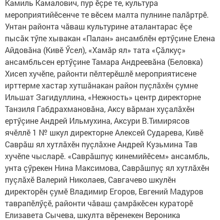
Камиль Камалович, пур ӗçре те, культура
мероприятийӗсенче те вӗсем малта пулнине палăртрӗ.
Унтан районта чăваш культурине аталантарас ӗçе
пысăк тӳпе хывакан «Палан» ансамблӗн ертӳçине Елена
Айдовăна (Кивӗ Ӳсел), «Хамăр ял» тата «Çăлкуç»
ансамбльсен ертӳçине Тамара Андреевăна (Беловка)
Хисеп хучӗпе, районти пӗлтерӗшлӗ мероприятисене
ирттерме хастар хутшăнакан район пуçлăхӗн çумне
Ильшат Загидуллина, «Нежность» центр директорне
Танзиля Габдрахмановăна, Аксу вăрман хуçалăхӗн
ертӳçине Андрей Ильмухина, Аксури В.Тимирясов
ячӗллӗ 1 № шкул директорне Алексей Сударева, Кивӗ
Саврăш ял хутлăхӗн пуçлăхне Андрей Кузьмина Тав
хучӗпе чысларӗ. «Саврăшпуç кинемийӗсем» ансамбль,
унта çӳрекен Нина Максимова, Саврăшпуç ял хутлăхӗн
пуçлăхӗ Валерий Николаев, Савгачево шкулӗн
директорӗн çумӗ Владимир Егоров, Евгений Мадуров
таврапӗлӳçӗ, районти чăваш çамрăкӗсен кураторӗ
Елизавета Сычева, шкулта вӗренекен Вероника