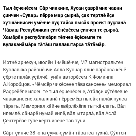
Тыл ӗçченӗсем Сăр чиккине, Хусан çаврăмне чавни
çинчен «Сувар» пӗрре мар çырнă, çак тертлӗ ӗçе
хутшăннисен умӗнче пуç тайса пысăк проект пуçланă
Чăваш Республикин çитӗнӗвӗсем çинчен те çырнă.
Хамăрăн республикăри тӗпчев ӗçӗсемпе те
вулаканăмăра тăтăш паллаштарса тăтăмăр.
Иртнӗ эрнекун, июлӗн 1-мӗшӗнче, М7 магистральтен
Куславкка районӗнчи Аслă Куснар ялне пăрăнса кӗнӗ
çӗрте палăк уçăлчӗ, унăн авторӗсем К.Фоминпа
А.Коробцов. «Чӗмсӗр чикӗсене тăвакансене» мемориал
Раççейӗпе илсен те тыл ӗçченӗсене, Атăлçи хӳтӗлевне
чавакансене халалланă пӗрремӗш пысăк палăк пулса
тăрать. Мемориал хăйне евӗрлӗхӗпе тыткăнлать. Вăл
илемлӗ, сăнарӗ нумай енлӗ, вăл ытарлă, вăл Аслă
Çӗнтерӗве тӳпе кӗртнисене тав туни.
Сăрт çинче 38 юпа çума-çумăн тăратса тухнă. Çӳлтен