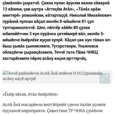
çăмăллăн çыратчӗ. Çакна пулас ăрусем валли хăварнă
13 кӗнеки, çав шутра «Аттеçӗм Атăл», «Тăлăх арăм
минтерӗ» романӗсем, кăтартаççӗ. Николай Михайлович
пурăннă пулсан кăçал июлӗн 8-мӗшӗнче 81 çул
тултармаллаччӗ. Шел, пӗлтӗр хăйӗн 80 çулхи
юбилейӗччен 3 кун пурăнса çитеймерӗ вăл, июлӗн 5-
мӗшӗнче ӗмӗрлӗхе куçне хупрӗ. Кăçал çак кун тăван ял-
йыш çывăх çыннисемпе, Тутарстанри, Ульяновск
облаçӗнчи çыравçăсемпе, Теччӗ тата Пăва ЧНКЦ
хастарӗсемпе пӗрле асăну каçне ирттерчӗç.
«Ӗмӗр кӗске, Атăл ӗмӗрлӗхе»
Аслă Ăнă масарӗнчи вилтăприйӗ çинчи палăк уçнипе
пуçланчӗ мероприяти. Çивиттине ТР ЧНКА çумӗнчи