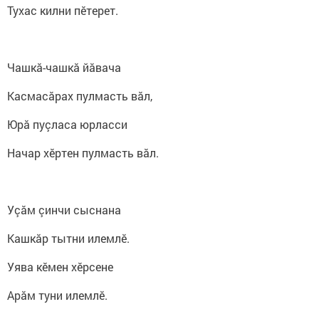
Тухас килни пӗтерет.
Чашкӑ-чашкӑ йӑвача
Касмасӑрах пулмасть вӑл,
Юрӑ пуçласа юрласси
Начар хӗртен пулмасть вӑл.
Уçӑм çинчи сыснана
Кашкӑр тытни илемлӗ.
Уява кӗмен хӗрсене
Арӑм туни илемлӗ.