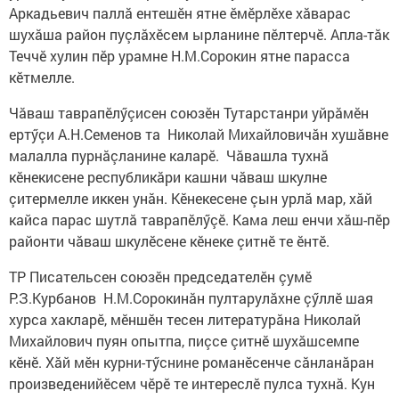
Аркадьевич паллă ентешӗн ятне ӗмӗрлӗхе хăварас
шухăша район пуçлăхӗсем ырланине пӗлтерчӗ. Апла-тăк
Теччӗ хулин пӗр урамне Н.М.Сорокин ятне парасса
кӗтмелле.
Чăваш таврапӗлӳçисен союзӗн Тутарстанри уйрăмӗн
ертӳçи А.Н.Семенов та Николай Михайловичăн хушăвне
малалла пурнăçланине каларӗ. Чăвашла тухнă
кӗнекисене республикăри кашни чăваш шкулне
çитермелле иккен унăн. Кӗнекесене çын урлă мар, хăй
кайса парас шутлă таврапӗлӳçӗ. Кама леш енчи хăш-пӗр
районти чăваш шкулӗсене кӗнеке çитнӗ те ӗнтӗ.
ТР Писательсен союзӗн председателӗн çумӗ
Р.З.Курбанов Н.М.Сорокинăн пултарулăхне çӳллӗ шая
хурса хакларӗ, мӗншӗн тесен литературăна Николай
Михайлович пуян опытпа, пиçсе çитнӗ шухăшсемпе
кӗнӗ. Хăй мӗн курни-тӳснине романӗсенче сăнланăран
произведенийӗсем чӗрӗ те интереслӗ пулса тухнă. Кун