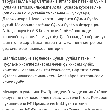
тăрура Паллă мар Салтакăн вилтăприйӗ патӗнчи Сӳнми
Çулăма автомобильсемпе Аслă Куснара кӳрсе килнӗ.
Çул çинче Ӗç Мухтавӗн хулисенче – Чулхулара,
Дзержинскра, Шупашкарта – чарăнса Сӳнми Çулăм
çутнă. Мемориал патӗнче Сӳнми Çулăма Федерацин
Атăлçи округӗн А.В.Кочетов ячӗллӗ Чăваш кадет
корпусӗн курсанчӗсем çутрӗç. Çакăн хыççăн пӗр минут
шăп пулчӗ сăрт. Вăхăт вырăнта тăманнине метроном
çеç сивлеккӗн шаккаса пӗлтерчӗ.
Шăплăх минучӗ вӗçленсен Сӳнми Çулăм патне ЧР
Пуçлăхӗ, хисеплӗ хăнасем чечек çыххисем хучӗç,
христиан, мăсăльман тӗн ӗçченӗсем, Сăр тата Хусан
хӳтӗлев чиккисене чавнисем, Аслă вăрçă ветеранӗсем
чечек хучӗç.
Мемориал уçăлнине РФ Президенчӗн Федерацин Атăлçи
округӗнчи полномочиллӗ представителӗ Игорь Комаров
пухăннисене РФ Президенчӗ В.В.Путин ятӗнчен
саламларӗ. РФ Федераллă Пухăвӗн Федераци Канашӗн