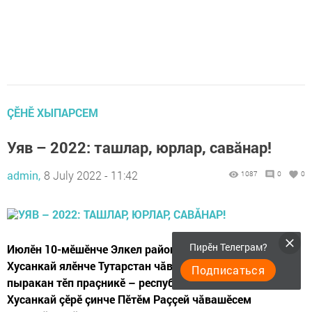
ÇӖНӖ ХЫПАРСЕМ
Уяв – 2022: ташлар, юрлар, савăнар!
admin,
8 July 2022 - 11:42
1087
0
0
Пирӗн Телеграм?
Июлӗн 10-мӗшӗнче Элкел районӗнчи Сиктӗрме-
Хусанкай ялӗнче Тутарстан чăвашӗсен авалтан
Подписаться
пыракан тӗп праçникӗ – республика Уявӗ – иртет.
Хусанкай çӗрӗ çинче Пӗтӗм Раççей чăвашӗсем