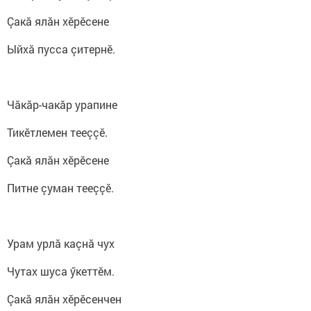
Çакă ялӑн хӗрӗсене
Ыйхӑ пусса çитернӗ.
Чӑкӑр-чакӑр урапине
Тикӗтлемен тееççӗ.
Çакӑ ялӑн хӗрӗсене
Питне çуман тееççӗ.
Урам урлӑ каçнӑ чух
Чутах шуса ӳкеттӗм.
Çакă ялӑн хӗрӗсенчен