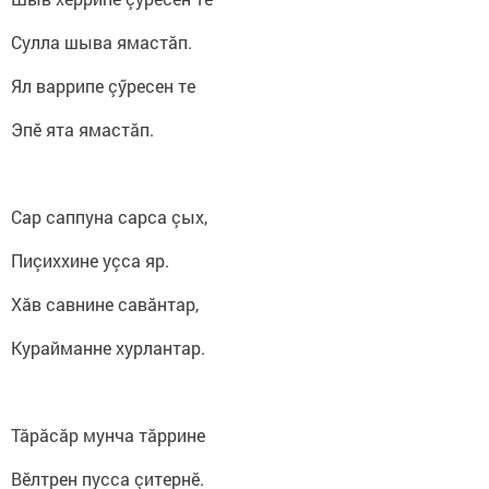
Сулла шыва ямастӑп.
Ял варрипе çӳресен те
Эпӗ ята ямастӑп.
Сар саппуна сарса çых,
Пиçиххине уçса яр.
Хӑв савнине савӑнтар,
Курайманне хурлантар.
Тӑрӑсӑр мунча тӑррине
Вӗлтрен пусса çитернӗ.