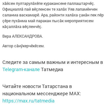
хăйсен пултарулăхӗпе куракансене паллаштарчӗç.
Официаллă пай вӗçленсен те халăх Уяв лапамӗнчен
саланма васкамарӗ. Ара, районти халăха çакăн пек пӗр
çӗре пухăнма май паракан пысăк мероприятисем
кăçаллăха вӗçленчӗç.
Вера АЛЕКСАНДРОВА.
Автор сăнӳкерчӗкӗсем.
Следите за самым важным и интересным в
Telegram-канале
Татмедиа
Читайте новости Татарстана в
национальном мессенджере MАХ:
https://max.ru/tatmedia