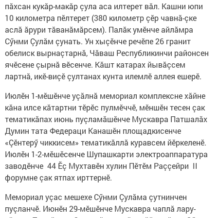
пăхсан кукăр-макăр çула аса илтерет вăл. Кашни юпи
10 километра пӗлтерет (380 километр çӗр чавнă-çке
аслă ăрури тăванăмăрсем). Палăк умӗнче айлăмра
Сӳнми Çулăм çунать. Ун хыçӗнче речӗпе 26 гранит
обелиск вырнаçтарнă, Чăваш Республикинчи районсен
ячӗсене çырнă вӗсенче. Кăшт катарах йывăçсем
лартнă, икӗ-виçӗ çултанах кунта илемлӗ аллея ешерӗ.
Июлӗн 1-мӗшӗнче уçăлнă мемориал комплексне хăйне
кăна илсе кăтартни тӗрӗс пулмӗччӗ, мӗншӗн тесен çак
тематикăпах июнь пуçламăшӗнче Мускавра Патшалăх
Думин тата Федераци Канашӗн площадкисенче
«Çӗнтерӳ чиккисем» тематикăллă куравсем йӗркеленӗ.
Июлӗн 1-2-мӗшӗсенче Шупашкарти электроаппаратура
заводӗнче 44 Ӗç Мухтавӗн хулин Пӗтӗм Раççейри II
форумне çак ятпах ирттернӗ.
Мемориал уçас мешехе Сӳнми Çулăма çутнинчен
пуçланчӗ. Июнӗн 29-мӗшӗнче Мускавра чаплă лару-