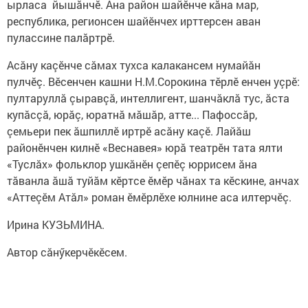
ырласа йышăнчӗ. Ăна район шайӗнче кăна мар,
республика, регионсен шайӗнчех ирттерсен аван
пулассине палăртрӗ.
Асăну каçӗнче сăмах тухса калакансем нумайăн
пулчӗç. Вӗсенчен кашни Н.М.Сорокина тӗрлӗ енчен уçрӗ:
пултаруллă çыравçă, интеллигент, шанчăклă тус, ăста
купăсçă, юрăç, юратнă мăшăр, атте... Пафоссăр,
çемьери пек ăшпиллӗ иртрӗ асăну каçӗ. Лайăш
районӗнчен килнӗ «Веснавея» юрă театрӗн тата ялти
«Туслăх» фольклор ушкăнӗн çепӗç юррисем ăна
тăванла ăшă туйăм кӗртсе ӗмӗр чăнах та кӗскине, анчах
«Аттеçӗм Атăл» роман ӗмӗрлӗхе юлнине аса илтерчӗç.
Ирина КУЗЬМИНА.
Автор сăнӳкерчӗкӗсем.