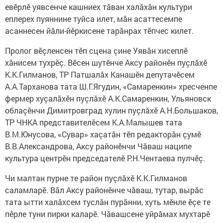
евӗрлӗ уявсенче кашниех тăван халăхăн культури
еплерех пуяннине туйса илет, мăн асаттесемпе
асаннесен йăли-йӗркисене тарăнрах тӗпчес килет.
Пролог вӗçленсен тӗп сцена çине Уявăн хисеплӗ
хăнисем тухрӗç. Вӗсен шутӗнче Аксу районӗн пуçлăхӗ
К.К.Гилманов, ТР Патшалăх Канашӗн депутачӗсем
А.А.Тарханова тата Ш.Г.Ягудин, «Самаренкин» хресченпе
фермер хуçалăхӗн пуçлăхӗ А.К.Самаренкин, Ульяновск
облаçӗнчи Димитровград хулин пуçлăхӗ А.Н.Большаков,
ТР ЧНКА представителӗсем К.А.Малышев тата
В.М.Юнусова, «Сувар» хаçатăн тӗп редакторăн çумӗ
В.В.Александрова, Аксу районӗнчи Чăваш наципе
культура центрӗн председателӗ Р.Н.Чентаева пулчӗç.
Чи малтан пурне те район пуçлăхӗ К.К.Гилманов
саламларӗ. Вăл Аксу районӗнче чăваш, тутар, вырăс
тата ытти халăхсем туслăн пурăнни, хуть мӗнле ӗçе те
пӗрле туни пирки каларӗ. Чăвашсене уйрăмах мухтарӗ