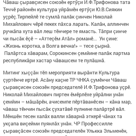
Чăваш çыравçисен союзӗн ертӳçи И.Ф.Трифонова тата
Теччӗ районӗн культура уйрăмӗн ертӳçи Ю.В.Сиякин
уçрӗç.Тирпейлӗ те сумлă палăк çинчен Николай
Михайлович чӗрӗ пекех пăхса ларать. Калăн, аллинчен
ручкăпа хута вăл леш тӗнчере те ямасть. Тăпри çинче
чи пысăк ӗçӗ – «Аттеçӗм Атăл» романӗ... Ун çине:
«Жизнь коротка, а Волга вечна!» – тесе çырнă.
Палăртса хăварам, Сорокинсен çемйине палăк лартма
республикăри хастар чăвашсем те пулăшнă.
Митинг хыççăн тӗп мероприяти вырăнти Культура
çуртӗнче иртрӗ. Асăну каçне ТР ЧНКА çумӗнчи Чăваш
çыравçисен союзӗн председателӗ И.Ф.Трифонова уçрӗ.
Николай Михайлович пиртен ӗмӗрлӗхе уйрăлни унăн
çемйин – мăшăрӗн, ачисемпе пӗртăванӗсен – кăна мар,
чăваш тӗнчин пысăк çухатăвӗ пулнине палăртрӗ вăл.
Мӗншӗн тесен халăх валли хăварнă эткерӗ чăнах та
укçапа виçейми пуянлăх унăн. ЧР Профессилле
çыравçăсен союзӗн председателӗн Улькка Эльменӗн,