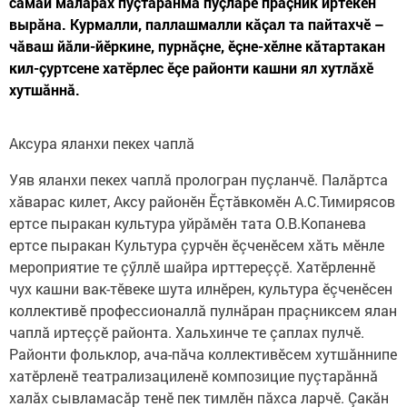
самай маларах пуçтарăнма пуçларӗ праçник иртекен
вырăна. Курмалли, паллашмалли кăçал та пайтахчӗ –
чăваш йăли-йӗркине, пурнăçне, ӗçне-хӗлне кăтартакан
кил-çуртсене хатӗрлес ӗçе районти кашни ял хутлăхӗ
хутшăннă.
Аксура яланхи пекех чаплă
Уяв яланхи пекех чаплă прологран пуçланчӗ. Палăртса
хăварас килет, Аксу районӗн Ӗçтăвкомӗн А.С.Тимирясов
ертсе пыракан культура уйрăмӗн тата О.В.Копанева
ертсе пыракан Культура çурчӗн ӗçченӗсем хăть мӗнле
мероприятие те çӳллӗ шайра ирттереççӗ. Хатӗрленнӗ
чух кашни вак-тӗвеке шута илнӗрен, культура ӗçченӗсен
коллективӗ профессионаллă пулнăран праçниксем ялан
чаплă иртеççӗ районта. Хальхинче те çаплах пулчӗ.
Районти фольклор, ача-пăча коллективӗсем хутшăннипе
хатӗрленӗ театрализациленӗ композицие пуçтарăннă
халăх сывламасăр тенӗ пек тимлӗн пăхса ларчӗ. Çакăн