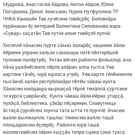
Мудрова, Анастасия Айдова, Антон Айдов, Юлия
Погодкина, Денис Аниськин, Нурия Нутфуллина ТР
ЧНКА Канашӗн Тав хучӗсене тивӗçрӗç. Беловкăра
пурăнакан ӗç ветеранӗ Валентина Селиванова вара
«Сувар» хаçатăн Тав хутне илме тивӗçлӗ пулчӗ.
Хисеплӗ хăнасем пурте сăмах каларӗç, кашниех йăла-
йӗркене упрани хальхи саманара питӗ пӗлтерӗшлӗ
пулнине палăртрӗç. Унтан вӗсем районти фольклор, ача-
пăча ушкăнӗсемпе пӗрле алăран алла тытса Уяв
картине тăчӗç, юрă юрласа утрӗç. Уяв карти тӗлӗнмелле
пысăкчӗ, калăн республикăри пӗтӗм чăваш кунта.
Хăнасем майданра вырнаçнă тӗрлӗ темăллă çуртсене
те курса çаврăнчӗç. Кунта чăваш йăли-йӗрки, утарçă,
пулăçă, библиотека, çăкăр пӗçерекен, Славутница
ăстаçă çурчӗсем, мунча тата ытти те пурччӗ. Ачасем
валли вылямалли, ташлас текенсем валли ташă
площадкисем ӗçлерӗç. Районти юрă-ташă
коллективӗсем пӗрин хыççăн тепри сцена çине тухса