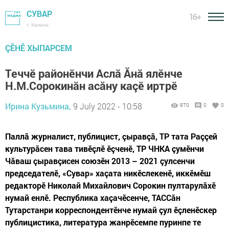
СУВАР
16+
г. Казань
ÇӖНӖ ХЫПАРСЕМ
Теччӗ районӗнчи Аслă Ăнă ялӗнче
Н.М.Сорокинăн асăну каçӗ иртрӗ
Ирина Кузьмина,
9 July 2022 - 10:58
970
0
0
Паллă журналист, публицист, çыравçă, ТР тата Раççей
культурăсен тава тивӗçлӗ ӗçченӗ, ТР ЧНКА çумӗнчи
Чăваш çыравçисен союзӗн 2013 – 2021 çулсенчи
председателӗ, «Сувар» хаçата никӗслекенӗ, иккӗмӗш
редакторӗ Николай Михайлович Сорокин пултарулăхӗ
нумай енлӗ. Республика хаçачӗсенче, ТАССăн
Тутарстанри корреспондентӗнче нумай çул ӗçленӗскер
публицистика, литература жанрӗсемпе пуринпе те