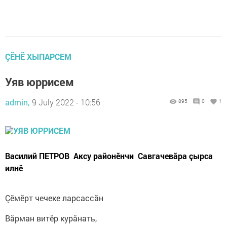
ÇӖНӖ ХЫПАРСЕМ
Уяв юррисем
admin,
9 July 2022 - 10:56
895
0
1
Василий ПЕТРОВ Аксу районӗнчи Савгачевăра çырса
илнӗ
Çӗмӗрт чечеке ларсассӑн
Вӑрман витӗр курӑнать,