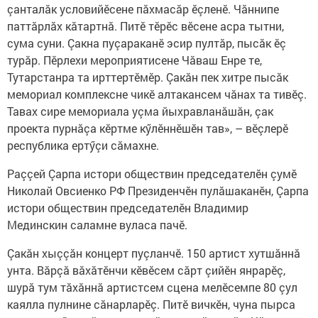
çанталăк условийӗсене пăхмасăр ӗçленӗ. Чăннипе
паттăрлăх кăтартнă. Питӗ тӗрӗс вӗсене асра тытни,
сума суни. Çакна пуçараканӗ эсир пултăр, пысăк ӗç
турăр. Пӗрлехи мероприятисене Чăваш Енре те,
Тутарстанра та ирттертӗмӗр. Çакăн пек хитре пысăк
мемориал комплексне чикӗ алтакансем чăнах та тивӗç.
Тавах сире мемориала уçма йыхравланăшăн, çак
проекта пурнăçа кӗртме кӳлӗннӗшӗн тав», – вӗçлерӗ
республика ертӳçи сăмахне.
Раççей Çарпа истори обществин председателӗн çумӗ
Николай Овсиенко РФ Президенчӗн пулăшаканӗн, Çарпа
истори обществин председателӗн Владимир
Мединскин саламне вуласа пачӗ.
Çакăн хыççăн концерт пуçланчӗ. 150 артист хутшăннă
унта. Вăрçă вăхăтӗнчи кӗвӗсем сăрт çийӗн янрарӗç,
шурă тум тăхăннă артистсем сцена мелӗсемпе 80 çул
каялла пулнине сăнарларӗç. Питӗ вичкӗн, чуна пырса