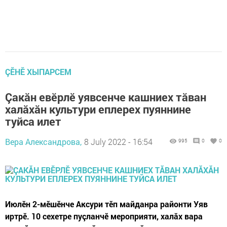
ÇӖНӖ ХЫПАРСЕМ
Çакăн евӗрлӗ уявсенче кашниех тăван
халăхăн культури еплерех пуяннине
туйса илет
Вера Александрова,
8 July 2022 - 16:54
995
0
0
Июлӗн 2-мӗшӗнче Аксури тӗп майданра районти Уяв
иртрӗ. 10 сехетре пуçланчӗ мероприяти, халăх вара