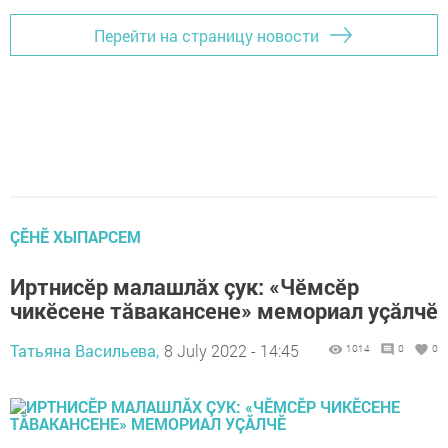
Перейти на страницу новости
ÇӖНӖ ХЫПАРСЕМ
Иртнисӗр малашлăх çук: «Чӗмсӗр
чикӗсене тăвакансене» мемориал уçăлчӗ
Татьяна Васильева,
8 July 2022 - 14:45
1014
0
0