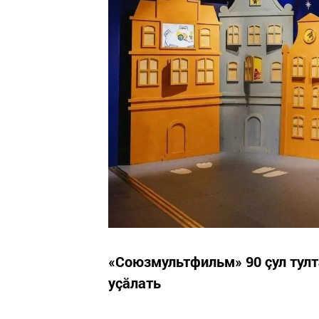
«Союзмультфильм» 90 çул тул
уçӑлать