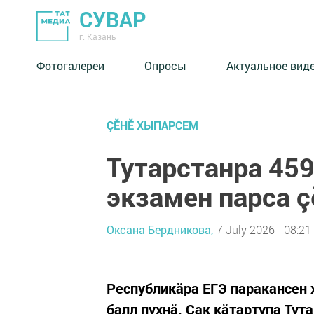
СУВАР
г. Казань
Фотогалереи
Опросы
Актуальное вид
ÇӖНӖ ХЫПАРСЕМ
Тутарстанра 459
экзамен парса ç
Оксана Бердникова,
7 July 2026 - 08:21
Республикăра ЕГЭ паракансен 
балл пухнă. Çак кăтартупа Тут