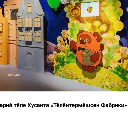
тарнӑ тӗле Хусанта «Тӗлӗнтермӗшсен Фабрики»