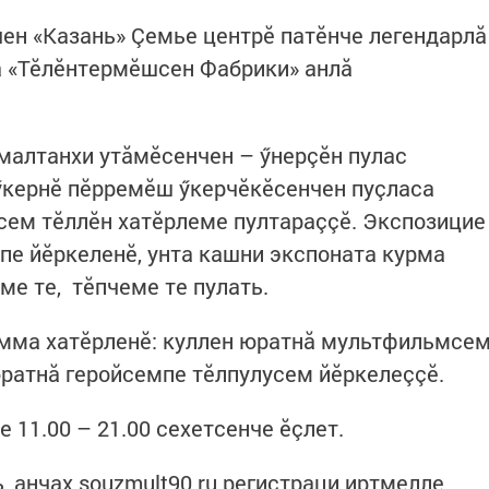
ен «Казань» Çемье центрӗ патӗнче легендарлӑ
ӑ «Тӗлӗнтермӗшсен Фабрики» анлӑ
малтанхи утăмӗсенчен – ӳнерçӗн пулас
ӳкернӗ пӗрремӗш ӳкерчӗкӗсенчен пуçласа
сем тӗллӗн хатӗрлеме пултараççӗ. Экспозицие
пе йӗркеленӗ, унта кашни экспоната курма
ме те, тӗпчеме те пулать.
амма хатӗрленӗ: куллен юратнӑ мультфильмсе
юратнӑ геройсемпе тӗлпулусем йӗркелеççӗ.
 11.00 – 21.00 сехетсенче ӗçлет.
, анчах souzmult90.ru регистраци иртмелле.