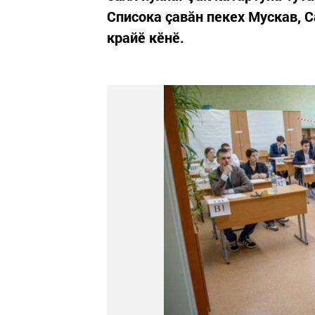
Списока çавăн пекех Мускав, 
крайӗ кӗнӗ.