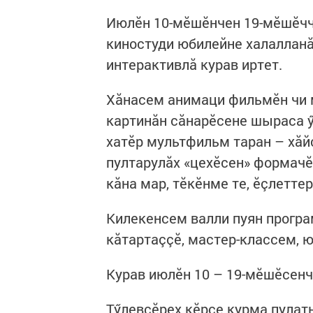
Июлӗн 10-мӗшӗнчен 19-мӗшӗчч
киностуди юбилейне халаллан
интерактивлӑ курав иртет.
Хӑнасем анимаци фильмӗн чи 
картинăн сăнарӗсене шыраса 
хатӗр мультфильм таран – хăй
пултарулӑх «цехӗсен» формачӗ
кӑна мар, тӗкӗнме те, ӗçлеттер
Килекенсем валли пуян прогр
кӑтартаççӗ, мастер-классем, 
Курав июлӗн 10 – 19-мӗшӗсенче
Тӳлевсӗрех кӗрсе курма пулать