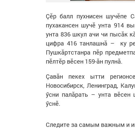
Çӗр балл пухнисен шучӗпе С
пухакансен шучӗ унта 914 в
унта 836 шкул ачи чи пысăк к
цифра 416 танлашнă – ку ре
Пушкăртстанра пӗр предметпа
пӗлтӗр вӗсен 159-ăн пулнă.
Çавăн пекех ытти регионс
Новосибирск, Ленинград, Калу
ӳсни палăрать – унта вӗсен 
ӳснӗ.
Следите за самым важным и 