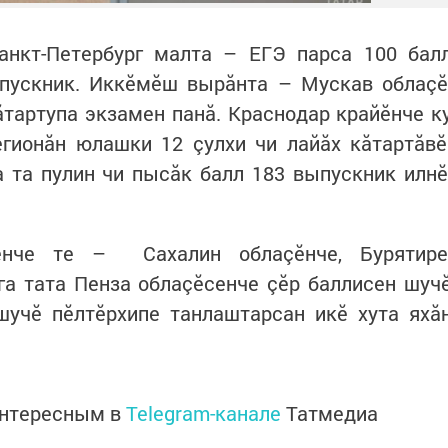
анкт-Петербург малта – ЕГЭ парса 100 бал
ыпускник. Иккӗмӗш вырăнта – Мускав облаçӗ
ăтартупа экзамен панă. Краснодар крайӗнче к
гионăн юлашки 12 çулхи чи лайăх кăтартăвӗ
 та пулин чи пысăк балл 183 выпускник илнӗ
енче те – Сахалин облаçӗнче, Бурятире
га тата Пенза облаçӗсенче çӗр баллисен шуч
шучӗ пӗлтӗрхипе танлаштарсан икӗ хута яхă
интересным в
Telegram-канале
Татмедиа