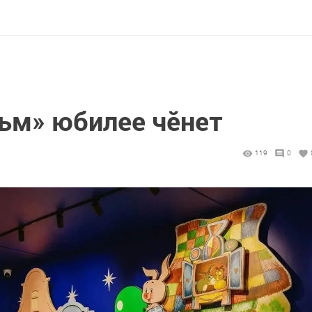
ьм» юбилее чӗнет
119
0