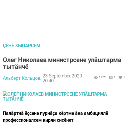
ÇӖНӖ ХЫПАРСЕМ
Олег Николаев министрсене улӑштарма
тытӑнчӗ
23 September 2020 -
Альберт Кольцов,
1125
1
1
20:40
Палӑртнӑ ӗҫсене пурнӑҫа кӗртме ӑна амбициллӗ
профессионалсем кирли сисӗнет