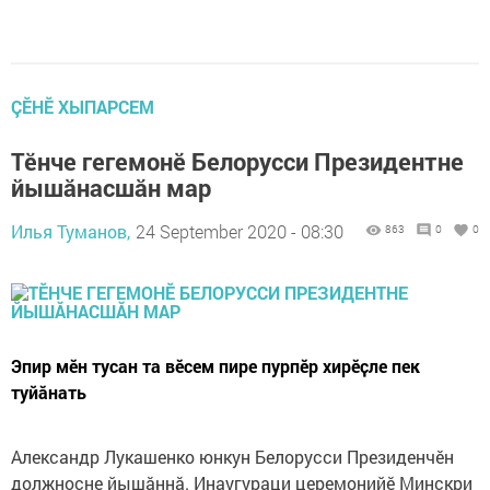
ÇӖНӖ ХЫПАРСЕМ
Тӗнче гегемонӗ Белорусси Президентне
йышӑнасшӑн мар
Илья Туманов,
24 September 2020 - 08:30
863
0
0
Эпир мӗн тусан та вӗсем пире пурпӗр хирӗҫле пек
туйӑнать
Александр Лукашенко юнкун Белорусси Президенчӗн
должноҫне йышӑннӑ. Инаугураци церемонийӗ Минскри