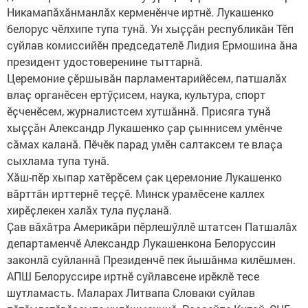
Никамапӑхӑнманлӑх керменӗнче иртнӗ. Лукашенко
белорус чӗлхипе тупа тунӑ. Ун хыҫҫӑн республикӑн Тӗп
суйлав комиссийӗн председателӗ Лидия Ермошина ӑна
президент удостоверенине тыттарнӑ.
Церемоние ҫӗршывӑн парламентарийӗсем, патшалӑх
влаҫ органӗсен ертӳҫисем, наука, культура, спорт
ӗҫченӗсем, журналистсем хутшӑннӑ. Присяга тунӑ
хыҫҫӑн Александр Лукашенко ҫар ҫыннисем умӗнче
сӑмах каланӑ. Пӗчӗк парад умӗн салтаксем те влаҫа
сыхлама тупа тунӑ.
Хӑш-пӗр хыпар хатӗрӗсем ҫак церемоние Лукашенко
вӑрттӑн ирттернӗ теҫҫӗ. Минск урамӗсене каллех
хирӗҫлекен халӑх тула пуҫланӑ.
Ҫав вӑхӑтра Америкӑри пӗрлешӳллӗ штатсен Патшалӑх
департаменчӗ Александр Лукашенкона Белоруссин
законлӑ суйланнӑ Президенчӗ пек йышӑнма килӗшмен.
АПШ Белоруссире иртнӗ суйлавсене ирӗклӗ тесе
шутламасть. Маларах Литвапа Словаки суйлав