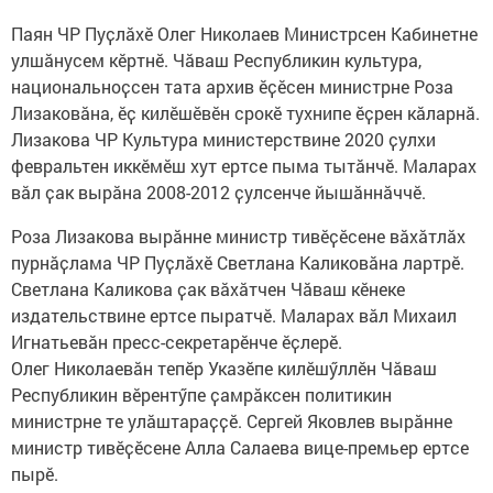
Паян ЧР Пуҫлӑхӗ Олег Николаев Министрсен Кабинетне
улшӑнусем кӗртнӗ. Чӑваш Республикин культура,
национальноҫсен тата архив ӗҫӗсен министрне Роза
Лизаковӑна, ӗҫ килӗшӗвӗн срокӗ тухнипе ӗҫрен кӑларнӑ.
Лизакова ЧР Культура министерствине 2020 ҫулхи
февральтен иккӗмӗш хут ертсе пыма тытӑнчӗ. Маларах
вӑл ҫак вырӑна 2008-2012 ҫулсенче йышӑннӑччӗ.
Роза Лизакова вырӑнне министр тивӗҫӗсене вӑхӑтлӑх
пурнӑҫлама ЧР Пуҫлӑхӗ Светлана Каликовӑна лартрӗ.
Светлана Каликова ҫак вӑхӑтчен Чӑваш кӗнеке
издательствине ертсе пыратчӗ. Маларах вӑл Михаил
Игнатьевӑн пресс-секретарӗнче ӗҫлерӗ.
Олег Николаевӑн тепӗр Указӗпе килӗшӳллӗн Чӑваш
Республикин вӗрентӳпе ҫамрӑксен политикин
министрне те улӑштараҫҫӗ. Сергей Яковлев вырӑнне
министр тивӗҫӗсене Алла Салаева вице-премьер ертсе
пырӗ.