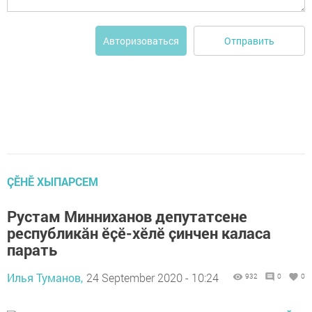
Отправить
Авторизоваться
ÇӖНӖ ХЫПАРСЕМ
Рустам Минниханов депутатсене
республикӑн ӗҫӗ-хӗлӗ ҫинчен каласа
парать
Илья Туманов,
24 September 2020 - 10:24
932
0
0