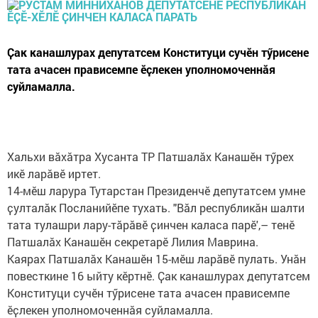
Ҫак канашлурах депутатсем Конституци сучӗн тӳрисене
тата ачасен прависемпе ӗҫлекен уполномоченнӑя
суйламалла.
Хальхи вӑхӑтра Хусанта ТР Патшалӑх Канашӗн тӳрех
икӗ ларӑвӗ иртет.
14-мӗш ларура Тутарстан Президенчӗ депутатсем умне
ҫулталӑк Посланийӗпе тухать. "Вӑл республикӑн шалти
тата тулашри лару-тӑрӑвӗ ҫинчен каласа парӗ',– тенӗ
Патшалӑх Канашӗн секретарӗ Лилия Маврина.
Каярах Патшалӑх Канашӗн 15-мӗш ларӑвӗ пулать. Унӑн
повесткине 16 ыйту кӗртнӗ. Ҫак канашлурах депутатсем
Конституци сучӗн тӳрисене тата ачасен прависемпе
ӗҫлекен уполномоченнӑя суйламалла.