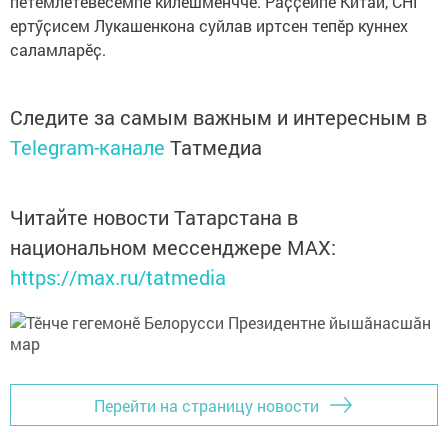
пӗтӗмлетӗвӗсемпе килӗшменччӗ. Раҫҫейпе Китай, СНГ
ертӳҫисем Лукашенкона суйлав иртсен тепӗр куннех
саламларӗҫ.
Следите за самым важным и интересным в
Telegram-канале
Татмедиа
Читайте новости Татарстана в
национальном мессенджере MАХ:
https://max.ru/tatmedia
Перейти на страницу новости