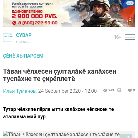
СУВАР
16+
г. Казань
ÇӖНӖ ХЫПАРСЕМ
Тӑван чӗлхесен ҫулталӑкӗ халӑхсен
туслӑхне те ҫирӗплетӗ
Илья Туманов,
24 September 2020 - 12:00
943
0
0
Тутар чӗлхипе пӗрле ытти халӑхсен чӗлхисен те
аталанма май пур