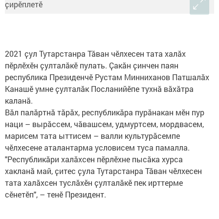
2021 ҫул Тутарстанра Тӑван чӗлхесен тата халӑх
пӗрлӗхӗн ҫулталӑкӗ пулать. Ҫакӑн ҫинчен паян
республика Президенчӗ Рустам Минниханов Патшалӑх
Канашӗ умне ҫулталӑк Посланийӗпе тухнӑ вӑхӑтра
каланӑ.
Вӑл палӑртнӑ тӑрӑх, республикӑра пурӑнакан мӗн пур
наци – вырӑссем, чӑвашсем, удмуртсем, мордвасем,
марисем тата ыттисем – валли культурӑсемпе
чӗлхесене аталантарма условисем туса памалла.
"Республикӑри халӑхсен пӗрлӗхне пысӑка хурса
хакланӑ май, ҫитес ҫула Тутарстанра Тӑван чӗлхесен
тата халӑхсен туслӑхӗн ҫулталӑкӗ пек ирттерме
сӗнетӗп", – тенӗ Президент.