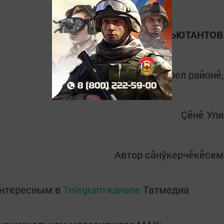
Юрий АДЪЮТАНТОВ
Çӗпрел районӗ
Çӗнӗ Упи
Автор сăнӳкерчӗкӗсем
интересным в
Telegram-канале
Татмедиа