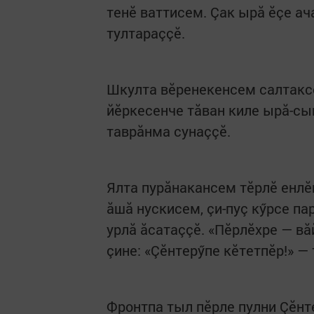
тенӗ ваттисем. Çак ырă ӗçе ач
тултараççӗ.
Шкулта вӗренекенсем салтакс
йӗркесенче тăван киле ырă-сы
таврăнма сунаççӗ.
Ялта пурăнакансем тӗрлӗ енлӗ
ăшă нускисем, çи-пуç кӳрсе па
урлă ăсатаççӗ. «Пӗрлӗхре — вă
çине: «Çӗнтерӳпе кӗтетпӗр!» —
Фронтпа тыл пӗрле пулни Çӗнт