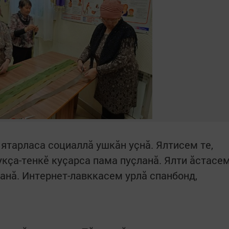
ятарласа социаллă ушкăн уçнă. Ялтисем те,
укçа-тенкӗ куçарса пама пуçланă. Ялти ăстасе
анă. Интернет-лавккасем урлă спанбонд,