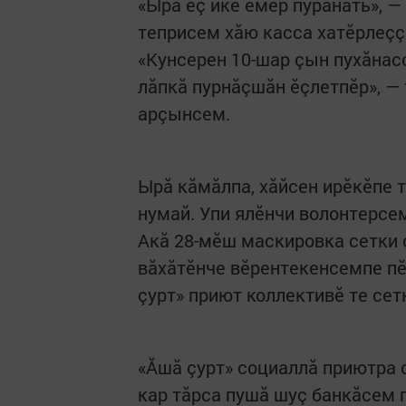
«Ырă ӗç икӗ ӗмӗр пурăнать», —
теприсем хăю касса хатӗрлеççӗ
«Кунсерен 10-шар çын пухăнас
лăпкă пурнăçшăн ӗçлетпӗр», —
арçынсем.
Ырă кăмăлпа, хăйсен ирӗкӗпе 
нумай. Упи ялӗнчи волонтерсе
Акă 28-мӗш маскировка сетки 
вăхăтӗнче вӗрентекенсемпе пӗ
çурт» приют коллективӗ те се
«Ăшă çурт» социаллă приютра 
кар тăрса пушă шуç банкăсем п