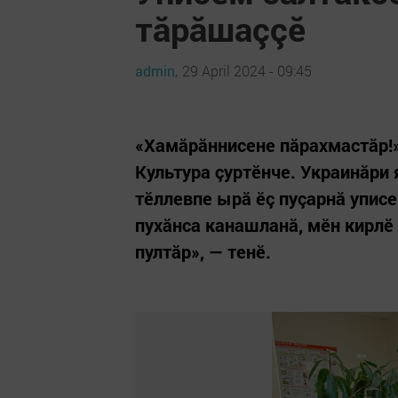
тăрăшаççӗ
admin,
29 April 2024 - 09:45
«Хамăрăннисене пăрахмастăр!»
Культура çуртӗнче. Украинăри
тӗллевпе ырă ӗç пуçарнă упис
пухăнса канашланă, мӗн кирлӗ
пултăр», — тенӗ.