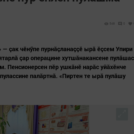
548
0
 — çак чӗнӳпе пурнăçланаççӗ ырă ӗçсем Упири
 ятарлă çар операцине хутшăнакансене пулăшас
ем. Пенсионерсен пӗр ушкăнӗ нарăс уйăхӗнче
 пулассине палăртнă. «Пиртен те ырă пулăшу