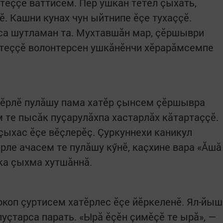
 теççӗ ваттисем. Пӗр ушкăн тетел çыхать,
. Кашни кунах чун ыйтнипе ӗçе тухаççӗ.
са шутламан та. Мухтавшăн мар, çӗршыври
 теççӗ волонтерсен ушкăнӗнчи хӗрарăмсемпе
тӗрлӗ пулăшу пама хатӗр çынсем çӗршывра
м те пысăк пуçарулăхпа хастарлăх кăтартаççӗ.
çыхас ӗçе вӗçлерӗç. Çуркуннехи каникул
рле ачасем те пулăшу кӳнӗ, каçхине вара «Ăшă
тка çыхма хутшăннă.
окоп çуртисем хатӗрлес ӗçе йӗркеленӗ. Ял-йыш
уçтарса парать. «Ырă ӗçӗн çимӗçӗ те ырă», —