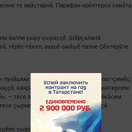
асене те явăçтарнă. Парафин ирӗлтерсе савăта
ем валли çыру çыраççӗ. Шăрçаланă
вă, тӗрӗс-тӗкел, ашшӗ-амăшӗ патне Çӗнтерӳпе
н пулăшма тăрăшаççӗ. Ял хутлăхне апат-çимӗç,
раççӗ, каярахпа салтаксем патне волонтерсем
й», — тесе ахальтен каламаççӗ. Коробкăсем
 тесе çырнисем те çакна çирӗплетеççӗ.
ерӗве çывхартма хавхалантарать.