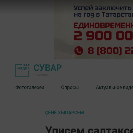
СУВАР
г. Казань
Фотогалереи
Опросы
Актуальное вид
ÇӖНӖ ХЫПАРСЕМ
Уписем салтакс