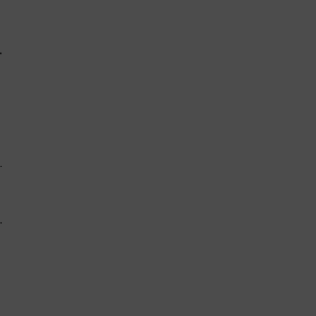
.
,
.
.