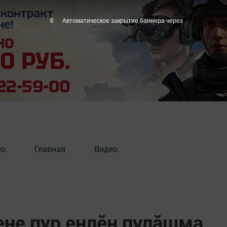
5
Автоматическое закрытие баннера через
ео
Главная
Видео
ене пур енлӗн пулăшма