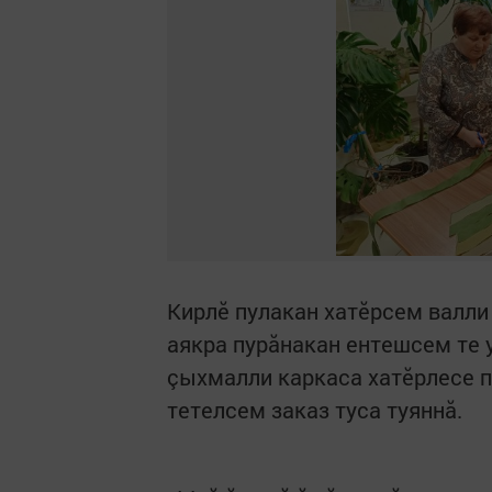
Кирлӗ пулакан хатӗрсем валли 
аякра пурăнакан ентешсем те 
çыхмалли каркаса хатӗрлесе п
тетелсем заказ туса туяннă.