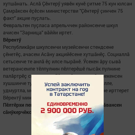
хутшӑнать. Аслӑ Ҫӗнтерӳ уявӗн кунӗ ҫитме 75 кун юлсан
Ҫамрӑксен ӗҫӗсен министерстви "Ҫӗнтерӳ ҫинчен 75
факт" акцие пуҫлать.
Февральтен пуҫласа апрельччен районсенче шкул
ачисен "Зарница" вӑййи иртет.
Вӗрентӳ
Республикӑри шкулсенчи музейсенчи стендсене
ҫӗнетӗҫ, ачасем Асӑну акцийӗсене хутшӑнӗҫ. Социаллӑ
сетьсенче те анлӑ ӗҫ илсе пырӑнӗ. Ӳсекен ӑру сывӑ
ветерансемпе тӗлпулнин пӗлтерӗшӗ пысӑк пулнине
палӑртрӗҫ спикерсем. Ҫӗнтерӳ темипе вӗренекенсен
хушшинче тутарла, вырӑсла, чӑвашла, марилле,
удмуртла, мордвалла сочиненисен конкурсне ирттерет
Вӗрентӳ министерстви.
Пӗлтӗрхи пекех МФЦ-сенче вӑрҫӑра пулнӑ тӑвансен
сӑнӳкерчӗксене пичетлеме май пулӗ.