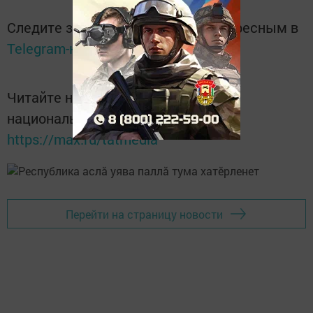
Следите за самым важным и интересным в
Telegram-канале
Татмедиа
Читайте новости Татарстана в
национальном мессенджере MАХ:
https://max.ru/tatmedia
Перейти на страницу новости