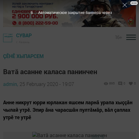
5
Автоматическое закрытие баннера через
СУВАР
16+
г. Казань
ÇӖНӖ ХЫПАРСЕМ
Ватӑ асанне каласа панинчен
admin,
25 February 2020 - 19:07
895
0
0
Анне никрут юрри юрлакан яшсем ларнă урапа хыççăн
чылай утрӗ. Эпир ăна чарасшăн пултăмăр, вăл çаплах
утрӗ те утрӗ