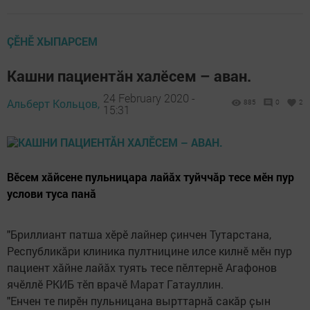
ÇӖНӖ ХЫПАРСЕМ
Кашни пациентӑн халӗсем – аван.
24 February 2020 -
Альберт Кольцов,
885
0
2
15:31
Вӗсем хӑйсене пульницара лайӑх туйччăр тесе мӗн пур
услови туса панӑ
"Бриллиант патша хӗрӗ лайнер ҫинчен Тутарстана,
Республикӑри клиника пултницине илсе килнӗ мӗн пур
пациент хӑйне лайӑх туять тесе пӗлтернӗ Агафонов
ячӗллӗ РКИБ тӗп врачӗ Марат Гатауллин.
"Енчен те пирӗн пульницана вырттарнӑ сакӑр ҫын