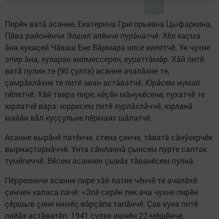
Пирӗн ватă асанне, Екатерина Григорьевна Цыфаркина,
Пăва районӗнчи Элшел ялӗнче пурăнатчӗ. Хӗл каçма
ăна кукаçей Чăваш Ене Вăрмара илсе килетчӗ. Ун чухне
эпир ăна, хуларан килмессерен, кураттăмăр. Хăй питӗ
ватă пулин те (90 çулта) асанне ачалăхне те,
çамрăклăхне те питӗ аван астăватчӗ. Юрăсем нумай
пӗлетчӗ. Хăй тавра пире, кӗçӗн мăнукӗсене, пухатчӗ те
юрлатчӗ вара: юррисем питӗ хурлăхлăччӗ, юрланă
майăн вăл куççульне пӗрмаях шăлатчӗ.
Асанне вырăнӗ патӗнче, стена çинче, тăватă сăнӳкерчӗк
вырнаçтарнăччӗ. Унта сăнланнă çынсем пурте салтак
тумӗпеччӗ. Вӗсем асаннен çывăх тăванӗсем пулнă.
Пӗррехинче асанне пире хăй патне чӗнчӗ те ачалăхӗ
çинчен каласа пачӗ: «Эпӗ сирӗн пек ача чухне пирӗн
çӗршыв çине нимӗç вăрçăпа тапăнчӗ. Çав куна питӗ
лайăх астăватăп. 1941 çулхи июнӗн 22-мӗшӗнче,