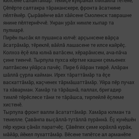
килсене салантăмăр. Темиçе кунранах Михайла тетене,
Çӗпӗрте салтакра тăраканскере, фронта ăсатнине
пӗлтӗмӗр. Çырăвӗнче вăл хăйсене Смоленск таврашне
янине пӗлтернӗччӗ. Унран урăх нимле хыпар та
пулмарӗ.
Пирӗн пысăк ял пушанса юлчӗ: арçынсене вăрçа
ăсатрăмăр, тӗреклӗ, вăйлă лашасене те илсе кайрӗç.
Колхоз ӗçӗ яла юлнă ватăсем, хӗрарăмсем, ача-пăча
çине тиенчӗ. Тырпула пухса кӗртме кашни çемьенех
лаптăксем уйăрса пачӗç. Пире 6 йăран тиврӗ. Алăран
шăллă çурла кайман. Ирех тăраттăмăр та ӗçе
васкаттăмăр, каçченех тăрмăшаттăмăр. Уйра пӗр пучах
та хăварман. Хамăр та тăрăшнă, паллах, бригадир
тимлӗ тӗрӗслесе тăни те тăрăшса, тирпейлӗ ӗçлеме
хистенӗ.
Тырпула фронт валли ăсататтăмăр. Хамăра юлман та
темелле. Çавăнпа выçăллă-тутăллă пурăннă. Ӗç кунӗшӗн
пӗр курка çăнăх паратчӗç. Çăвӗпех çиме юрăхлă курăк,
мăйăр, йӗкел пухаттăмăр. Вӗсене типӗтсе ал арманӗпе