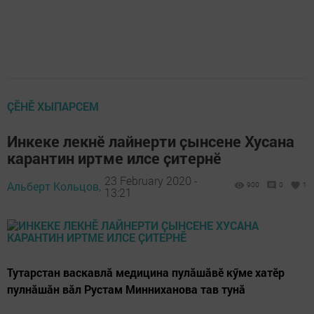
ÇӖНӖ ХЫПАРСЕМ
Инкеке лекнӗ лайнерти ҫынсене Хусана
карантин иртме илсе ҫитернӗ
23 February 2020 -
Альберт Кольцов,
900
0
1
13:21
Тутарстан васкавлӑ медицина пулӑшӑвӗ кӳме хатӗр
пулнӑшӑн вӑл Рустам Минниханова тав тунӑ