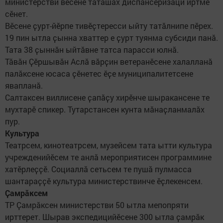
министерстви вӗсене тӑтӑшах диспансеризаци иртме
сӗнет.
Вӗсене ҫурт-йӗрпе тивӗҫтересси ыйту татӑлнипе пӗрех.
19 пин ытла ҫынна хваттер е ҫурт туянма субсиди панӑ.
Тата 38 ҫыннӑн ыйтӑвне татса парасси юлнӑ.
Тӑвӑн Ҫӗршывӑн Аслӑ вӑрҫин ветеранӗсене халалланӑ
палӑксене юсаса ҫӗнетес ӗҫе муниципалитетсене
явапланӑ.
Салтаксен виллисене ҫапӑҫу хирӗнче шыракансене те
мухтарӗ спикер. Тутарстансен кунта мӑнаҫланмалӑх
пур.
Культура
Театрсем, кинотеатрсем, музейсем тата ытти культура
учрежденийӗсем те анлӑ мероприятисен программине
хатӗрлеҫҫӗ. Социаллӑ сетьсем те пушӑ пулмасса
шантараҫҫӗ культура министерствинче ӗҫлекенсем.
Ҫамрӑксем
ТР Ҫамрӑксен министерстви 50 ытла мепопряти
ирттерет. Шырав экспедицийӗсене 300 ытла ҫамрӑк