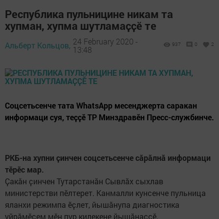
Республика пульницине никам та
хупман, хупма шутламаҫҫӗ те
24 February 2020 -
Альберт Кольцов,
937
0
2
13:48
Соцсетьсенче тата WhatsApp месенджерта саракан
информаци суя, теҫҫӗ ТР Минздравӗн Пресс-службинче.
РКБ-на хупни ҫинчен соцсетьсенче сӑрӑлнӑ информаци
тӗрӗс мар.
Ҫакӑн ҫинчен Тутарстанӑн Сывлӑх сыхлав
министерстви пӗлтерет. Канмалли кунсенче пульница
яланхи режимпа ӗҫлет, йышӑнупа диагностика
уйрӑмӗсем мӗн пур килекене йышӑнаҫҫӗ.