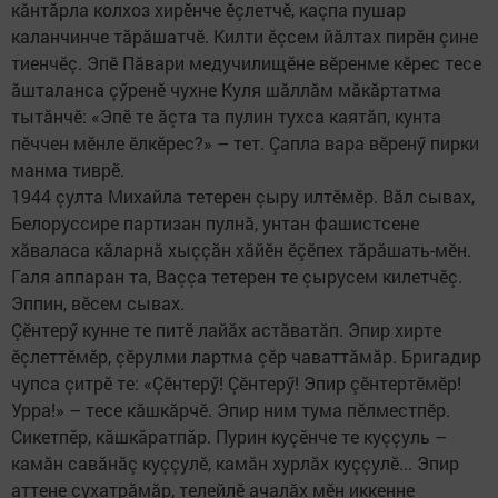
кăнтăрла колхоз хирӗнче ӗçлетчӗ, каçпа пушар
каланчинче тăрăшатчӗ. Килти ӗçсем йăлтах пирӗн çине
тиенчӗç. Эпӗ Пăвари медучилищӗне вӗренме кӗрес тесе
ăшталанса çӳренӗ чухне Куля шăллăм мăкăртатма
тытăнчӗ: «Эпӗ те ăçта та пулин тухса каятăп, кунта
пӗччен мӗнле ӗлкӗрес?» – тет. Çапла вара вӗренӳ пирки
манма тиврӗ.
1944 çулта Михайла тетерен çыру илтӗмӗр. Вăл сывах,
Белоруссире партизан пулнă, унтан фашистсене
хăваласа кăларнă хыççăн хăйӗн ӗçӗпех тăрăшать-мӗн.
Галя аппаран та, Ваççа тетерен те çырусем килетчӗç.
Эппин, вӗсем сывах.
Çӗнтерӳ кунне те питӗ лайăх астăватăп. Эпир хирте
ӗçлеттӗмӗр, çӗрулми лартма çӗр чаваттăмăр. Бригадир
чупса çитрӗ те: «Çӗнтерӳ! Çӗнтерӳ! Эпир çӗнтертӗмӗр!
Урра!» – тесе кăшкăрчӗ. Эпир ним тума пӗлместпӗр.
Сикетпӗр, кăшкăратпăр. Пурин куçӗнче те куççуль –
камăн савăнăç куççулӗ, камăн хурлăх куççулӗ... Эпир
аттене çухатрăмăр, телейлӗ ачалăх мӗн иккенне