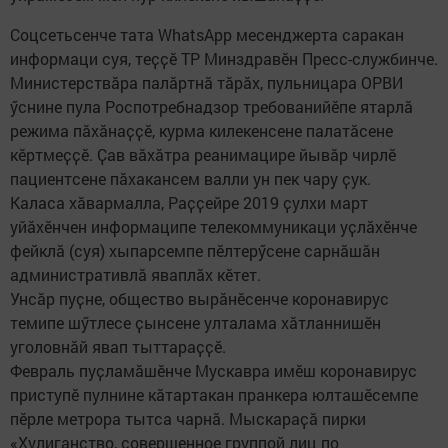
Соцсетьсенче тата WhatsApp месенджерта саракан
информаци суя, теҫҫӗ ТР Минздравӗн Пресс-службинче.
Министерствӑра палӑртнӑ тӑрӑх, пульницара ОРВИ
ӳснине пула Роспотребнадзор требованийӗпе ятарлӑ
режима пӑхӑнаҫҫӗ, курма килекенсене палатӑсене
кӗртмеҫҫӗ. Ҫав вӑхӑтра реанимацире йывӑр чирлӗ
пациентсене пӑхакансем валли ун пек чару ҫук.
Каласа хӑвармалла, Раҫҫейре 2019 ҫулхи март
уйӑхӗнчен информаципе телекоммуникаци уҫлӑхӗнче
фейклӑ (суя) хыпарсемпе пӗлтерӳсене сарнӑшӑн
административлӑ яваплӑх кӗтет.
Унсӑр пуҫне, общество вырӑнӗсенче коронавирус
темипе шӳтлесе ҫынсене улталама хӑтланнишӗн
уголовнӑй явап тыттараҫҫӗ.
Февраль пуҫламӑшӗнче Мускавра имӗш коронавирус
приступӗ пулнине кӑтартакан пранкера юлташӗсемпе
пӗрле метрора тытса чарнӑ. Мыскараҫӑ пирки
«Хулиганство, совершенное группой лиц по