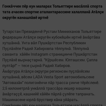
Гонкӑччен пӗр кун маларах Тольяттире масӑллӑ спорта
тата ачасен спортне аталантарассине халалланӑ Атӑлҫи
округӗн канашлӑвӗ иртнӗ
Тутарстан Президенчӗ Рустам Минниханов Тольяттире
федерацин Атӑлҫи округӗн кубокӗшӗн иртнӗ ӑмӑртӑва
хутшӑннӑ. Унта вӑл Пушкӑртстан Республикин
Пуҫлӑхӗпе Радий Хабировпа тӗлпулнӑ. Тӗлпулнӑ
саманта хӑйӗн Instagram страницинче Пушкӑртстан
Пуҫлӑхӗ вырнаҫтарнӑ. "Кӳршӗсем. Юлташсем. Ҫапла
пултӑр!" – тесе ҫырнӑ Радий Хабиров.
Ӑмӑртура Атӑлҫи округри регионсен пуҫлӑхӗсем
хутшӑннӑ, вӗсем LADA Vesta Sport автомобильсене
"Автовазӑн" полигонӗнчи пӑр трасса ҫинче тӗрӗсленӗ.
2,5 километрлӑ ункӑллӑ трассӑра икшер машина
ӑмӑртаҫҫӗ, кашнийӗ хӑйӗн пӑрлӑ ҫулӗпе тапранать.
Машинасене юрлӑ бруствер кӑна уйӑрать.
Гонкӑччен пӗр кун маларах Тольяттире масӑллӑ спорта