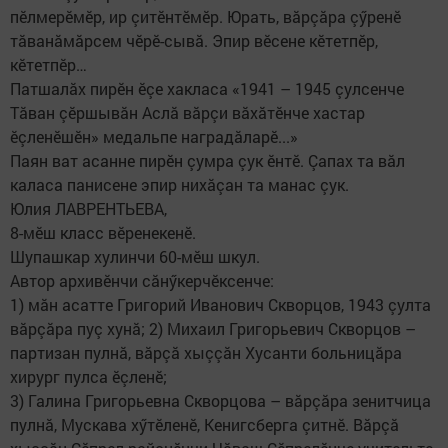
пӗлмерӗмӗр, ир çитӗнтӗмӗр. Юрать, вăрçăра çӳренӗ
тăванăмăрсем чӗрӗ-сывă. Эпир вӗсене кӗтетпӗр,
кӗтетпӗр…
Патшалăх пирӗн ӗçе хакласа «1941 – 1945 çулсенче
Тăван çӗршывăн​ Аслă вăрçи вăхăтӗнче хастар
ӗçленӗшӗн» медальпе наградăларӗ...»
Паян ват асанне пирӗн çумра çук ӗнтӗ. Çапах та вăл
каласа панисене эпир нихăçан та манас çук.
Юлия ЛАВРЕНТЬЕВА,
8-мӗш класс вӗренекенӗ.
Шупашкар хулинчи 60-мӗш шкул.
Автор архивӗнчи сăнӳкерчӗксенче:
1) мăн асатте Григорий Иванович Скворцов, 1943 çулта
вăрçăра пуç хунă; 2) Михаил Григорьевич Скворцов –
партизан пулнă, вăрçă хыççăн Хусанти больницăра
хирург пулса ӗçленӗ;​ ​ ​
3) Галина Григорьевна Скворцова – вăрçăра зенитчица
пулнă, Мускава хӳтӗленӗ, Кенигсберга çитнӗ. Вăрçă