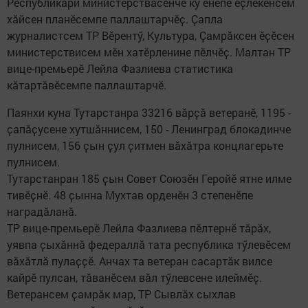
Республикӑри министерствӑсенче ку енӗпе ӗҫлекенсем
хӑйсен планӗсемпе паллаштарчӗҫ. Ҫапла
журналистсем ТР Вӗрентӳ, Культура, Ҫамрӑксен ӗҫӗсен
министерствисем мӗн хатӗрленине пӗлчӗҫ. Малтан ТР
вице-премьерӗ Лейла Фазлиева статистика
кӑтартӑвӗсемпе паллаштарчӗ.
Паянхи куна Тутарстанра 33216 вӑрҫӑ ветеранӗ, 1195 -
ҫапӑҫусене хутшӑннисем, 150 - Ленинград блокадинче
пулнисем, 156 ҫын ҫул ҫитмен вӑхӑтра концлагерьте
пулнисем.
Тутарстанран 185 ҫын Совет Союзӗн Геройӗ ятне илме
тивӗҫнӗ. 48 ҫынна Мухтав орденӗн 3 степенӗпе
наградӑланӑ.
ТР вице-премьерӗ Лейла Фазлиева пӗлтернӗ тӑрӑх,
уявпа ҫыхӑннӑ федераллӑ тата республика тӳлевӗсем
вӑхӑтлӑ пулаҫҫӗ. Анчах та ветеран сасартăк вилсе
кайрӗ пулсан, тӑванӗсем вӑл тӳлевсене илеймӗҫ.
Ветерансем ҫамрӑк мар, ТР Сывлӑх сыхлав