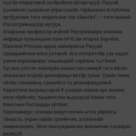
пысӑк оперативлӑ хатӗрлӗхне кӑтартаҫҫӗ. Раҫҫей
ҫыннисен сывлӑхне упрассишӗн тӑрӑшакан еспублика
ертӳҫисене тата медиксене тав тӑватӑп", – тесе каланӑ
Роспотребнадзор ертӳҫи.
Агафонов профессор ячӗллӗ Республикӑри клиника
инфекци пульницине паян МЧС-ӑн ятарлӑ борчӗпе
Diamond Princess круиз лайнерӗнчи Раҫҫей
гражданӗсене илсе ҫитернӗ. Аса илтеретпӗр ҫак карап
ҫинче коронавирус иныекцийӗ сарӑлма тытӑннӑ.
Хусана ҫитсен лайнерӑн кашни пассажирӗ тата вӗсен
япалисем ятарлӑ дезинфекци витӗр тухнӑ. Ҫавӑн пекех
пӗтӗм техникӑна, самолёта та дезинфекциленӗ.
Карантина вырнаҫтарнӑ 8 ҫынран кашни кун анализ
илсе тӗрӗслӗҫ, пациентсем вырнаҫнӑ блока тата
бокссене Росгварди хӳтӗлет.
Коронавирус сезонри вируссенчен ытла уйрӑлса
тӑмасть, унран кайӑк грипӗнчен, атипичнӑй
пневмонирен, Эбол лихорадкинчен вилнинчен сахалрах
вилеҫҫӗ.