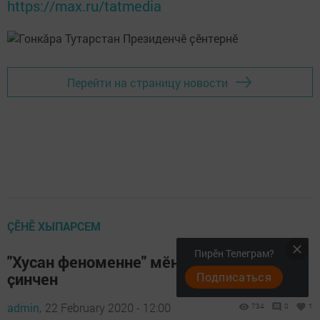
https://max.ru/tatmedia
Перейти на страницу новости
ÇӖНӖ ХЫПАРСЕМ
Пирӗн Телеграм?
"Хусан феноменне" мӗнле аркатни
ҫинчен
Подписаться
admin,
22 February 2020 - 12:00
734
0
1