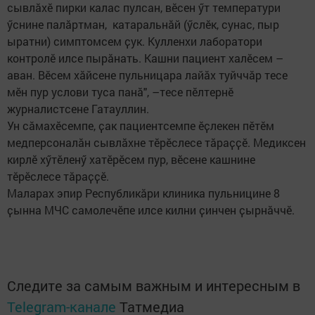
сывлӑхӗ пирки калас пулсан, вӗсен ӳт температури
ӳснине палӑртман, катаральнӑй (ӳслӗк, сунас, пыр
ыратни) симптомсем ҫук. Кулленхи лаборатори
контролӗ илсе пырӑнать. Кашни пациент халӗсем –
аван. Вӗсем хӑйсене пульницара лайӑх туйччăр тесе
мӗн пур услови туса панӑ", –тесе пӗлтернӗ
журналистсене Гатауллин.
Ун сӑмахӗсемпе, ҫак пациентсемпе ӗҫлекен пӗтӗм
медперсоналӑн сывлӑхне тӗрӗслесе тӑраҫҫӗ. Медиксен
кирлӗ хӳтӗленӳ хатӗрӗсем пур, вӗсене кашнине
тӗрӗслесе тӑраҫҫӗ.
Маларах эпир Республикӑри клиника пульницине 8
ҫынна МЧС самолечӗпе илсе килни ҫинчен ҫырнӑччӗ.
Следите за самым важным и интересным в
Telegram-канале
Татмедиа