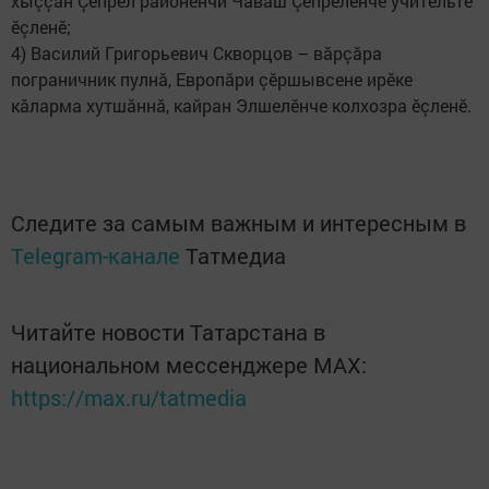
хыççăн Çӗпрел районӗнчи Чăваш Çӗпрелӗнче учительте
ӗçленӗ;
4) Василий Григорьевич Скворцов – вăрçăра
пограничник пулнă,​ Европăри çӗршывсене ирӗке
кăларма хутшăннă, кайран Элшелӗнче колхозра ӗçленӗ.
Следите за самым важным и интересным в
Telegram-канале
Татмедиа
Читайте новости Татарстана в
национальном мессенджере MАХ:
https://max.ru/tatmedia