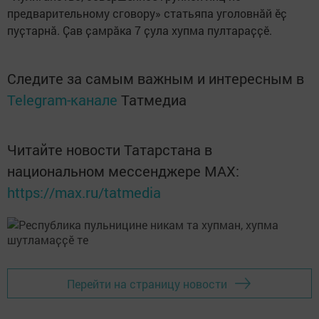
предварительному сговору» статьяпа уголовнӑй ӗҫ
пуҫтарнӑ. Ҫав ҫамрӑка 7 ҫула хупма пултараҫҫӗ.
Следите за самым важным и интересным в
Telegram-канале
Татмедиа
Читайте новости Татарстана в
национальном мессенджере MАХ:
https://max.ru/tatmedia
Перейти на страницу новости