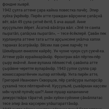
фондне хыврӗ.
1942 çулта аттене çара кайма повестка пачӗç. Эпир
хуйха ӳкрӗмӗр. Пирӗн атте граждан вăрçинче çапăçнă
вӗт, вăл 49 çула çитнӗ ӗнтӗ, 5 ача ашшӗ. Анне
куççульпех йӗрет. Ăсатнă вăхăтра вăл: «Эпӗ те санпа
пыратăп, çапăçма пыратăп», – тесе ӗсӗклерӗ. Çавăн пек
хурланупа аттене тата ытти арçынсене укăлча хапхи
таранах ăсатрăмăр. Вӗсем лав çине ларчӗç те
Шемӗршел еннелле кайрӗç. Ун чухне чукун çул çукчӗ-ха.
Аттене урăх кураймарăмăр. Фронтран вăл пӗртен-пӗр
çыру янăччӗ. Анне вулама пӗлместчӗ, çавăнпа атте
çырăвне черетпе вуларăмăр. 1943 çулхи çулла çар
комиссариатӗнчен хыпар илтӗмӗр. Унта пирӗн атте,
Григорий Иванович Скворцов, пӗр çапăçура хыпарсăр
çухалнă тесе пӗлтернӗччӗ. Куççульлӗ, çывăрман каçсем
мӗн чухлӗ пулчӗç-ши?! Анне пушар каланчинче
дежурствăра тăратчӗ, унăн хуйхи-суйхине çăмăллатас
тесе эпир ăна каçсерен улăштараттăмăр.