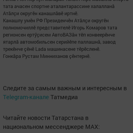
тата ачасен спортне аталантарассине халалланӑ
Атӑлҫи округӗн канашлӑвӗ иртнӗ.
Канашлу умӗн РФ Президенчӗн Атӑлҫи округӗн
полномочиллӗ представителӗ Игорь Комаров тата
регионсен ертӳҫисем АвтоВАЗӑн тӗп конвеерӗнче
ятарлӑ автомобильсен серийӗпе паллашнӑ, завод
трекӗнче ҫӗнӗ Lada машинасене тӗрӗсленӗ.
Гонкӑра Рустам Минниханов ҫӗнтернӗ.
Следите за самым важным и интересным в
Telegram-канале
Татмедиа
Читайте новости Татарстана в
национальном мессенджере MАХ: