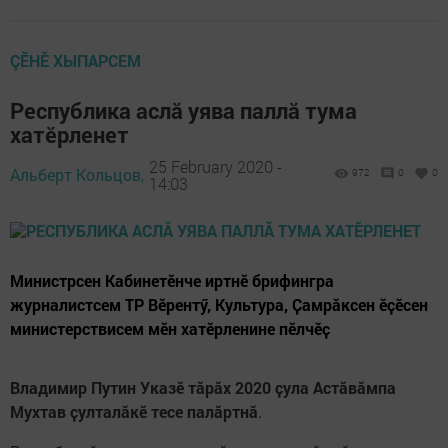
ÇӖНӖ ХЫПАРСЕМ
Республика аслӑ уява паллӑ тума
хатӗрленет
25 February 2020 -
Альберт Кольцов,
972
0
0
14:03
Министрсен Кабинетӗнче иртнӗ брифингра
журналистсем ТР Вӗрентӳ, Культура, Ҫамрӑксен ӗҫӗсен
министерствисем мӗн хатӗрленине пӗлчӗҫ
Владимир Путин Указӗ тӑрӑх 2020 ҫула Астӑвӑмпа
Мухтав ҫулталӑкӗ тесе палӑртнӑ
.