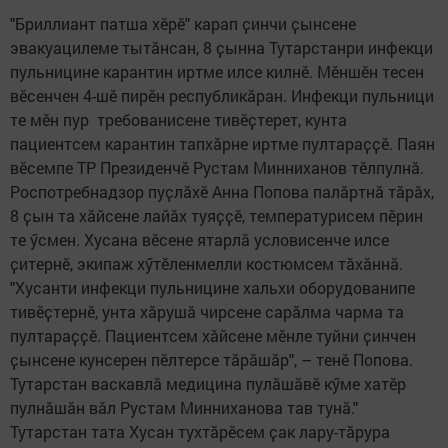
"Бриллиант патша хӗрӗ" карап ҫинчи ҫынсене
эвакуацилеме тытӑнсан, 8 ҫынна Тутарстанри инфекци
пульницине карантин иртме илсе килнӗ. Мӗншӗн тесен
вӗсенчен 4-шӗ пирӗн республикӑран. Инфекци пульници
те мӗн пур требованисене тивӗҫтерет, кунта
пациентсем карантин тапхӑрне иртме пултараҫҫӗ. Паян
вӗсемпе ТР Президенчӗ Рустам Минниханов тӗлпулнӑ.
Роспотребнадзор пуҫлӑхӗ Анна Попова палӑртнӑ тӑрӑх,
8 ҫын та хӑйсене лайӑх туяҫҫӗ, температурисем пӗрин
те ӳсмен. Хусана вӗсене ятарлӑ условисенче илсе
ҫитернӗ, экипаж хӳтӗленмелли костюмсем тӑхӑннӑ.
"Хусанти инфекци пульницине хальхи оборудованипе
тивӗҫтернӗ, унта хӑрушӑ чирсене сарӑлма чарма та
пултараҫҫӗ. Пациентсем хӑйсене мӗнле туйни ҫинчен
ҫынсене кунсерен пӗлтерсе тӑрӑшӑр", – тенӗ Попова.
Тутарстан васкавлӑ медицина пулӑшӑвӗ кӳме хатӗр
пулнӑшӑн вӑл Рустам Минниханова тав тунӑ."
Тутарстан тата Хусан тухтӑрӗсем ҫак лару-тӑрура