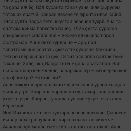
1942 çулта вăтам шкултан вӗренсе тухнă Галя аппана
та çара илчӗç. Вăл Хусанта тăнă чухне киле çырусем
тăтăшах яратчӗ. Кайран вӗсене те фронта илсе кайнă.
1943 çулта Ваççа тете шкултан вӗренсе тухрӗ. Ăна та
салтака кайма повестка пачӗç. 1925 çулта çуралнă
çамрăксем чылайăнччӗ – вӗсене ял-йышпа вăрçа
ăсатрăмăр. Анне питӗ хурланчӗ – ара, вăл
тăваттăмӗшне ăсатать-çке! Атте çухалчӗ, Михайла
тетерен пӗр хыпар та çук, 18-ти Галя аппа салтак тумӗ
тăхăнчӗ. Халӗ, акă, Ваççа тетене çара ăсататпăр. Вăл
пысăках мар кӗлеткеллӗ, начарккаскер – мӗнлерех пулӗ
ăна фронтра? Чăтайӗ-ши?!
Анне никрут юрри юрлакан яшсем ларнă урапа хыççăн
чылай утрӗ. Эпир ăна чарасшăн пултăмăр, вăл çаплах
утрӗ те утрӗ. Кайран тусанлă çул çине ӳкрӗ те татăлса
йӗрсе ячӗ.
Эпӗ Михайла тете пек тухтăра вӗренесшӗнччӗ. Çынсене
йывăр вăхăтра пулăшас, чиртен сыватас килетчӗ.
Анчах вăрçă манăн ӗмӗте йăлтах таптаса тăкрӗ. Анне