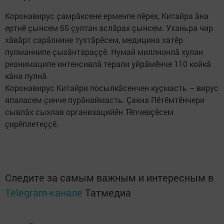
Коронавирус ҫамрӑксене ерменпе пӗрех, Китайра ӑна
ертнӗ ҫынсем 65 ҫултан аслӑрах ҫынсем. Уханьра чир
хӑвӑрт сарӑлнине тухтӑрӗсем, медицина хатӗр
пулманнипе ҫыхӑнтараҫҫӗ. Нумай миллионлӑ хулан
реанимаципе интенсивлӑ терапи уйрӑмӗнче 110 койкӑ
кӑна пулнӑ.
Коронавирус Китайри посылкӑсенчен куҫмасть – вирус
япаласем ҫинче пурӑнаймасть. Ҫакна Пӗтӗмтӗнчери
сывлăх сыхлав организацийӗн Тӗпчевҫӗсем
ҫирӗплетеҫҫӗ.
Следите за самым важным и интересным в
Telegram-канале
Татмедиа