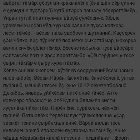
авăртаттăмăр, çӗрулми крахмалӗпе (ăна шăн çӗр çинче
е çуркунне пуçтарнă) хутăштарса пашалу пӗçереттӗмӗр.
Унран тутлă апат пулман вăрçă çулӗсенче. Хӗлле
уроксем хыççăн кӗл, хур-чăх каяшне пухса колхоза
леçеттӗмӗр – вӗсем паха удобрени шутланнă. Каçсерен
çăм чăлха, виç пӳрнеллӗ перчетке çыхаттăмăр, махорка
валли енчӗк çӗлеттӗмӗр. Вӗсене посылка туса вăрçăри
салтаксем патне ярса параттăмăр. «Çӗнтерӳшӗн!» тесе
çыраттăмăр е çыру хураттăмăр.
Хӗлле аннене окопсем, хӳтӗлев сооруженийӗсем чавма
илсе кайрӗç. Вӗсем Пăрăнтăк ялӗ патӗнче ӗçленӗ, унтах
пурăннă, мӗншӗн тесен ӗç кунӗ 10-12 сехете тăсăлнă.
Декабрь, январь уйăхӗсем питӗ сивӗ тăчӗç. Атте
колхозра тăрăшатчӗ, эпӗ Куля шăллăмпа килти
хуçалăха пăхаттăм. Пирӗн ӗне, сурăхсем, чăх-чӗп
пурччӗ. Патшалăха тӗрлӗ налук тӳлемеллеччӗ, «çар
заемӗ» тенине çырăнмаллаччӗ. Вăрçă валли тесе
килсерен хаклă япаласем пуçтарма тытăнчӗç. Анне
чăваш хӗрарăмӗн хаклă çипуçне – хушпăвне – фронт