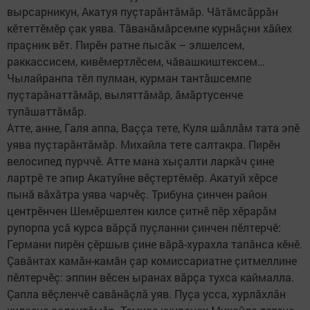
вырсарникун, Акатуя пуçтарăнтăмăр. Чăтăмсăррăн
кӗтеттӗмӗр çак уява. Тăванăмăрсемпе курнăçни хăйех
праçник вӗт. Пирӗн ратне пысăк – элшелсем,
раккассисем, кивӗмертлӗсем, чăвашкиштексем…
Чылайранпа тӗл пулман, курман тантăшсемпе
пуçтарăнаттăмăр, выляттăмăр, ăмăртусенче
тупăшаттăмăр.
Атте, анне, Галя аппа, Ваççа тете, Куля шăллăм тата эпӗ
уява пуçтарăнтăмăр. Михайла тете салтакра. Пирӗн
велосипед пурччӗ. Атте мана хыçалти ларкăч çине
лартрӗ те эпир Акатуйне вӗçтертӗмӗр. Акатуй хӗрсе
пынă вăхăтра уява чарчӗç. Трибуна çинчен район
центрӗнчен Шемӗршелтен килсе çитнӗ пӗр хӗрарăм
рупорпа усă курса вăрçă пуçланни çинчен пӗлтерчӗ:
Германи пирӗн çӗршыв çине вăрă-хурахла тапăнса кӗнӗ.
Çавăнтах камăн-камăн çар комиссариатне çитмеллине
пӗлтерчӗç: эппин вӗсен ыранах вăрçа тухса каймалла.
Çапла вӗçленчӗ савăнăçлă уяв. Пуçа усса, хурлăхлăн