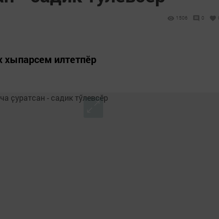
1506
0
х хыпарсем илтетпӗр