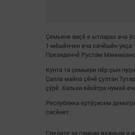
Ҫемьене виҫӗ е ытларах ача ӳс
1-мӗшӗнчен ача сачӗшӗн укҫа 
Президенчӗ Рустам Миннихано
Кунта та ҫемьери пӗр ҫын пуҫ
Ҫапла майпа ҫӗнӗ ҫултан Тута
ҫӳрӗ. Хальхи вӑхӑтра нумай а
Республика ертӳçисем демогра
сисӗнет.
Следите за самым важным и 