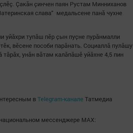
уҫлӗҫ. Ҫакӑн ҫинчен паян Рустам Минниханов
Материнская слава" медальсене панӑ чухне
и уйӑхри тупӑш пӗр ҫын пуҫне пурӑнмалли
тӗк, вӗсене пособи парӑнать. Социаллӑ пулӑшу
тӑрӑх, унӑн вӑтам калӑпӑшӗ уйӑхне 4,5 пин
интересным в
Telegram-канале
Татмедиа
в национальном мессенджере MАХ: