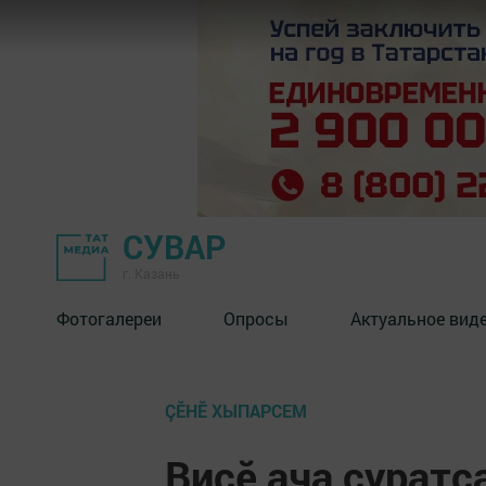
СУВАР
г. Казань
Фотогалереи
Опросы
Актуальное вид
ÇӖНӖ ХЫПАРСЕМ
Виҫӗ ача ҫуратс