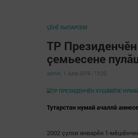
ÇӖНӖ ХЫПАРСЕМ
ТР Президенчӗн
ҫемьесене пулӑ
admin,
1 June 2019 - 13:20
Тутарстан нумай ачаллӑ аннес
2002 ҫулхи январӗн 1-мӗшӗнче