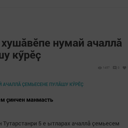
 хушӑвӗпе нумай ачаллӑ
шу кӳрӗҫ
1457
0
ем ҫинчен манмасть
н Тутарстанри 5 е ытларах ачаллӑ ҫемьесем