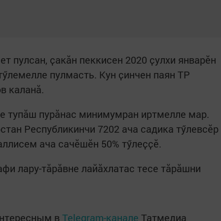
ет пулсан, ҫакӑн пеккисен 2020 ҫулхи январӗн
тӳлемелле пулмасть. Кун ҫинчен паян ТР
в каланӑ.
не тупӑш пурӑнас минимумран иртмелле мар.
рстан Республикинчи 7202 ача садика тӳлевсӗр
чаллисем ача сачӗшӗн 50% тӳлеҫҫӗ.
фи лару-тӑрӑвне лайӑхлатас тесе тӑрӑшни
интересным в
Telegram-канале
Татмедиа