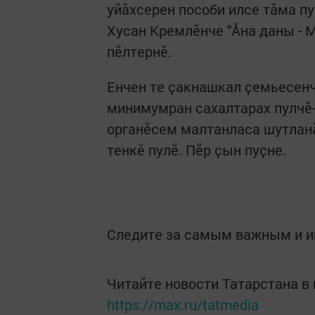
уйӑхсерен пособи илсе тӑма п
Хусан Кремлӗнче "Ӑна даны - 
пӗлтернӗ.
Енчен те ҫакнашкал ҫемьесенч
минимумран сахалтарах пулчӗ-
органӗсем малтанласа шутланӑ 
тенкӗ пулӗ. Пӗр ҫын пуҫне.
Следите за самым важным и 
Читайте новости Татарстана 
https://max.ru/tatmedia