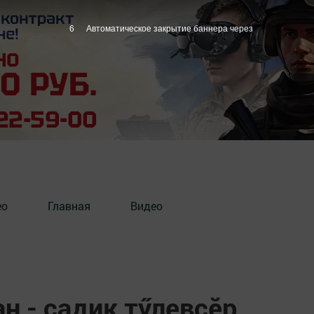
5
Автоматическое закрытие баннера через
ео
Главная
Видео
ан - садик тӳлевсӗр