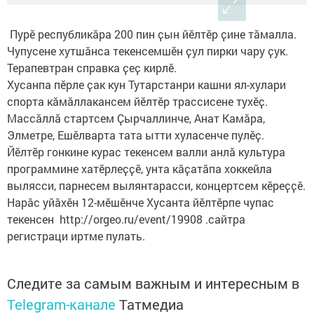
Пурӗ республикӑра 200 пин ҫын йӗлтӗр ҫине тӑмалла.
Чупусене хутшӑнса текенсемшӗн ҫул пирки чару ҫук.
Терапевтран справка ҫеҫ кирлӗ.
Хусанпа пӗрле ҫак кун Тутарстанри кашни ял-хулари
спорта кӑмӑллакансем йӗлтӗр трассисене тухӗҫ.
Массӑллӑ стартсем Ҫырчаллинче, Анат Камӑра,
Элметре, Ешӗлварта тата ытти хуласенче пулӗҫ.
Йӗлтӗр гонкине курас текенсем валли анлӑ культура
программине хатӗрлеҫҫӗ, унта кӑҫатӑпа хоккейла
вылясси, парнесем вылянтарасси, концертсем кӗреҫҫӗ.
Нарӑс уйӑхӗн 12-мӗшӗнче Хусанта йӗлтӗрпе чупас
текенсен http://orgeo.ru/event/19908 .сайтра
регистраци иртме пулать.
Следите за самым важным и интересным в
Telegram-канале
Татмедиа