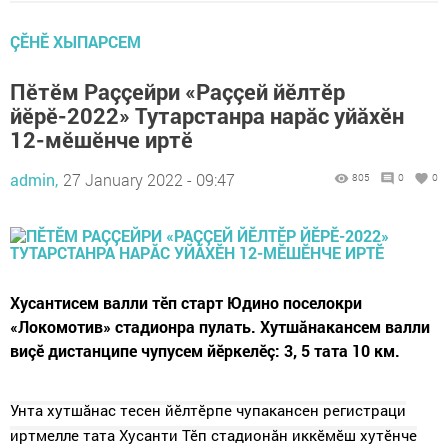
ÇӖНӖ ХЫПАРСЕМ
Пӗтӗм Раççейри «Раççей йӗлтӗр
йӗрӗ-2022» Тутарстанра нарăс уйăхӗн
12-мӗшӗнче иртӗ
admin,
27 January 2022 - 09:47
805
0
0
Хусантисем валли тӗп старт Юдино поселокри
«Локомотив» стадионра пулать. Хутшăнакансем валли
виçӗ дистанципе чупусем йӗркелӗç: 3, 5 тата 10 км.
Унта хутшăнас тесен йӗлтӗрпе чупакансен регистраци
иртмелле тата Хусанти Тӗп стадионăн иккӗмӗш хутӗнче