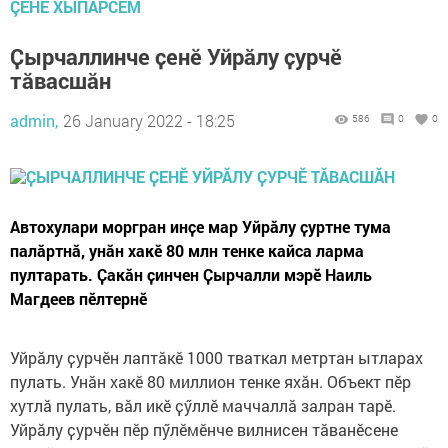
ÇӖНӖ ХЫПАРСЕМ
Ҫырчаллинче ҫенӗ Уйрӑлу ҫурчӗ
тӑвасшӑн
admin,
26 January 2022 - 18:25
586
0
0
Автохулари моргран инҫе мар Уйрӑлу ҫуртне тума
палӑртнӑ, унӑн хакӗ 80 млн тенке кайса ларма
пултарать. Ҫакӑн ҫинчен Ҫырчалли мэрӗ Наиль
Магдеев пӗлтернӗ
Уйрӑлу ҫурчӗн лаптӑкӗ 1000 тваткал метртан ытларах
пулать. Унӑн хакӗ 80 миллион тенке яхӑн. Объект пӗр
хутлӑ пулать, вӑл икӗ ҫӳллӗ маччаллӑ залран тарӗ.
Уйрӑлу ҫурчӗн пӗр пӳлӗмӗнче вилнисен тӑванӗсене