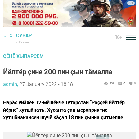
СУВАР
16+
г. Казань
ÇӖНӖ ХЫПАРСЕМ
Йӗлтӗр ҫине 200 пин ҫын тӑмалла
admin,
27 January 2022 - 18:18
539
0
0
Нарӑс уйӑхӗн 12-мӗшӗнче Тутарстан "Раҫҫей йӗлтӗр
йӗрне" хутшӑнать. Хусанта ҫак мероприятие
хутшӑнакансен шучӗ кӑҫал 18 пин ҫынна ҫитмелле