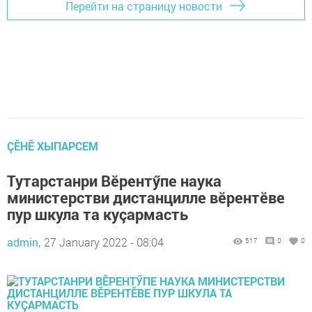
Перейти на страницу новости
ÇӖНӖ ХЫПАРСЕМ
Тутарстанри Вӗрентӳпе наука
министерстви дистанцилле вӗрентӗве
пур шкула та куçармасть
admin,
27 January 2022 - 08:04
517
0
0