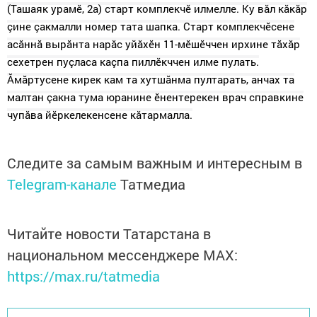
(Ташаяк урамӗ, 2а) старт комплекчӗ илмелле. Ку вăл кăкăр
çине çакмалли номер тата шапка. Старт комплекчӗсене
асăннă вырăнта нарăс уйăхӗн 11-мӗшӗччен ирхине тăхăр
сехетрен пуçласа каçпа пиллӗкччен илме пулать.
Ăмăртусене кирек кам та хутшăнма пултарать, анчах та
малтан çакна тума юранине ӗнентерекен врач справкине
чупăва йӗркелекенсене кăтармалла.
Следите за самым важным и интересным в
Telegram-канале
Татмедиа
Читайте новости Татарстана в
национальном мессенджере MАХ:
https://max.ru/tatmedia