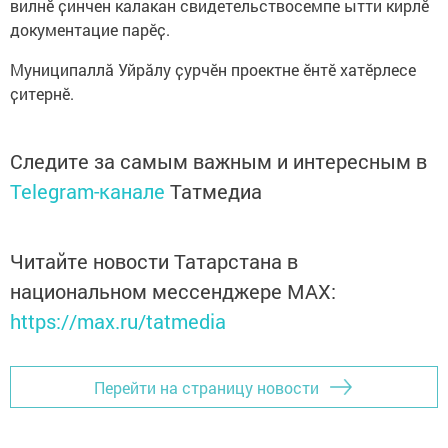
вилнӗ ҫинчен калакан свидетельствосемпе ытти кирлӗ
документацие парӗҫ.
Муниципаллӑ Уйрӑлу ҫурчӗн проектне ӗнтӗ хатӗрлесе
ҫитернӗ.
Следите за самым важным и интересным в
Telegram-канале
Татмедиа
Читайте новости Татарстана в
национальном мессенджере MАХ:
https://max.ru/tatmedia
Перейти на страницу новости