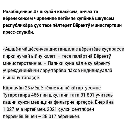
Разобщенире 47 шкулăн класӗсем, анчах та
вӗренекенсем чирленипе пӗтӗмпе хупăннă шкулсем
республикăра çук тесе пӗлтерет Вӗрентӳ министертвин
пресс-служби.
«Ашшӗ-амăшӗсенчен дистанцилле вӗрентӗве куçарасси
пирки нумай ыйиу килет, – тесе палăртнă Вӗрентӳ
министерствинче. – Паянхи куна вăл е ку вӗрентӳ
учрежденийӗнчи лару-тăрăва пăхса индивидуаллă
йышăну тăваççӗ.
Кăрлачăн 25-мӗшӗ тӗлне килнӗ кăтартусемпе,
Тутарстанра 466 пин шкул ачи тата 31 801 учитель
кашни кунхи медицина фильтрне иртеççӗ. Ӗнер ăна
1 027
ача иртеймен,
2021
çулхи сентябрӗн
пӗрремӗшӗнчен –
35 017
вӗренекен.