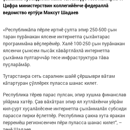
Цифра министерствин коллегийӗнче федераллӑ
ведомство ертӳҫи Максут Шадаев
«Республикӑпа пӗрле иртнӗ ҫулта эпир 250-500 ҫын
таран пурӑнакан ялсене интернетпа ҫыхӑнтарас
программӑна вӗҫлерӗмӗр. Халӗ 100-250 ҫын пурӑнакан
ялсенчи ҫынсем пысӑк хӑвӑртлӑхлӑ интернетпа
ҫыхӑнма пултарччӑр тесе инфраструктура тӑва
пуҫларӑмӑр.
Тутарстанра сеть саралнин шайӗ ҫӗршыври вӑтам
кӑтартуран ҫӳллӗрех пуласса шанас килет.
Республика тӗрев парас пулсан, эпир хушма финанслав
уйӑрма хатӗр. Ҫав вӑхӑтрах эпир ял хутлӑхӗнчи уйрӑм
кил-ҫурт хуҫалӑхӗсене интернетпа ҫыхӑнмалӑх субсиди
парасси пирки ӗҫлетпӗр. Республика ҫакна хута яракан
перремӗш регионсенчен пӗри пуласса шанас килет", –
тенӗ Шадаев.