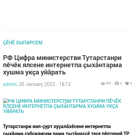
ÇӖНӖ ХЫПАРСЕМ
РФ Цифра министерстви Тутарстанри
пӗчӗк ялсене интернетпа ҫыхӑнтарма
хушма укҫа уйӑрать
admin,
26 January 2022 - 18:12
557
0
0
Тутарстанри кил-ҫурт хуҫалӑхӗсене интернетпа
ҫыхӑнма субсидисем пама тытӑнаҫҫӗ тесе пӗлтернӗ ТР