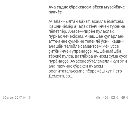
Ача садне çÿрекенсем вĕçев музейĕнче
пулчĕç
Ачалăх - ылтăн вăхăт, асамлă ĕмĕтсем.
Кашнийĕмĕр ачалăх тĕнчинчен тухнине
пĕлетпĕр. Ачасем-пирĕн пуласлăх,
пурнăç чечекĕсем. Ачашшăн çупăрлани,
атте-анне çумĕнче телейлĕ ÿсни, кашни
ачашăн телейлĕ самантсем мĕн ÿссе
çитĕниччен упранаççĕ. Ашшĕ-амăшĕн
тĕрекĕ пулса, ватлăхра ачисем сума суса
пурăнаççĕ. Ачасене хÿтĕлемелли кун Упи
ача пахчине çÿрекен ачасем
воспитательсемпе пĕрремĕш хут Петр
Дементьев...
05 июня 2017, 04:15
1459
0
0