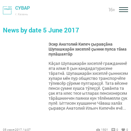
СУВАР
16+
г. Казань
News by date 5 June 2017
Эсир Анатолий Кипеч çыравçăна
Шупашкарăн хисеплӗ çынни пулса тăма
пулăшаятăр
Кăçал Шупашкарăн хисеплӗ гражданинӗ
ята илме 8 çын кандидатурисене
тăратнă. Шупашкарăн хисеплӗ çыннисем
хулари мӗн пур общество транспорчӗпе
тӳлевсӗр çӳреме пултараççӗ. Тата вӗсене
пенси çумне хушса тӳлеççӗ. Çавăнпа та
çак ята илес тесе ытларах пенсионерсем
тăрăшнинчен паянхи кун тӗлӗнмелли çук
пулӗ. Ыттисен хушшинче Чăваш халăх
çыравçи Анатолий Ильич Кипечӗн ячӗ...
05 июня 2017, 14:07
1501
0
0