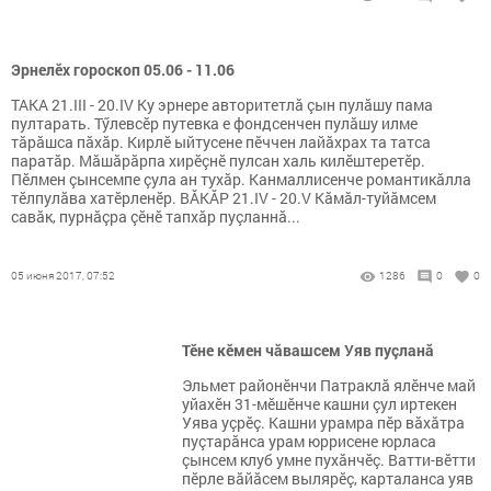
Эрнелӗх гороскоп 05.06 - 11.06
ТАКА 21.III - 20.IV Ку эрнере авторитетлă çын пулăшу пама
пултарать. Тӳлевсӗр путевка е фондсенчен пулăшу илме
тăрăшса пăхăр. Кирлӗ ыйтусене пӗччен лайăхрах та татса
паратăр. Мăшăрăрпа хирӗçнӗ пулсан халь килӗштеретӗр.
Пӗлмен çынсемпе çула ан тухăр. Канмаллисенче романтикăлла
тӗлпулăва хатӗрленӗр. ВĂКĂР 21.IV - 20.V Кăмăл-туйăмсем
савăк, пурнăçра çӗнӗ тапхăр пуçланнă...
05 июня 2017, 07:52
1286
0
0
Тӗне кӗмен чăвашсем Уяв пуçланă
Эльмет районĕнчи Патраклă ялĕнче май
уйахĕн 31-мĕшĕнче кашни çул иртекен
Уява уçрĕç. Кашни урамра пĕр вăхăтра
пуçтарăнса урам юррисене юрласа
çынсем клуб умне пухăнчĕç. Ватти-вĕтти
пĕрле вăйăсем вылярĕç, карталанса уяв