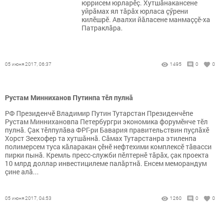
юррисем юрларĕç. Хутшăнакансене
уйрăмах ял тăрăх юрласа çӳрени
килĕшрĕ. Авалхи йăласене манмаççӗ-ха
Патраклăра.
05 июня 2017, 06:37
1495
0
0
Рустам Минниханов Путинпа тĕл пулнă
РФ Президенчĕ Владимир Путин Тутарстан Президенчĕпе
Рустам Миннихановпа Петербургри экономика форумĕнче тĕл
пулнă. Çак тĕлпулăва ФРГ-ри Бавария правительствин пуçлăхĕ
Хорст Зеехофер та хутшăннă. Сăмах Тутарстанра этиленпа
полимерсем туса кăларакан çĕнĕ нефтехими комплексĕ тăвасси
пирки пынă. Кремль пресс-служби пĕлтернĕ тăрăх, çак проекта
10 млрд доллар инвестицилеме палăртнă. Енсем меморандум
çине алă...
05 июня 2017, 04:53
1260
0
0