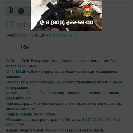
Телефон АО «ТАТМЕДИА»:
(843) 222 09 84
16+
© 2011 - 2026. Республиканская газета на чувашском языке. Все
права защищены.
© ТАТМЕДИА. Все материалы, размещенные на сайте, защищены
законом.
Перепечатка, воспроизведение и распространение в любом объеме
информации,
размещенной на сайте, возможна только с письменного согласия
редакций СМИ.
При поддержке Республиканского агентства по печати и массовым
коммуникациям.
Наименование СМИ: «Сувар»
№ свидетельства о регистрации СМИ, дата: ЭЛ № ФС 77 - 67940 от
06.12.2016
выдано Федеральной службой по надзору в сфере связи,