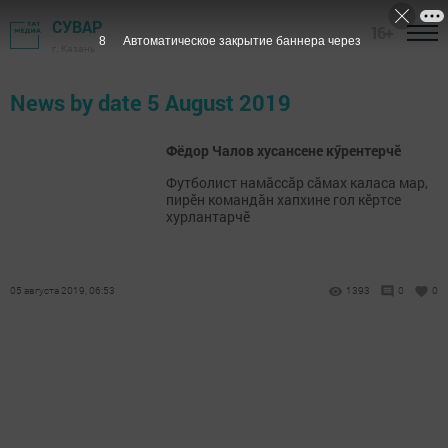
СУВАР
16+
8
Автоматическое закрытие баннера через
г. Казань
News by date 5 August 2019
Фёдор Чалов хусансене кӳрентерчӗ
Футболист намӑссӑр сӑмах каласа мар,
пирӗн командӑн хапхине гол кӗртсе
хурлантарчӗ
05 августа 2019, 06:53
1393
0
0