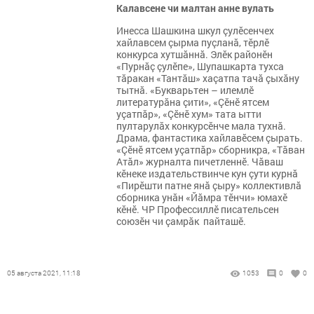
Калавсене чи малтан анне вулать
Инесса Шашкина шкул çулӗсенчех
хайлавсем çырма пуçланă, тӗрлӗ
конкурса хутшăннă. Элӗк районӗн
«Пурнăç çулӗпе», Шупашкарта тухса
тăракан «Тантăш» хаçатпа тачă çыхăну
тытнă. «Букварьтен – илемлӗ
литературăна çити», «Çӗнӗ ятсем
уçатпăр», «Çӗнӗ хум» тата ытти
пултарулăх конкурсӗнче мала тухнă.
Драма, фантастика хайлавӗсем çырать.
«Çӗнӗ ятсем уçатпăр» сборникра, «Тăван
Атăл» журналта пичетленнӗ. Чăваш
кӗнеке издательствинче кун çути курнă
«Пирӗшти патне янă çыру» коллективлă
сборника унăн «Йăмра тӗнчи» юмахӗ
кӗнӗ. ЧР Профессиллӗ писательсен
союзӗн чи çамрăк пайташӗ.
05 августа 2021, 11:18
1053
0
0