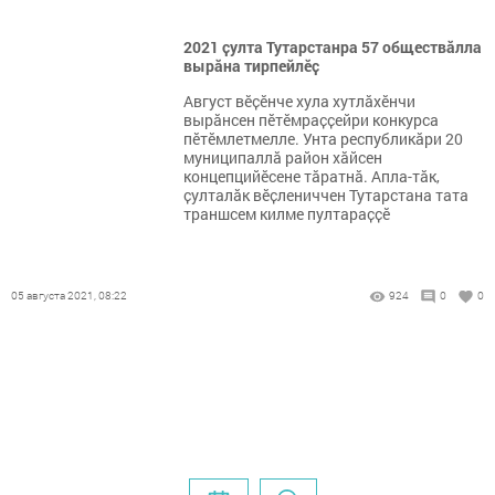
2021 ҫулта Тутарстанра 57 обществăлла
вырӑна тирпейлӗҫ
Август вӗҫӗнче хула хутлӑхӗнчи
вырӑнсен пӗтӗмраҫҫейри конкурса
пӗтӗмлетмелле. Унта республикӑри 20
муниципаллӑ район хӑйсен
концепцийӗсене тӑратнӑ. Апла-тӑк,
ҫулталӑк вӗҫлениччен Тутарстана тата
траншсем килме пултараҫҫӗ
05 августа 2021, 08:22
924
0
0