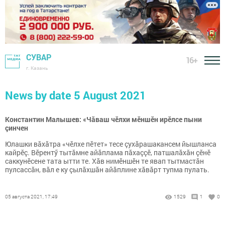
СУВАР
16+
г. Казань
News by date 5 August 2021
Константин Малышев: «Чăваш чӗлхи мӗншӗн ирӗлсе пыни
çинчен
Юлашки вăхăтра «чӗлхе пӗтет» тесе çухăрашакансем йышланса
кайрӗç. Вӗрентӳ тытăмне айăплама пăхаççӗ, патшалăхăн çӗнӗ
саккунӗсене тата ытти те. Хăв нимӗншӗн те явап тытмастăн
пулсассăн, вăл е ку çылăхшăн айăплине хăвăрт тупма пулать.
05 августа 2021, 17:49
1529
1
0