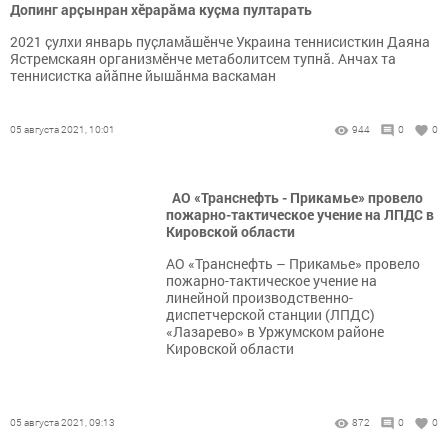
Допинг арҫынран хӗрарӑма куҫма пултарать
2021 ҫулхи январь пуҫламӑшӗнче Украина теннисисткин Даяна
Ястремскаян организмӗнче метаболитсем тупнӑ. Анчах та
теннисистка айӑпне йышӑнма васкаман
05 августа 2021, 10:01
944
0
0
АО «Транснефть - Прикамье» провело
пожарно-тактическое учение на ЛПДС в
Кировской области
АО «Транснефть – Прикамье» провело
пожарно-тактическое учение на
линейной производственно-
диспетчерской станции (ЛПДС)
«Лазарево» в Уржумском районе
Кировской области
05 августа 2021, 09:13
872
0
0