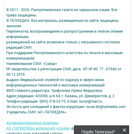
© 2011 - 2026. Республиканская газета на чувашском языке. Все
права защищены.
© ТАТМЕДИА. Все материалы, размещенные на сайте, защищены
законом.
Перепечатка, воспроизведение и распространение в любом объеме
информации,
размещенной на сайте, возможна только с письменного согласия
редакций СМИ.
При поддержке Республиканского агентства по печати и массовым
коммуникациям.
Наименование СМИ: «Сувар»
№ свидетельства о регистрации СМИ, дата: ЭЛ № ФС 77 - 67940 от
06.12.2016
выдано Федеральной службой по надзору в сфере связи,
информационных технологий и массовых коммуникаций
ФИО главного редактора: Трифонова Ирина Федоровна
Адрес редакции: 420066, а/я 64, г. Казань, ул. Декабристов, д. 2
Телефон редакции: (843) 518-33-75; E-mail: suvar@mail.ru
Эл.почта для сообщений о фактах коррупции: suvar.dir@tatmedia.com
Учредитель СМИ: АО «ТАТМЕДИА»
Антикоррупционная политика
АО «ТАТМЕДИА» использует «cookie»
для персонализации сервисов и
Пирӗн Телеграм?
удобства пользователей сайтом.