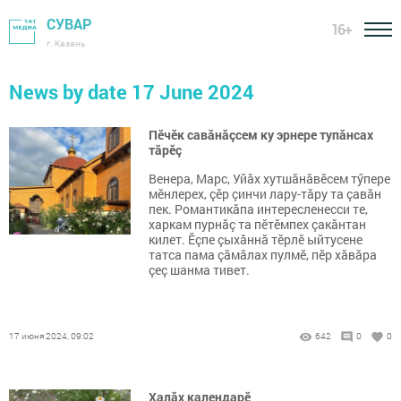
СУВАР
16+
г. Казань
News by date 17 June 2024
Пӗчӗк савăнăçсем ку эрнере тупăнсах
тăрӗç
Венера, Марс, Уйăх хутшăнăвӗсем тӳпере
мӗнлерех, çӗр çинчи лару-тăру та çавăн
пек. Романтикăпа интересленесси те,
харкам пурнăç та пӗтӗмпех çакăнтан
килет. Ӗçпе çыхăннă тӗрлӗ ыйтусене
татса пама çăмăлах пулмӗ, пӗр хăвăра
çеç шанма тивет.
17 июня 2024, 09:02
642
0
0
Халăх календарĕ