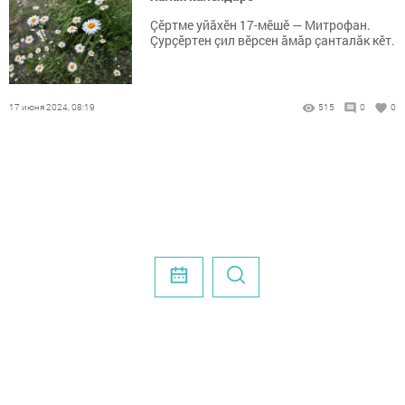
Çӗртме уйăхӗн 17-мӗшӗ — Митрофан.
Çурçӗртен çил вӗрсен ăмăр çанталăк кӗт.
17 июня 2024, 08:19
515
0
0