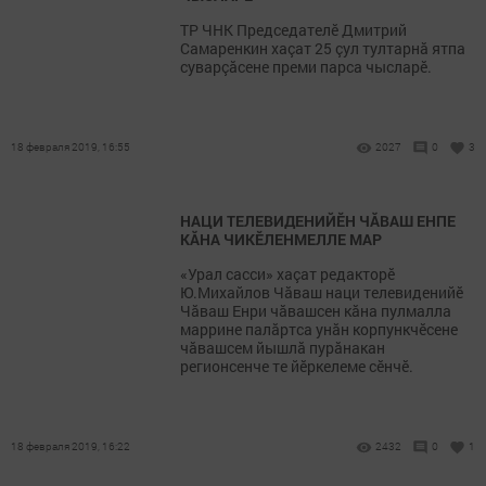
ТР ЧНК Председателӗ Дмитрий
Самаренкин хаçат 25 çул тултарнă ятпа
суварçăсене преми парса чысларӗ.
18 февраля 2019, 16:55
2027
0
3
НАЦИ ТЕЛЕВИДЕНИЙӖН ЧĂВАШ ЕНПЕ
КĂНА ЧИКӖЛЕНМЕЛЛЕ МАР
«Урал сасси» хаçат редакторӗ
Ю.Михайлов Чăваш наци телевиденийӗ
Чăваш Енри чăвашсен кăна пулмалла
маррине палăртса унăн корпункчӗсене
чăвашсем йышлă пурăнакан
регионсенче те йӗркелеме сӗнчӗ.
18 февраля 2019, 16:22
2432
0
1