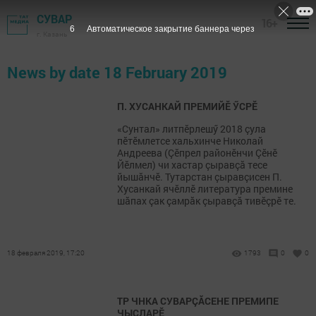
СУВАР
16+
6
Автоматическое закрытие баннера через
г. Казань
News by date 18 February 2019
П. ХУСАНКАЙ ПРЕМИЙӖ ӲСРӖ
«Сунтал» литпӗрлешӳ 2018 çула
пӗтӗмлетсе хальхинче Николай
Андреева (Çӗпрел районӗнчи Çӗнӗ
Йӗлмел) чи хастар çыравçă тесе
йышăнчӗ. Тутарстан çыравçисен П.
Хусанкай ячӗллӗ литература премине
шăпах çак çамрăк çыравçă тивӗçрӗ те.
18 февраля 2019, 17:20
1793
0
0
ТР ЧНКА СУВАРÇĂСЕНЕ ПРЕМИПЕ
ЧЫСЛАРӖ