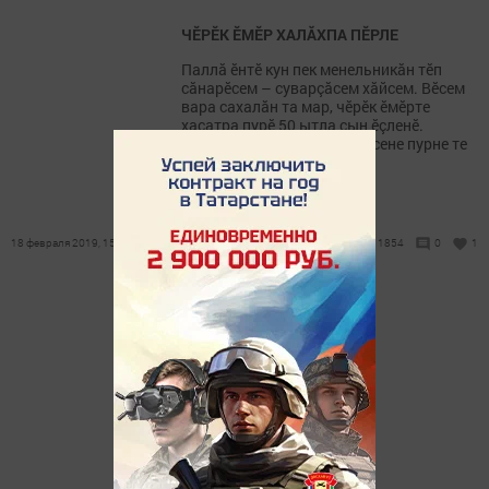
ЧӖРӖК ӖМӖР ХАЛĂХПА ПӖРЛЕ
Паллă ӗнтӗ кун пек менельникăн тӗп
сăнарӗсем – суварçăсем хăйсем. Вӗсем
вара сахалăн та мар, чӗрӗк ӗмӗрте
хаçатра пурӗ 50 ытла çын ӗçленӗ.
«Сувар» сотрудникӗ пулнисене пурне те
уява чӗннӗччӗ.
18 февраля 2019, 15:10
1854
0
1