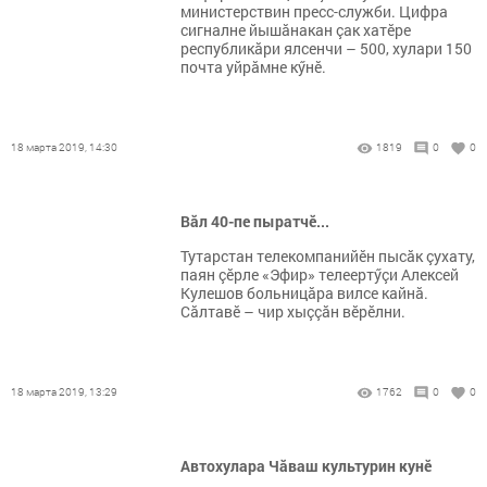
министерствин пресс-служби. Цифра
сигналне йышăнакан çак хатӗре
республикăри ялсенчи – 500, хулари 150
почта уйрăмне кӳнӗ.
18 марта 2019, 14:30
1819
0
0
Вăл 40-пе пыратчӗ...
Тутарстан телекомпанийӗн пысăк çухату,
паян çӗрле «Эфир» телеертӳçи Алексей
Кулешов больницăра вилсе кайнă.
Сăлтавӗ – чир хыççăн вӗрӗлни.
18 марта 2019, 13:29
1762
0
0
Автохулара Чăваш культурин кунӗ