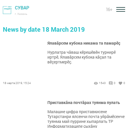
СУВАР
16+
г. Казань
News by date 18 March 2019
Ялавăрсем кубока никама та памарӗç
Нурлатра чăваш кӗрешӗвӗн турнирӗ
иртрӗ, Ялавăрсем кубока кăçал та
вӗçертмерӗç.
18 марта 2019, 15:24
1543
0
0
Приставкăна почтăрах туянма пулать
Малашне цифра приставкисене
Тутарстанри ялсенчи почта уйрăмӗсенче
туянма май пуррине хыпарлать ТР
Информатизаципе çыхăну