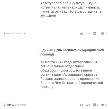
Автохулара Чăваш культурин кунӗ
иртрӗ. Халăх лайăх концерт курнисӗр
пуçне, йӳçӗтнӗ купăста дегустацине те
хутшăнчӗ.
18 марта 2019, 11:54
1516
0
0
Единый День бесплатной юридической
помощи
19 марта 2019 года Татарстанским
региональным отделением
Общероссийской общественной
организации «Ассоциация юристов
России» запланировано проведение
Единого Дня бесплатной юридической
помощи.
18 марта 2019, 10:01
1939
0
0