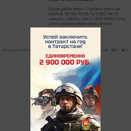
Хусан çийӗн паян « Стрижи» пилотаж
ушкăнӗ, Ту-160, Ту-95, Ту-22МЗ, Як-12,
«Ансат», «Ми-8», «Ан-2», Bell-206B3 тата
ытти самолетсемпе вертолетсем
вӗçеççӗ.
25 июля 2020, 09:19
1496
0
0