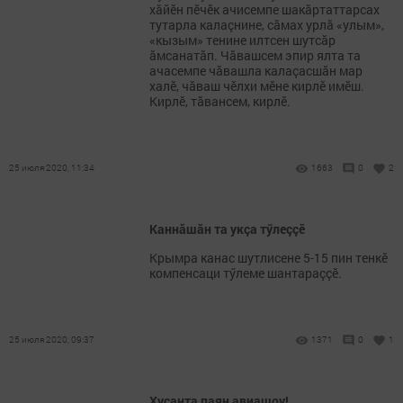
хăйӗн пӗчӗк ачисемпе шакăртаттарсах
тутарла калаçнине, сăмах урлă «улым»,
«кызым» тенине илтсен шутсăр
ăмсанатăп. Чăвашсем эпир ялта та
ачасемпе чăвашла калаçасшăн мар
халӗ, чăваш чӗлхи мӗне кирлӗ имӗш.
Кирлӗ, тăвансем, кирлӗ.
25 июля 2020, 11:34
1663
0
2
Каннăшăн та укçа тӳлеççӗ
Крымра канас шутлисене 5-15 пин тенкӗ
компенсаци тӳлеме шантараççӗ.
25 июля 2020, 09:37
1371
0
1
Хусанта паян авиашоу!