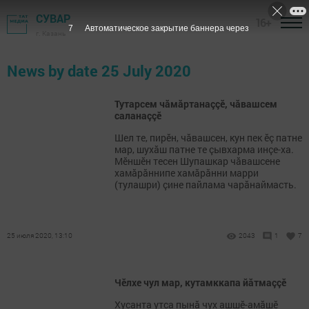
СУВАР
16+
7
Автоматическое закрытие баннера через
г. Казань
News by date 25 July 2020
Тутарсем чăмăртанаççӗ, чăвашсем
саланаççӗ
Шел те, пирӗн, чăвашсен, кун пек ӗç патне
мар, шухăш патне те çывхарма инçе-ха.
Мӗншӗн тесен Шупашкар чăвашсене
хамăрăннипе хамăрăнни марри
(тулашри) çине пайлама чарăнаймасть.
25 июля 2020, 13:10
2043
1
7
Чӗлхе чул мар, кутамккапа йăтмаççӗ
Хусанта утса пынă чух ашшӗ-амăшӗ