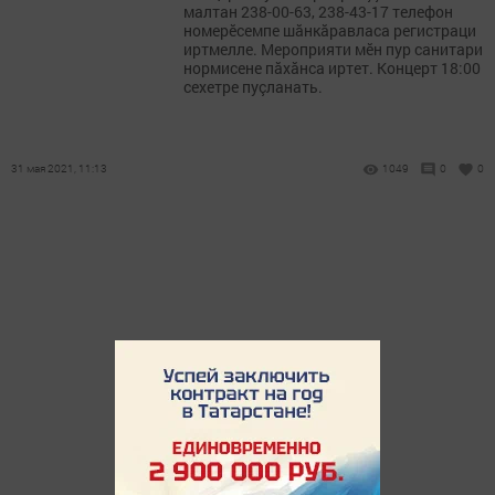
малтан 238-00-63, 238-43-17 телефон
номерӗсемпе шăнкăравласа регистраци
иртмелле. Мероприяти мӗн пур санитари
нормисене пăхăнса иртет. Концерт 18:00
сехетре пуçланать.
31 мая 2021, 11:13
1049
0
0