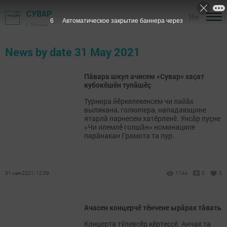
СУВАР
16+
6
Автоматическое закрытие баннера через
г. Казань
News by date 31 May 2021
Пăвара шкул ачисем «Сувар» хаçат
кубокӗшӗн тупăшӗç
Турнира йӗркелекенсем чи лайăх
вылякана, голкипера, нападающине
ятарлă парнесем хатӗрленӗ. Унсăр пуçне
«Чи илемлӗ голшăн» номинаципе
парăнакан Грамота та пур.
31 мая 2021, 12:39
1144
0
0
Ачасен концерчӗ тӗнчене ырăрах тăвать
Концерта тӳлевсӗр кӗртеççӗ. Анчах та