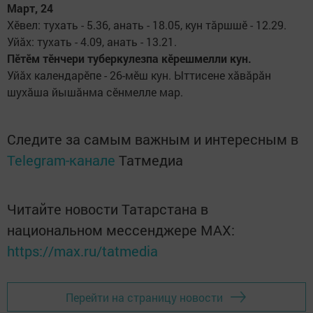
Март, 24
Хӗвел: тухать - 5.36, анать - 18.05, кун тăршшӗ - 12.29.
Уйăх: тухать - 4.09, анать - 13.21.
Пӗтӗм тӗнчери туберкулезпа кӗрешмелли кун.
Уйăх календарӗпе - 26-мӗш кун. Ыттисене хăвăрăн
шухăша йышăнма сӗнмелле мар.
Следите за самым важным и интересным в
Telegram-канале
Татмедиа
Читайте новости Татарстана в
национальном мессенджере MАХ:
https://max.ru/tatmedia
Перейти на страницу новости