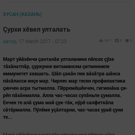
ХУСАН (КАЗАНЬ)
Çурхи хӗвел улталать
автор,
17 March 2017 - 07:23
1411
0
0
Март уйăхӗнчи çанталăк улталанине пӗлсех çӳхе
тăхăнатпăр, çуркунне витаминсем çитменнипе
иммунитет хавшать. Шăп çакăн пек вăхăтра шăнса
пăсăласси инçе мар. Чирлес мар тесен профилактика
çинчен асра тытмалла. Пӗрремӗшӗнчен, гигиенăна çи­
рӗп пăхăнмалла. Алла час-часах супăньпе çумалла.
Енчен те алă çу­ма май çук-тăк, нӳрӗ салфеткăпа
сăтăрмалла. Пӳлӗме уçăлтарни, час-часах урай çуни
те...
Март уйăхӗнчи çанталăк улталанине пӗлсех çӳхе