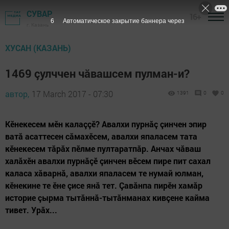
СУВАР
16+
5
Автоматическое закрытие баннера через
г. Казань
ХУСАН (КАЗАНЬ)
1469 çулччен чăвашсем пулман-и?
автор,
17 March 2017 - 07:30
1391
0
0
Кӗнекесем мӗн калаççӗ? Авалхи пурнăç çинчен эпир
ватă асаттесен сăмахӗсем, авалхи япаласем тата
кӗнекесем тăрăх пӗлме пултаратпăр. Анчах чăваш
халăхӗн авалхи пурнăçӗ çинчен вӗсем пире пит сахал
каласа хăварнă, авалхи япаласем те нумай юлман,
кӗнекине те ӗне çисе янă тет. Çавăнпа пирӗн хамăр
историе çырма тытăннă-тытăнманах кивçене кайма
тивет. Урăх...