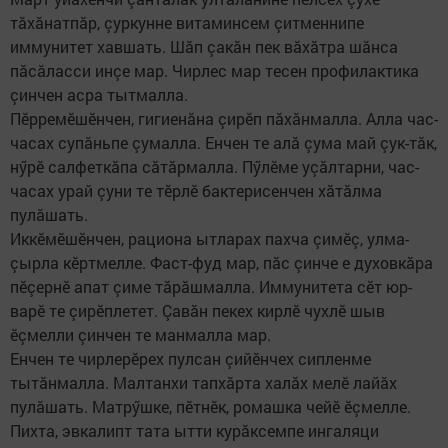
тăхăнатпăр, çуркунне витаминсем çитменнипе
иммунитет хавшать. Шăп çакăн пек вăхăтра шăнса
пăсăласси инçе мар. Чирлес мар тесен профилактика
çинчен асра тытмалла.
Пӗрремӗшӗнчен, гигиенăна çи­рӗп пăхăнмалла. Алла час-
часах супăньпе çумалла. Енчен те алă çу­ма май çук-тăк,
нӳрӗ салфеткăпа сăтăрмалла. Пӳлӗме уçăлтарни, час-
часах урай çуни те тӗрлӗ бакте­рисенчен хăтăлма
пулăшать.
Иккӗмӗшӗнчен, рациона ытларах пахча çимӗç, улма-
çырла кӗртмелле. Фаст-фуд мар, пăс çинче е духовкăра
пӗçернӗ апат çиме тăрăшмалла. Иммунитета сӗт юр-
варӗ те çирӗплетет. Çавăн пекех кирлӗ чухлӗ шыв
ӗçмелли çинчен те манмалла мар.
Енчен те чирлерӗрех пулсан çийӗнчех сипленме
тытăнмалла. Малтанхи тапхăрта халăх мелӗ лайăх
пулăшать. Матрӳшке, пӗтнӗк, ромашка чейӗ ӗçмелле.
Пихта, эвкалипт тата ытти курăксемпе ингаляци