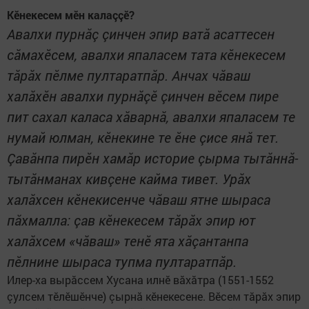
Кӗнекесем мӗн калаççӗ?
Авалхи пурнăç çинчен эпир ватă асаттесен
сăмахӗсем, авалхи япаласем тата кӗнекесем
тăрăх пӗлме пултаратпăр. Анчах чăваш
халăхӗн авалхи пурнăçӗ çинчен вӗсем пире
пит сахал каласа хăварнă, авалхи япаласем те
нумай юлман, кӗнекине те ӗне çисе янă тет.
Çавăнпа пирӗн хамăр историе çырма тытăннă-
тытăнманах кивçене кайма тивет. Урăх
халăхсен кӗнекисенче чăваш ятне шыраса
пăхмалла: çав кӗнекесем тăрăх эпир ют
халăхсем «чăваш» тенӗ ята хăçантанпа
пӗлнине шыраса тупма пултаратпăр.
Илер-ха вырăссем Хусана илнӗ вă­хăтра (1551-1552
çулсем тӗлӗшӗнче) çырнă кӗнекесене. Вӗсем тăрăх эпир