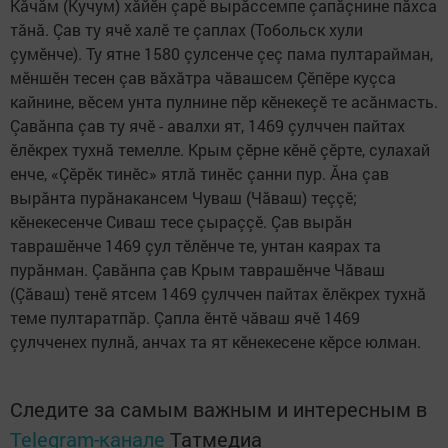
Кăчăм (Кучум) хăйӗн çарӗ вырăссемпе çапăçнине пăхса
тăнă. Çав ту ячӗ халӗ те çаплах (Тобольск хули
çумӗнче). Ту ятне 1580 çулсенче çеç пама пултарайман,
мӗншӗн тесен çав вăхăтра чăвашсем Çӗпӗре куçса
кайнине, вӗсем унта пулнине пӗр кӗнекеçӗ те асăнмасть.
Çавăнпа çав ту ячӗ - авалхи ят, 1469 çулччен пайтах
ӗлӗкрех тухнă темелле. Крым çӗрне кӗнӗ çӗрте, сулахай
енче, «Çӗрӗк тинӗс» ятлă тинӗс çанни пур. Ăна çав
вырăнта пурăнакансем Чуваш (Чăваш) теççӗ;
кӗнекесенче Сиваш тесе çыраççӗ. Çав вырăн
таврашӗнче 1469 çул тӗлӗнче те, унтан каярах та
пурăнман. Çавăнпа çав Крым таврашӗнче Чăваш
(Çăваш) тенӗ ятсем 1469 çулччен пайтах ӗлӗкрех тухнă
теме пултаратпăр. Çапла ӗнтӗ чăваш ячӗ 1469
çулчченех пулнă, анчах та ят кӗнекесене кӗрсе юлман.
Следите за самым важным и интересным в
Telegram-канале
Татмедиа