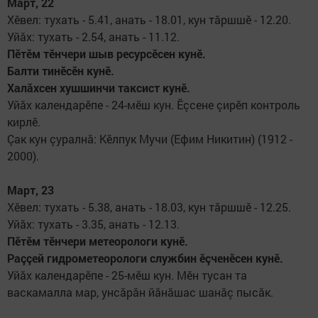
Март, 22
Хӗвел: тухать - 5.41, анать - 18.01, кун тăршшӗ - 12.20.
Уйăх: тухать - 2.54, анать - 11.12.
Пӗтӗм тӗнчери шыв ресур­сӗсен кунӗ.
Балти тинӗсӗн кунӗ.
Халăхсен хушшинчи так­сист кунӗ.
Уйăх календарӗпе - 24-мӗш кун. Ӗçсене çирӗп контроль
кирлӗ.
Çак кун çуралнă: Кӗлпук Мучи (Ефим Никитин) (1912 -
2000).
Март, 23
Хӗвел: тухать - 5.38, анать - 18.03, кун тăршшӗ - 12.25.
Уйăх: тухать - 3.35, анать - 12.13.
Пӗтӗм тӗнчери метеорологи кунӗ.
Раççей гидрометеорологи службин ӗçченӗсен кунӗ.
Уйăх календарӗпе - 25-мӗш кун. Мӗн тусан та
васкамалла мар, унсăрăн йăнăшас шанăç пысăк.