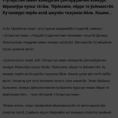
йӗркелӳçи пулса тăтăм. Тӗрӗссипе, пӗрре те ӳкӗнместӗп.
Ку конкурс пирӗн аслă шкулăн тахçанхи йăли. Кашни...
Атăл тăрăхӗнчи спорт тата туризм академийӗн студенчӗ, гимнаст,
«Тутарстан пики», «Раççей студенчествин чиперкки» титуллă Диляра
Ялалтынова «Академи пики» конкурс хатӗрлет. Вăл мартăн 22-мӗшӗнче
Хусан хулинче иртет.
«Çапла пулса тухрӗ: эпӗ «Тутарстан пики» конкурсăн çӗнтерӳçинчен
конкурс йӗркелӳçи пулса тăтăм. Тӗрӗссипе, пӗрре те ӳкӗнместӗп. Ку
конкурс пирӗн аслă шкулăн тахçанхи йăли. Кашни çулах вăл питӗ лайăх
иртет. Анчах ку çул тата хитререх пулать тесе шанатăп. Эпир тăрăшса
ӗçленине, конкурс финалисткисем пулăшнине кура кун пирки пӗрре те
иккӗленместӗп», - тесе пӗлтерчӗ «Тутарстан пики».
Тӗпрен илсен, спорт профилӗпе вӗренмесессӗн те кунти кашни хӗр
спортпа туслă. Çавăнпа кăçал пӗрремӗш хут конкурса спортпа çыхăннă