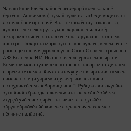
Чăваш Енри Елчӗк районӗнчи хӗрарăмсен канашӗ
(ертӳçи Г.Анисимова) нумай пулмасть «Леди-водитель»
авточу­пăв­­не ирттерчӗ. Вăл, пӗрре­мӗш хут пулсан та,
куллен те­нӗ пекех руль умне ларакан чылай хӗр-
хӗрарăма хăйсен ăсталăхӗпе пултарулăхне кă­тарт­ма
хистерӗ. Палăртнă мар­шрутпа килӗшӳллӗн, вӗсем пурте
район центрӗнче çуралса ӳснӗ Совет Союзӗн Геройӗсен
А.Ф. Беляевпа Н.И. Иванов ячӗллӗ урамсемпе иртнӗ.
Комисси мала тухнисене ятарласа палăртман, диплом
е пре­ми те паман. Анчах авточупу епле иртнине тимлӗн
сăнанă полици уйрăмӗн çул-йӗр инспекцийӗн
сотрудникӗсем - А.Во­ронцовпа П. Рубцов - ав­то­чупăва
хутшăннă хӗр-водитель­сенчен ытларахăшӗ хăйсен
«хурçă учӗсене» çирӗп тытнине тата çул-йӗр
хăрушсăрлăхӗн йӗркисене арçынсенчен кая мар
пӗлнине палăртнă.