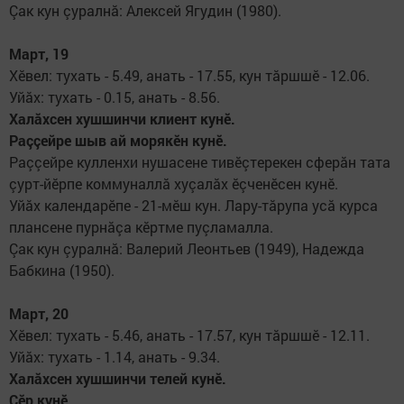
Çак кун çуралнă: Алексей Ягу­дин (1980).
Март, 19
Хӗвел: тухать - 5.49, анать - 17.55, кун тăршшӗ - 12.06.
Уйăх: тухать - 0.15, анать - 8.56.
Халăхсен хушшинчи клиент кунӗ.
Раççейре шыв ай морякӗн кунӗ.
Раççейре кулленхи нушасене тивӗçтерекен сферăн тата
çурт-йӗрпе коммуналлă хуçа­лăх ӗçченӗсен кунӗ.
Уйăх календарӗпе - 21-мӗш кун. Лару-тăрупа усă курса
план­сене пурнăçа кӗртме пуç­ла­мал­ла.
Çак кун çуралнă: Валерий Леонтьев (1949), Надежда
Баб­кина (1950).
Март, 20
Хӗвел: тухать - 5.46, анать - 17.57, кун тăршшӗ - 12.11.
Уйăх: тухать - 1.14, анать - 9.34.
Халăхсен хушшинчи телей кунӗ.
Çӗр кунӗ.