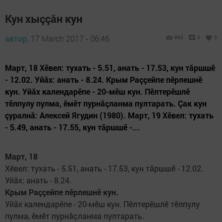
Кун хыççăн кун
автор,
17 March 2017 - 06:46
993
0
0
Март, 18 Хӗвел: тухать - 5.51, анать - 17.53, кун тăршшӗ
- 12.02. Уйăх: анать - 8.24. Крым Раççейпе пӗрлешнӗ
кун. Уйăх календарӗпе - 20-мӗш кун. Пӗлтерӗшлӗ
тӗлпулу пулма, ӗмӗт пурнăçланма пултарать. Çак кун
çуралнă: Алексей Ягу­дин (1980). Март, 19 Хӗвел: тухать
- 5.49, анать - 17.55, кун тăршшӗ -...
Март, 18
Хӗвел: тухать - 5.51, анать - 17.53, кун тăршшӗ - 12.02.
Уйăх: анать - 8.24.
Крым Раççейпе пӗрлешнӗ кун.
Уйăх календарӗпе - 20-мӗш кун. Пӗлтерӗшлӗ тӗлпулу
пулма, ӗмӗт пурнăçланма пултарать.