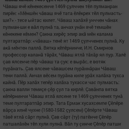
Чăваш ячӗ кӗнекесенче 1469 çулччен тӗл пулманран
пирӗн: «Мӗншӗн чăваш ячӗ тата ӗлӗкрех тӗл пулмасть-
ши?» - тесе ыйтас килет. Чăваш халăхӗ унччен чăнах
пулман-ши е вăл пулнă та, анчах унăн ячӗ темшӗн
кӗнекене кӗмен? Çакна хирӗç эпир акă мӗн калама
пултаратпăр: «чăваш» тенӗ ят 1469 çулчченех пулнă. Ку
акă мӗнтен паллă. Вятка кӗпӗрнинче, И.Н. Смирнов
профессор каланă тăрăх, Чăваш ятлă тăхăр ял пур. Халӗ
çав ялсенче пӗр чăваш та çук: е вырăс, е вотяк
пурăнать. Çав ялсене чăвашсем пурăннăран Чăваш
тени паллă. Анчах вӗсем пурăна киле урăх халăха тухса
кайнă. Пӗр халăх тепӗр халăха тухасси час пулмасть:
çакна валли темиçе çӗр çул та кирлӗ. Çавăнпа вятка
кӗпӗрнинчи Чăваш ятлă ялсене те 1469 çулчченех тунă
теме пултаратпăр эпир. Тата Ермак хусахсемпе Çӗпӗре
вăрçа илнӗ чухне (1580-1582 çулсем) Çӗпӗрте Чăваш
тăвӗ ятлă сăрт пулнă. Çав сăрт (ту) патӗнче Çӗпӗр
патшалăхӗн тӗп хули пулнă. Вăл ту çинче Çӗпӗр патши