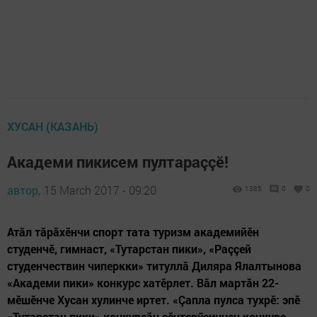
ХУСАН (КАЗАНЬ)
Академи пикисем пултараççӗ!
автор,
15 March 2017 - 09:20
1385
0
0
Атăл тăрăхӗнчи спорт тата туризм академийӗн
студенчӗ, гимнаст, «Тутарстан пики», «Раççей
студенчествин чиперкки» титуллă Диляра Ялалтынова
«Академи пики» конкурс хатӗрлет. Вăл мартăн 22-
мӗшӗнче Хусан хулинче иртет. «Çапла пулса тухрӗ: эпӗ
«Тутарстан пики» конкурсăн çӗнтерӳçинчен конкурс