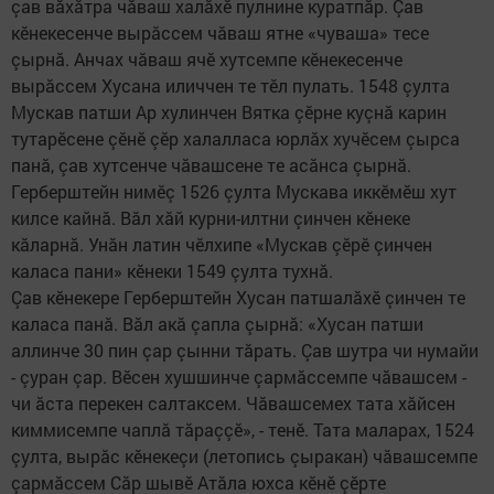
çав вăхăтра чăваш халăхӗ пулнине куратпăр. Çав
кӗнекесенче вырăссем чăваш ятне «чуваша» тесе
çырнă. Анчах чăваш ячӗ хутсемпе кӗнекесенче
вырăссем Хусана иличчен те тӗл пулать. 1548 çулта
Мускав патши Ар хулинчен Вятка çӗрне куçнă карин
тутарӗсене çӗнӗ çӗр халалласа юрлăх хучӗсем çырса
панă, çав хутсенче чăвашсене те асăнса çырнă.
Герберштейн нимӗç 1526 çулта Мускава иккӗмӗш хут
килсе кайнă. Вăл хăй курни-илтни çинчен кӗнеке
кăларнă. Унăн латин чӗлхипе «Мускав çӗрӗ çинчен
каласа пани» кӗнеки 1549 çулта тухнă.
Çав кӗнекере Герберштейн Хусан патшалăхӗ çинчен те
каласа панă. Вăл акă çапла çырнă: «Хусан патши
аллинче 30 пин çар çынни тăрать. Çав шутра чи нумайи
- çуран çар. Вӗсен хушшинче çармăссемпе чăвашсем -
чи ăста перекен салтаксем. Чăвашсемех тата хăйсен
киммисемпе чаплă тăраççӗ», - тенӗ. Тата маларах, 1524
çулта, вырăс кӗнекеçи (летопись çыракан) чăвашсемпе
çармăссем Сăр шывӗ Атăла юхса кӗнӗ çӗрте