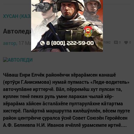
ХУСАН (КАЗАНЬ)
Автоледи
автор,
17 March 2017 - 07:16
1062
0
0
Чăваш Енри Елчӗк районӗнчи хӗрарăмсен канашӗ
(ертӳçи Г.Анисимова) нумай пулмасть «Леди-водитель»
авточу­пăв­­не ирттерчӗ. Вăл, пӗрре­мӗш хут пулсан та,
куллен те­нӗ пекех руль умне ларакан чылай хӗр-
хӗрарăма хăйсен ăсталăхӗпе пултарулăхне кă­тарт­ма
хистерӗ. Палăртнă мар­шрутпа килӗшӳллӗн, вӗсем пурте
район центрӗнче çуралса ӳснӗ Совет Союзӗн Геройӗсен
А.Ф. Беляевпа Н.И. Иванов ячӗллӗ урамсемпе иртнӗ....