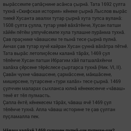
вырăссемпе çапăçнине асăнса çырнă. Тата 1692 çулта
тухнă «Скифская история» кӗнеке çырнă Лыслов вырăс
тиекӗ Хусанта авалхи тутар çырнă хута тупса вуланă:
1508 çулта çулла, тутар уявӗ вăхăтӗнче, Хусан патши
хăйӗн пӗтӗм улпучӗсемпе хула тулашне пурăнма тухнă.
Çав праçнике чăвашсем те пынă тесе çырнă пулнă.
Анчах çав тутар хучӗ кайран Хусан çуннă вăхăтра пӗтнӗ.
Тата вырăс летопиçӗсем каланă тăрăх, 1469 çул
тӗлӗнче Хусан патши Ибрагим хăй патшалăхӗнчи
халăха çӗрсене тӗрӗслесе çыртарса тухнă (Ник. VI, II).
Çавăн чухне чăвашсене, çармăссене, мăкшăсене,
мишерсене, тутарсене «тури халăх» тесе çырнă. 1469
çулччен маларах сыхланса юлнă кӗнекесенче «чăваш»
тенӗ ят тӗл пулмасть.
Çапла ӗнтӗ, кӗнекесем тăрăх, чăваш ячӗ 1469 çул
тӗлӗнче тухнă. Апла чăваш историне те çав çултан
пуçламалла пек.
Чăваш халăхӗ 1469 çулччен пулнă-ши,пулман-ши?