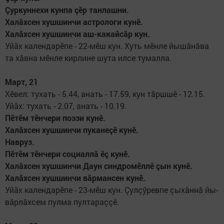
Çуркуннехи кунпа çӗр тан­лашни.
Халăхсен хушшинчи астро­логи кунӗ.
Халăхсен хушшинчи аш-какайсăр кун.
Уйăх календарӗпе - 22-мӗш кун. Хуть мӗнле йышăнăва
та хăвна мӗнле кирлине шута илсе тумалла.
Март, 21
Хӗвел: тухать - 5.44, анать - 17.59, кун тăршшӗ - 12.15.
Уйăх: тухать - 2.07, анать - 10.19.
Пӗтӗм тӗнчери поэзи кунӗ.
Халăхсен хушшинчи пука­не­çӗ кунӗ.
Навруз.
Пӗтӗм тӗнчери социаллă ӗç кунӗ.
Халăхсен хушшинчи Даун синдромӗллӗ çын кунӗ.
Халăхсен хушшинчи вăр­мансен кунӗ.
Уйăх календарӗпе - 23-мӗш кун. Çул­çӳревпе çыхăннă йы­
вăрлăхсем пулма пултараççӗ.