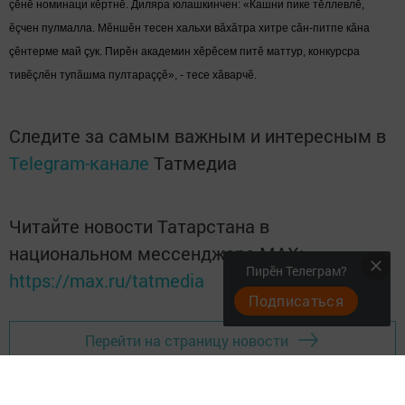
çӗнӗ номинаци кӗртнӗ. Диляра юлашкинчен: «Кашни пике тӗллевлӗ,
ӗçчен пулмалла. Мӗншӗн тесен хальхи вăхăтра хитре сăн-питпе кăна
çӗнтерме май çук. Пирӗн академин хӗрӗсем питӗ маттур, конкурсра
тивӗçлӗн тупăшма пултараççӗ», - тесе хăварчӗ.
Следите за самым важным и интересным в
Telegram-канале
Татмедиа
Читайте новости Татарстана в
национальном мессенджере MАХ:
Пирӗн Телеграм?
https://max.ru/tatmedia
Подписаться
Перейти на страницу новости