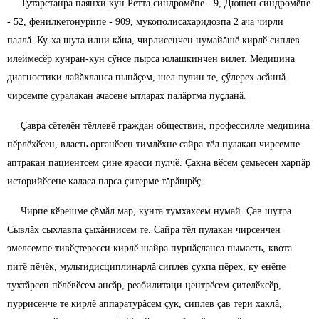
Тутарстанра паянхи кун Ретта синдромӗпе - 9, Дюшен синдромӗпе
- 52, фенилкетонурипе - 909, мукополисахаридозпа 2 ача чирли
паллă. Ку-ха шута илни кăна, чирлисенчен нумайăшӗ кирлӗ сиплев
илеймесӗр кунран-кун сӳнсе пырса юлашкинчен вилет. Медицина
диагностики лайăхланса пынăçем, шел пулин те, çӳлерех асăннă
чирсемпе çуралакан ачасене ытларах палăртма пуçланă.
Çавра сӗтелӗн тӗллевӗ граждан обществин, профессилле медицина
пӗрлӗхӗсен, власть органӗсен тимлӗхне сайра тӗл пулакан чирсемпе
аптракан пациентсем çине ярасси пулчӗ. Çакна вӗсем çемьесен харпăр
историйӗсене каласа парса çитерме тăрăшрӗç.
Чирпе кӗрешме çăмăл мар, кунта тумхахсем нумай. Çав шутра
Сывлăх сыхлавпа çыхăннисем те. Сайра тӗл пулакан чирсенчен
эмелсемпе тивӗçтересси кирлӗ шайра пурнăçланса пымасть, квота
питӗ пӗчӗк, мультидисциплинарлă сиплев çукпа пӗрех, ку енӗпе
тухтăрсен пӗлӗвӗсем ансăр, реабилитаци центрӗсем çителӗксӗр,
пуррисенче те кирлӗ аппаратурăсем çук, сиплев çав тери хаклă,