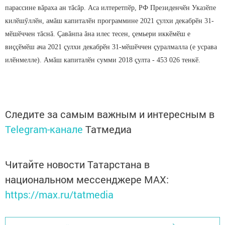
парассине вăраха ан тăсăр. Аса илтеретпӗр, РФ Президенчӗн Указӗпе
килӗшӳллӗн, амăш капиталӗн программине 2021 çулхи декабрӗн 31-
мӗшӗччен тăснă. Çавăнпа ăна илес тесен, çемьери иккӗмӗш е
виççӗмӗш ача 2021 çулхи декабрӗн 31-мӗшӗччен çуралмалла (е усрава
илӗнмелле). Амăш капиталӗн сумми 2018 çулта - 453 026 тенкӗ.
Следите за самым важным и интересным в
Telegram-канале
Татмедиа
Читайте новости Татарстана в
национальном мессенджере MАХ:
https://max.ru/tatmedia