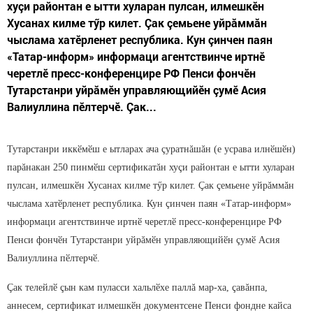
хуçи районтан е ытти хуларан пулсан, илмешкӗн
Хусанах килме тӳр килет. Çак çемьене уйрăммăн
чыслама хатӗрленет республика. Кун çинчен паян
«Татар-информ» информаци агентствинче иртнӗ
черетлӗ пресс-конференцире РФ Пенси фончӗн
Тутарстанри уйрăмӗн управляющийӗн çумӗ Асия
Валиуллина пӗлтерчӗ. Çак...
Тутарстанри иккӗмӗш е ытларах ача çуратнăшăн (е усрава илнӗшӗн)
парăнакан 250 пинмӗш сертификатăн хуçи районтан е ытти хуларан
пулсан, илмешкӗн Хусанах килме тӳр килет. Çак çемьене уйрăммăн
чыслама хатӗрленет республика. Кун çинчен паян «Татар-информ»
информаци агентствинче иртнӗ черетлӗ пресс-конференцире РФ
Пенси фончӗн Тутарстанри уйрăмӗн управляющийӗн çумӗ Асия
Валиуллина пӗлтерчӗ.
Çак телейлӗ çын кам пуласси хальлӗхе паллă мар-ха, çавăнпа,
аннесем, сертификат илмешкӗн документсене Пенси фондне кайса