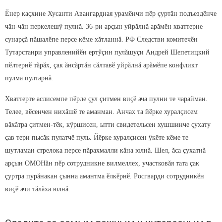
Ӗнер каçхине Хусанти Авангардная урамӗнчи пӗр çуртăн подъездӗнче
чăн-чăн перкелешӳ пулнă. 36-ри арçын уйрăлнă арăмӗн хваттерне
сунарçă пăшалӗпе персе кӗме хăтланнă. РФ Следстви комитечӗн
Тутарстанри управленийӗн ертӳçин пулăшуçи Андрей Шепетицкий
пӗлтернӗ тăрăх, çак ăнсăртăн сăлтавӗ уйрăлнă арăмӗпе конфликт
пулма пултарнă.
Хваттерте аслисемпе пӗрле çул çитмен виçӗ ача пулни те чарайман.
Телее, вӗсенчен нихăшӗ те аманман. Анчах та йӗрке хуралçисем
вăхăтра çитмен-тӗк, кӳршисен, ытти свидетельсен хушшинче çухату
çав тери пысăк пулатчӗ пуль. Йӗрке хуралçисен ӳкӗте кӗме те
шутламан стрелока персе пăрахмалли кăна юлнă. Шел, ăса çухатнă
арçын ОМОНăн пӗр сотрудникне вилмеллех, участковăя тата çак
çуртра пурăнакан çынна амантма ӗлкӗрнӗ. Росгварди сотрудникӗн
виçӗ ачи тăлăха юлнă.