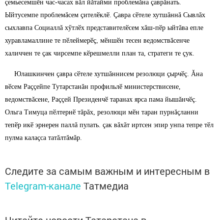
çемьесемшӗн час-часах вăл йăтайми проблемăна çаврăнать.
Ыйтусемпе проблемăсем çителӗклӗ. Çавра сӗтеле хутшăннă Сывлăх
сыхлавпа Социаллă хӳтлӗх представителӗсем хăш-пӗр ыйтăва епле
хуравламаллине те пӗлеймерӗç, мӗншӗн тесен ведомствăсенче
халиччен те çак чирсемпе кӗрешмелли план та, стратеги те çук.
Юлашкинчен çавра сӗтеле хутшăннисем резолюци çырчӗç. Ăна
вӗсем Раççейпе Тутарстанăн профильлӗ министерствисене,
ведомствăсене, Раççей Президенчӗ таранах ярса пама йышăнчӗç.
Ольга Тимуца пӗлтернӗ тăрăх, резолюци мӗн таран пурнăçланни
тепӗр икӗ эрнерен паллă пулать. çак вăхăт иртсен эпир унпа тепре тӗл
пулма калаçса татăлтăмăр.
Следите за самым важным и интересным в
Telegram-канале
Татмедиа