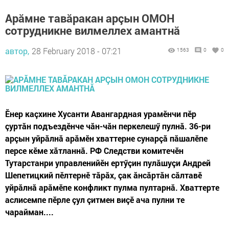
Арăмне тавăракан арçын ОМОН
сотрудникне вилмеллех амантнă
автор,
28 February 2018 - 07:21
1563
0
0
Ӗнер каçхине Хусанти Авангардная урамӗнчи пӗр
çуртăн подъездӗнче чăн-чăн перкелешӳ пулнă. 36-ри
арçын уйрăлнă арăмӗн хваттерне сунарçă пăшалӗпе
персе кӗме хăтланнă. РФ Следстви комитечӗн
Тутарстанри управленийӗн ертӳçин пулăшуçи Андрей
Шепетицкий пӗлтернӗ тăрăх, çак ăнсăртăн сăлтавӗ
уйрăлнă арăмӗпе конфликт пулма пултарнă. Хваттерте
аслисемпе пӗрле çул çитмен виçӗ ача пулни те
чарайман....