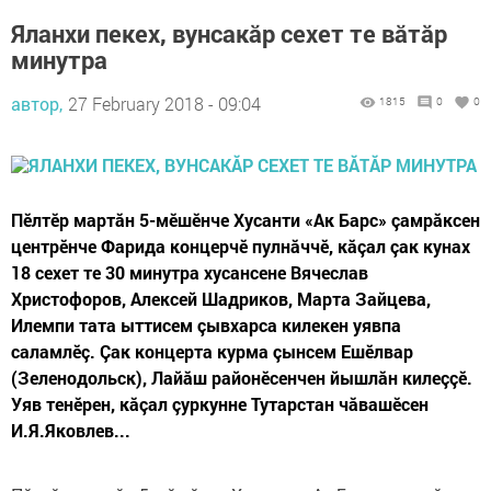
Яланхи пекех, вунсакăр сехет те вăтăр
минутра
автор,
27 February 2018 - 09:04
1815
0
0
Пӗлтӗр мартăн 5-мӗшӗнче Хусанти «Ак Барс» çамрăксен
центрӗнче Фарида концерчӗ пулнăччӗ, кăçал çак кунах
18 сехет те 30 минутра хусансене Вячеслав
Христофоров, Алексей Шадриков, Марта Зайцева,
Илемпи тата ыттисем çывхарса килекен уявпа
саламлӗç. Çак концерта курма çынсем Ешӗлвар
(Зеленодольск), Лайăш районӗсенчен йышлăн килеççӗ.
Уяв тенӗрен, кăçал çуркунне Тутарстан чăвашӗсен
И.Я.Яковлев...