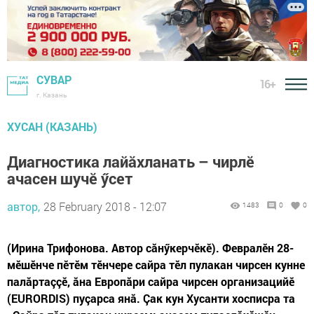
СУВАР
16+
г. Казань
ХУСАН (КАЗАНЬ)
Диагностика лайăхланать – чирлӗ
ачасен шучӗ ӳсет
автор,
28 February 2018 - 12:07
1483
0
0
(Ирина Трифонова. Автор сăнӳкерчӗкӗ). Февралӗн 28-
мӗшӗнче пӗтӗм тӗнчере сайра тӗл пулакан чирсен кунне
палăртаççӗ, ăна Европăри сайра чирсен организацийӗ
(EURORDIS) пуçарса янă. Çак кун Хусанти хосписра та