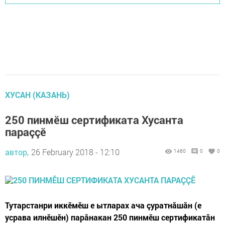
ХУСАН (КАЗАНЬ)
250 пинмӗш сертификата Хусанта
параççӗ
автор,
26 February 2018 - 12:10
1460
0
0
Тутарстанри иккӗмӗш е ытларах ача çуратнăшăн (е
усрава илнӗшӗн) парăнакан 250 пинмӗш сертификатăн