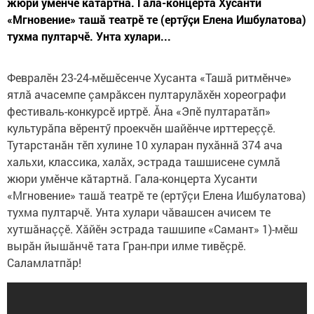
жюри умӗнче кăтартнă. Гала-концерта Хусанти
«Мгновение» ташă театрӗ те (ертӳçи Елена Ишбулатова)
тухма пултарчӗ. Унта хулари...
Февралӗн 23-24-мӗшӗсенче Хусанта «Ташă ритмӗнче»
ятлă ачасемпе çамрăксен пултарулăхӗн хореографи
фестиваль-конкурсӗ иртрӗ. Ăна «Эпӗ пултаратăп»
культурăпа вӗрентӳ проекчӗн шайӗнче ирттереççӗ.
Тутарстанăн тӗп хулине 10 хуларан пухăннă 374 ача
хальхи, классика, халăх, эстрада ташшисене сумлă
жюри умӗнче кăтартнă. Гала-концерта Хусанти
«Мгновение» ташă театрӗ те (ертӳçи Елена Ишбулатова)
тухма пултарчӗ. Унта хулари чăвашсен ачисем те
хутшăнаççӗ. Хăйӗн эстрада ташшипе «Самант» 1)-мӗш
вырăн йышăнчӗ тата Гран-при илме тивӗçрӗ.
Саламлатпăр!