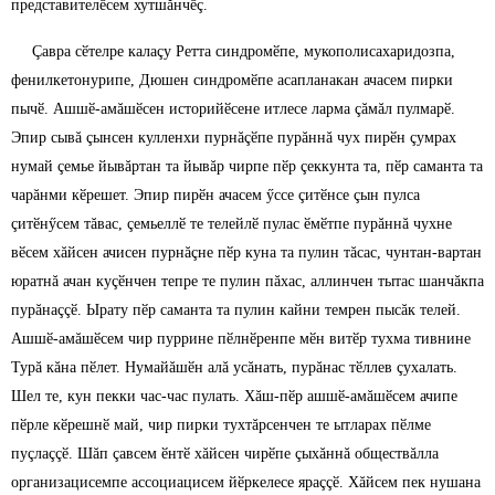
представителӗсем хутшăнчӗç.
Çавра сӗтелре калаçу Ретта синдромӗпе, мукополисахаридозпа,
фенилкетонурипе, Дюшен синдромӗпе асапланакан ачасем пирки
пычӗ. Ашшӗ-амăшӗсен историйӗсене итлесе ларма çăмăл пулмарӗ.
Эпир сывă çынсен кулленхи пурнăçӗпе пурăннă чух пирӗн çумрах
нумай çемье йывăртан та йывăр чирпе пӗр çеккунта та, пӗр саманта та
чарăнми кӗрешет. Эпир пирӗн ачасем ӳссе çитӗнсе çын пулса
çитӗнӳсем тăвас, çемьеллӗ те телейлӗ пулас ӗмӗтпе пурăннă чухне
вӗсем хăйсен ачисен пурнăçне пӗр куна та пулин тăсас, чунтан-вартан
юратнă ачан куçӗнчен тепре те пулин пăхас, аллинчен тытас шанчăкпа
пурăнаççӗ. Ырату пӗр саманта та пулин кайни темрен пысăк телей.
Ашшӗ-амăшӗсем чир пуррине пӗлнӗренпе мӗн витӗр тухма тивнине
Турă кăна пӗлет. Нумайăшӗн алă усăнать, пурăнас тӗллев çухалать.
Шел те, кун пекки час-час пулать. Хăш-пӗр ашшӗ-амăшӗсем ачипе
пӗрле кӗрешнӗ май, чир пирки тухтăрсенчен те ытларах пӗлме
пуçлаççӗ. Шăп çавсем ӗнтӗ хăйсен чирӗпе çыхăннă обществăлла
организацисемпе ассоциацисем йӗркелесе яраççӗ. Хăйсем пек нушана