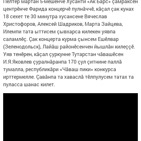
Пӗлтӗр мартăн 5-мӗшӗнче Хусанти «Ак Барс» çамрăксен
центрӗнче Фарида концерчӗ пулнăччӗ, кăçал çак кунах
18 сехет те 30 минутра хусансене Вячеслав
Христофоров, Алексей Шадриков, Марта Зайцева,
Илемпи тата ыттисем çывхарса килекен уявпа
саламлӗç. Çак концерта курма çынсем Ешӗлвар
(Зеленодольск), Лайăш районӗсенчен йышлăн килеççӗ.
Уяв тенӗрен, кăçал çуркунне Тутарстан чăвашӗсен
И.Я.Яковлев çуралнăранпа 170 çул çитнине паллă
тумалла, республикăри «Чăваш пики» конкурса
ирттермелле. Çавăнпа та хаваслă тӗлпулусем татах та
пуласса шанас килет.