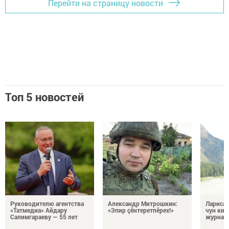
Перейти на страницу новости
Топ 5 новостей
Руководителю агентства
Александр Митрошкин:
Лариса 
«Татмедиа» Айдару
«Эпир çӗнтеретпӗрех!»
чун кил
Салимгараеву — 55 лет
журнали