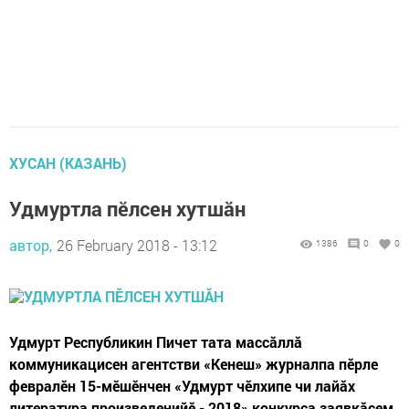
ХУСАН (КАЗАНЬ)
Удмуртла пӗлсен хутшăн
автор,
26 February 2018 - 13:12
1386
0
0
Удмурт Республикин Пичет тата массăллă
коммуникацисен агентстви «Кенеш» журналпа пӗрле
февралӗн 15-мӗшӗнчен «Удмурт чӗлхипе чи лайăх
литература произведенийӗ - 2018» конкурса заявкăсем