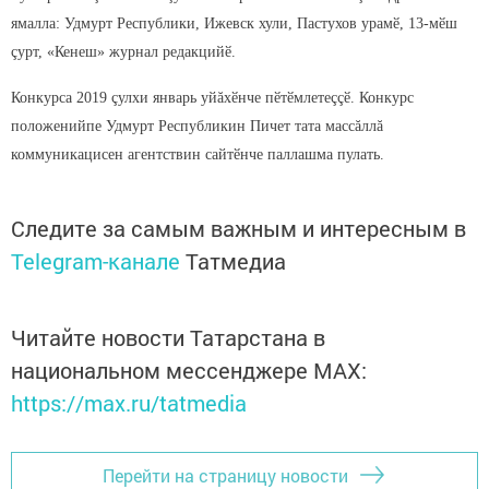
ямалла: Удмурт Республики, Ижевск хули, Пастухов урамӗ, 13-мӗш
çурт, «Кенеш» журнал редакцийӗ.
Конкурса 2019 çулхи январь уйăхӗнче пӗтӗмлетеççӗ. Конкурс
положенийпе Удмурт Республикин Пичет тата массăллă
коммуникацисен агентствин сайтӗнче паллашма пулать.
Следите за самым важным и интересным в
Telegram-канале
Татмедиа
Читайте новости Татарстана в
национальном мессенджере MАХ:
https://max.ru/tatmedia
Перейти на страницу новости