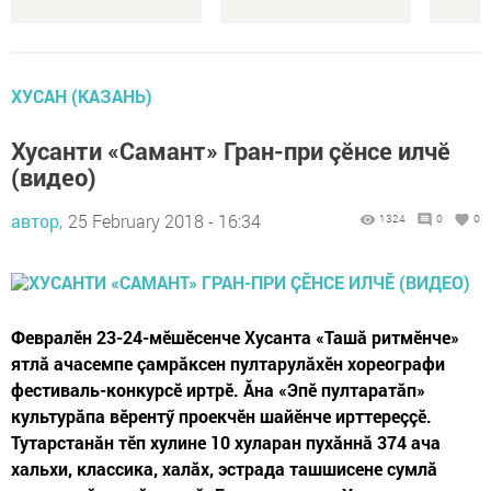
ХУСАН (КАЗАНЬ)
Хусанти «Самант» Гран-при çӗнсе илчӗ
(видео)
автор,
25 February 2018 - 16:34
1324
0
0
Февралӗн 23-24-мӗшӗсенче Хусанта «Ташă ритмӗнче»
ятлă ачасемпе çамрăксен пултарулăхӗн хореографи
фестиваль-конкурсӗ иртрӗ. Ăна «Эпӗ пултаратăп»
культурăпа вӗрентӳ проекчӗн шайӗнче ирттереççӗ.
Тутарстанăн тӗп хулине 10 хуларан пухăннă 374 ача
хальхи, классика, халăх, эстрада ташшисене сумлă