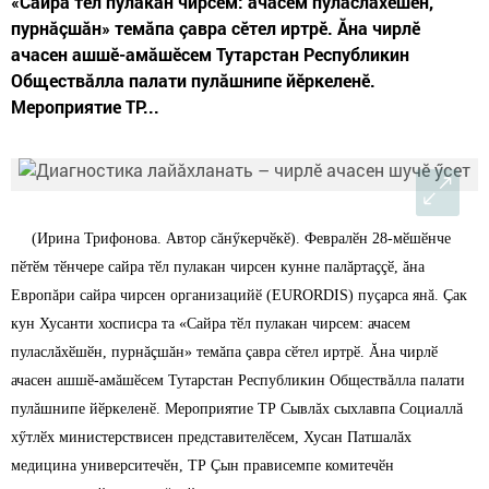
«Сайра тӗл пулакан чирсем: ачасем пуласлăхӗшӗн,
пурнăçшăн» темăпа çавра сӗтел иртрӗ. Ăна чирлӗ
ачасен ашшӗ-амăшӗсем Тутарстан Республикин
Обществăлла палати пулăшнипе йӗркеленӗ.
Мероприятие ТР...
(Ирина Трифонова. Автор сăнӳкерчӗкӗ). Ф
е
вралӗн 28-мӗшӗнче
пӗтӗм тӗнчере сайра тӗл пулакан чирсен кунне палăртаççӗ, ăна
Европăри сайра чирсен организацийӗ (EURORDIS) пуçарса янă. Çак
кун Хусанти хосписра та «Сайра тӗл пулакан чирсем: ачасем
пуласлăхӗшӗн, пурнăçшăн» темăпа çавра сӗтел иртрӗ. Ăна чирлӗ
ачасен ашшӗ-амăшӗсем Тутарстан Республикин Обществăлла палати
пулăшнипе йӗркеленӗ. Мероприятие ТР Сывлăх сыхлавпа Социаллă
хӳтлӗх министерствисен представителӗсем, Хусан Патшалăх
медицина университечӗн, ТР Çын прависемпе комитечӗн