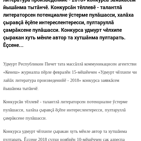
йышăнма тытăнчӗ. Конкурсăн тӗллевӗ - талантлă
литераторсен потенциалне ӳстерме пулăшасси, халăха
çыравçă ӗçӗпе интереслентересси, пултаруллă
çамрăксене пулăшасси. Конкурса удмурт чӗлхипе
çыракан хуть мӗнле автор та хутшăнма пултарать.
Ӗçсене...
Удмурт Республикин Пичет тата массăллă коммуникацисен агентстви
«Кенеш» журналпа пӗрле февралӗн 15-мӗшӗнчен «Удмурт чӗлхипе чи
лайăх литература произведенийӗ - 2018» конкурса заявкăсем
йышăнма тытăнчӗ.
Конкурсăн тӗллевӗ - талантлă литераторсен потенциалне ӳстерме
пулăшасси, халăха çыравçă ӗçӗпе интереслентересси, пултаруллă
çамрăксене пулăшасси.
Конкурса удмурт чӗлхипе çыракан хуть мӗнле автор та хутшăнма
пултарать. Ӗçсене 2018 çулхи ноябрӗн 10-мӗшӗччен çак адреспа