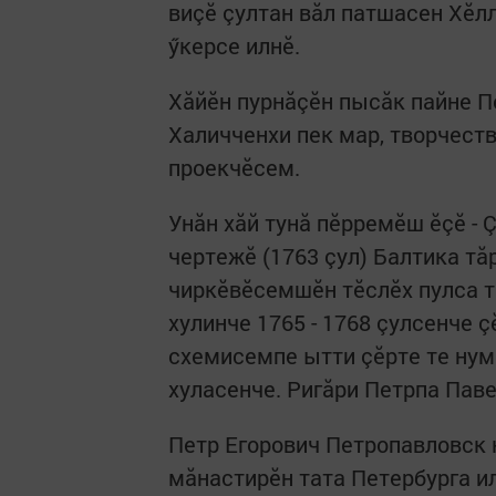
виçӗ çултан вăл патшасен Хӗл
ӳкерсе илнӗ.
Хăйӗн пурнăçӗн пысăк пайне П
Халичченхи пек мар, творчест
проекчӗсем.
Унăн хăй тунă пӗрремӗш ӗçӗ -
чертежӗ (1763 çул) Балтика т
чиркӗвӗсемшӗн тӗслӗх пулса т
хулинче 1765 - 1768 çулсенче 
схемисемпе ытти çӗрте те нума
хуласенче. Ригăри Петрпа Паве
Петр Егорович Петропавловск
мăнастирӗн тата Петербурга и