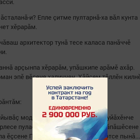
асси.
ш ăсталанă-и? Епле çитме пултарнă-ха вăл кунта
ӗнет хӗрарăм.
 чăваш архитектор тунă тесе каласа панăччӗ
ни.
аннă арçынпа хӗрарăм, упăшкипе арăмӗ ахăр.
рман эпӗ вӗсене халиччен. Хăйсем тӗллӗн килн
рăнтăм:
 йывăç модельне 1771 çулхи январь уйăхӗнче
рлесе пулас картан чул никӗсӗн калăпăшӗсене
па ӗçсене Петр Егоров архитектор ертсе пынă...