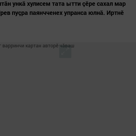
тăн ункă хулисем тата ытти çӗре сахал мар
ӳрев пуçра паянчченех упранса юлнă. Иртнӗ