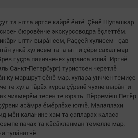
 çул та ытла иртсе кайрӗ ӗнтӗ. Çӗнӗ Шупашкар
сисен бюровӗнче экскурсоводра ӗçлеттӗм.
кăри ытти вырăнсем, Раççей хулисем - çав
тăн ункă хулисем тата ытти çӗре сахал мар
ӳрев пуçра паянчченех упранса юлнă. Иртнӗ
аль Санкт-Петербург) туристсен черетлӗ
н ку маршрут çӗнӗ мар, хулара унччен темиçе
нче те хула тăрăх курса çӳренӗ чухне вырăнти
лах чикмерӗм тесен те юрать. Пӗрремӗш Петӗр
а çӳрени асăмра ӗмӗрлӗхе юлчӗ. Малаллахи
ид мӗн каланине хам та çапларах каласа
исемпе пачах та кăсăкланман темелле мар,
и тупăнатчӗ.