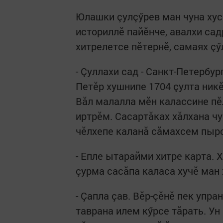
Юлашки çулçӳрев ман чуна хус
историллӗ пайӗнче, авалхи сад
хитрелетсе пӗтернӗ, самаях çӳ
- Çуллахи сад - Санкт-Петербу
Петӗр хушнипе 1704 çулта никӗс
Вăл малалла мӗн калассине пӗ
иртрӗм. Сасартăках хăлхана чу
чӗлхепе каланă сăмахсем пырс
- Епле ытарайми хитре карта. Х
çурма сасăпа каласа хучӗ ман
- Çапла çав. Вӗр-çӗнӗ пек упра
таврана илем кӳрсе тăрать. У