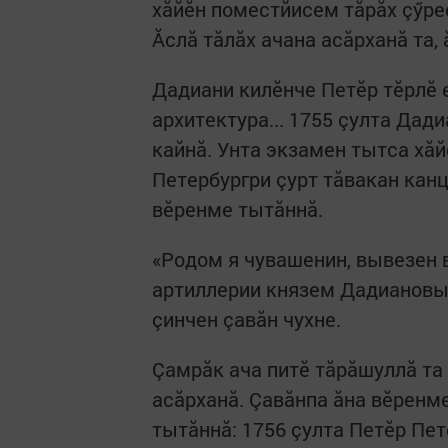
хăйӗн поместйисем тăрăх çӳре
Ăслă тăлăх ачана асăрханă та, 
Дадиани килӗнче Петӗр тӗрлӗ е
архитектура... 1755 çулта Дад
кайнă. Унта экзамен тытса хăй
Петербургри çурт тăвакан кан
вӗренме тытăннă.
«Родом я чувашенин, вывезен 
артиллерии князем Дадиановым
çинчен çавăн чухне.
Çамрăк ача питӗ тăрăшуллă та
асăрханă. Çавăнпа ăна вӗрен
тытăннă: 1756 çулта Петӗр Пе