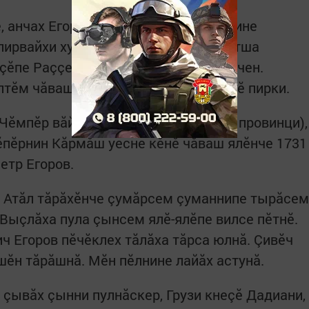
, анчах Егоров чăваш пулнине каланине
пирвайхи хут илтрӗм эпӗ Кӗтерне патша
ӗçӗпе Раççейӗпех палăрнă чăваш çинчен.
лтӗм чăвашсен пирвайхи архитекторӗ пирки.
Чӗмпӗр вăйпутлăхне (1719 çултанпа провинци),
кӗпӗрнин Кăрмăш уесне кӗнӗ чăваш ялӗнче 1731
етр Егоров.
е Атăл тăрăхӗнче çумăрсем çуманнипе тырăсем
 Выçлăха пула çынсем ялӗ-ялӗпе вилсе пӗтнӗ.
ч Егоров пӗчӗклех тăлăха тăрса юлнă. Çивӗч
сшӗн тăрăшнă. Мӗн пӗлнине лайăх астунă.
 çывăх çынни пулнăскер, Грузи кнеçӗ Дадиани,