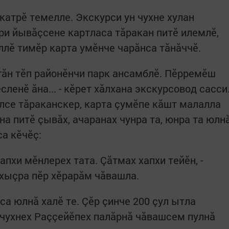
катрӗ темелле. Экскурси ун чухне хулан
ри йывăçсене картласа тăракан питӗ илемлӗ,
ллӗ тимӗр карта умӗнче чарăнса тăнăччӗ.
ргăн тӗп районӗнчи парк ансамблӗ. Пӗрремӗш
ленӗ ăна... - кӗрет хăлхана экскурсовод сасси
лсе тăраканскер, карта çумӗпе кăшт малалла
на питӗ çывăх, ачаранах чунра та, юнра та юлн
а кӗчӗç:
апхи мӗнлерех тата. Çăтмах хапхи тейӗн, -
 хыçра пӗр хӗрарăм чăвашла.
нса юлнă халӗ те. Çӗр çинче 200 çул ытла
н чухнех Раççейӗпех палăрнă чăвашсем пулнă