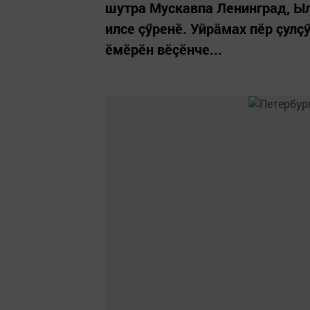
шутра Мускавпа Ленинград, Ыл
илсе çӳренӗ. Уйрăмах пӗр çулç
ӗмӗрӗн вӗçӗнче...