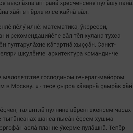
се выçлăхпа аптранă хресченсене пулăшу панă
ăна хăйпе пӗрле илсе кайнă вăл.
нлӗ пӗлӳ илнӗ: математика, ӳкересси,
иани рекомендацийӗ­пе вăл тӗп хулана тухса
ӗн пултарулăхне кăтартнă хыççăн, Санкт-
целяри шкулӗнче, архитектура командинче
в малолетстве господином генерал-майором
 в Москву…» - тесе çырса хăварнă çамрăк хăй
 ӗçчен, талантлă пулнине вӗрентекенсем часах
ме тытăнсанах шанса пысăк ӗçсем хушма
тергофăн аслă планне ӳкерме пулăшнă. Тепӗр