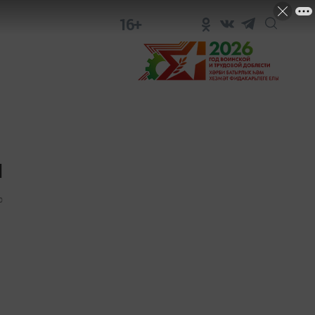
16+
ш
0