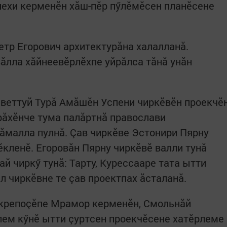
лехи керменӗн хăш-пӗр пӳлӗмӗсен планӗсене
етр Егорович архитектурăна халалланă.
вăлла хăйнеевӗрлӗхпе уйрăлса тăнă унăн
 Çветтуй Турă Амăшӗн Успени чиркӗвӗн проекчӗ
ăрăхӗнче тума палăртнă православи
ăмалла пулнă. Çав чиркӗве Эстонири Пярну
çӗкленӗ. Егоровăн Пярну чиркӗвӗ валли тунă
й чиркӳ тунă: Тарту, Курессааре тата ытти
л чиркӗвне те çав проектпах ăсталанă.
 крепоçӗпе Мрамор керменӗн, Смольнăй
лем кӳнӗ ытти çуртсен проекчӗсене хатӗрлеме