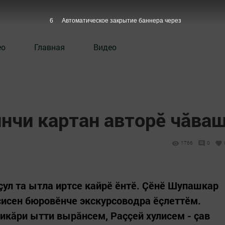
5
Автоматическое закрытие баннера через
ео
Главная
Видео
нчи картан авторӗ чăва
1766
0
 çул та ытла иртсе кайрӗ ӗнтӗ. Çӗнӗ Шупашкар
сисен бюровӗнче экскурсоводра ӗçлеттӗм.
кăри ытти вырăнсем, Раççей хулисем - çав