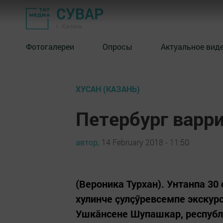
СУВАР
г. Казань
Фотогалереи
Опросы
Актуальное вид
ХУСАН (КАЗАНЬ)
Петербург варри
автор,
14 February 2018 - 11:50
(Вероника Турхан). Унтанпа 30
хулинче çулçӳревсемпе экскур
Ушкăнсене Шупашкар, республи