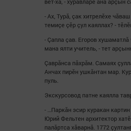
вӗт-ха, - хуравларӗ ăна арçын с
- Ах, Турă, çак хитрелӗхе чăва
темиçе çӗр çул каяллах? - тӗл
- Çапла çав. Егоров хушаматлă
мана ялти учитель, - тет арçын
Çаврăнса пăхрăм. Самаях çулл
Анчах пирӗн ушкăнтан мар. Ку
пуль.
Экскурсовод патне каялла тав
- …Паркăн эсир куракан картин
Юрий Фельтен архитектор хатӗ
палăртса хăварнă. 1772 çултан