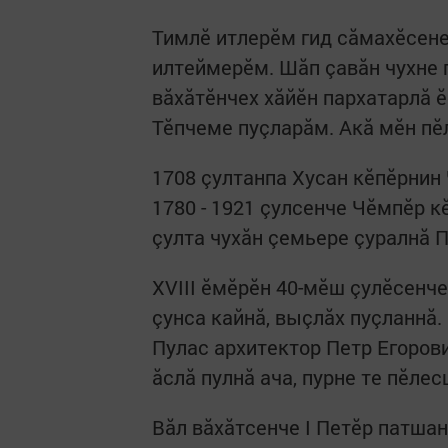
Тимлӗ итлерӗм гид сăмахӗсене
илтеймерӗм. Шăп çавăн чухне 
вăхăтӗнчех хăйӗн пархатарлă 
Тӗпчеме пуçларăм. Акă мӗн пӗ
1708 çултанпа Хусан кӗпӗрнин 
1780 - 1921 çулсенче Чӗмпӗр 
çулта чухăн çемьере çуралнă П
XVIII ӗмӗрӗн 40-мӗш çулӗсенч
çунса кайнă, выçлăх пуçланнă.
Пулас архитектор Петр Егорови
ăслă пулнă ача, пурне те пӗле
Вăл вăхăтсенче I Петӗр патшан