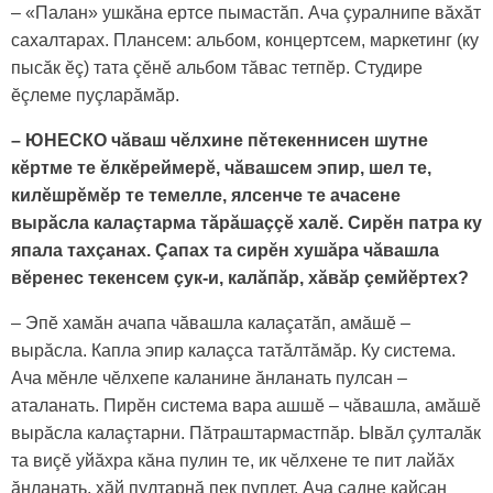
– «Палан» ушкăна ертсе пымастăп. Ача çуралнипе вăхăт
сахалтарах. Плансем: альбом, концертсем, маркетинг (ку
пысăк ӗç) тата çӗнӗ альбом тăвас тетпӗр. Студиpе
ӗçлеме пуçларăмăр.
– ЮНЕСКО чăваш чӗлхине пӗтекеннисен шутне
кӗртме те ӗлкӗреймерӗ, чăвашсем эпир, шел те,
килӗшрӗмӗр те темелле, ялсенче те ачасене
вырăсла калаçтарма тăрăшаççӗ халӗ. Сирӗн патра ку
япала тахçанах. Çапах та сирӗн хушăра чăвашла
вӗренес текенсем çук-и, калăпăр, хăвăр çемйӗртех?
– Эпӗ хамăн ачапа чăвашла калаçатăп, амăшӗ –
вырăсла. Капла эпир калаçса татăлтăмăр. Ку система.
Ача мӗнле чӗлхепе каланине ăнланать пулсан –
аталанать. Пирӗн система вара ашшӗ – чăвашла, амăшӗ
вырăсла калаçтарни. Пăтраштармастпăр. Ывăл çулталăк
та виçӗ уйăхра кăна пулин те, ик чӗлхене те пит лайăх
ăнланать, хăй пултарнă пек пуплет. Ача садне кайсан