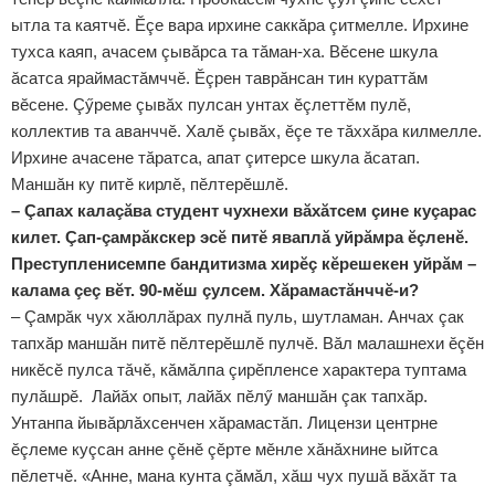
ытла та каятчӗ. Ӗçе вара ирхине саккăра çитмелле. Ирхине
тухса каяп, ачасем çывăрса та тăман-ха. Вӗсене шкула
ăсатса яраймастăмччӗ. Ӗçрен таврăнсан тин кураттăм
вӗсене. Çӳреме çывăх пулсан унтах ӗçлеттӗм пулӗ,
коллектив та аванччӗ. Халӗ çывăх, ӗçе те тăххăра килмелле.
Ирхине ачасене тăратса, апат çитерсе шкула ăсатап.
Маншăн ку питӗ кирлӗ, пӗлтерӗшлӗ.
– Çапах калаçăва студент чухнехи вăхăтсем çине куçарас
килет. Çап-çамрăкскер эсӗ питӗ яваплă уйрăмра ӗçленӗ.
Преступленисемпе бандитизма хирӗç кӗрешекен уйрăм –
калама çеç вӗт. 90-мӗш çулсем. Хăрамастăнччӗ-и?
– Çамрăк чух хăюллăрах пулнă пуль, шутламан. Анчах çак
тапхăр маншăн питӗ пӗлтерӗшлӗ пулчӗ. Вăл малашнехи ӗçӗн
никӗсӗ пулса тăчӗ, кăмăлпа çирӗпленсе характера туптама
пулăшрӗ. Лайăх опыт, лайăх пӗлӳ маншăн çак тапхăр.
Унтанпа йывăрлăхсенчен хăрамастăп. Лицензи центрне
ӗçлеме куçсан анне çӗнӗ çӗрте мӗнле хăнăхнине ыйтса
пӗлетчӗ. «Анне, мана кунта çăмăл, хăш чух пушă вăхăт та