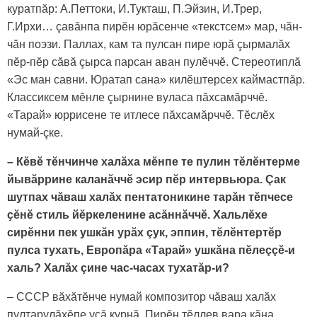
куратпăр: А.Петтоки, И.Тукташ, П.Эйзин, И.Трер,
Г.Ирхи… çавăнпа пирӗн юрăсенче «текстсем» мар, чăн-
чăн поэзи. Паллах, кам та пулсан пире юрă çырмалăх
пӗр-пӗр сăвă çырса парсан аван пулӗччӗ. Стереотиплă
«Эс ман савни. Юратап сана» килӗштерсех каймастпăр.
Классиксем мӗнле çырнине вуласа пăхсамăрччӗ.
«Тарай» юррисене те итлесе пăхсамăрччӗ. Тӗслӗх
нумай-çке.
– Кӗвӗ тӗнчинче халăха мӗнпе те пулин тӗлӗнтерме
йывăррине каланăччӗ эсир пӗр интервьюра. Çак
шутпах чăваш халăх пентатоникине тарăн тӗпчесе
çӗнӗ стиль йӗркеленине асăннăччӗ. Хальлӗхе
сирӗнни пек ушкăн урăх çук, эппин, тӗлӗнтертӗр
пулса тухать, Европăра «Тарай» ушкăна пӗлеççӗ-и
халь? Халăх çине час-часах тухатăр-и?
– СССР вăхăтӗнче нумай композитор чăваш халăх
пултарулăхӗпе усă курнă. Пирӗн тӗллев вара кăна