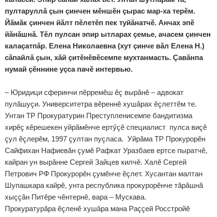
пултаруллă çын çинчен мӗншӗн çырас мар-ха терӗм.
Йăмăк çинчен йăлт пӗлетӗп пек туйăнатчӗ. Анчах эпӗ
йăнăшнă. Тӗл пулсан эпир ытларах çемье, ачасем çинчен
калаçатпăр. Елена Николаевна (хут çинче вăл Елена Н.)
сăпайлă çын, хăй çитӗнӗвӗсемпе мухтанмасть. Çавăнпа
нумай çӗннине уçса пачӗ интервью.
– Юридици сферинчи пӗрремӗш ӗç вырăнӗ – адвокат
пулăшуçи. Университетра вӗреннӗ хушăрах ӗçлеттӗм те.
Унтан ТР Прокуратурин Преступленисемпе бандитизма
хирӗç кӗрешекен уйрăмӗнче ертӳçӗ специалист пулса виçӗ
çул ӗçлерӗм, 1997 çултан пуçласа. Уйрăма ТР Прокурорӗн
Сайфихан Нафиевăн çумӗ Рафкат Уразбаев ертсе пыратчӗ,
кайран ун вырăнне Сергей Зайцев килчӗ. Халӗ Сергей
Петрович РФ Прокурорӗн çумӗнче ӗçлет. Хусантан малтан
Шупашкара кайрӗ, унта республика прокурорӗнче тăрăшнă
хыççăн Питӗре чӗнтернӗ, вара – Мускава.
Прокуратурăра ӗçленӗ хушăра мана Раççей Росстройӗ