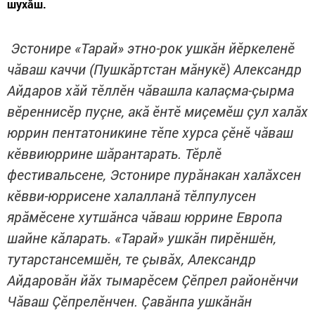
шухăш.
​​​​​​​
Эстонире «Тарай» этно-рок ушкăн йӗркеленӗ
чăваш каччи (Пушкăртстан мăнукӗ) Александр
Айдаров хăй тӗллӗн чăвашла калаçма-çырма
вӗреннисӗр пуçне, акă ӗнтӗ миçемӗш çул халăх
юррин пентатоникине тӗпе хурса çӗнӗ чăваш
кӗввиюррине шăрантарать. Тӗрлӗ
фестивальсене, Эстонире пурăнакан халăхсен
кӗвви-юррисене халалланă тӗлпулусен
ярăмӗсене хутшăнса чăваш юррине Европа
шайне кăларать. «Тарай» ушкăн пирӗншӗн,
тутарстансемшӗн, те çывăх, Александр
Айдаровăн йăх тымарӗсем Çӗпрел районӗнчи
Чăваш Çӗпрелӗнчен. Çавăнпа ушкăнăн