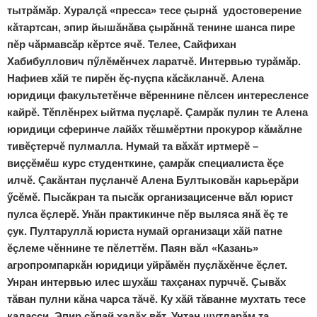
тытрăмăр. Хуралçă «пресса» тесе çырнă удостоверение
кăтартсан, эпир йышăнăва çырăннă тенине шанса пире
пӗр чăрмавсăр кӗртсе ячӗ. Телее, Сайфихан
Хабибуллович пӳлӗмӗнчех ларатчӗ. Интервью турăмăр.
Нафиев хăй те пирӗн ӗç-пуçпа кăсăкланчӗ. Алена
юридици факультетӗнче вӗреннине пӗлсен интересленсе
кайрӗ. Тӗплӗнрех ыйтма пуçларӗ. Çамрăк пулин те Алена
юридици сферинче лайăх тӗшмӗртни прокурор кăмăлне
тивӗçтерчӗ пулмалла. Нумай та вăхăт иртмерӗ –
виççӗмӗш курс студенткине, çамрăк специалиста ӗçе
илчӗ. Çакăнтан пуçланчӗ Алена Бултыковăн карьерăри
ӳсӗмӗ. Пысăкран та пысăк организацисенче вăл юрист
пулса ӗçлерӗ. Унăн практикинче пӗр выляса янă ӗç те
çук. Пултаруллă юриста нумай организаци хăй патне
ӗçлеме чӗннине те пӗлеттӗм. Паян вăл «Казань»
агропромпаркăн юридици уйрăмӗн пуçлăхӗнче ӗçлет.
Унран интервью илес шухăш тахçанах пурччӗ. Çывăх
тăван пулни кăна чарса тăчӗ. Ку хăй тăванне мухтать тесе
каласси. Эпир сăпай халăх вӗт. Унтан шутларăм та,