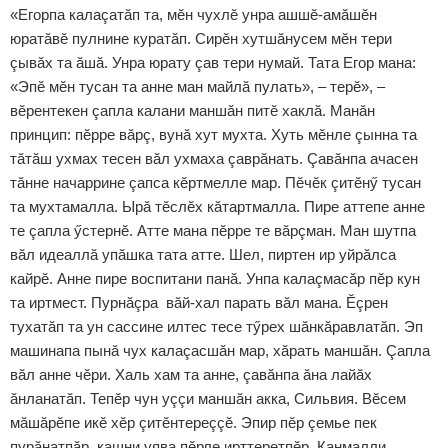
«Егорпа калаçатăп та, мӗн чухлӗ унра ашшӗ-амăшӗн
юратăвӗ пулнине куратăп. Сирӗн хутшăнусем мӗн тери
çывăх та ăшă. Унра юрату çав тери нумай. Тата Егор мана:
«Эпӗ мӗн тусан та анне ман майлă пулать», – терӗ», –
вӗрентекен çапла калани маншăн питӗ хаклă. Манăн
принцип: пӗрре вăрç, вунă хут мухта. Хуть мӗнле çынна та
тăтăш ухмах тесен вăл ухмаха çаврăнать. Çавăнпа ачасен
тăнне начаррине çапса кӗртмелле мар. Пӗчӗк çитӗнӳ тусан
та мухтамалла. Ырă тӗслӗх кăтартмалла. Пире аттепе анне
те çапла ӳстернӗ. Атте мана пӗрре те вăрçман. Ман шутпа
вăл идеаллă упăшка тата атте. Шел, пиртен ир уйрăлса
кайрӗ. Анне пире воспитани панă. Унпа калаçмасăр пӗр кун
та иртмест. Пурнăçра вăй-хал парать вăл мана. Ӗçрен
тухатăп та ун сассине илтес тесе тӳрех шăнкăравлатăп. Эп
машинапа пынă чух калаçасшăн мар, хăрать маншăн. Çапла
вăл анне чӗри. Халь хам та анне, çавăнпа ăна лайăх
ăнланатăп. Тепӗр чун уççи маншăн акка, Сильвия. Вӗсем
мăшăрӗпе икӗ хӗр çитӗнтереççӗ. Эпир пӗр çемье пек
пурăнатпăр, кашни уява пӗрле ирттеретпӗр. Канмалли