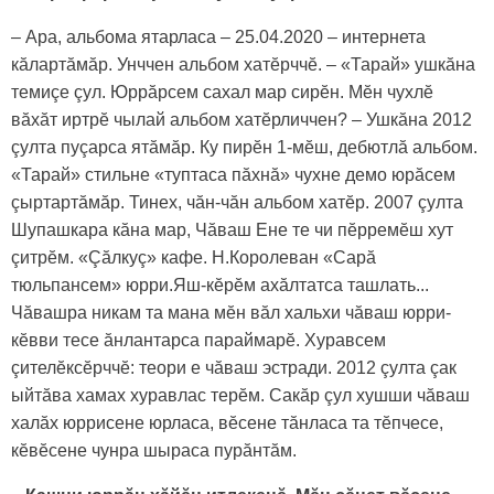
– Ара, альбома ятарласа – 25.04.2020 – интернета
кăлартăмăр. Унччен альбом хатӗрччӗ. – «Тарай» ушкăна
темиçе çул. Юррăрсем сахал мар сирӗн. Мӗн чухлӗ
вăхăт иртрӗ чылай альбом хатӗрличчен? – Ушкăна 2012
çулта пуçарса ятăмăр. Ку пирӗн 1-мӗш, дебютлă альбом.
«Тарай» стильне «туптаса пăхнă» чухне демо юрăсем
çыртартăмăр. Тинех, чăн-чăн альбом хатӗр. 2007 çулта
Шупашкара кăна мар, Чăваш Ене те чи пӗрремӗш хут
çитрӗм. «Çăлкуç» кафе. Н.Королеван «Сарă
тюльпансем» юрри.Яш-кӗрӗм ахăлтатса ташлать...
Чăвашра никам та мана мӗн вăл хальхи чăваш юрри-
кӗвви тесе ăнлантарса параймарӗ. Хуравсем
çителӗксӗрччӗ: теори е чăваш эстради. 2012 çулта çак
ыйтăва хамах хуравлас терӗм. Сакăр çул хушши чăваш
халăх юррисене юрласа, вӗсене тăнласа та тӗпчесе,
кӗвӗсене чунра шыраса пурăнтăм.