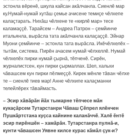
эстонла вӗренӗ, шкула кайсан акăлчанла. Сиенлӗ мар
ку.Нумай-нумай хутăш çемье ачисене темиçе чӗлхепе
калаçтарать. Нихăш чӗлхене те «кирлӗ мар» тесе
каламаççӗ. Тарайсем – Андреа Патрон – çемйинче
итальянла, вырăсла тата акăлчанла калаçаççӗ. Эйнар
Муони çемйинче – эстонла тата вырăсла. Икӗчӗлхелӗх –
тытăм, система. Пирӗн ачасем нумай чӗлхеллӗ. Нумай
чӗлхелӗх пирки нумай çырнă, тӗпченӗ. Сирӗн,
журналистсен, кун пирки çырмаллах. Шел, хальхи
чăвашсем кун пирки пӗлмеççӗ. Кирек мӗнле тăван чӗлхе
те – сиенлӗ тиев мар! Анне чӗлхипе калаçманни
телейлӗрех тăваймасть.
– Эсир хăвăрăн йăх тымарне тӗпчесе мăн
кукаçăрсем Тутарстанри Чăваш Çӗпрел ялӗнчен
Пушкăртстана куçса кайнине каланăччӗ. Халӗ ӗнтӗ
эсир пирӗншӗн – хамăрăн. Тутарстанра пулнă-и,
кунти чăвашсен Уявне килсе курас кăмăл çук-и?