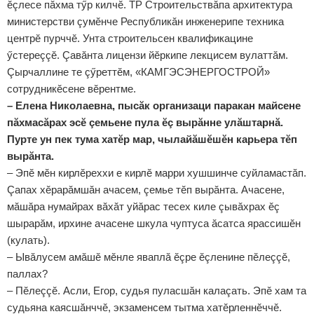
ӗçлесе пăхма тӳр килчӗ. ТР Строительствăпа архитектура
министерстви çумӗнче Республикăн инженерипе техника
центрӗ пурччӗ. Унта строительсен квалификацине
ӳстереççӗ. Çавăнта лицензи йӗркипе лекцисем вулаттăм.
Çырчаллине те çӳреттӗм, «КАМГЭСЭНЕРГОСТРОЙ»
сотрудникӗсене вӗрентме.
– Елена Николаевна, пысăк организаци паракан майсене
пăхмасăрах эсӗ çемьене пула ӗç вырăнне улăштарнă.
Пурте ун пек тума хатӗр мар, чылайăшӗшӗн карьера тӗп
вырăнта.
– Эпӗ мӗн кирлӗреххи е кирлӗ марри хушшинче суйламастăп.
Çапах хӗрарăмшăн ачасем, çемье тӗп вырăнта. Ачасене,
мăшăра нумайрах вăхăт уйăрас тесех киле çывăхрах ӗç
шырарăм, ирхине ачасене шкула чуптуса ăсатса ярассишӗн
(кулать).
– Ывăлусем амăшӗ мӗнле яваплă ӗçре ӗçленине пӗлеççӗ,
паллах?
– Пӗлеççӗ. Асли, Егор, судья пуласшăн калаçать. Эпӗ хам та
судьяна каясшăнччӗ, экзаменсем тытма хатӗрленнӗччӗ.