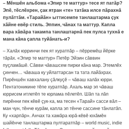
– Мӗншӗн альбома «Эпир те маттур» тесе ят патăр?
Эпӗ, тӗслӗхрен, çак ятран «те» татăка илсе пăрахнă
пулăттăм. «Тарайăн» ыттисемпе танлаштарма çук
хăйне евӗр стиль. Эппин, чăнах та маттур. Капла
вара хăвăра такампа танлаштарнă пек пулса тухнă е
мана кăна çапла туйăнать-и?
– Халăх юрринчи пек ят хуратпăр – пӗрремӗш йӗрке
тăрăх. «Эпир те маттур» Петӗр Эйзин сăввин
пуçламăшӗ. Сăвви чăвашсем пирки кăна мар. Этемлӗх
çинчен… чăваша ку уйлаттарcан та тата лайăхрах.
Пирӗншӗн хавхалану çăлкуçӗ – чăваш халăх юрри.
Пентатоникине тӗпе хуратпăр. Ахаль мар эп чăваш
юррисем итлетӗп те юрлама пӗлетӗп. Шăп та лăп
пирӗнни пек кӗвӗ çук-ха, ма тесен «Тарай» сасси вăл –
ман чун, тӗнче курăм, капла эп тӗнче сассине тăнлатăп.
Ку «харпăр». Aнчах та хамăpa юрă-кӗвӗ юхăмӗн
шайӗнче танлаштарма пултаратпăр – world music, indie