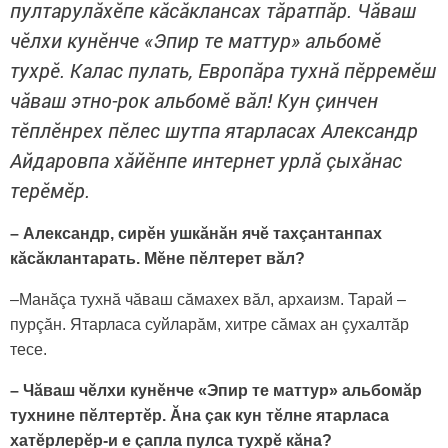
пултарулăхӗпе кăсăклансах тăратпăр. Чăваш
чӗлхи кунӗнче «Эпир те маттур» альбомӗ
тухрӗ. Калас пулать, Европăра тухнă пӗрремӗш
чăваш этно-рок альбомӗ вăл! Кун çинчен
тӗплӗнрех пӗлес шутпа ятарласах Александр
Айдаровпа хăйӗнпе интернет урлă çыхăнас
терӗмӗр.
– Александр, сирӗн ушкăнăн ячӗ тахçантанпах
кăсăклантарать. Мӗне пӗлтерет вăл?
–Манăçа тухнă чăваш сăмахех вăл, архаизм. Тарай –
пурçăн. Ятарласа суйларăм, хитре сăмах ан çухалтăр
тесе.
– Чăваш чӗлхи кунӗнче «Эпир те маттур» альбомăр
тухнине пӗлтертӗр. Ăна çак кун тӗлне ятарласа
хатӗрлерӗр-и е çапла пулса тухрӗ кăна?