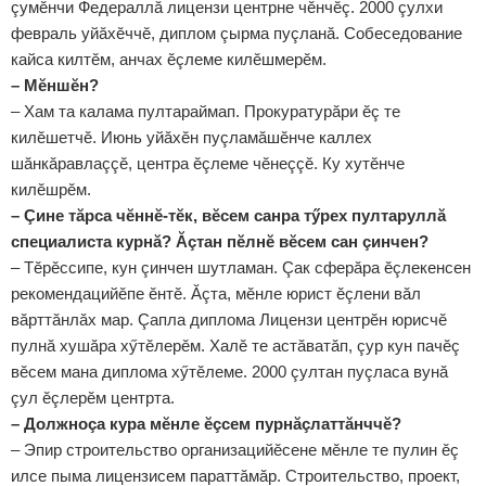
çумӗнчи Федераллă лицензи центрне чӗнчӗç. 2000 çулхи
февраль уйăхӗччӗ, диплом çырма пуçланă. Собеседование
кайса килтӗм, анчах ӗçлеме килӗшмерӗм.
– Мӗншӗн?
– Хам та калама пултараймап. Прокуратурăри ӗç те
килӗшетчӗ. Июнь уйăхӗн пуçламăшӗнче каллех
шăнкăравлаççӗ, центра ӗçлеме чӗнеççӗ. Ку хутӗнче
килӗшрӗм.
– Çине тăрса чӗннӗ-тӗк, вӗсем санра тӳрех пултаруллă
специалиста курнă? Ăçтан пӗлнӗ вӗсем сан çинчен?
– Тӗрӗссипе, кун çинчен шутламан. Çак сферăра ӗçлекенсен
рекомендацийӗпе ӗнтӗ. Ăçта, мӗнле юрист ӗçлени вăл
вăрттăнлăх мар. Çапла диплома Лицензи центрӗн юрисчӗ
пулнă хушăра хӳтӗлерӗм. Халӗ те астăватăп, çур кун пачӗç
вӗсем мана диплома хӳтӗлеме. 2000 çултан пуçласа вунă
çул ӗçлерӗм центрта.
– Должноçа кура мӗнле ӗçсем пурнăçлаттăнччӗ?
– Эпир строительство организацийӗсене мӗнле те пулин ӗç
илсе пыма лицензисем параттăмăр. Строительство, проект,