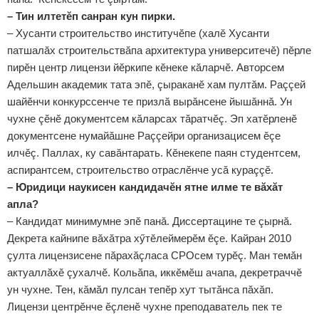
– Тин илтетӗп санран кун пирки.
– Хусанти строительство институчӗпе (халӗ Хусанти
патшалăх строительствăпа архитектура университечӗ) пӗрле
пирӗн центр лицензи йӗркипе кӗнеке кăларчӗ. Авторсем
Адельшин академик тата эпӗ, çыраканӗ хам пултăм. Раççей
шайӗнчи конкурссенче те призлă вырăнсене йышăннă. Ун
чухне çӗнӗ документсем кăларсах тăратчӗç. Эп хатӗрленӗ
документсене нумайăшне Раççейри организацисем ӗçе
илчӗç. Паллах, ку савăнтарать. Кӗнекепе паян студентсем,
аспирантсем, строительство отраслӗнче усă кураççӗ.
– Юридици наукисен кандидачӗн ятне илме те вăхăт
апла?
– Кандидат минимумне эпӗ панă. Диссертацине те çырнă.
Декрета кайнипе вăхăтра хӳтӗлеймерӗм ӗçе. Кайран 2010
çулта лицензисене пăрахăçласа СРОсем турӗç. Ман темăн
актуаллăхӗ çухалчӗ. Кольăпа, иккӗмӗш ачапа, декретраччӗ
ун чухне. Тен, кăмăл пулсан тепӗр хут тытăнса пăхăп.
Лицензи центрӗнче ӗçленӗ чухне преподаватель пек те