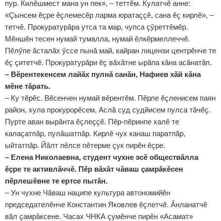
пур. Килӗшмест мана ун пек», – теттӗм. Кулатчӗ анне:
«Çынсем ӗçре ӗçлемесӗр ларма юратаççӗ, сана ӗç кирлӗ», –
тетчӗ. Прокуратурăра утса та мар, чупса çӳреттӗмӗр.
Мӗншӗн тесен нумай тумалла, нумай ӗлкӗрмеллеччӗ.
Пӗлӳпе ăсталăх ӳссе пынă май, кайран лицензи центрӗнче те
ӗç çитетчӗ. Прокуратурăри ӗç вăхăтне ырăпа кăна асăнатăп.
– Вӗрентекенсем лайăх пулнă санăн, Нафиев хăй кăна
мӗне тăрать.
– Ку тӗрӗс. Вӗсенчен нумай вӗрентӗм. Пӗрле ӗçленисем паян
район, хула прокурорӗсем, Аслă суд судйисем пулса тăчӗç.
Пурте аван вырăнта ӗçлеççӗ. Пӗр-пӗринпе халӗ те
калаçатпăр, пулăшатпăр. Кирлӗ чух канаш паратпăр,
ыйтатпăр. Йăлт пӗлсе пӗтерме çук пирӗн ӗçре.
– Елена Николаевна, студент чухне эсӗ обществăлла
ӗçре те активлăччӗ. Пӗр вăхăт чăваш çамрăкӗсен
пӗрлешӗвне те ертсе пытăн.
– Ун чухне Чăваш наципе культура автономийӗн
председателӗнче Константин Яковлев ӗçлетчӗ. Ăнланатчӗ
вăл çамрăксене. Часах ЧНКА çумӗнче пирӗн «Асамат»