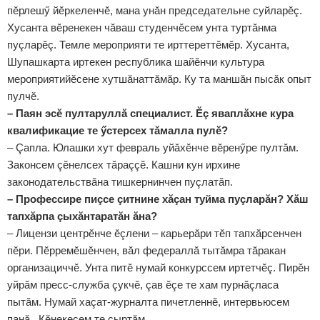
пӗрлешӳ йӗркеленчӗ, мана унăн председательне суйларӗç.
Хусанта вӗренекен чăваш студенчӗсем унта туртăнма
пуçларӗç. Темле мероприяти те ирттереттӗмӗр. Хусанта,
Шупашкарта иртекен республика шайӗнчи культура
мероприятийӗсене хутшăнаттăмăр. Ку та маншăн пысăк опыт
пулчӗ.
– Паян эсӗ пултаруллă специалист. Ӗç яваплăхне кура
квалификацие те ӳстерсех тăмалла пулӗ?
– Çапла. Юлашки хут февраль уйăхӗнче вӗренӳре пултăм.
Законсем çӗнелсех тăраççӗ. Кашни кун ирхине
законодательствăна тишкернинчен пуçлатăп.
– Профессире пиçсе çитнине хăçан туйма пуçларăн? Хăш
тапхăрпа çыхăнтаратăн ăна?
– Лицензи центрӗнче ӗçлени – карьерăри тӗп тапхăрсенчен
пӗри. Пӗрремӗшӗнчен, вăл федераллă тытăмра тăракан
организациччӗ. Унта питӗ нумай конкурссем иртетчӗç. Пирӗн
уйрăм пресс-служба çукчӗ, çав ӗçе те хам пурнăçласа
пытăм. Нумай хаçат-журналта пичетленнӗ, интервьюсем
панă. Кӗнекесем те çыртăм.