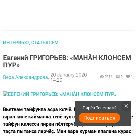
ИНТЕРВЬЮ, СТАТЬЯСЕМ
Евгений ГРИГОРЬЕВ: «МАНĂН КЛОНСЕМ
ПУР»
20 January 2020 -
Вера Александрова,
3191
0
1
14:20
Пирӗн Телеграм?
Вьетнам тайфунпа асра юлчӗ. Икӗ эрне каннă хыççăн
ыран киле каймалла тенӗ чух сасартăк ирхине 4 сехетре
Подписаться
тайфун килесси пирки пӗлтерчӗç. Çынсем хăраççӗ,
таçта пытанса ларчӗç. Ман вара курман япалана курас