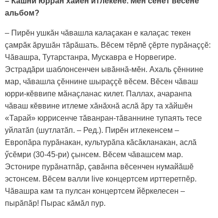
– Кашни юррăн хăйӗн итлекенӗ. Мӗн сӗнет вӗсене
альбом?
– Пирӗн ушкăн чăвашла калаçакан е калаçас текен
çамрăк ăрушăн тăрăшать. Вӗсем тӗрлӗ çӗрте пурăнаççӗ:
Чăвашра, Тутарстанра, Мускавра е Норвегире.
Эстрадăри шаблонсенчен ывăннă-мӗн. Ахаль çӗннине
мар, чăвашла çӗннине шырaççӗ вӗсем. Вӗсен чăваш
юрри-кӗввипе мăнаçланас килет. Паллах, ачаpанпа
чăваш кӗввине итлеме хăнăхнă аслă ăру та хăйшӗн
«Тарай» юррисенче тăванран-тăваннине тупаять тесе
уйлатăп (шутлатăп. – Ред.). Пирӗн итлекенсем –
Европăра пурăнакан, культурăпа кăсăкланакан, аслă
ӳсӗмри (30-45-ри) çынсем. Вӗсем чăвашсем мар.
Эстонире пурăнатпăр, çавăнпа вӗсенчен нумайăшӗ
эстонсем. Вӗсем валли live концертсем ирттеретпӗр.
Чăвашра кам та пулсан концертсем йӗркелесен –
пырăпăр! Пырас кăмăл пур.