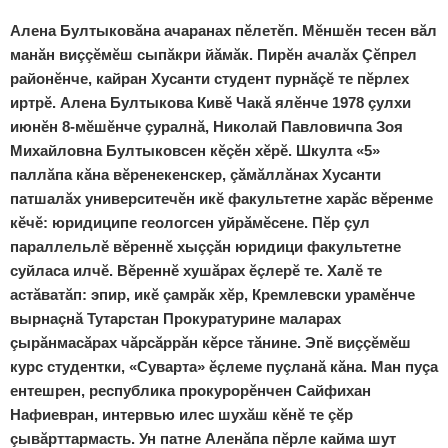
Алена Бултыковăна ачаранах пӗлетӗп. Мӗншӗн тесен вăл
манăн виççӗмӗш сыпăкри йăмăк. Пирӗн ачалăх Çӗпрел
районӗнче, кайран Хусанти студент пурнăçӗ те пӗрлех
иртрӗ. Алена Бултыкова Кивӗ Чакă ялӗнче 1978 çулхи
июнӗн 8-мӗшӗнче çуралнă, Николай Павловичпа Зоя
Михайловна Бултыковсен кӗçӗн хӗрӗ. Шкулта «5»
паллăпа кăна вӗренекенскер, çăмăллăнах Хусанти
патшалăх университечӗн икӗ факультетне харăс вӗренме
кӗчӗ: юридиципе геологсен уйрăмӗсене. Пӗр çул
параллельлӗ вӗреннӗ хыççăн юридици факультетне
суйласа илчӗ. Вӗреннӗ хушăрах ӗçлерӗ те. Халӗ те
астăватăп: эпир, икӗ çамрăк хӗр, Кремлевски урамӗнче
вырнаçнă Тутарстан Прокуратурине маларах
çырăнмасăрах чăрсăррăн кӗрсе тăнине. Эпӗ виççӗмӗш
курс студентки, «Суварта» ӗçлеме пуçланă кăна. Ман пуçа
ентешрен, республика прокурорӗнчен Сайфихан
Нафиевран, интервью илес шухăш кӗнӗ те çӗр
çывăрттармасть. Ун патне Аленăпа пӗрле кайма шут