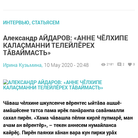
ИНТЕРВЬЮ, СТАТЬЯСЕМ
Александр АЙДАРОВ: «АННЕ ЧӖЛХИПЕ
КАЛАÇМАННИ ТЕЛЕЙЛӖРЕХ
ТĂВАЙМАСТЬ»
Ирина Кузьмина,
10 May 2020 - 20:48
2181
2
3
Чăваш чӗлхине шкулсенче вӗрентес ыйтăва ашшӗ-
амăшӗсене татса пама ирӗк панăранпа савăнмалли
сахал пирӗн. «Хама чăвашла пӗлни кирлӗ пулмарӗ, ман
ачам ан вӗрентӗр», – текен аннесем нумайланса
кайрӗç. Пирӗн паянхи хăнан вара кун пирки урăх