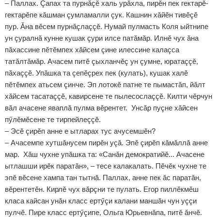
– Паллах. Çапах та пурнăçӗ халь урăхла, пирӗн пек гектарӗ-
гектарӗпе кăшман çумламалли çук. Кашнин хăйӗн тивӗçӗ
пур. Ăна вӗсем пурнăçлаççӗ. Нумай пулмасть Коля ыйтнипе
ун çуралнă кунне кушак çури илсе патăмăр. Илнӗ чух ăна
пăхассине пӗтӗмпех хăйсем çине илессине калаçса
татăлтăмăр. Ачасем питӗ çыхланчӗç ун çумне, юратаççӗ,
пăхаççӗ. Упăшка та çепӗçрех пек (кулать), кушак халӗ
пӗтӗмпех атьсем çинче. Эп лотокӗ патне те пымастăп, йăлт
хăйсем тасатаççӗ, кавирсене те пылесослаççӗ. Килти чӗрчун
вăл ачасене яваплă пулма вӗрентет. Унсăр пуçне хăйсен
пӳлӗмӗсене те тирпейлеççӗ.
– Эсӗ çирӗп анне е ытларах тус ачусемшӗн?
– Ачасемпе хутшăнусем пирӗн уçă. Эпӗ çирӗп кăмăллă анне
мар. Хăш чухне упăшка та: «Санăн демократийӗ... Ачасене
ытлашши ирӗк паратăн», – тесе калакалать. Пӗчӗк чухне те
эпӗ вӗсене хампа тан тытнă. Паллах, анне пек ăс паратăн,
вӗрентетӗн. Кирлӗ чух вăрçни те пулать. Егор пиллӗкмӗш
класа кайсан унăн класс ертӳçи калани маншăн чун уççи
пулчӗ. Пире класс ертӳçипе, Ольга Юрьевнăпа, питӗ ăнчӗ.