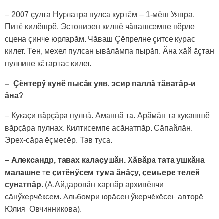
– 2007 çулта Нурлатра пулса куртăм – 1-мӗш Уявра.
Питӗ килӗшрӗ. Эстонирен килнӗ чăвашсемпе пӗрле
сцена çинче юрларăм. Чăваш Çӗпрелне çитсе курас
килет. Тен, мехел пулсан ывăлăмпа пырăп. Ăна хăй ăçтан
пулнине кăтартас килет.
– Çӗнтерӳ кунӗ пысăк уяв, эсир паллă тăватăр-и
ăна?
– Кукаçи вăрçăра пулнă. Аманнă та. Арăмăн та кукашшӗ
вăрçăра пулнах. Килтисемпе асăнатпăр. Сăпайлăн.
Эреx-сăра ӗçмесӗр. Тав туса.
– Александр, тавах калаçушăн. Хăвăра тата ушкăна
малашне те çитӗнӳсем тума ăнăçу, çемьере телей
сунатпăр.
(А.Айдаровăн харпăр архивӗнчи
сăнӳкерчӗксем. Альбомри юрăсен ӳкерчӗкӗсен авторӗ
Юлия Овчинникова).