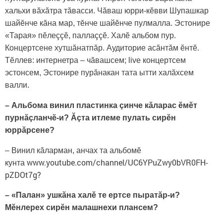
хальхи вăхăтра тăвасси. Чăваш юрри-кӗвви Шупашкар
шайӗнче кăна мар, тӗнче шайӗнче пулмалла. Эстонире
«Тарая» пӗлеççӗ, паллаççӗ. Халӗ альбом пур.
Концертсене хутшăнатпăр. Аудиторие асăнтăм ӗнтӗ.
Тӗллев: интернетра – чăвашсем; live концертсем
эстонсем, Эстонире пурăнакан тата ытти халăхсем
валли.
– Альбома винил пластинка çинче кăларас ӗмӗт
пурнăçланчӗ-и? Ăçта итлеме пулать сирӗн
юррăрсене?
– Винил кăларман, анчах та альбомӗ
www.youtube.com/channel/UC6YPuZwy0bVR0FH-
кунта
pZDOt7g?
– «Палан» ушкăна халӗ те ертсе пыратăр-и?
Мӗнлерех сирӗн малашнехи плансем?