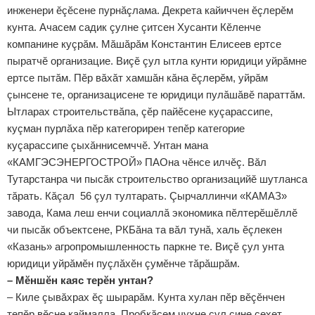
инженери ӗçӗсене пурнăçлама. Декрета кайиччен ӗçлерӗм
кунта. Ачасем садик çулне çитсен Хусанти Кӗленче
компанине куçрăм. Мăшăрăм Константин Елисеев ертсе
пыратчӗ организацие. Виçӗ çул ытла кунти юридици уйрăмне
ертсе пытăм. Пӗр вăхăт хамшăн кăна ӗçлерӗм, уйрăм
çынсене те, организацисене те юридици пулăшăвӗ параттăм.
Ытларах строительствăпа, çӗр пайӗсене куçарассипе,
куçман пурлăха пӗр категорирен тепӗр категорие
куçарассипе çыхăннисемччӗ. Унтан мана
«КАМГЭСЭНЕРГОСТРОЙ» ПАОна чӗнсе илчӗç. Вăл
Тутарстанра чи пысăк строительство организацийӗ шутланса
тăрать. Кăçал 56 çул тултарать. Çырчаллинчи «КАМАЗ»
завода, Кама леш енчи социаллă экономика пӗлтерӗшӗллӗ
чи пысăк объектсене, РКБăна та вăл тунă, халь ӗçлекен
«Казань» агропромышленность паркне те. Виçӗ çул унта
юридици уйрăмӗн пуçлăхӗн çумӗнче тăрăшрăм.
– Мӗншӗн каяс терӗн унтан?
– Киле çывăхрах ӗç шырарăм. Кунта хулан пӗр вӗçӗнчен
тепӗр вӗçне каймалла. Пробкăсем чухне çул çине сехет