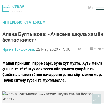
СУВАР
16+
г. Казань
ИНТЕРВЬЮ, СТАТЬЯСЕМ
Алена Бултыкова: «Ачасене шкула хамăн
ăсатас килет»
Ирина Трифонова,
22 May 2020 - 13:38
2127
0
0
Манăн принцип: пӗрре вăрç, вунă хут мухта. Хуть мӗнле
çынна та тăтăш ухмах тесен вăл ухмаха çаврăнать.
Çавăнпа ачасен тăнне начаррине çапса кӗртмелле мар.
Пӗчӗк çитӗнӳ тусан та мухтамалла.