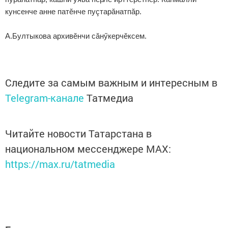
кунсенче анне патӗнче пуçтарăнатпăр.
А.Бултыкова архивӗнчи сăнӳкерчӗксем.
Следите за самым важным и интересным в
Telegram-канале
Татмедиа
Читайте новости Татарстана в
национальном мессенджере MАХ:
https://max.ru/tatmedia