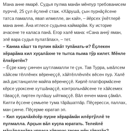
Мана анне ямарӗ. Судья пулма манăн мӗнпур требованисем
пурччӗ, 25 çул ӗçленӗ стаж. «Хăрушă, çын пурнăçӗсене
татса памалла, явап илмелле, ан кай», – йӗрсех ӳкӗтлерӗ
мана анне. Ăна итлесе судьяна каймарăм. Ку историе
ачасене те каласа панă. Егор халӗ мана: «Сана аннӳ яман,
эпӗ вара судья пулатăпах», – тет.
– Канма кăшт та пулин вăхăт тупăнать-и? Ӗçлекен
хӗрарăма кил хуçалăхне те тытса пыма тӳр килет. Мӗнле
ӗлкӗретӗн?
– Ӗçре кану çинчен шутламалли те çук. Тав Турра, ывăлсем
хăйсем тӗллӗнех вӗренеççӗ, хăйтӗллӗнлӗх вӗсен пур. Халӗ
акă дистанцилле майпа вӗренеççӗ. Кирлӗ платформăсене
кӗрсе уроксене хутшăнаççӗ, контрольнăйсене те хăйсемех
тăваççӗ, пиртен пулăшу ыйтмаççӗ. Вăл енчен мана çăмăл.
Килти ӗçсене çемьепе тума тăрăшатпăр. Пӗçересси, паллах,
ман çинче. Пӗçерме юратап эп.
– Кил хуçалăхӗсӗр пуçне хӗрарăмăн илӗртӳллӗ те
пулмалла. Арçын вăл куçпа юратать. Телейлӗ
мăшăрланăва упраса хăварас тесен мӗн тăватăн?