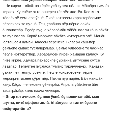
– Чи кирли – вăхăтпа тӗрӗс усă курма пӗлни. Мăшăра тимлӗх
кирлех. Ку енӗпе атте-аннерен тӗслӗх илетӗп. Костя та
тӗслӗхлӗ çемьере ӳснӗ. Пирӗн аттесем характерӗсемпе
пӗрпекрех те пулнă. Тен, çавăнпа пӗр-пӗрне лайăх
ăнланатпăр. Ӗçсӗр пуçне хӗрарăмăн хăйӗн валли кăна вăхăт
та пулмалла. Кирлӗ маррипе вăхăта ирттермеп эпӗ. Манăн
юлташсем нумай. Ачасем вӗренекен класри хăш-пӗр
çемьепе çывăх туслашрăмăр. Çемье уявӗсене те час-час
пӗрле ирттеретпӗр. Хӗрарăмсен пирӗн хамăрăн калаçу. Ку
питӗ кирлӗ. Хамăра пăхассипе çыхăннă ыйтусене сӳтсе
яватпăр. Тӗпелтен пуçласа тумтир таранчченех. Канатăн
çакăн пек тӗлпулусенче. Пӗрле концертсене, тӗрлӗ
мероприятисене çӳретпӗр. Пахча пур пирӗн. Вăл маншăн
кану. Кăçал чечексене çӗнетрӗм. Апрель уйăхӗнче йăлт
тасатрăмăр, халь пахча чечекре.
– Эпир ял ачисем, ӗçлесе ӳснӗ, ӗç воспитанийӗ, ман
шутпа, питӗ эффективлă. Ывăлусене килти ӗçсене
явăçтаратăн-и?