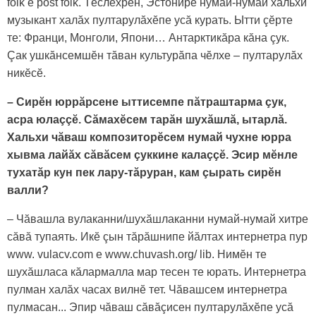
folk e post folk. Тӗслӗхрен, Эстонире нумай-нумай хальхи
музыкант халăх пултарулăхӗпе усă курать. Ытти çӗрте
те: Франци, Монголи, Япони… Антарктикăра кăна çук.
Çак ушкăнсемшӗн тăван культурăпа чӗлхе – пултарулăх
никӗсӗ.
– Сирӗн юррăрсене ыттисемпе пăтраштарма çук,
асра юлаççӗ. Сăмахӗсем тарăн шухăшлă, ытарлă.
Хальхи чăваш композиторӗсем нумай чухне юрра
хывма лайăх сăвăсем çуккине калаççӗ. Эсир мӗнле
тухатăр кун пек лару-тăруран, кам çырать сирӗн
валли?
– Чăвашла вулаканни/шухăшлаканни нумай-нумай хитре
сăвă тупаять. Икӗ çын тăрăшнипе йăлтах интернетра пур
www. vulacv.com e www.chuvash.org/ lib. Нимӗн те
шухăшласа кăлармалла мар тесен те юрать. Интернетра
пулман халăх часах вилнӗ тет. Чăвашсем интернетра
пулмасан... Эпир чăваш сăвăçиceн пултарулăхӗпе усă